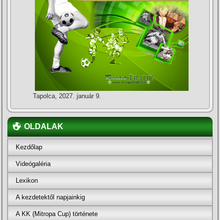
Tapolca, 2027. január 9.
OLDALAK
Kezdőlap
Videógaléria
Lexikon
A kezdetektől napjainkig
A KK (Mitropa Cup) története