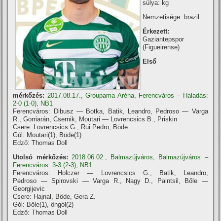
súlya: kg
Nemzetisége: brazil
Érkezett:
Gaziantepspor
(Figueirense)
Első
mérkőzés:
2017.08.17., Groupama Aréna, Ferencváros – Haladás:
2-0 (1-0), NB1
Ferencváros: Dibusz — Botka, Batik, Leandro, Pedroso — Varga
R., Gorriarán, Csernik, Moutari — Lovrencsics B., Priskin
Csere: Lovrencsics G., Rui Pedro, Böde
Gól: Moutari(1), Böde(1)
Edző: Thomas Doll
Utolsó mérkőzés:
2018.06.02., Balmazújváros, Balmazújváros –
Ferencváros: 3-3 (2-3), NB1
Ferencváros: Holczer — Lovrencsics G., Batik, Leandro,
Pedroso — Spirovski — Varga R., Nagy D., Paintsil, Bőle —
Georgijevic
Csere: Hajnal, Böde, Gera Z.
Gól: Bőle(1), öngól(2)
Edző: Thomas Doll