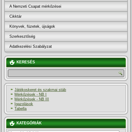
A Nemzeti Csapat mérkőzései
Cikktár
Könyvek, füzetek, újságok
Szerkesztőség
Adatkezelési Szabályzat
KERESÉS
Játékoskeret és szakmai stáb
Mérkőzések - NB I
Mérkőzések - NB III
Igazolások
Tabella
KATEGÓRIÁK