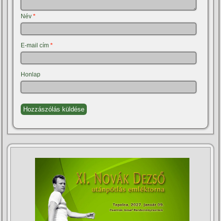
Név
*
E-mail cím
*
Honlap