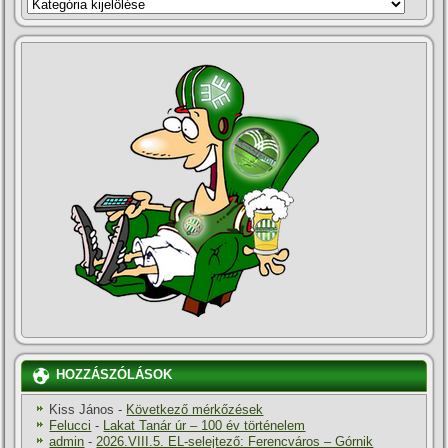
KATEGÓRIÁK
HOZZÁSZÓLÁSOK
Kiss János
-
Következő mérkőzések
Felucci
-
Lakat Tanár úr – 100 év történelem
admin
-
2026.VIII.5. EL-selejtező: Ferencváros – Górnik