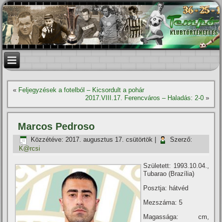
«
Feljegyzések a fotelból – Kicsordult a pohár
2017.VIII.17. Ferencváros – Haladás: 2-0
»
Marcos Pedroso
Közzétéve:
2017. augusztus 17. csütörtök
|
Szerző:
K@rcsi
Született: 1993.10.04.,
Tubarao (Brazí­lia)
Posztja: hátvéd
Mezszáma: 5
Magassága: cm,