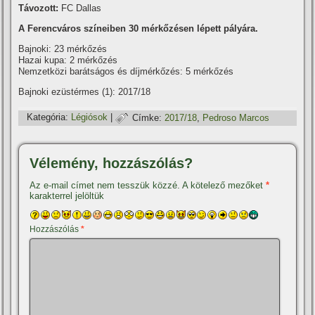
Távozott:
FC Dallas
A Ferencváros szí­neiben 30 mérkőzésen lépett pályára.
Bajnoki: 23 mérkőzés
Hazai kupa: 2 mérkőzés
Nemzetközi barátságos és dí­jmérkőzés: 5 mérkőzés
Bajnoki ezüstérmes (1): 2017/18
Kategória:
Légiósok
|
Címke:
2017/18
,
Pedroso Marcos
Vélemény, hozzászólás?
Az e-mail címet nem tesszük közzé.
A kötelező mezőket
*
karakterrel jelöltük
Hozzászólás
*