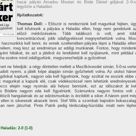
hazai pályán Amadou Moutari és Böde Dániel góljával 2–0-r
legyőzte a Haladást.
Nyilatkozatok:
Thomas Doll
:
– Először is rendeznünk kell magunkat fejben, úg
kell kifutnunk a pályára a Haladás ellen, hogy nem gondolunk a
előző mérkőzésekre. Több találkozó is volt, amit töb
koncentrációval, jobb odafigyeléssel megnyerhettünk volna. Mos
 a hasznunkká kell tenni, és ennek szellemében pályára lépni a Haladás ellen
mélem, meg lesz az eredménye az eddigi munkának. Fontos, hogy mindenk
gyéni hibákat, és azt a játékot és lendületet kell nyújtanunk, mint például 
 ha ezekre mind odafigyelünk, megszerezhetjük a győzelmet.
rt ne feledjük: a négy döntetlen mellett a Mezőkövesdet simán, 5-0-ra verte
ott nyerni, a játék képe alapján simán győzhetett volna. Az utolsó háro
 gólokat kaptunk, nagyon oda kell figyelnünk, hogy ezúttal ne essünk ebbe 
nk magunkat a kapunk elé, csak védekezéssel nem lehetünk eredményesek
ccs elején nagy nyomás alá helyez bennünk, ezt az időszakot át kel
és Bödére nagyon oda kell figyelnünk. Számunkra nagyon fontos volt 
 öltözői hangulatnak és az edzésmunkán is érződött a siker. A három pont mé
 ellen is sikeresek akarunk lenni. Stef Wils a szombati bajnokin bokaszalag
san nem játszhat. Pinte Patrik pedig térdszalag-húzódás miatt nem léphe
aladás: 2-0 (1-0)