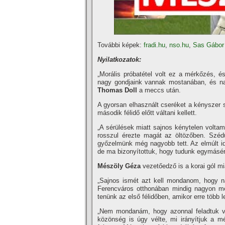
További képek:
fradi.hu
,
nso.hu
,
Sas Gábor
Nyilatkozatok:
„Morális próbatétel volt ez a mérkőzés, é
nagy gondjaink vannak mostanában, és na
Thomas Doll
a meccs után.
A gyorsan elhasznált cseréket a kényszer 
második félidő előtt váltani kellett.
„A sérülések miatt sajnos kénytelen voltam
rosszul érezte magát az öltözőben. Szédü
győzelmünk még nagyobb tett. Az elmúlt id
de ma bizonyí­tottuk, hogy tudunk egymásér
Mészöly Géza
vezetőedző is a korai gól mi
„Sajnos ismét azt kell mondanom, hogy nag
Ferencváros otthonában mindig nagyon megt
tenünk az első félidőben, amikor erre több 
„Nem mondanám, hogy azonnal feladtuk vol
közönség is úgy vélte, mi irányí­tjuk a 