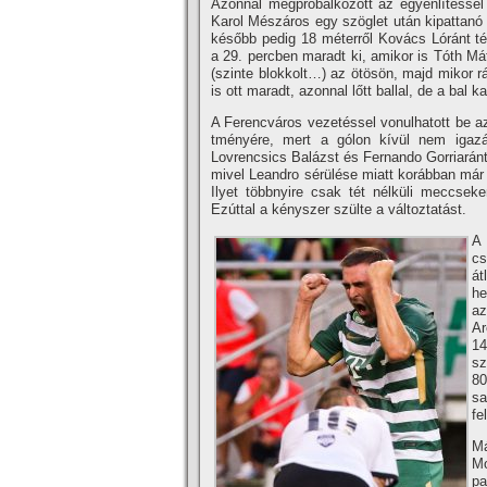
Azonnal megpróbálkozott az egyenlí­tésse
Karol Mészáros egy szöglet után kipattanó l
később pedig 18 méterről Kovács Lóránt té
a 29. percben maradt ki, amikor is Tóth Mát
(szinte blokkolt…) az ötösön, majd mikor r
is ott maradt, azonnal lőtt ballal, de a bal k
A Ferencváros vezetéssel vonulhatott be a
tményére, mert a gólon kí­vül nem igaz
Lovrencsics Balázst és Fernando Gorriaránt i
mivel Leandro sérülése miatt korábban már v
Ilyet többnyire csak tét nélküli meccse
Ezúttal a kényszer szülte a változtatást.
A 
cs
át
he
az
Ar
14
sz
80
sa
fe
Má
Mo
pa