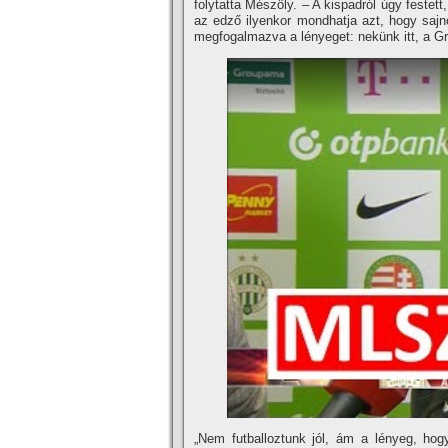
folytatta Mészöly. – A kispadról úgy festett
az edző ilyenkor mondhatja azt, hogy saj
megfogalmazva a lényeget: nekünk itt, a Gr
„Nem futballoztunk jól, ám a lényeg, hog