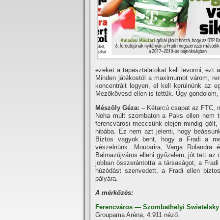
ezeket a tapasztalatokat kell levonni, ezt
Minden játékostól a maximumot várom, re
koncentrált legyen, el kell kerülnünk az e
Mezőkövesd ellen is tettük. Úgy gondolom,
Mészöly Géza:
– Kétarcú csapat az FTC, me
Noha múlt szombaton a Paks ellen nem tud
ferencvárosi meccsünk elején mindig gólt,
hibába. Ez nem azt jelenti, hogy beássu
Biztos vagyok bent, hogy a Fradi a me
vészelnünk. Moutarira, Varga Rolandra 
Balmazújváros elleni győzelem, jót tett az
jobban összerántotta a társaságot, a Fradi
húzódást szenvedett, a Fradi ellen bizto
pályára.
A mérkőzés:
Ferencváros — Szombathelyi Swietelsky H
Groupama Aréna, 4.911 néző.