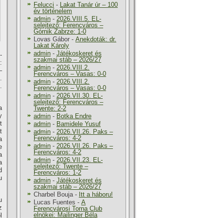
Felucci
-
Lakat Tanár úr – 100
év történelem
admin
-
2026.VIII.5. EL-
selejtező: Ferencváros –
Górnik Zabrze: 1-0
Lovas Gábor
-
Anekdoták: dr.
Lakat Károly
admin
-
Játékoskeret és
­
szakmai stáb – 2026/27
:
admin
-
2026.VIII.2.
–
Ferencváros – Vasas: 0-0
.
admin
-
2026.VIII.2.
.
Ferencváros – Vasas: 0-0
admin
-
2026.VII.30. EL-
selejtező: Ferencváros –
a
Twente: 2-2
y
admin
-
Botka Endre
t
admin
-
Bamidele Yusuf
t
admin
-
2026.VII.26. Paks –
Ferencváros: 4-2
a
admin
-
2026.VII.26. Paks –
e
Ferencváros: 4-2
a
admin
-
2026.VII.23. EL-
a
selejtező: Twente –
d
Ferencváros: 1-2
u
admin
-
Játékoskeret és
szakmai stáb – 2026/27
Charbel Bouja
-
Itt a háboru!
u
Lucas Fuentes
-
A
z
Ferencvárosi Torna Club
elnökei: Mailinger Béla
l