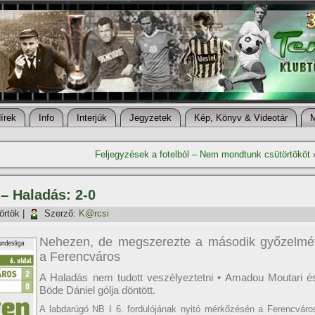
í­rek
Info
Interjúk
Jegyzetek
Kép, Könyv & Videotár
Feljegyzések a fotelból – Nem mondtunk csütörtököt
 – Haladás: 2-0
örtök
|
Szerző:
K@rcsi
Nehezen, de megszerezte a második győzelmé
a Ferencváros
A Haladás nem tudott veszélyeztetni • Amadou Moutari é
Böde Dániel gólja döntött.
A labdarúgó NB I 6. fordulójának nyitó mérkőzésén a Ferencváro