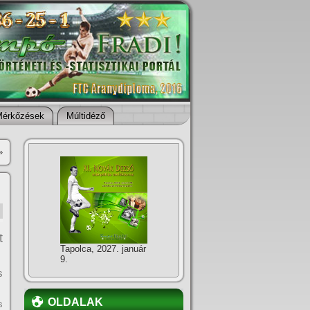
Mérkőzések
Múltidéző
»
t
Tapolca, 2027. január
9.
s
OLDALAK
s