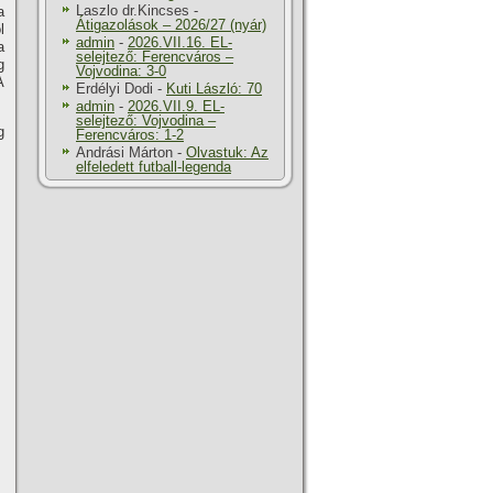
Laszlo dr.Kincses
-
a
Átigazolások – 2026/27 (nyár)
l
admin
-
2026.VII.16. EL-
a
selejtező: Ferencváros –
g
Vojvodina: 3-0
A
Erdélyi Dodi
-
Kuti László: 70
admin
-
2026.VII.9. EL-
selejtező: Vojvodina –
g
Ferencváros: 1-2
Andrási Márton
-
Olvastuk: Az
elfeledett futball-legenda