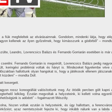
s a fiúk megfeleltek az elvárásaimnak. Gondolom, mindenki látja, hogy elé
gyon kellenek az ilyen győzelmek, hogy kimásszunk a gödörből” – mondt
szülte, Leandro, Lovrencsics Balázs és Fernando Gorriarán esetében is már 
 cserélni. Fernando Gorriarán is megsérült, Lovrencsics Balázs pedig nagyo
lt, keringési problémái voltak és hányt is. Mindezeket figyelembe véve 
őszakban hallottunk olyan hangokat is, hogy a játékosok ellenem játszanak
t küzdeni” – mondta Doll.
att kesergett.
yon rossz koreográfiát valósí­tottunk meg. Az ötödik percben gólt kapni 
erhelő lelkileg. Ezután megvoltak a helyzeteink, ki kellett volna egyenlí
lehetőségünk is adódott” – fogalmazott Mészöly.
na, hiszen voltak ezután is helyzeteink, és úgy hallottam, a ferencváros
mérkőzést, azaz nemtetszését fejezte ki, hogy inkább nálunk van a labda 