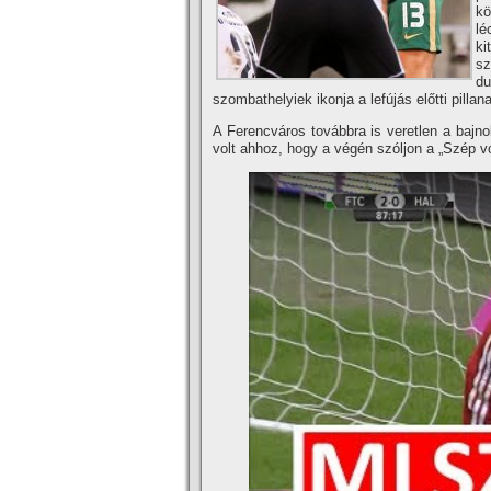
kö
lé
ki
sz
du
szombathelyiek ikonja a lefújás előtti pill
A Ferencváros továbbra is veretlen a baj
volt ahhoz, hogy a végén szóljon a „Szép vol