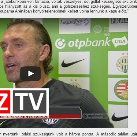
, a játékunkban volt fantázia, voltak veszélyes, sőt góllal kecsegtető akcióink
nos hiányzott az a kis plusz, ami a gólszerzéshez szükséges. Egyszerűbbe
oupama Arénában könyörtelenebbnek kellett volna lennünk a kapu előtt.”
y nyertünk, óriási szükségünk volt a három pontra. A második találat utá