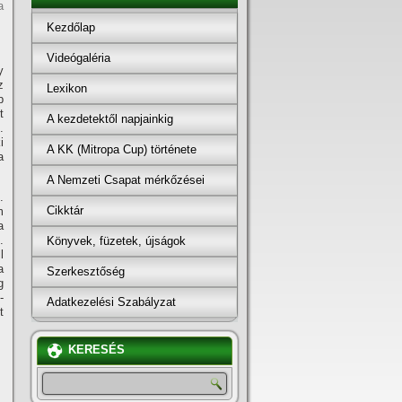
a
Kezdőlap
Videógaléria
y
z
Lexikon
b
t
A kezdetektől napjainkig
.
i
A KK (Mitropa Cup) története
a
A Nemzeti Csapat mérkőzései
.
Cikktár
m
a
.
Könyvek, füzetek, újságok
l
a
Szerkesztőség
g
-
Adatkezelési Szabályzat
t
KERESÉS