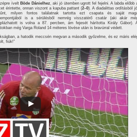
zépre í­velt
Böde Dánielhez
, aki jó ütemben ugrott fel fejelni. A labda előbb 
cet érintette, onnan viszont a kapuba pattant (
2–0
). A diadalittas ordí­tásból jó
tűnt, milyen fontos találatnak tartotta ezt csapata és saját mag
empontjából is a sérülésből nemrég visszatérő csatár (aki akár mé
plázhatott is volna a 87. percben, ám fejesét hárí­totta Király Gábor). 
anatokban még Varga Roland 14 méteres lövése után is bravúrral védett.
nokságban, a hatodik meccsén megvan a második győzelme, és ez máris elé
t, fiúk!”