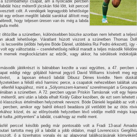
l a szombathelyi csapat, ám a nyolcadik percben
abdát húsz méterről jócskán fölé lőtt, két perccel
vesztett célt. A vendégek legnagyobb lehetősége
é egy erősen meglőtt labdát sarokkal állí­tott meg
áébredt, hogy teljesen üresen van és még a labda
apufa mellé.
z öltözőbe a szünetben, különösebben büszke azonban nem lehetett a teljesí
án akadt lehetősége. Váratlant húzott viszont a szünetben Thomas Doll
s lecserélte (előbbi helyére Böde Dániel, utóbbiéra Rui Pedro érkezett), í­gy 
olt egy változtatás – cserelehetőség nélkül maradt a teljes második félidőre
ken mernek megkockáztatni az edzők, vagy akkor, ha sérülések indokolják
második játékrészt is bátrabban kezdte a vasi együttes, a 47. percben 
apat eddigi négy góljából hármat jegyző David Williams kí­sérelt meg eg
lövést, a laposan érkező labdát Dibusz Dénes kivédte. Nem dúskál
lyzetekben a félidő első harminc perce, a csapatok nehezebben találtak uta
 ellenfél kapujához, mint a „Sólyomszem-kamera” szerelmespárt a Groupam
énában a szünetben. A 72. percben ugyan Priskin Tamásnak volt egy fejes
 méterről, ami után a labda elhalt Király Gábor kezében, de ezt sem lehetett 
ó klasszikus értelmében helyzetnek nevezni. Böde Dánielé legalább az volt 
. percben, amikor egy balról érkező beadásra jól vetődött be az ötös rövi
rkához közel, és az előnyösebb helyzetben lévő védője mellől mégis kap
lé tudta „pöttyenteni” a labdát, csakhogy az mellé ment.
sfél perccel később pedig már pontosabb volt a Fradi 13-asa! Amado
utari tartotta meg jól a labdát a jobb oldalon, majd Lovrencsics Gergőhö
sszolt, ő a tizenhatos vonala és az alapvonal találkozásának környékérő