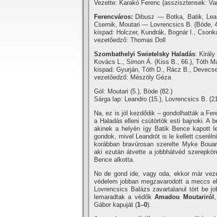
Vezette: Karakó Ferenc (asszisztensek: Varga
Ferencváros:
Dibusz — Botka, Batik, Leand
Csernik, Moutari — Lovrencsics B. (Böde, 4
kispad: Holczer, Kundrák, Bognár I., Csonk
vezetőedző: Thomas Doll
Szombathelyi Swietelsky Haladás
: Királ
Kovács L., Simon Á. (Kiss B., 66.), Tóth 
kispad: Gyurján, Tóth D., Rácz B., Devecse
vezetőedző: Mészöly Géza
Gól: Moutari (5.), Böde (82.)
Sárga lap: Leandro (15.), Lovrencsics B. (21.
Na, ez is jól kezdődik – gondolhatták a Fer
a Haladás elleni csütörtök esti bajnoki. A 
akinek a helyén í­gy Batik Bence kapott l
gondok, mivel Leandrót is le kellett cserél
korábban bravúrosan szerelte Myke Bouar
aki ezután átvette a jobbhátvéd szerepkör
Bence alkotta.
No de gond ide, vagy oda, ekkor már vezet
védelem jobban megzavarodott a meccs elej
Lovrencsics Balázs zavartalanul tört be jo
lemaradtak a védők
Amadou Moutariról
,
Gábor kapuját (
1–0
).