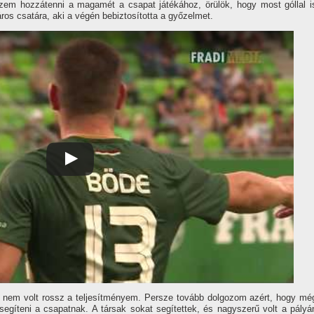
szem hozzátenni a magamét a csapat játékához, örülök, hogy most góllal i
ros csatára, aki a végén bebiztosí­totta a győzelmet.
nem volt rossz a teljesí­tményem. Persze tovább dolgozom azért, hogy mé
egí­teni a csapatnak. A társak sokat segí­tettek, és nagyszerű volt a pályá