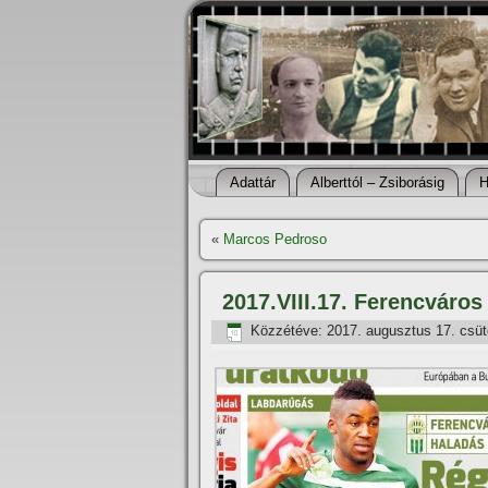
Adattár
Alberttól – Zsiborásig
H
«
Marcos Pedroso
2017.VIII.17. Ferencváros
Közzétéve:
2017. augusztus 17. csüt