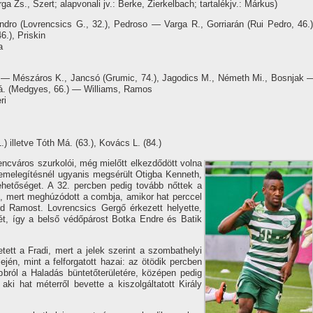
 Zs., Szert; alapvonali jv.: Berke, Zierkelbach; tartalékjv.: Márkus)
ro (Lovrencsics G., 32.), Pedroso — Varga R., Gorriarán (Rui Pedro, 46.)
6.), Priskin
a
y — Mészáros K., Jancsó (Grumic, 74.), Jagodics M., Németh Mi., Bosnjak 
Má. (Medgyes, 66.) — Williams, Ramos
ri
) illetve Tóth Má. (63.), Kovács L. (84.)
encváros szurkolói, még mielőtt elkezdődött volna
bemelegí­tésnél ugyanis megsérült Otigba Kenneth,
ehetőséget. A 32. percben pedig tovább nőttek a
ni, mert meghúzódott a combja, amikor hat perccel
d Ramost. Lovrencsics Gergő érkezett helyette,
ét, í­gy a belső védőpárost Botka Endre és Batik
ett a Fradi, mert a jelek szerint a szombathelyi
én, mint a felforgatott hazai: az ötödik percben
bbról a Haladás büntetőterületére, középen pedig
 aki hat méterről bevette a kiszolgáltatott Király