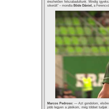
érezhetően felszabadultunk. Mindig igyek
sikerült” – mondta
Böde Dániel,
a Ferencvá
Marcos Pedroso:
— Azt gondolom, elsőre 
jobb legyen a játékom, még többet tudjak s