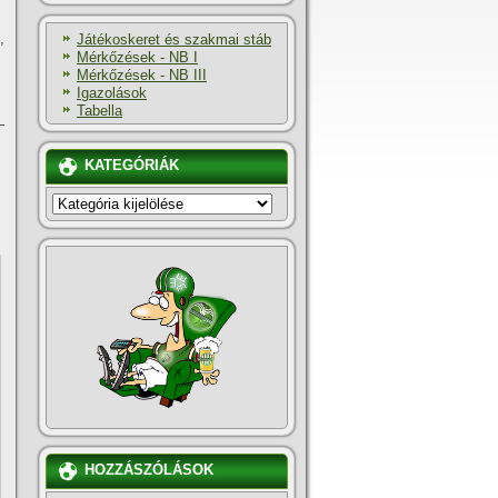
,
Játékoskeret és szakmai stáb
Mérkőzések - NB I
Mérkőzések - NB III
Igazolások
Tabella
—
KATEGÓRIÁK
KATEGÓRIÁK
HOZZÁSZÓLÁSOK