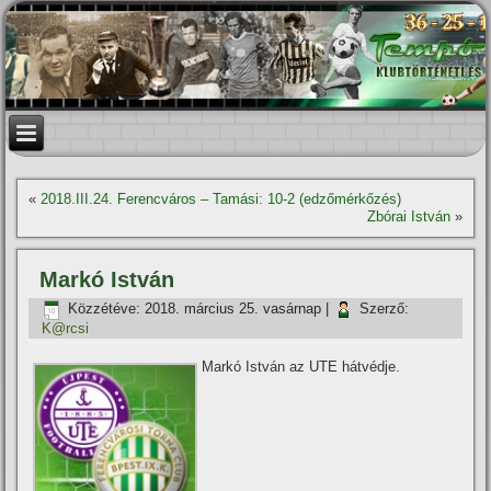
«
2018.III.24. Ferencváros – Tamási: 10-2 (edzőmérkőzés)
Zbórai István
»
Markó István
Közzétéve:
2018. március 25. vasárnap
|
Szerző:
K@rcsi
Markó István az UTE hátvédje.