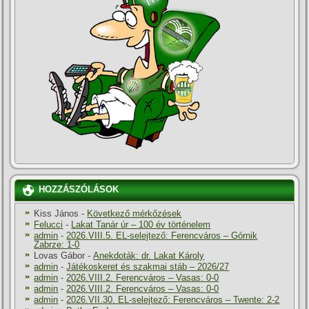
HOZZÁSZÓLÁSOK
Kiss János
-
Következő mérkőzések
Felucci
-
Lakat Tanár úr – 100 év történelem
admin
-
2026.VIII.5. EL-selejtező: Ferencváros – Górnik
Zabrze: 1-0
Lovas Gábor
-
Anekdoták: dr. Lakat Károly
admin
-
Játékoskeret és szakmai stáb – 2026/27
admin
-
2026.VIII.2. Ferencváros – Vasas: 0-0
admin
-
2026.VIII.2. Ferencváros – Vasas: 0-0
admin
-
2026.VII.30. EL-selejtező: Ferencváros – Twente: 2-2