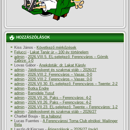
HOZZÁSZÓLÁSOK
Kiss János
-
Következő mérkőzések
Felucci
-
Lakat Tanár úr – 100 év történelem
admin
-
2026.VIII.5. EL-selejtező: Ferencváros – Górnik
Zabrze: 1-0
Lovas Gábor
-
Anekdoták: dr. Lakat Károly
admin
-
Játékoskeret és szakmai stáb – 2026/27
admin
-
2026.VIII.2. Ferencváros – Vasas: 0-0
admin
-
2026.VIII.2. Ferencváros – Vasas: 0-0
admin
-
2026.VII.30. EL-selejtező: Ferencváros – Twente: 2-2
admin
-
Botka Endre
admin
-
Bamidele Yusuf
admin
-
2026.VII.26. Paks – Ferencváros: 4-2
admin
-
2026.VII.26. Paks – Ferencváros: 4-2
admin
-
2026.VII.23. EL-selejtező: Twente – Ferencváros: 1-2
admin
-
Játékoskeret és szakmai stáb – 2026/27
Charbel Bouja
-
Itt a háboru!
Lucas Fuentes
-
A Ferencvárosi Torna Club elnökei: Mailinger
Béla
Laszlo dr.Kincses
-
Átigazolások – 2026/27 (nyár)