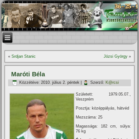
«
Srdjan Stanic
Józsi György
»
Maróti Béla
Közzétéve:
2010. július 2. péntek
|
Szerző:
K@rcsi
Született: 1979.05.07.,
Veszprém
Posztja: középpályás, hátvéd
Mezszáma: 25
Magassága: 182 cm, súlya:
76 kg