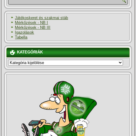
Játékoskeret és szakmai stáb
Mérkőzések - NB I
Mérkőzések - NB III
Igazolások
Tabella
KATEGÓRIÁK
KATEGÓRIÁK