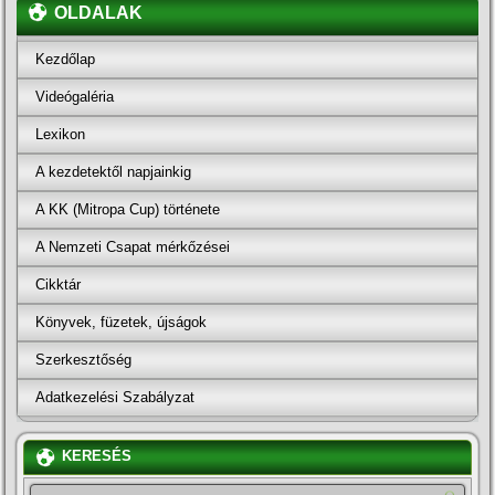
OLDALAK
Kezdőlap
Videógaléria
Lexikon
A kezdetektől napjainkig
A KK (Mitropa Cup) története
A Nemzeti Csapat mérkőzései
Cikktár
Könyvek, füzetek, újságok
Szerkesztőség
Adatkezelési Szabályzat
KERESÉS