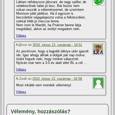
Láttam néhányszor játszani, de nagy spiller, de
védekezőnek talán jó lesz. Bár biztos nem
sokan osszák a véleményemet, de szerintem
Morrison jobb játékos. Ha ő egyszer is
becsülettel végigalapozta volna a felkészülést,
sokkal több jó meccse lenne.
Nem í­rom le Marótit, ha Prukner benne látja
megoldást, akkor az esélyt megadom neki.
Válasz
K@rcsi on
2010. június 13. vasárnap - 19:51
Az pozití­vum, hogy a legjobb idénye után igazolt
ide. Igaz ahogy állnak a dolgok pár nap múlva
örülni fogunk neki, hogy minket választott.
Nyilván már nem a 3-5 év alatt elért BL a cél …
Válasz
N.Zsolt on
2010. június 13. vasárnap - 16:58
Most inkább nem mondok véleményt.
Válasz
Vélemény, hozzászólás?