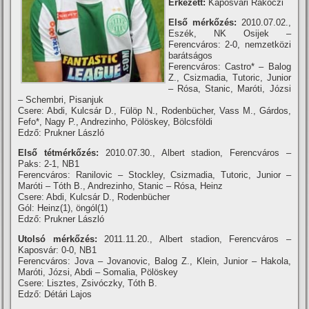
Érkezett:
Kaposvári Rákóczi
Első mérkőzés:
2010.07.02.,
Eszék, NK Osijek –
Ferencváros: 2-0, nemzetközi
barátságos
Ferencváros: Castro* – Balog
Z., Csizmadia, Tutoric, Junior
– Rósa, Stanic, Maróti, Józsi
– Schembri, Pisanjuk
Csere: Abdi, Kulcsár D., Fülöp N., Rodenbücher, Vass M., Gárdos,
Fefo*, Nagy P., Andrezinho, Pölöskey, Bölcsföldi
Edző: Prukner László
Első tétmérkőzés:
2010.07.30., Albert stadion, Ferencváros –
Paks: 2-1, NB1
Ferencváros: Ranilovic – Stockley, Csizmadia, Tutoric, Junior –
Maróti – Tóth B., Andrezinho, Stanic – Rósa, Heinz
Csere: Abdi, Kulcsár D., Rodenbücher
Gól: Heinz(1), öngól(1)
Edző: Prukner László
Utolsó mérkőzés:
2011.11.20., Albert stadion, Ferencváros –
Kaposvár: 0-0, NB1
Ferencváros: Jova – Jovanovic, Balog Z., Klein, Junior – Hakola,
Maróti, Józsi, Abdi – Somalia, Pölöskey
Csere: Lisztes, Zsivóczky, Tóth B.
Edző: Détári Lajos