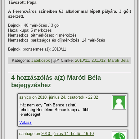
Távozott:
Pápa
A Ferencváros szí­neiben 63 alkalommal lépett pályára, 3 gólt
szerzett.
Bajnoki: 40 mérkőzés / 3 gól
Hazai kupa: 5 mérkőzés
Nemzetközi tétmérkőzés: 4 mérkőzés
Nemzetközi barátságos és dí­jmérkőzés: 14 mérkőzés
Bajnoki bronzérmes (1): 2010/11
Kategória:
Játékosok
|
Címke:
2010/11
,
2011/12
,
Maróti Béla
4 hozzászólás a(z) Maróti Béla
bejegyzéshez
sznico on
2010. június 24. csütörtök - 22:32
Hát nem egy Toth Bence szintü
tehetség.Remélem Bence kapja a több
lehetőséget.
Válasz
santiago on
2010. június 14. hétfő - 16:10