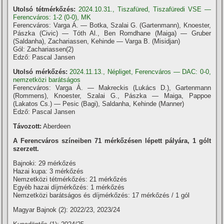
Utolsó tétmérkőzés:
2024.10.31., Tiszafüred, Tiszafüredi VSE —
Ferencváros: 1-2 (0-0), MK
Ferencváros: Varga Á. — Botka, Szalai G. (Gartenmann), Knoester,
Pászka (Civic) — Tóth Al., Ben Romdhane (Maiga) — Gruber
(Saldanha), Zachariassen, Kehinde — Varga B. (Misidjan)
Gól: Zachariassen(2)
Edző: Pascal Jansen
Utolsó mérkőzés:
2024.11.13., Népliget, Ferencváros — DAC: 0-0,
nemzetközi barátságos
Ferencváros: Varga Á. — Makreckis (Lukács D.), Gartenmann
(Rommens), Knoester, Szalai G., Pászka — Maiga, Pappoe
(Lakatos Cs.) — Pesic (Bagi), Saldanha, Kehinde (Manner)
Edző: Pascal Jansen
Távozott:
Aberdeen
A Ferencváros szí­neiben 71 mérkőzésen lépett pályára, 1 gólt
szerzett.
Bajnoki: 29 mérkőzés
Hazai kupa: 3 mérkőzés
Nemzetközi tétmérkőzés: 21 mérkőzés
Egyéb hazai dí­jmérkőzés: 1 mérkőzés
Nemzetközi barátságos és dí­jmérkőzés: 17 mérkőzés / 1 gól
Magyar Bajnok (2): 2022/23, 2023/24