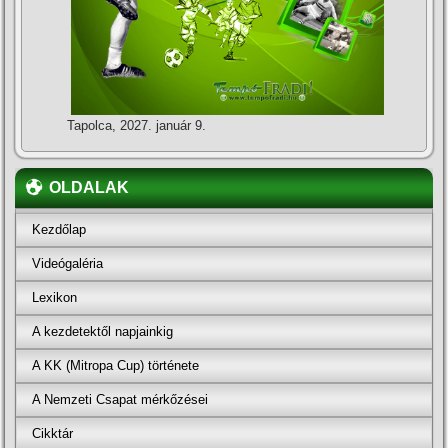
Tapolca, 2027. január 9.
OLDALAK
Kezdőlap
Videógaléria
Lexikon
A kezdetektől napjainkig
A KK (Mitropa Cup) története
A Nemzeti Csapat mérkőzései
Cikktár