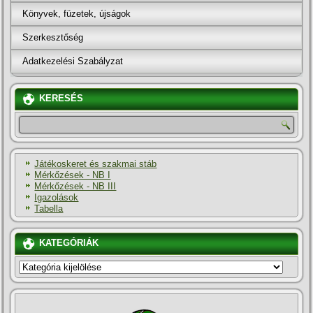
Könyvek, füzetek, újságok
Szerkesztőség
Adatkezelési Szabályzat
KERESÉS
Játékoskeret és szakmai stáb
Mérkőzések - NB I
Mérkőzések - NB III
Igazolások
Tabella
KATEGÓRIÁK
KATEGÓRIÁK