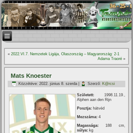
«
2022.VI.7. Nemzetek Ligája, Olaszország – Magyarország: 2-1
Adama Traoré
»
Mats Knoester
Közzétéve:
2022. június 8. szerda
|
Szerző:
K@rcsi
Született:
1998.11.19.,
Alphen aan den Rijn
Posztja:
hátvéd
Mezszáma:
4
Magassága:
188 cm,
súlya:
kg