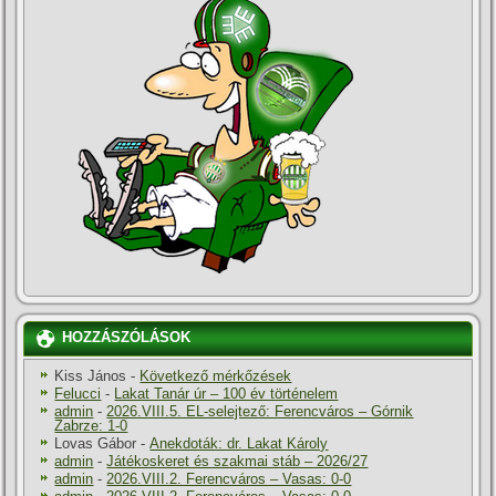
HOZZÁSZÓLÁSOK
Kiss János
-
Következő mérkőzések
Felucci
-
Lakat Tanár úr – 100 év történelem
admin
-
2026.VIII.5. EL-selejtező: Ferencváros – Górnik
Zabrze: 1-0
Lovas Gábor
-
Anekdoták: dr. Lakat Károly
admin
-
Játékoskeret és szakmai stáb – 2026/27
admin
-
2026.VIII.2. Ferencváros – Vasas: 0-0