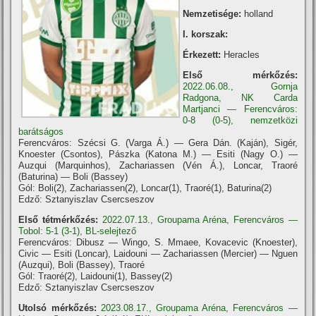
Nemzetisége:
holland
I. korszak:
Érkezett:
Heracles
Első mérkőzés:
2022.06.08., Gornja
Radgona, NK Carda
Martjanci — Ferencváros:
0-8 (0-5), nemzetközi
barátságos
Ferencváros: Szécsi G. (Varga Á.) — Gera Dán. (Kaján), Sigér,
Knoester (Csontos), Pászka (Katona M.) — Esiti (Nagy O.) —
Auzqui (Marquinhos), Zachariassen (Vén Á.), Loncar, Traoré
(Baturina) — Boli (Bassey)
Gól: Boli(2), Zachariassen(2), Loncar(1), Traoré(1), Baturina(2)
Edző: Sztanyiszlav Csercseszov
Első tétmérkőzés:
2022.07.13., Groupama Aréna, Ferencváros —
Tobol: 5-1 (3-1), BL-selejtező
Ferencváros: Dibusz — Wingo, S. Mmaee, Kovacevic (Knoester),
Civic — Esiti (Loncar), Laidouni — Zachariassen (Mercier) — Nguen
(Auzqui), Boli (Bassey), Traoré
Gól: Traoré(2), Laidouni(1), Bassey(2)
Edző: Sztanyiszlav Csercseszov
Utolsó mérkőzés:
2023.08.17., Groupama Aréna, Ferencváros —