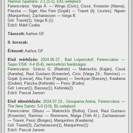
Hamrun Spartans: 2-1 (1-1), EKL-selejtező
Ferencváros: Varga Á. — Wingo (Civic), Cissé, Knoester (Abena),
Pászka — Sigér, Abu Fani (Gojak) — Traoré (ifj. Lisztes), Nguen
(Marquinhos), Zachariassen — Varga B.
Gól: Traoré(1), Varga B.(1)
Edző: Máté Csaba
Távozott:
Aarhus GF
II. korszak:
Érkezett:
Aarhus GF
Első mérkőzés:
2024.06.27., Bad Loipersdorf, Ferencváros —
Sepsi OSK: 4-4 (0-4), nemzetközi barátságos
Ferencváros: Szécsi G. (Radnóti) — Makreckis (Kaján), Cissé
(Aaneba), Raul Gustavo (Knoester), Civic (Varga Zé.; Ramírez) —
Gojak (Loncar), Abu Fani (Pappoe) — Sevikyan (Bassey), Kwabena
(Gruber), Pászka (Kehinde) — Pesic (Kodro)
Gól: Loncar(1), Bassey(1), Kehinde(2)
Edző: Pascal Jansen
Első tétmérkőzés:
2024.07.23., Groupama Aréna, Ferencváros —
The New Saints: 5-0 (3-0), BL-selejtező
Ferencváros: Dibusz — Makreckis (Botka), Cissé, Raul Gustavo
(Knoester), Ramírez — Rommens, Maiga (Tóth Al.), Zachariassen
— Traoré, Pesic (Borges), Marquinhos (Kwabena)
Gól: Traoré(3), Zachariassen(1), Marquinhos(1)
Edző: Pascal Jansen