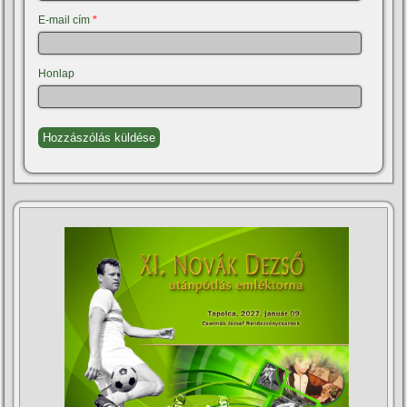
E-mail cím
*
Honlap