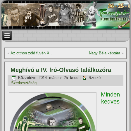
«
Az otthon zöld füvén XI.
Nagy Béla képtára
»
Meghí­vó a IV. Író-Olvasó találkozóra
Közzétéve:
2014. március 25. kedd
|
Szerző:
Szerkesztőség
Minden
kedves