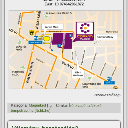
East: 19.074642061872
-szerkesztőség-
Kategória:
Magunkról
|
Címke:
Író-olvasó találkozó
,
tempofradi.hu (ftcbk.hu)