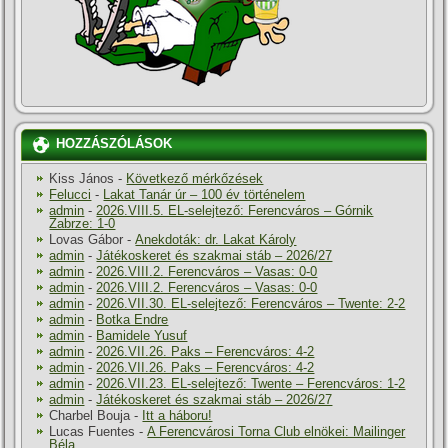
HOZZÁSZÓLÁSOK
Kiss János
-
Következő mérkőzések
Felucci
-
Lakat Tanár úr – 100 év történelem
admin
-
2026.VIII.5. EL-selejtező: Ferencváros – Górnik
Zabrze: 1-0
Lovas Gábor
-
Anekdoták: dr. Lakat Károly
admin
-
Játékoskeret és szakmai stáb – 2026/27
admin
-
2026.VIII.2. Ferencváros – Vasas: 0-0
admin
-
2026.VIII.2. Ferencváros – Vasas: 0-0
admin
-
2026.VII.30. EL-selejtező: Ferencváros – Twente: 2-2
admin
-
Botka Endre
admin
-
Bamidele Yusuf
admin
-
2026.VII.26. Paks – Ferencváros: 4-2
admin
-
2026.VII.26. Paks – Ferencváros: 4-2
admin
-
2026.VII.23. EL-selejtező: Twente – Ferencváros: 1-2
admin
-
Játékoskeret és szakmai stáb – 2026/27
Charbel Bouja
-
Itt a háboru!
Lucas Fuentes
-
A Ferencvárosi Torna Club elnökei: Mailinger
Béla