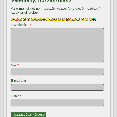
Vélemény, hozzászólás?
Az e-mail címet nem tesszük közzé.
A kötelező mezőket
*
karakterrel jelöltük
Hozzászólás
*
Név
*
E-mail cím
*
Honlap