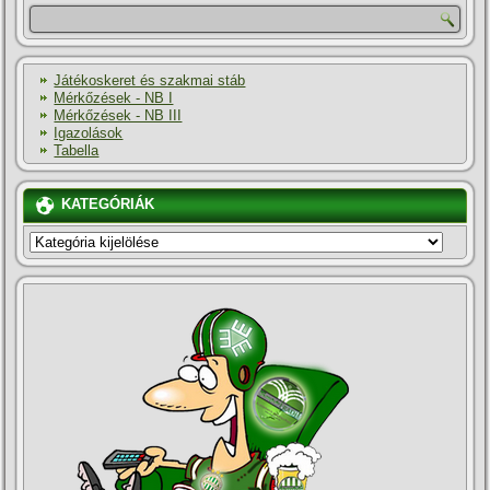
Játékoskeret és szakmai stáb
Mérkőzések - NB I
Mérkőzések - NB III
Igazolások
Tabella
KATEGÓRIÁK
KATEGÓRIÁK