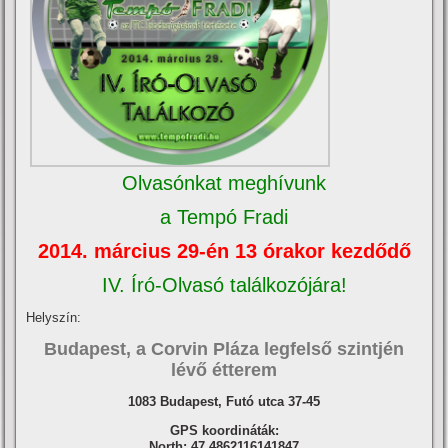
Olvasónkat meghí­vunk
a Tempó Fradi
2014. március 29-én 13 órakor kezdődő
IV. Író-Olvasó találkozójára!
Helyszí­n:
Budapest, a Corvin Pláza legfelső szintjén
lévő étterem
1083 Budapest, Futó utca 37-45
GPS koordináták:
North: 47.4862116141847