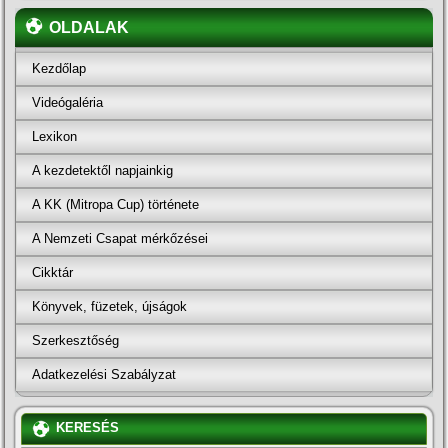
OLDALAK
Kezdőlap
Videógaléria
Lexikon
A kezdetektől napjainkig
A KK (Mitropa Cup) története
A Nemzeti Csapat mérkőzései
Cikktár
Könyvek, füzetek, újságok
Szerkesztőség
Adatkezelési Szabályzat
KERESÉS