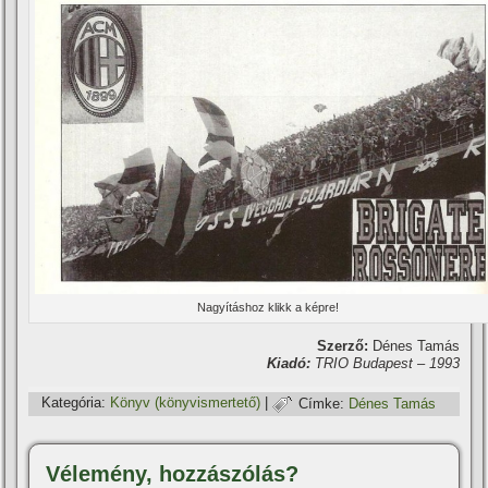
Nagyí­táshoz klikk a képre!
Szerző:
Dénes Tamás
Kiadó:
TRIO Budapest – 1993
Kategória:
Könyv (könyvismertető)
|
Címke:
Dénes Tamás
Vélemény, hozzászólás?