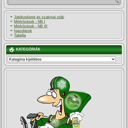
Játékoskeret és szakmai stáb
Mérkőzések - NB I
Mérkőzések - NB III
Igazolások
Tabella
KATEGÓRIÁK
KATEGÓRIÁK