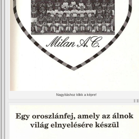
Nagyí­táshoz klikk a képre!