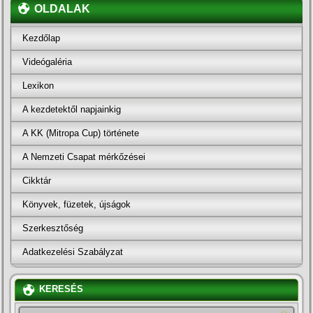
OLDALAK
Kezdőlap
Videógaléria
Lexikon
A kezdetektől napjainkig
A KK (Mitropa Cup) története
A Nemzeti Csapat mérkőzései
Cikktár
Könyvek, füzetek, újságok
Szerkesztőség
Adatkezelési Szabályzat
KERESÉS