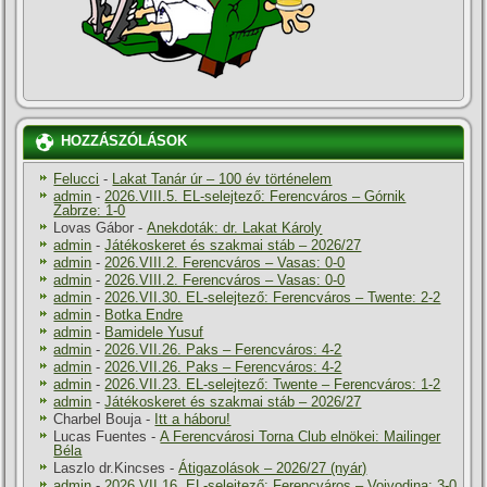
HOZZÁSZÓLÁSOK
Felucci
-
Lakat Tanár úr – 100 év történelem
admin
-
2026.VIII.5. EL-selejtező: Ferencváros – Górnik
Zabrze: 1-0
Lovas Gábor
-
Anekdoták: dr. Lakat Károly
admin
-
Játékoskeret és szakmai stáb – 2026/27
admin
-
2026.VIII.2. Ferencváros – Vasas: 0-0
admin
-
2026.VIII.2. Ferencváros – Vasas: 0-0
admin
-
2026.VII.30. EL-selejtező: Ferencváros – Twente: 2-2
admin
-
Botka Endre
admin
-
Bamidele Yusuf
admin
-
2026.VII.26. Paks – Ferencváros: 4-2
admin
-
2026.VII.26. Paks – Ferencváros: 4-2
admin
-
2026.VII.23. EL-selejtező: Twente – Ferencváros: 1-2
admin
-
Játékoskeret és szakmai stáb – 2026/27
Charbel Bouja
-
Itt a háboru!
Lucas Fuentes
-
A Ferencvárosi Torna Club elnökei: Mailinger
Béla
Laszlo dr.Kincses
-
Átigazolások – 2026/27 (nyár)
admin
-
2026.VII.16. EL-selejtező: Ferencváros – Vojvodina: 3-0