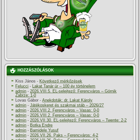
HOZZÁSZÓLÁSOK
Kiss János
-
Következő mérkőzések
Felucci
-
Lakat Tanár úr – 100 év történelem
admin
-
2026.VIII.5. EL-selejtező: Ferencváros – Górnik
Zabrze: 1-0
Lovas Gábor
-
Anekdoták: dr. Lakat Károly
admin
-
Játékoskeret és szakmai stáb – 2026/27
admin
-
2026.VIII.2. Ferencváros – Vasas: 0-0
admin
-
2026.VIII.2. Ferencváros – Vasas: 0-0
admin
-
2026.VII.30. EL-selejtező: Ferencváros – Twente: 2-2
admin
-
Botka Endre
admin
-
Bamidele Yusuf
admin
-
2026.VII.26. Paks – Ferencváros: 4-2