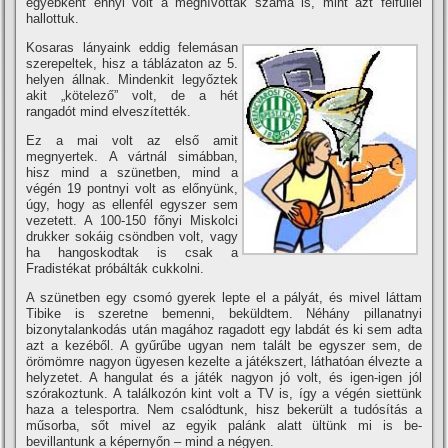
egyébként ennyi volt a meghí­vottak száma is, mint azt félfüllel
hallottuk.
Kosaras lányaink eddig felemásan
szerepeltek, hisz a táblázaton az 5.
helyen állnak. Mindenkit legyőztek
akit „kötelező” volt, de a hét
rangadót mind elveszí­tették.
Ez a mai volt az első amit
megnyertek. A vártnál simábban,
hisz mind a szünetben, mind a
végén 19 pontnyi volt as előnyünk,
úgy, hogy as ellenfél egyszer sem
vezetett. A 100-150 főnyi Miskolci
drukker sokáig csöndben volt, vagy
ha hangoskodtak is csak a
Fradistékat próbálták cukkolni.
A szünetben egy csomó gyerek lepte el a pályát, és mivel láttam
Tibike is szeretne bemenni, beküldtem. Néhány pillanatnyi
bizonytalankodás után magához ragadott egy labdát és ki sem adta
azt a kezéből. A gyűrűbe ugyan nem talált be egyszer sem, de
örömömre nagyon ügyesen kezelte a játékszert, láthatóan élvezte a
helyzetet. A hangulat és a játék nagyon jó volt, és igen-igen jól
szórakoztunk. A találkozón kint volt a TV is, í­gy a végén siettünk
haza a telesportra. Nem csalódtunk, hisz bekerült a tudósí­tás a
műsorba, sőt mivel az egyik palánk alatt ültünk mi is be-
bevillantunk a képernyőn – mind a négyen.