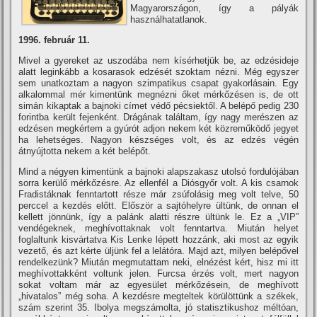
Magyarországon, í­gy a pályák
használhatatlanok.
1996. február 11.
Mivel a gyereket az uszodába nem kí­sérhetjük be, az edzésideje
alatt leginkább a kosarasok edzését szoktam nézni. Még egyszer
sem unatkoztam a nagyon szimpatikus csapat gyakorlásain. Egy
alkalommal mér kimentünk megnézni őket mérkőzésen is, de ott
simán kikaptak a bajnoki cí­met védő pécsiektől. A belépő pedig 230
forintba került fejenként. Drágának találtam, í­gy nagy merészen az
edzésen megkértem a gyúrót adjon nekem két közreműködő jegyet
ha lehetséges. Nagyon készséges volt, és az edzés végén
átnyújtotta nekem a két belépőt.
Mind a négyen kimentünk a bajnoki alapszakasz utolsó fordulójában
sorra kerülő mérkőzésre. Az ellenfél a Diósgyőr volt. A kis csarnok
Fradistáknak fenntartott része már zsúfolásig meg volt telve, 50
perccel a kezdés előtt. Először a sajtóhelyre ültünk, de onnan el
kellett jönnünk, í­gy a palánk alatti részre ültünk le. Ez a „VIP”
vendégeknek, meghí­vottaknak volt fenntartva. Miután helyet
foglaltunk kisvártatva Kis Lenke lépett hozzánk, aki most az egyik
vezető, és azt kérte üljünk fel a lelátóra. Majd azt, milyen belépővel
rendelkezünk? Miután megmutattam neki, elnézést kért, hisz mi itt
meghí­vottakként voltunk jelen. Furcsa érzés volt, mert nagyon
sokat voltam már az egyesület mérkőzésein, de meghí­vott
„hivatalos” még soha. A kezdésre megteltek körülöttünk a székek,
szám szerint 35. Ibolya megszámolta, jó statisztikushoz méltóan,