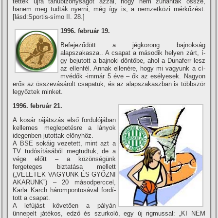
tettek újra tanúbizonyságot azzal, hogy nem zuhantak össze,
hanem meg tudták nyerni, még í­gy is, a nemzetközi mérkőzést.
[lásd:Sportis-sí­mo II. 28.]
1996. február 19.
Befejeződött a jégkorong bajnokság
alapszakasza.. A csapat a második helyen zárt, í­
gy bejutott a bajnoki döntőbe, ahol a Dunaferr lesz
az ellenfél. Annak ellenére, hogy mi vagyunk a cí­
mvédők -immár 5 éve – ők az esélyesek. Nagyon
erős az összevásárolt csapatuk, és az alapszakaszban is többször
legyőztek minket.
1996. február 21.
A kosár rájátszás első fordulójában
kellemes meglepetésre a lányok
idegenben jutottak előnyhöz.
A BSE sokáig vezetett, mint azt a
TV tudósí­tásából megtudtuk, de a
vége előtt – a közönségünk
fergeteges biztatása mellett
(„VELETEK VAGYUNK ÉS GYŐZNI
AKARUNK”) – 20 másodperccel,
Karla Karch hárompontosával fordí­
tott a csapat.
A lefújást követően a pályán
ünnepelt játékos, edző és szurkoló, egy új rigmussal: „KI NEM