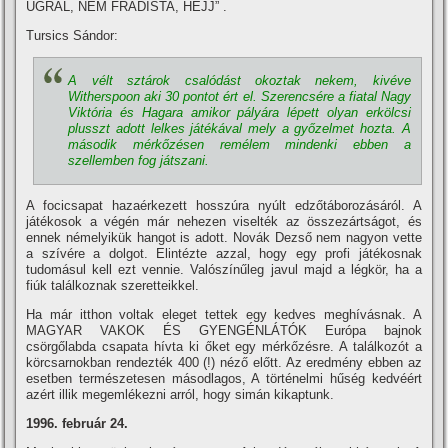
UGRÁL, NEM FRADISTA, HEJJ” .
Tursics Sándor:
A vélt sztárok csalódást okoztak nekem, kivéve
Witherspoon aki 30 pontot ért el. Szerencsére a fiatal Nagy
Viktória és Hagara amikor pályára lépett olyan erkölcsi
plusszt adott lelkes játékával mely a győzelmet hozta. A
második mérkőzésen remélem mindenki ebben a
szellemben fog játszani.
A focicsapat hazaérkezett hosszúra nyúlt edzőtáborozásáról. A
játékosok a végén már nehezen viselték az összezártságot, és
ennek némelyikük hangot is adott. Novák Dezső nem nagyon vette
a szí­vére a dolgot. Elintézte azzal, hogy egy profi játékosnak
tudomásul kell ezt vennie. Valószí­nűleg javul majd a légkör, ha a
fiúk találkoznak szeretteikkel.
Ha már itthon voltak eleget tettek egy kedves meghí­vásnak. A
MAGYAR VAKOK ÉS GYENGÉNLÁTÓK Európa bajnok
csörgőlabda csapata hí­vta ki őket egy mérkőzésre. A találkozót a
körcsarnokban rendezték 400 (!) néző előtt. Az eredmény ebben az
esetben természetesen másodlagos, A történelmi hűség kedvéért
azért illik megemlékezni arról, hogy simán kikaptunk.
1996. február 24.