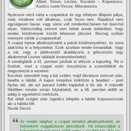
Albert, Simon, Lisztes, Kecskés – Kopunovics,
Kuntics csere:Vincze, Milovanovics
Nyolcezer néző várta a csapatokat és egy röhelyes állapotú pálya,
mely mindenre volt alkalmas, csak focira nem. Ráadásul nem
egységesen havas, vagy sáros volt mindenhol,hanem hol ilyen-hol
olyan. Valószí­nűleg semmit sem tettek annak érdekében, hogy
rendes körülmények között lehessen játszani. Bezzeg szóban
mennyire várták a csapatunkat!
A csapat hamar alkalmazkodott a pokoli körülményekhez, és sorra
alakí­totta ki a helyzeteket. Ezek azonban rendre kimaradtak. Vagy
a sár, vagy a játékvezető akadályozta a gólszerzést (egy
alkalommal Lisztes találatát érvénytelení­tette).
A vendéglátók a 41. percben jutottak el először a kapunkig. Rá is
fizettek, mert a csapat ezért összehúzta a szemöldökét és
megszerezte a vezetést.
Kecskés iramodott meg a bal szélen, majd látványos testcsel után,
beadta a labdát. A kapus kirepülve kiöklözte a beadást – pont
Nyilas elé, aki azt pazarul küldte kapásból a léc alá. A második
félidőben minden simán folytatódott, és a 66. percben eldőlt az
addig is egyértelmű mérkőzés.
Bal oldali szöglet után Jagodics lefejelte a labdát Kopunovicsnak
aki a hálóba lőtt.
Novák Dezső:
Az irreális talajhoz a csapat remekül alkalmazkodott, és
helyenként magabiztosan játszottunk. Ha kihasználjuk a
helyzeteinket már most eldőlt volna a továbbjutás. Bár í­gy