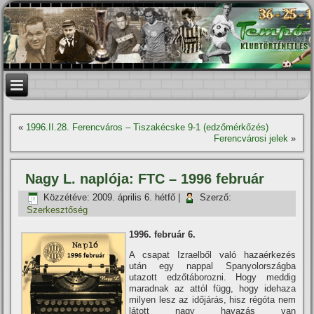
«
1996.II.28. Ferencváros – Tiszakécske 9-1 (edzőmérkőzés)
Ferencvárosi jelek
»
Nagy L. naplója: FTC – 1996 február
Közzétéve:
2009. április 6. hétfő
|
Szerző:
Szerkesztőség
1996. február 6.
A csapat Izraelből való hazaérkezés
után egy nappal Spanyolországba
utazott edzőtáborozni. Hogy meddig
maradnak az attól függ, hogy idehaza
milyen lesz az időjárás, hisz régóta nem
látott nagy havazás van