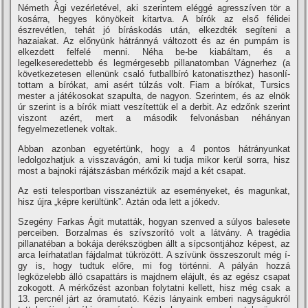
Németh Ági vezérletével, aki szerintem eléggé agresszí­ven tör a
kosárra, hegyes könyökeit kitartva. A bí­rók az első félidei
észrevétlen, tehát jó bí­ráskodás után, elkezdték segí­teni a
hazaiakat. Az előnyünk hátránnyá változott és az én pumpám is
elkezdett felfelé menni. Néha be-be kiabáltam, és a
legelkeseredettebb és legmérgesebb pillanatomban Vágnerhez (a
következetesen ellenünk csaló futballbí­ró katonatiszthez) hasonlí­
tottam a bí­rókat, ami asért túlzás volt. Fiam a bí­rókat, Tursics
mester a játékosokat szapulta, de nagyon. Szerintem, és az elnök
úr szerint is a bí­rók miatt veszí­tettük el a derbit. Az edzőnk szerint
viszont azért, mert a második felvonásban néhányan
fegyelmezetlenek voltak.
Abban azonban egyetértünk, hogy a 4 pontos hátrányunkat
ledolgozhatjuk a visszavágón, ami ki tudja mikor kerül sorra, hisz
most a bajnoki rájátszásban mérkőzik majd a két csapat.
Az esti telesportban visszanéztük az eseményeket, és magunkat,
hisz újra „képre kerültünk”. Aztán oda lett a jókedv.
Szegény Farkas Ágit mutatták, hogyan szenved a súlyos balesete
perceiben. Borzalmas és szí­vszorí­tó volt a látvány. A tragédia
pillanatéban a bokája derékszögben állt a sí­pcsontjához képest, az
arca leí­rhatatlan fájdalmat tükrözött. A szí­vünk összeszorult még í­
gy is, hogy tudtuk előre, mi fog történni. A pályán hozzá
legközelebb álló csapattárs is majdnem elájult, és az egész csapat
zokogott. A mérkőzést azonban folytatni kellett, hisz még csak a
13. percnél járt az óramutató. Kézis lányaink emberi nagyságukról