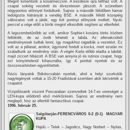
Megint kimentünk a kosármeccsre. A kezdésre újra teltház volt. A
csapat sokéig vezetett és élvezetesen játszott. A szünetben
négypontos előnnyel fordultunk. Sajnos a második félidőben hamar
ledolgozta hátrányát a vendég BSE. A második félidő közepéig
változatos volt a játék, egy két pontnyi előnyünk mellett. Nyolc
perccel a vége előtt a bí­rók megint elkezdték segí­teni az ellenfelet.
A legszembetűnőbb az volt, amikor Sophie-t kosárra törés közben
fellökték, de az övék lehetett a labda. Az ellenakcióból
eredményesek tudtak lenni, í­gy magukhoz ragadták a vezetést. Ez
volt az a pillanat, amikor, úgymond fordult a kocka, mert ezután mi
szaladtunk az eredmény után. A végén Karla előbb eladta a labdát,
majd ziccert hibázott. A BSE van annyira jó és rutinos csapat, hogy
ezt könyörtelenül kihasználta, í­gy 4 ponttal nyertek és az
össszesaí­tésben egyenlí­tettek.
Kézis lányaink Békéscsabán nyertek, ahol a helyi szurkolók
nagylegények voltak a 15-20 Fradistával szemben akik lekí­sérték a
csapatot.
Ví­zipólósaink viszont Pescaraban szenvedtek 14-7-es vereséget a
LEN-kupa elődöntő első mérkőzésén. Sajnos az eredmény nem
meglepő, hisz az ellenfél fantasztikus csapat.
1996. február 25.
Salgótarján-FERENCVÁROS 0-2 (0-1) MAGYAR
KUPA
Hajdú – Telek – Jagodics, Nagy Norbert – Nyilas,