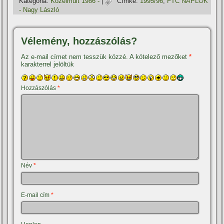
Kategória:
Közelmúlt 1986 -
|
Címke:
1995/96
,
FTC NAPLÓK
- Nagy László
Vélemény, hozzászólás?
Az e-mail címet nem tesszük közzé.
A kötelező mezőket
*
karakterrel jelöltük
Hozzászólás
*
Név
*
E-mail cím
*