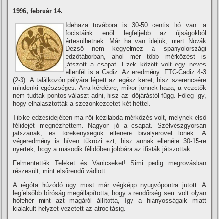
1996, február 14.
Idehaza továbbra is 30-50 centis hó van, a
focistáink erről legfeljebb az újságokból
értesülhetnek. Már ha van idejük, mert Novák
Dezső nem kegyelmez a spanyolországi
edzőtáborban, ahol mér több mérkőzést is
játszott a csapat. Ezek között volt egy neves
ellenfél is a Cadiz. Az eredmény: FTC-Cadiz 4-3
(2-3). A találkozón pályára lépett az egész keret, hisz szerencsére
mindenki egészséges. Arra kérdésre, mikor jönnek haza, a vezetők
nem tudtak pontos választ adni, hisz az időjárástól függ. Főleg í­gy,
hogy elhalasztották a szezonkezdetet két héttel.
Tibike edzésidejében ma női kézilabda mérkőzés volt, melynek első
félidejét megnézhettem. Nagyon jó a csapat. Szélvészgyorsan
játszanak, és törékenységük ellenére bivalyerővel lőnek. A
végeredmény is hí­ven tükrözi ezt, hisz annak ellenére 30-15-re
nyertek, hogy a második félidőben jobbára az ifisták játszottak.
Felmentették Teleket és Vanicseket! Simi pedig megrovásban
részesült, mint elsőrendű vádlott.
A régóta húzódó ügy most már végképp nyugvópontra jutott. A
legfelsőbb bí­róság megállapí­totta, hogy a rendőrség sem volt olyan
hófehér mint azt magáról állí­totta, í­gy a hiányosságaik miatt
kialakult helyzet vezetett az atrocitásig.