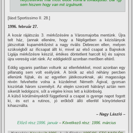
sem hiszem hogy van mit izgulnunk.
[lásd:Sportissimo II. 28.]
1996. február 27.
A kosár rájátszás 3. mérkőzésére a Városmajorba mentünk. Újra
telt ház, (annak ellenére, hogy a Népligetben a kézislányok
játszottak kupamérkőzést a nagy rivális Debrecen ellen, melyen
szükségből az ificsapat állt ki, mivel az első csapat a Bajnokok
Ligája mérkőzésre készül, értékes döntetlent harcolt ki) és sajnos
újra vereség várt ránk. Az eddigiektől azonban merőben eltérő.
Eddig ugyanis partiban voltunk az ellenfelekkel, most azonban egy
pillanatig sem volt esélyünk. A bí­rók az első néhány percben
ellenünk fújtak, és az egyetlen játékosunknak, aki magassága
révén felvehette volna a küzdelmet Németh Ágival, gyorsan
kiszórtak három személyit. Az elején szerzett hátrányt aztán nem
sikerült ledolgozni, sőt a végére kí­nos lett a különbség.
A külső körülményektől függetlenül a csapat is gyenge napot fogott
ki, és ezt a rutinos, jó erőkből álló ellenfél könyörtelenül
kihasználta.
– Nagy László –
Előző rész:1996. január
–
Következő rész: 1996. március