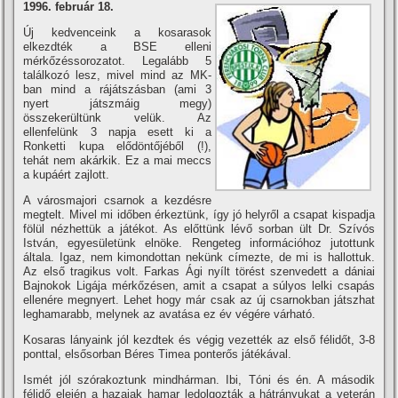
1996. február 18.
Új kedvenceink a kosarasok
elkezdték a BSE elleni
mérkőzéssorozatot. Legalább 5
találkozó lesz, mivel mind az MK-
ban mind a rájátszásban (ami 3
nyert játszmáig megy)
összekerültünk velük. Az
ellenfelünk 3 napja esett ki a
Ronketti kupa elődöntőjéből (!),
tehát nem akárkik. Ez a mai meccs
a kupáért zajlott.
A városmajori csarnok a kezdésre
megtelt. Mivel mi időben érkeztünk, í­gy jó helyről a csapat kispadja
fölül nézhettük a játékot. As előttünk lévő sorban ült Dr. Szí­vós
István, egyesületünk elnöke. Rengeteg információhoz jutottunk
általa. Igaz, nem kimondottan nekünk cí­mezte, de mi is hallottuk.
Az első tragikus volt. Farkas Ági nyí­lt törést szenvedett a dániai
Bajnokok Ligája mérkőzésen, amit a csapat a súlyos lelki csapás
ellenére megnyert. Lehet hogy már csak az új csarnokban játszhat
leghamarabb, melynek az avatása ez év végére várható.
Kosaras lányaink jól kezdtek és végig vezették az első félidőt, 3-8
ponttal, elsősorban Béres Timea ponterős játékával.
Ismét jól szórakoztunk mindhárman. Ibi, Tóni és én. A második
félidő elején a hazaiak hamar ledolgozták a hátrányukat a veterán