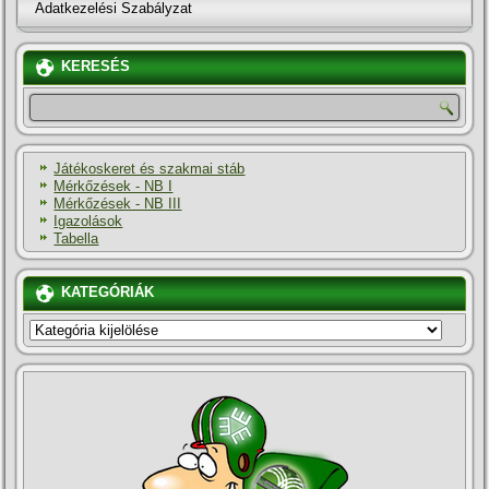
Adatkezelési Szabályzat
KERESÉS
Játékoskeret és szakmai stáb
Mérkőzések - NB I
Mérkőzések - NB III
Igazolások
Tabella
KATEGÓRIÁK
KATEGÓRIÁK