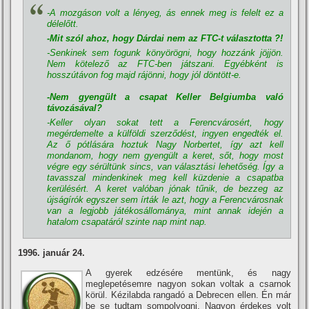
-A mozgáson volt a lényeg, ás ennek meg is felelt ez a
délelőtt.
-Mit szól ahoz, hogy Dárdai nem az FTC-t választotta ?!
-Senkinek sem fogunk könyörögni, hogy hozzánk jöjjön.
Nem kötelező az FTC-ben játszani. Egyébként is
hosszútávon fog majd rájönni, hogy jól döntött-e.
-Nem gyengült a csapat Keller Belgiumba való
távozásával?
-Keller olyan sokat tett a Ferencvárosért, hogy
megérdemelte a külföldi szerződést, ingyen engedték el.
Az ő pótlására hoztuk Nagy Norbertet, í­gy azt kell
mondanom, hogy nem gyengült a keret, sőt, hogy most
végre egy sérültünk sincs, van választási lehetőség. Így a
tavasszal mindenkinek meg kell küzdenie a csapatba
kerülésért. A keret valóban jónak tűnik, de bezzeg az
újságí­rók egyszer sem í­rták le azt, hogy a Ferencvárosnak
van a legjobb játékosállománya, mint annak idején a
hatalom csapatáról szinte nap mint nap.
1996. január 24.
A gyerek edzésére mentünk, és nagy
meglepetésemre nagyon sokan voltak a csarnok
körül. Kézilabda rangadó a Debrecen ellen. Én már
be se tudtam sompolyogni. Nagyon érdekes volt