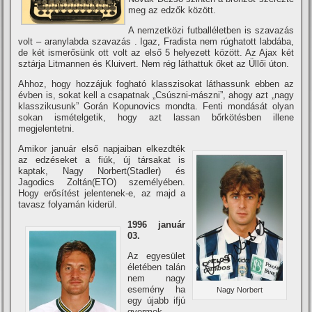
meg az edzők között.
A nemzetközi futballéletben is szavazás
volt – aranylabda szavazás . Igaz, Fradista nem rúghatott labdába,
de két ismerősünk ott volt az első 5 helyezett között. Az Ajax két
sztárja Litmannen és Kluivert. Nem rég láthattuk őket az Üllői úton.
Ahhoz, hogy hozzájuk fogható klasszisokat láthassunk ebben az
évben is, sokat kell a csapatnak „Csúszni-mászni”, ahogy azt „nagy
klasszikusunk” Gorán Kopunovics mondta. Fenti mondását olyan
sokan ismételgetik, hogy azt lassan bőrkötésben illene
megjelentetni.
Amikor január első napjaiban elkezdték
az edzéseket a fiúk, új társakat is
kaptak, Nagy Norbert(Stadler) és
Jagodics Zoltán(ETO) személyében.
Hogy erősí­tést jelentenek-e, az majd a
tavasz folyamán kiderül.
1996 január
03.
Az egyesület
életében talán
nem nagy
esemény ha
Nagy Norbert
egy újabb ifjú
gyermek