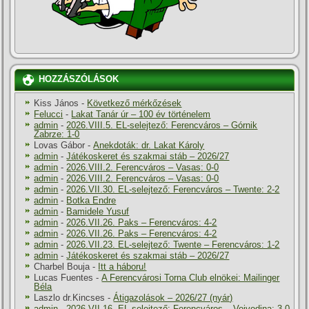
HOZZÁSZÓLÁSOK
Kiss János
-
Következő mérkőzések
Felucci
-
Lakat Tanár úr – 100 év történelem
admin
-
2026.VIII.5. EL-selejtező: Ferencváros – Górnik
Zabrze: 1-0
Lovas Gábor
-
Anekdoták: dr. Lakat Károly
admin
-
Játékoskeret és szakmai stáb – 2026/27
admin
-
2026.VIII.2. Ferencváros – Vasas: 0-0
admin
-
2026.VIII.2. Ferencváros – Vasas: 0-0
admin
-
2026.VII.30. EL-selejtező: Ferencváros – Twente: 2-2
admin
-
Botka Endre
admin
-
Bamidele Yusuf
admin
-
2026.VII.26. Paks – Ferencváros: 4-2
admin
-
2026.VII.26. Paks – Ferencváros: 4-2
admin
-
2026.VII.23. EL-selejtező: Twente – Ferencváros: 1-2
admin
-
Játékoskeret és szakmai stáb – 2026/27
Charbel Bouja
-
Itt a háboru!
Lucas Fuentes
-
A Ferencvárosi Torna Club elnökei: Mailinger
Béla
Laszlo dr.Kincses
-
Átigazolások – 2026/27 (nyár)
admin
-
2026.VII.16. EL-selejtező: Ferencváros – Vojvodina: 3-0