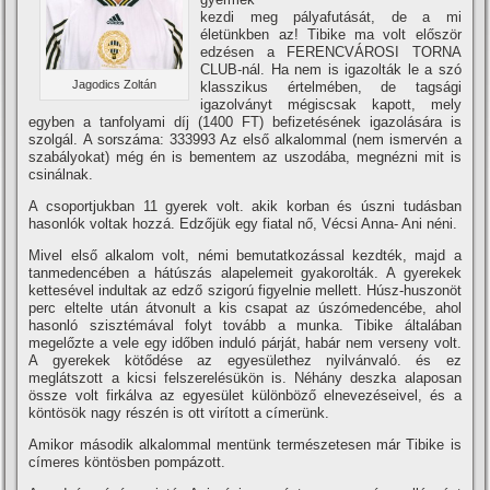
kezdi meg pályafutását, de a mi
életünkben az! Tibike ma volt először
edzésen a FERENCVÁROSI TORNA
CLUB-nál. Ha nem is igazolták le a szó
Jagodics Zoltán
klasszikus értelmében, de tagsági
igazolványt mégiscsak kapott, mely
egyben a tanfolyami dí­j (1400 FT) befizetésének igazolására is
szolgál. A sorszáma: 333993 Az első alkalommal (nem ismervén a
szabályokat) még én is bementem az uszodába, megnézni mit is
csinálnak.
A csoportjukban 11 gyerek volt. akik korban és úszni tudásban
hasonlók voltak hozzá. Edzőjük egy fiatal nő, Vécsi Anna- Ani néni.
Mivel első alkalom volt, némi bemutatkozással kezdték, majd a
tanmedencében a hátúszás alapelemeit gyakorolták. A gyerekek
kettesével indultak az edző szigorú figyelnie mellett. Húsz-huszonöt
perc eltelte után átvonult a kis csapat az úszómedencébe, ahol
hasonló szisztémával folyt tovább a munka. Tibike általában
megelőzte a vele egy időben induló párját, habár nem verseny volt.
A gyerekek kötődése az egyesülethez nyilvánvaló. és ez
meglátszott a kicsi felszerelésükön is. Néhány deszka alaposan
össze volt firkálva az egyesület különböző elnevezéseivel, és a
köntösök nagy részén is ott virí­tott a cí­merünk.
Amikor második alkalommal mentünk természetesen már Tibike is
cí­meres köntösben pompázott.