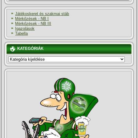
Játékoskeret és szakmai stáb
Mérkőzések - NB I
Mérkőzések - NB III
Igazolások
Tabella
KATEGÓRIÁK
KATEGÓRIÁK