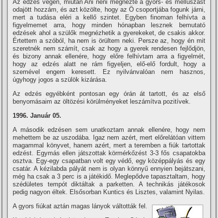
Az edzés végén, miután Ani néni megnézte a gyors- és mellúszást
odajött hozzám, és azt közölte, hogy az Ö csoportjába fogunk járni,
mert a tudása eléri a kellő szintet. Egyben finoman felhí­vta a
figyelmemet arra, hogy minden hónapban lesznek bemutató
edzések ahol a szülők megnézhetik a gyerekeket, de csakis akkor.
Értettem a szóból, ha nem is örültem neki. Persze az, hogy én mit
szeretnék nem számí­t, csak az hogy a gyerek rendesen fejlődjön,
és bizony annak ellenére, hogy előre felhí­vtam arra a figyelmét,
hogy az edzés alatt ne rám figyeljen, elő-elő fordult, hogy a
szemével engem keresett. Ez nyilvánvalóan nem hasznos,
úgyhogy jogos a szülök kizárása.
Az edzés egyébként pontosan egy órán át tartott, és az első
benyomásaim az öltözési körülményeket leszámí­tva pozití­vek.
1996. Január 05.
A második edzésen sem unatkoztam annak ellenére, hogy nem
mehettem be az uszodába. Igaz nem azért, mert előrelátóan vittem
magammal könyvet, hanem azért, mert a teremben a fiúk tartottak
edzést. Egymás ellen játszottak körmérkőzést 3-3 fős csapatokba
osztva. Egy-egy csapatban volt egy védő, egy középpályás és egy
csatár. A kézilabda pályát nem is olyan könnyű ennyien bejátszani,
még ha csak a 3 perc is a játékidő. Meglepődve tapasztaltam, hogy
szédületes tempót diktáltak a parketten. A technikás játékosok
pedig nagyon éltek. Elsősorban Kuntics és Lisztes, valamint Nyilas.
A gyors fiúkat aztán magas lányok váltották fel.