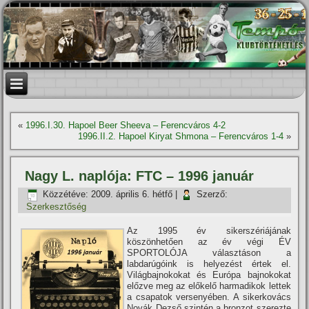
«
1996.I.30. Hapoel Beer Sheeva – Ferencváros 4-2
1996.II.2. Hapoel Kiryat Shmona – Ferencváros 1-4
»
Nagy L. naplója: FTC – 1996 január
Közzétéve:
2009. április 6. hétfő
|
Szerző:
Szerkesztőség
Az 1995 év sikerszériájának
köszönhetően az év végi ÉV
SPORTOLÓJA választáson a
labdarúgóink is helyezést értek el.
Világbajnokokat és Európa bajnokokat
előzve meg az előkelő harmadikok lettek
a csapatok versenyében. A sikerkovács
Novák Dezső szintén a bronzot szerezte