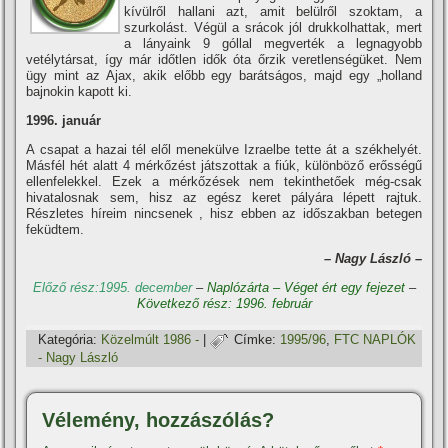
kí­vülről hallani azt, amit belülről szoktam, a
szurkolást. Végül a srácok jól drukkolhattak, mert
a lányaink 9 góllal megverték a legnagyobb
vetélytársat, í­gy már időtlen idők óta őrzik veretlenségüket. Nem
ügy mint az Ajax, akik előbb egy barátságos, majd egy „holland
bajnokin kapott ki.
1996. január
A csapat a hazai tél elől menekülve Izraelbe tette át a székhelyét.
Másfél hét alatt 4 mérkőzést játszottak a fiúk, különböző erősségű
ellenfelekkel. Ezek a mérkőzések nem tekinthetőek még-csak
hivatalosnak sem, hisz az egész keret pályára lépett rajtuk.
Részletes hí­reim nincsenek , hisz ebben az időszakban betegen
feküdtem.
– Nagy László –
Előző rész:1995. december
–
Naplózárta – Véget ért egy fejezet
–
Következő rész: 1996. február
Kategória:
Közelmúlt 1986 -
|
Címke:
1995/96
,
FTC NAPLÓK
- Nagy László
Vélemény, hozzászólás?