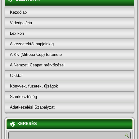
Kezdőlap
Videógaléria
Lexikon
A kezdetektől napjainkig
A KK (Mitropa Cup) története
A Nemzeti Csapat mérkőzései
Cikktár
Könyvek, füzetek, újságok
Szerkesztőség
Adatkezelési Szabályzat
KERESÉS