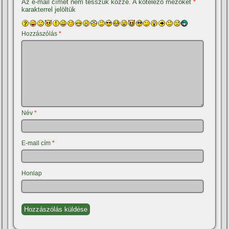
Az e-mail címet nem tesszük közzé.
A kötelező mezőket
*
karakterrel jelöltük
Hozzászólás
*
Név
*
E-mail cím
*
Honlap