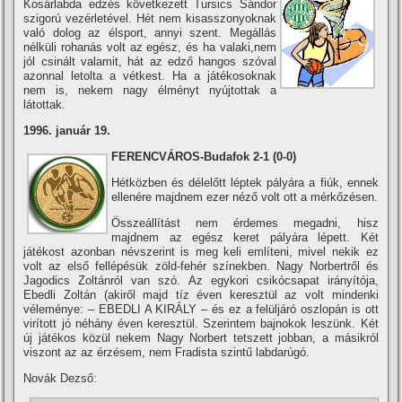
Kosárlabda edzés következett Tursics Sándor
szigorú vezérletével. Hét nem kisasszonyoknak
való dolog az élsport, annyi szent. Megállás
nélküli rohanás volt az egész, és ha valaki,nem
jól csinált valamit, hát az edző hangos szóval
azonnal letolta a vétkest. Ha a játékosoknak
nem is, nekem nagy élményt nyújtottak a
látottak.
1996. január 19.
FERENCVÁROS-Budafok 2-1 (0-0)
Hétközben és délelőtt léptek pályára a fiúk, ennek
ellenére majdnem ezer néző volt ott a mérkőzésen.
Összeállí­tást nem érdemes megadni, hisz
majdnem az egész keret pályára lépett. Két
játékost azonban névszerint is meg keli emlí­teni, mivel nekik ez
volt az első fellépésük zöld-fehér szí­nekben. Nagy Norbertről és
Jagodics Zoltánról van szó. Az egykori csikócsapat irányí­tója,
Ebedli Zoltán (akiről majd tí­z éven keresztül az volt mindenki
véleménye: – EBEDLI A KIRÁLY – és ez a felüljáró oszlopán is ott
virí­tott jó néhány éven keresztül. Szerintem bajnokok leszünk. Két
új játékos közül nekem Nagy Norbert tetszett jobban, a másikról
viszont az az érzésem, nem Fradista szintű labdarúgó.
Novák Dezső: