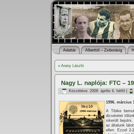
Adattár
Alberttól – Zsiborásig
H
«
Arany László
Nagy L. naplója: FTC – 1
Közzétéve:
2009. április 6. hétfő
|
1996. március 
A Tibike bemut
dicséretet tőlün
sikerült bejutn
az általunk lát
ellen. Ezzel 2-