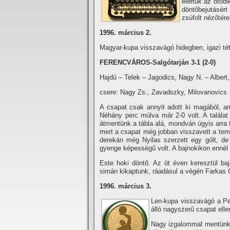
elértük az ötöd
döntőbejutásér
zsúfolt nézőtére
1996. március 2.
Magyar-kupa visszavágó hidegben, igazi tét 
FERENCVÁROS-Salgótarján 3-1 (2-0)
Hajdú – Telek – Jagodics, Nagy N. – Albert
csere: Nagy Zs., Zavadszky, Milovanovics
A csapat csak annyit adott ki magából, ame
Néhány perc múlva már 2-0 volt. A találat
átmentünk a tábla alá, mondván úgyis arra
mert a csapat még jobban visszavett a temp
derekán még Nyilas szerzett egy gólt, de
gyenge képességű volt. A bajnokikon ennél 
Este hoki döntő. Az öt éven keresztül b
simán kikaptunk, ráadásul a végén Farkas C
1996. március 3.
Len-kupa visszavágó a Pes
álló nagyszerű csapat elle
Nagy izgalommal mentünk 