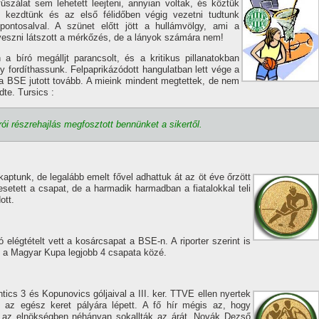
űszálat sem lehetett leejteni, annyian voltak, és köztük
l kezdtünk és az első félidőben végig vezetni tudtunk
pontosalval. A szünet előtt jött a hullámvölgy, ami a
elveszni látszott a mérkőzés, de a lányok számára nem!
 bí­ró megálljt parancsolt, és a kritikus pillanatokban
gy fordí­thassunk. Felpaprikázódott hangulatban lett vége a
 BSE jutott tovább. A mieink mindent megtettek, de nem
dte. Tursics :
rói részrehajlás megfosztott bennünket a sikertől.
ptunk, de legalább emelt fővel adhattuk át az öt éve őrzött
etett a csapat, de a harmadik harmadban a fiatalokkal teli
ott.
 elégtételt vett a kosárcsapat a BSE-n. A riporter szerint is
nk a Magyar Kupa legjobb 4 csapata közé.
tics 3 és Kopunovics góljaival a III. ker. TTVE ellen nyertek
 az egész keret pályára lépett. A fő hí­r mégis az, hogy
l az elnökségben néhányan sokallták az árát. Novák Dezső