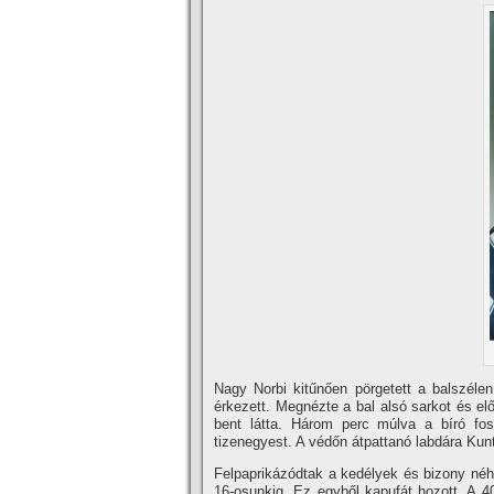
Nagy Norbi kitűnően pörgetett a balszélen
érkezett. Megnézte a bal alsó sarkot és elő
bent látta. Három perc múlva a bí­ró f
tizenegyest. A védőn átpattanó labdára Kunti
Felpaprikázódtak a kedélyek és bizony néhá
16-osunkig. Ez egyből kapufát hozott. A 40