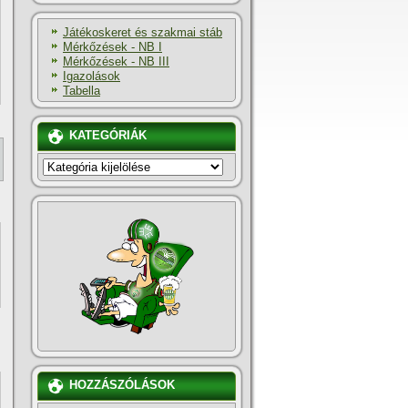
Játékoskeret és szakmai stáb
Mérkőzések - NB I
Mérkőzések - NB III
Igazolások
Tabella
KATEGÓRIÁK
KATEGÓRIÁK
HOZZÁSZÓLÁSOK