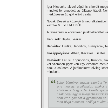
Igor Nicsenko akivel végül is sikerült mege
mindkét fél engedett az álláspontjából. Nem
mérkőzésen 16 gólt elérő csatár.
Novák Dezső a közelgő ünnep alkalmából n
kezdve MESTEREDZŐ!
A tavasznak a következő játékoskerettel vá
Kapusok:
Hajdu, Szeiler
Hátvédek:
Hrutka, Jagodics, Kuznyecov, Na
Középpályások:
Albert, Kecskés, Lisztes, 
Csatárok:
Fatusi, Kopunovics, Kuntics, Na
vel szemben (igaz van egy elmaradt mérkőz
csak a csúcsra. A játékoskeret elvileg lehe
mindenki.
Lehet bármilyen magas szintű a Tv-n 
érte meg azt a pillanatot, amikor a
süvölvény, hogy aztán később gólt rú
csak hogy együtt lélegezhessünk velü
nem érez görcsöt a gyomrában az el
mert hí­vja a meccs, szólí­tja a vére