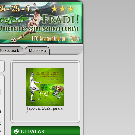
Mérkőzések
Múltidéző
»
Tapolca, 2027. január
t
9.
n
k
E
y
OLDALAK