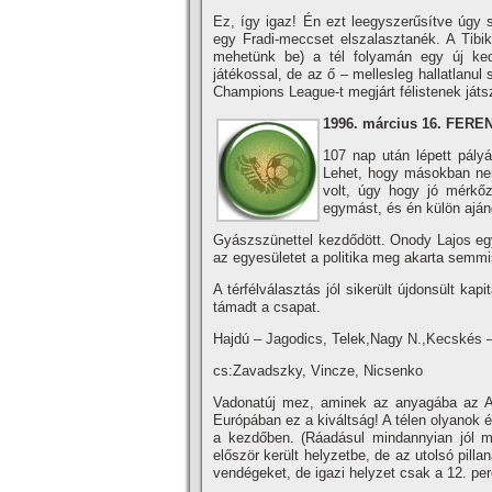
Ez, í­gy igaz! Én ezt leegyszerűsí­tve úg
egy Fradi-meccset elszalasztanék. A Tib
mehetünk be) a tél folyamán egy új ked
játékossal, de az ő – mellesleg hallatlanu
Champions League-t megjárt félistenek játs
1996. március 16.
FEREN
107 nap után lépett pály
Lehet, hogy másokban nem,
volt, úgy hogy jó mérkőz
egymást, és én külön ajánd
Gyászszünettel kezdődött. Onody Lajos egyko
az egyesületet a politika meg akarta semmis
A térfélválasztás jól sikerült újdonsült ka
támadt a csapat.
Hajdú – Jagodics, Telek,Nagy N.,Kecskés –
cs:Zavadszky, Vincze, Nicsenko
Vadonatúj mez, aminek az anyagába az A
Európában ez a kiváltság! A télen olyanok é
a kezdőben. (Ráadásul mindannyian jól m
először került helyzetbe, de az utolsó pilla
vendégeket, de igazi helyzet csak a 12. pe