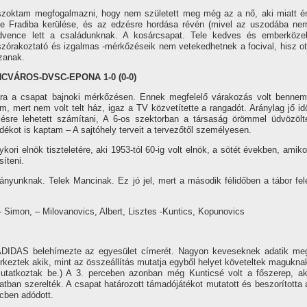
y szoktam megfogalmazni, hogy nem született meg még az a nő, aki miatt é
ike Fradiba kerülése, és az edzésre hordása révén (mivel az uszodába ne
vence lett a családunknak. A kosárcsapat. Tele kedves és emberközel
l szórakoztató és izgalmas -mérkőzéseik nem vetekedhetnek a focival, hisz ot
zanak.
CVÁROS-DVSC-EPONA 1-0 (0-0)
ára a csapat bajnoki mérkőzésen. Ennek megfelelő várakozás volt bennem
 mert nem volt telt ház, igaz a TV közvetí­tette a rangadót. Aránylag jő id
ésre lehetett számí­tani, A 6-os szektorban a társaság örömmel üdvözölt
ékot is kaptam – A sajtóhely terveit a tervezőtől személyesen.
ri elnök tiszteletére, aki 1953-tól 60-ig volt elnök, a sötét években, amiko
í­teni.
pitányunknak. Telek Mancinak. Ez jó jel, mert a második félidőben a tábor fel
 Simon, – Milovanovics, Albert, Lisztes -Kuntics, Kopunovics
DIDAS belehí­mezte az egyesület cí­merét. Nagyon keveseknek adatik me
rkeztek akik, mint az összeállí­tás mutatja egyből helyet követeltek magukna
utatkoztak be.) A 3. perceben azonban még Kunticsé volt a főszerep, ak
natban szerelték. A csapat határozott támadójátékot mutatott és beszorí­totta 
rcben adódott.