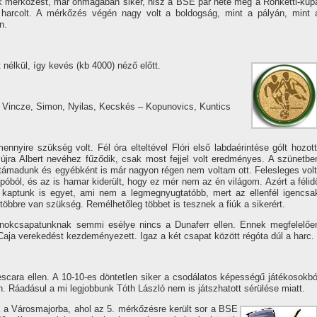
ik mérkőzést, már önmagában siker, hisz a BSE pár hete még a Ronketti-kup
t harcolt. A mérkőzés végén nagy volt a boldogság, mint a pályán, mint 
n.
nélkül, í­gy kevés (kb 4000) néző előtt.
, Vincze, Simon, Nyilas, Kecskés – Kopunovics, Kuntics
nnyire szükség volt. Fél óra elteltével Flóri első labdaérintése gólt hozott
 újra Albert nevéhez fűződik, csak most fejjel volt eredményes. A szünetbe
 támadunk és egyébként is már nagyon régen nem voltam ott. Felesleges volt
óból, és az is hamar kiderült, hogy ez mér nem az én világom. Azért a félid
 kaptunk is egyet, ami nem a legmegnyugtatóbb, mert az ellenfél igencsa
többre van szükség. Remélhetőleg többet is tesznek a fiúk a sikerért.
ajnokcsapatunknak semmi esélye nincs a Dunaferr ellen. Ennek megfelelőe
aja verekedést kezdeményezett. Igaz a két csapat között régóta dúl a harc.
cara ellen. A 10-10-es döntetlen siker a csodálatos képességű játékosokbó
n. Ráadásul a mi legjobbunk Tóth László nem is játszhatott sérülése miatt.
a Városmajorba, ahol az 5. mérkőzésre került sor a BSE