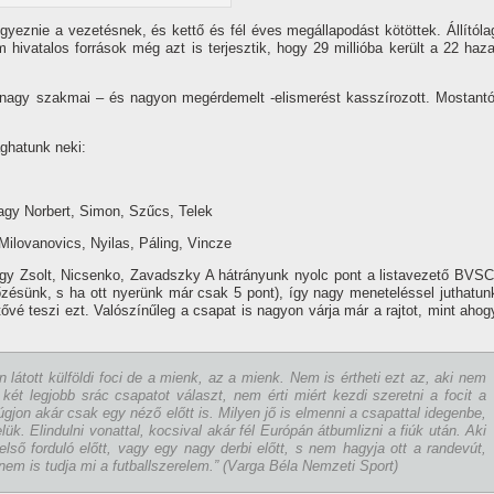
gyeznie a vezetésnek, és kettő és fél éves megállapodást kötöttek. Állí­tóla
 hivatalos források még azt is terjesztik, hogy 29 millióba került a 22 haza
agy szakmai – és nagyon megérdemelt -elismerést kasszí­rozott. Mostantó
ghatunk neki:
gy Norbert, Simon, Szűcs, Telek
Milovanovics, Nyilas, Páling, Vincze
gy Zsolt, Nicsenko, Zavadszky A hátrányunk nyolc pont a listavezető BVSC
ésünk, s ha ott nyerünk már csak 5 pont), í­gy nagy meneteléssel juthatun
tővé teszi ezt. Valószí­nűleg a csapat is nagyon várja már a rajtot, mint ahog
látott külföldi foci de a mienk, az a mienk. Nem is értheti ezt az, aki nem
 két legjobb srác csapatot választ, nem érti miért kezdi szeretni a focit a
gjon akár csak egy néző előtt is. Milyen jő is elmenni a csapattal idegenbe,
k. Elindulni vonattal, kocsival akár fél Európán átbumlizni a fiúk után. Aki
ső forduló előtt, vagy egy nagy derbi előtt, s nem hagyja ott a randevút,
, nem is tudja mi a futballszerelem.” (Varga Béla Nemzeti Sport)