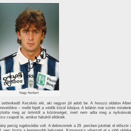
Nagy Norbert
 settenkedő Kecskés elé, aki nagyon jól adott be. A hosszú oldalon Alber
revetődve – mellé fejelt a védők közül kibújva. A lelátón már szinte mindenk
osztotta meg az örömtől a közönséget, mert nem adta meg a nyilvánval
cs csapott le, amikor hátulról ellökték.
ny percig rugdosódás volt. A debreceniek a 29. percben jutottak el először 
. perc hozta a legnagyobb helyzetet. Kopunovics viharzott el a jobb oldalo