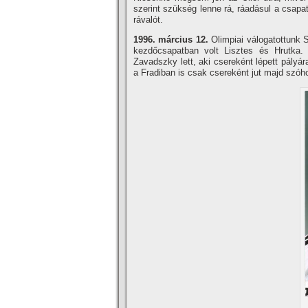
szerint szükség lenne rá, ráadásul a csap
rávalót.
1996. március 12.
Olimpiai válogatottunk Sk
kezdőcsapatban volt Lisztes és Hrutka. 
Zavadszky lett, aki csereként lépett pályá
a Fradiban is csak csereként jut majd szóho