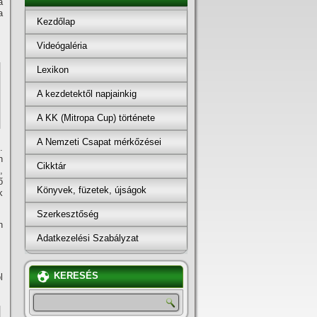
a
a
Kezdőlap
Videógaléria
Lexikon
A kezdetektől napjainkig
A KK (Mitropa Cup) története
A Nemzeti Csapat mérkőzései
.
n
Cikktár
,
ő
Könyvek, füzetek, újságok
k
Szerkesztőség
n
Adatkezelési Szabályzat
KERESÉS
l