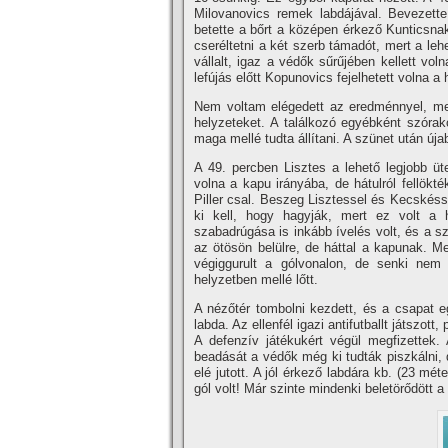
Milovanovics remek labdájával. Bevezette
betette a bőrt a középen érkező Kunticsnak
cseréltetni a két szerb támadót, mert a le
vállalt, igaz a védők sűrűjében kellett vo
lefújás előtt Kopunovics fejelhetett volna a
Nem voltam elégedett az eredménnyel, me
helyzeteket. A találkozó egyébként szórako
maga mellé tudta állí­tani. A szünet után új
A 49. percben Lisztes a lehető legjobb üt
volna a kapu irányába, de hátulról fellökték
Piller csal. Beszeg Lisztessel és Kecskésse
ki kell, hogy hagyják, mert ez volt a 
szabadrúgása is inkább í­velés volt, és a s
az ötösön belülre, de háttal a kapunak. Me
végiggurult a gólvonalon, de senki nem t
helyzetben mellé lőtt.
A nézőtér tombolni kezdett, és a csapat e
labda. Az ellenfél igazi antifutballt játszo
A defenzí­v játékukért végül megfizettek
beadását a védők még ki tudták piszkálni, d
elé jutott. A jól érkező labdára kb. (23 mét
gól volt! Már szinte mindenki beletörődött a