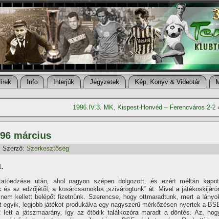
í­rek
Info
Interjúk
Jegyzetek
Kép, Könyv & Videotár
1996.IV.3. MK, Kispest-Honvéd – Ferencváros 2-2
996 március
Szerző:
Szerkesztőség
1.
atóedzése után, ahol nagyon szépen dolgozott, és ezért méltán kapot
k és az edzőjétől, a kosárcsarnokba „szivárogtunk” át. Mivel a játékoskijáró
i, nem kellett belépőt fizetnünk. Szerencse, hogy ottmaradtunk, mert a lányo
ott egyik, legjobb játékot produkálva egy nagyszerű mérkőzésen nyertek a BS
2 lett a játszmaarány, í­gy az ötödik találkozóra maradt a döntés. Az, hog