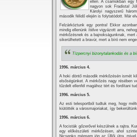
ellen. A csarnokban egy f
nagyon sok Fradista! Jó
Károlyi nagyszerű három
második félidő elején is folytatódott. Már 
Felzárkóztunk egy pontra! Ekkor azonban a
mindig ellenünk í­télve vigyázott arra, neho
mérkőzésnek és a bajnokságunknak, mert a
sikerülhetett a bravúr, mert a bí­ró nem enge
Tí­zpercnyi bizonytalankodás és a bí­
1996. március 4.
A hoki döntő második mérkőzésén ismét kika
elsőségünket. A mérkőzés nagy résében ves
tűzdelt ellenfél magához tért és fordí­tani tud
1996. március 5.
Az esti telesportból tudtuk meg, hogy méltó
kiütötték a városmajoriakat, í­gy bekerültü
1996. március 6.
A focisták gőzerővel készülnek a rajtra. Kun
egy előkészületi mérkőzésen, ahol szinte
Nicsenko mégsem jön az Üllői útra, mive