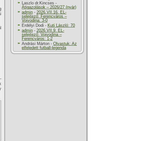
Laszlo dr.Kincses
-
Átigazolások – 2026/27 (nyár)
g
admin
-
2026.VII.16. EL-
i
selejtező: Ferencváros –
Vojvodina: 3-0
Erdélyi Dodi
-
Kuti László: 70
l
admin
-
2026.VII.9. EL-
selejtező: Vojvodina –
Ferencváros: 1-2
Andrási Márton
-
Olvastuk: Az
elfeledett futball-legenda
-
k
y