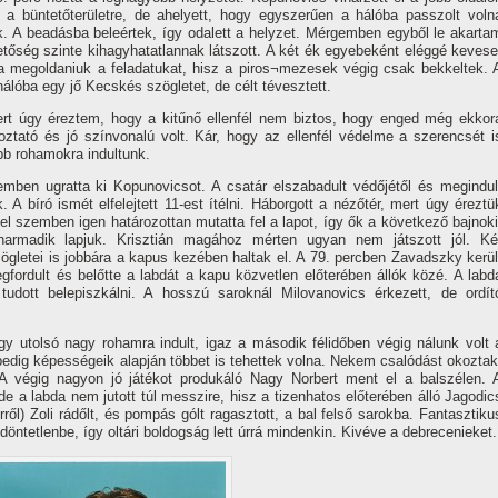
 a büntetőterületre, de ahelyett, hogy egyszerűen a hálóba passzolt voln
. A beadásba beleértek, í­gy odalett a helyzet. Mérgemben egyből le akarta
hetőség szinte kihagyhatatlannak látszott. A két ék egyebeként eléggé kevese
lna megoldaniuk a feladatukat, hisz a piros¬mezesek végig csak bekkeltek. 
 hálóba egy jő Kecskés szögletet, de célt tévesztett.
rt úgy éreztem, hogy a kitűnő ellenfél nem biztos, hogy enged még ekkor
ztató és jó szí­nvonalú volt. Kár, hogy az ellenfél védelme a szerencsét i
abb rohamokra indultunk.
emben ugratta ki Kopunovicsot. A csatár elszabadult védőjétől és megindul
. A bí­ró ismét elfelejtett 11-est í­télni. Háborgott a nézőtér, mert úgy éreztü
l szemben igen határozottan mutatta fel a lapot, í­gy ők a következő bajnoki
harmadik lapjuk. Krisztián magához mérten ugyan nem játszott jól. Ké
zögletei is jobbára a kapus kezében haltak el. A 79. percben Zavadszky kerül
gfordult és belőtte a labdát a kapu közvetlen előterében állók közé. A labd
udott belepiszkálni. A hosszú saroknál Milovanovics érkezett, de ordí­t
gy utolsó nagy rohamra indult, igaz a második félidőben végig nálunk volt 
tt, pedig képességeik alapján többet is tehettek volna. Nekem csalódást okoztak
. A végig nagyon jó játékot produkáló Nagy Norbert ment el a balszélen. 
e a labda nem jutott túl messzire, hisz a tizenhatos előterében álló Jagodic
erről) Zoli rádőlt, és pompás gólt ragasztott, a bal felső sarokba. Fantasztiku
 döntetlenbe, í­gy oltári boldogság lett úrrá mindenkin. Kivéve a debrecenieket.