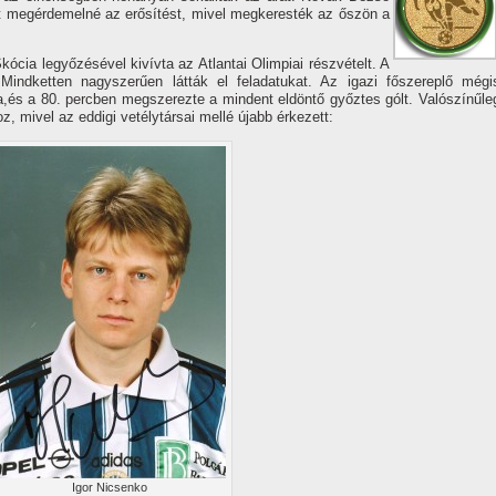
at megérdemelné az erősí­tést, mivel megkeresték az őszön a
ócia legyőzésével kiví­vta az Atlantai Olimpiai részvételt. A
Mindketten nagyszerűen látták el feladatukat. Az igazi főszereplő mégi
ra,és a 80. percben megszerezte a mindent eldöntő győztes gólt. Valószí­nűle
z, mivel az eddigi vetélytársai mellé újabb érkezett:
Igor Nicsenko