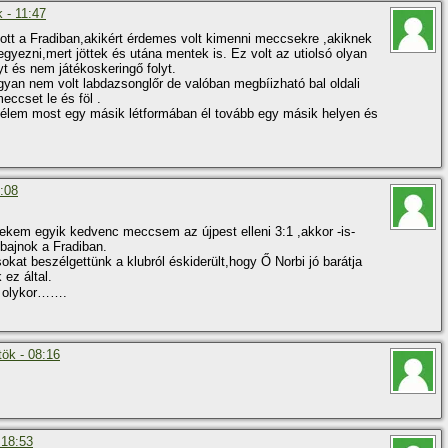
k - 11:47
zott a Fradiban,akikért érdemes volt kimenni meccsekre ,akiknek
gyezni,mert jöttek és utána mentek is. Ez volt az utiolsó olyan
yt és nem játékoskeringő folyt.
an nem volt labdazsonglőr de valóban megbí­izható bal oldali
meccset le és föl .
emélem most egy másik létformában él tovább egy másik helyen és
8:08
.Nekem egyik kedvenc meccsem az újpest elleni 3:1 ,akkor -is-
 bajnok a Fradiban.
kat beszélgettünk a klubról éskiderült,hogy Ő Norbi jó barátja
 ez által.
n olykor…….
tök - 08:16
 18:53