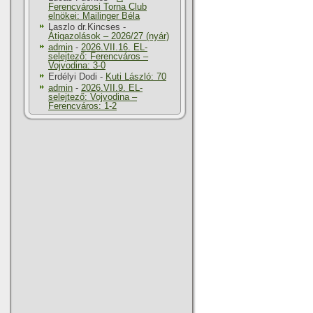
Ferencvárosi Torna Club
elnökei: Mailinger Béla
Laszlo dr.Kincses
-
Átigazolások – 2026/27 (nyár)
admin
-
2026.VII.16. EL-
selejtező: Ferencváros –
Vojvodina: 3-0
Erdélyi Dodi
-
Kuti László: 70
admin
-
2026.VII.9. EL-
selejtező: Vojvodina –
Ferencváros: 1-2