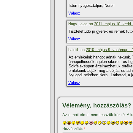
Isten nyugosztaljon, Norbi!
Válasz
Nagy Lajos on
2011. május 10. kedd 
Tisztelettudó jó gyerek és remek fut
Válasz
Lalolib on
2010. május 9. vasárnap - 
Az emlékeink hangot adnak nekünk. 
ünnepelhessék a jelen sikereit, és f
Sokféleképpen értelmezhetjük töréken
emlékeink adják meg a célját, és ad
Nyugodj békében Norbi. Láthatod, a j
Válasz
Vélemény, hozzászólás?
Az e-mail címet nem tesszük közzé.
A k
Hozzászólás
*