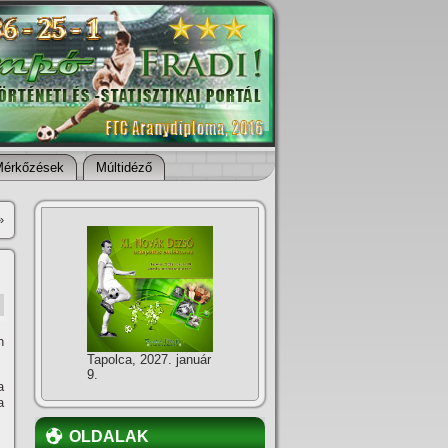
Mérkőzések
Múltidéző
»
n
Tapolca, 2027. január
9.
a
a
OLDALAK