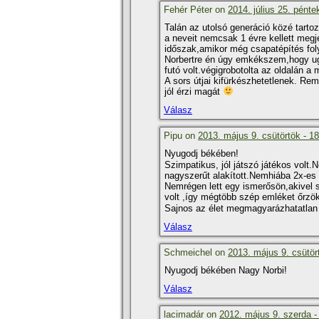
Fehér Péter on
2014. július 25. pénte
Talán az utolsó generáció közé tarto
a neveit nemcsak 1 évre kellett megje
időszak,amikor még csapatépí­tés fol
Norbertre én úgy emkékszem,hogy ugy
futó volt.végigrobotolta az oldalán a 
A sors útjai kifürkészhetetlenek. R
jól érzi magát
Válasz
Pipu on
2013. május 9. csütörtök - 1
Nyugodj békében!
Szimpatikus, jól játszó játékos volt
nagyszerűt alakí­tott.Nemhiába 2x-es
Nemrégen lett egy ismerősön,akivel so
volt ,í­gy mégtöbb szép emléket őrzök
Sajnos az élet megmagyarázhatatla
Válasz
Schmeichel on
2013. május 9. csütör
Nyugodj békében Nagy Norbi!
Válasz
lacimadár on
2012. május 9. szerda -