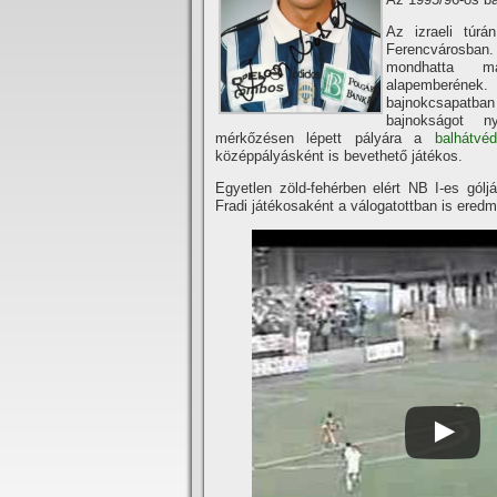
Az izraeli túrá
Ferencvárosba
mondhatta 
alapemberéne
bajnokcsapatban
bajnokságot n
mérkőzésen lépett pályára a
balhátvéd
középpályásként is bevethető játékos.
Egyetlen zöld-fehérben elért NB I-es góljá
Fradi játékosaként a válogatottban is eredm