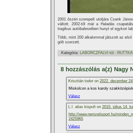
2001 őszén szerepelt utoljára Csank János
váltott. 2002-től már a Haladás csapatá
tragikus autóbalesetben hunyt el egykori la
Több, mint 200 alkalommal játszott az első 
gólt szerzett.
Kategória:
LABORCZFALVI-tól - RUTTKAY
8 hozzászólás a(z) Nagy 
Krisztián todor on
2022. december 24
Miskolcon a kos karoly szakközépisko
Válasz
L.I. alias kispufi on
2015. július 14. k
http://www.nemzetisport.hu/minden_ma
2425965
Válasz