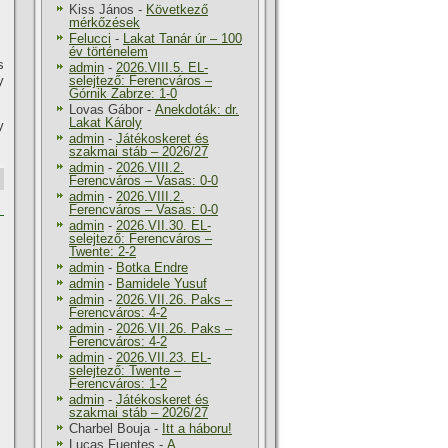
Kiss János
-
Következő
mérkőzések
Felucci
-
Lakat Tanár úr – 100
év történelem
s
admin
-
2026.VIII.5. EL-
y
selejtező: Ferencváros –
Górnik Zabrze: 1-0
Lovas Gábor
-
Anekdoták: dr.
Lakat Károly
y
admin
-
Játékoskeret és
szakmai stáb – 2026/27
admin
-
2026.VIII.2.
Ferencváros – Vasas: 0-0
admin
-
2026.VIII.2.
Ferencváros – Vasas: 0-0
admin
-
2026.VII.30. EL-
selejtező: Ferencváros –
Twente: 2-2
admin
-
Botka Endre
admin
-
Bamidele Yusuf
admin
-
2026.VII.26. Paks –
Ferencváros: 4-2
admin
-
2026.VII.26. Paks –
Ferencváros: 4-2
admin
-
2026.VII.23. EL-
selejtező: Twente –
Ferencváros: 1-2
admin
-
Játékoskeret és
szakmai stáb – 2026/27
Charbel Bouja
-
Itt a háboru!
Lucas Fuentes
-
A