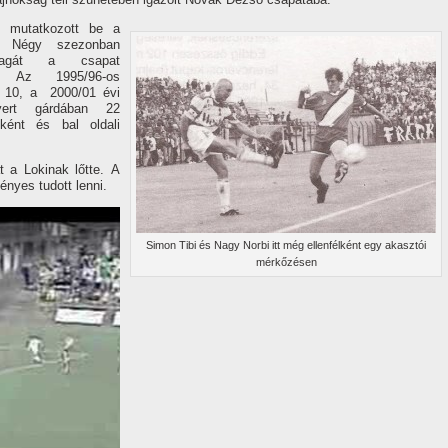
n mutatkozott be a
n. Négy szezonban
magát a csapat
k. Az 1995/96-os
 10, a 2000/01 évi
yert gárdában 22
ként és bal oldali
t a Lokinak lőtte. A
ényes tudott lenni.
Simon Tibi és Nagy Norbi itt még ellenfélként egy akasztói
mérkőzésen