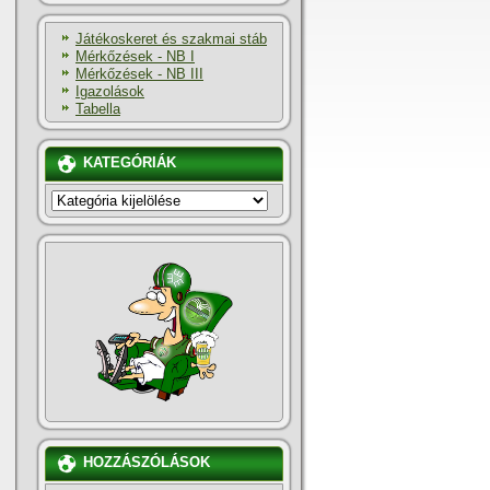
Játékoskeret és szakmai stáb
Mérkőzések - NB I
Mérkőzések - NB III
Igazolások
Tabella
KATEGÓRIÁK
KATEGÓRIÁK
HOZZÁSZÓLÁSOK