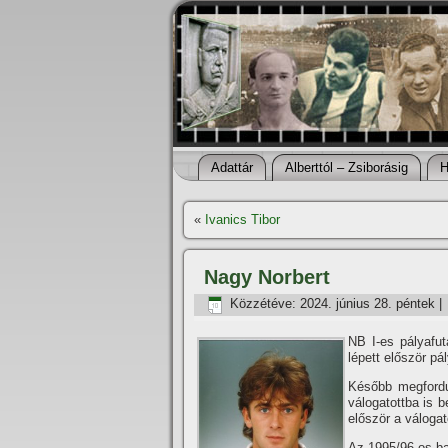
Adattár
Alberttól – Zsiborásig
H
«
Ivanics Tibor
Nagy Norbert
Közzétéve:
2024. június 28. péntek
|
NB I-es pályafu
lépett először pá
Később megfordu
válogatottba is 
először a válogat
Az 1995/96-os ba