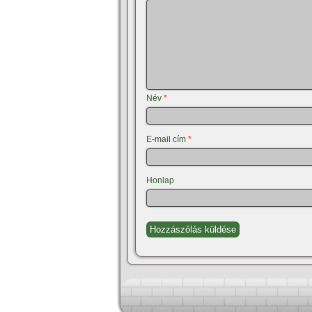
Név
*
E-mail cím
*
Honlap