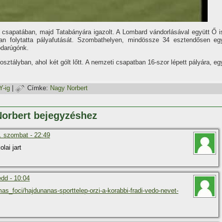
 csapatában, majd Tatabányára igazolt. A Lombard vándorlásával együtt Ő i
ban folytatta pályafutását. Szombathelyen, mindössze 34 esztendősen eg
bdarúgónk.
osztályban, ahol két gólt lőtt. A nemzeti csapatban 16-szor lépett pályára, eg
-ig
|
Címke:
Nagy Norbert
Norbert bejegyzéshez
. szombat - 22:49
lai jart
edd - 10:04
s_foci/hajdunanas-sporttelep-orzi-a-korabbi-fradi-vedo-nevet-