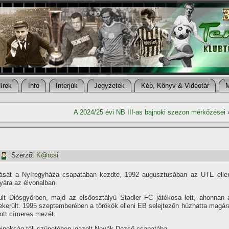
í­rek
Info
Interjúk
Jegyzetek
Kép, Könyv & Videotár
A 2024/25 évi NB III-as bajnoki szezon mérkőzései
Szerző:
K@rcsi
tását a Nyí­regyháza csapatában kezdte, 1992 augusztusában az UTE elle
lyára az élvonalban.
lt Diósgyőrben, majd az elsőosztályú Stadler FC játékosa lett, ahonnan 
bekerült. 1995 szeptemberében a törökök elleni EB selejtezőn húzhatta magár
ott cí­meres mezét.
jnokság téli szünetében igazolt Novák Dezső csapatába.