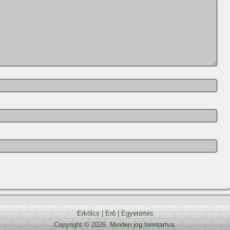
Erkölcs
|
Erő
|
Egyetértés
Copyright © 2026. Minden jog fenntartva.