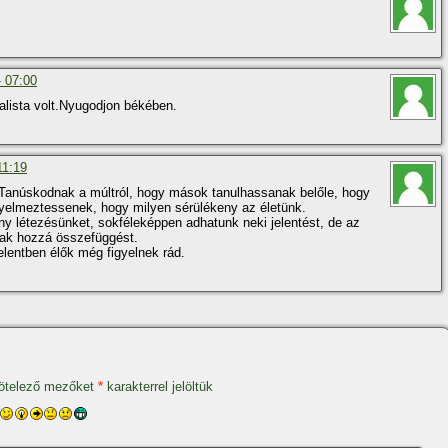
- 07:00
balista volt.Nyugodjon békében.
11:19
Tanúskodnak a múltról, hogy mások tanulhassanak belőle, hogy
igyelmeztessenek, hogy milyen sérülékeny az életünk.
y létezésünket, sokféleképpen adhatunk neki jelentést, de az
nak hozzá összefüggést.
elentben élők még figyelnek rád.
ötelező mezőket
*
karakterrel jelöltük