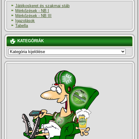
Játékoskeret és szakmai stáb
Mérkőzések - NB I
Mérkőzések - NB III
Igazolások
Tabella
KATEGÓRIÁK
KATEGÓRIÁK