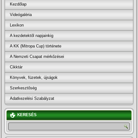
Kezdőlap
Videógaléria
Lexikon
A kezdetektől napjainkig
A KK (Mitropa Cup) története
A Nemzeti Csapat mérkőzései
Cikktár
Könyvek, füzetek, újságok
Szerkesztőség
Adatkezelési Szabályzat
KERESÉS