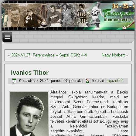
«
2024.VI.27. Ferencváros – Sepsi OSK: 4-4
Nagy Norbert
»
Ivanics Tibor
Közzétéve:
2024. június 28. péntek
|
Szerző:
mjozef22
Általános iskolai tanulmányait a Békés
megyei Ókí­gyóson kezdte, majd az
esztergomi Szent Ferenc-rendi katolikus
Szent Antal Gimnáziumban és Budapesten
folytatta. 1955-ben érettségizett a budapesti
József Attila Gimnáziumban. Főiskolai
felvételi kérelmét elutasí­tották, í­gy egy évig
a Kelenföldi Textilgyárban
segédmunkásként, illetve
minőségellenőrként dolgozott. 1960-ban