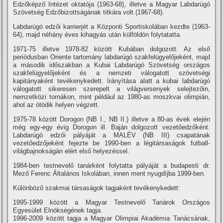
Edzőképző Intézet oktatója (1963-68), illetve a Magyar Labdarúgó
Szövetség Edzőbizottságának titkára volt (1967-68).
Labdarúgó edzői karrierjét a Központi Sportiskolában kezdte (1963-
64), majd néhány éves kihagyás után külföldön folytatatta.
1971-75 illetve 1978-82 között Kubában dolgozott. Az első
periódusban Oriente tartomány labdarúgó szakfelügyelőjeként, majd
a második időszakban a Kubai Labdarúgó Szövetség országos
szakfelügyelőjeként és a nemzeti válogatott szövetségi
kapitányaként tevékenykedett. Irányí­tása alatt a kubai labdarúgó
válogatott sikeresen szerepelt a világversenyek selejtezőin,
nemzetközi tornákon, mint például az 1980-as moszkvai olimpián,
ahol az ötödik helyen végzett.
1975-78 között Dorogon (NB I., NB II.) illetve a 80-as évek elején
még egy-egy évig Dorogon ill. Baján dolgozott vezetőedzőként.
Labdarúgó edzői pályáját a MALÉV (NB III) csapatának
vezetőedzőjeként fejezte be 1990-ben a légitársaságok futball-
világbajnokságán elért első helyezéssel.
1984-ben testnevelő tanárként folytatta pályáját a budapesti dr.
Mező Ferenc Általános Iskolában, innen ment nyugdí­jba 1999-ben.
Különböző szakmai társaságok tagjaként tevékenykedett:
1995-1999 között a Magyar Testnevelő Tanárok Országos
Egyesület Elnökségének tagja.
1996-2009 között tagja a Magyar Olimpiai Akadémia Tanácsának,