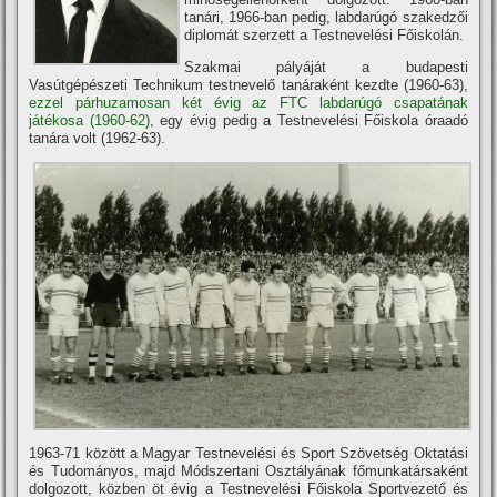
tanári, 1966-ban pedig, labdarúgó szakedzői
diplomát szerzett a Testnevelési Főiskolán.
Szakmai pályáját a budapesti
Vasútgépészeti Technikum testnevelő tanáraként kezdte (1960-63),
ezzel párhuzamosan két évig az FTC labdarúgó csapatának
játékosa (1960-62)
, egy évig pedig a Testnevelési Főiskola óraadó
tanára volt (1962-63).
1963-71 között a Magyar Testnevelési és Sport Szövetség Oktatási
és Tudományos, majd Módszertani Osztályának főmunkatársaként
dolgozott, közben öt évig a Testnevelési Főiskola Sportvezető és