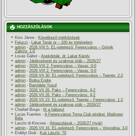
HOZZÁSZÓLÁSOK
Kiss János
-
Következő mérkőzések
Felucci
-
Lakat Tanár úr – 100 év történelem
admin
-
2026.VIII.5. EL-selejtező: Ferencváros – Górnik
Zabrze: 1-0
Lovas Gábor
-
Anekdoták: dr. Lakat Károly
admin
-
Játékoskeret és szakmai stáb – 2026/27
admin
-
2026.VIII.2. Ferencváros – Vasas: 0-0
admin
-
2026.VIII.2. Ferencváros – Vasas: 0-0
admin
-
2026.VII.30. EL-selejtező: Ferencváros – Twente: 2-2
admin
-
Botka Endre
admin
-
Bamidele Yusuf
admin
-
2026.VII.26. Paks – Ferencváros: 4-2
admin
-
2026.VII.26. Paks – Ferencváros: 4-2
admin
-
2026.VII.23. EL-selejtező: Twente – Ferencváros: 1-2
admin
-
Játékoskeret és szakmai stáb – 2026/27
Charbel Bouja
-
Itt a háboru!
Lucas Fuentes
-
A Ferencvárosi Torna Club elnökei: Mailinger
Béla
Laszlo dr.Kincses
-
Átigazolások – 2026/27 (nyár)
admin
-
2026.VII.16. EL-selejtező: Ferencváros – Vojvodina: 3-0
Erdélyi Dodi
-
Kuti László: 70