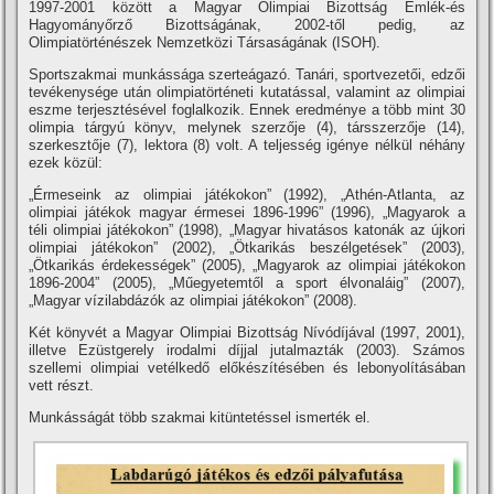
1997-2001 között a Magyar Olimpiai Bizottság Emlék-és
Hagyományőrző Bizottságának, 2002-től pedig, az
Olimpiatörténészek Nemzetközi Társaságának (ISOH).
Sportszakmai munkássága szerteágazó. Tanári, sportvezetői, edzői
tevékenysége után olimpiatörténeti kutatással, valamint az olimpiai
eszme terjesztésével foglalkozik. Ennek eredménye a több mint 30
olimpia tárgyú könyv, melynek szerzője (4), társszerzője (14),
szerkesztője (7), lektora (8) volt. A teljesség igénye nélkül néhány
ezek közül:
„Érmeseink az olimpiai játékokon” (1992), „Athén-Atlanta, az
olimpiai játékok magyar érmesei 1896-1996” (1996), „Magyarok a
téli olimpiai játékokon” (1998), „Magyar hivatásos katonák az újkori
olimpiai játékokon” (2002), „Ötkarikás beszélgetések” (2003),
„Ötkarikás érdekességek” (2005), „Magyarok az olimpiai játékokon
1896-2004” (2005), „Műegyetemtől a sport élvonaláig” (2007),
„Magyar ví­zilabdázók az olimpiai játékokon” (2008).
Két könyvét a Magyar Olimpiai Bizottság Ní­vódí­jával (1997, 2001),
illetve Ezüstgerely irodalmi dí­jjal jutalmazták (2003). Számos
szellemi olimpiai vetélkedő előkészí­tésében és lebonyolí­tásában
vett részt.
Munkásságát több szakmai kitüntetéssel ismerték el.