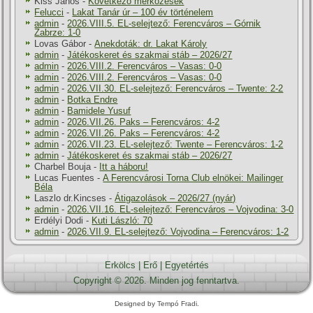
Kiss János
-
Következő mérkőzések
Felucci
-
Lakat Tanár úr – 100 év történelem
admin
-
2026.VIII.5. EL-selejtező: Ferencváros – Górnik
Zabrze: 1-0
Lovas Gábor
-
Anekdoták: dr. Lakat Károly
admin
-
Játékoskeret és szakmai stáb – 2026/27
admin
-
2026.VIII.2. Ferencváros – Vasas: 0-0
admin
-
2026.VIII.2. Ferencváros – Vasas: 0-0
admin
-
2026.VII.30. EL-selejtező: Ferencváros – Twente: 2-2
admin
-
Botka Endre
admin
-
Bamidele Yusuf
admin
-
2026.VII.26. Paks – Ferencváros: 4-2
admin
-
2026.VII.26. Paks – Ferencváros: 4-2
admin
-
2026.VII.23. EL-selejtező: Twente – Ferencváros: 1-2
admin
-
Játékoskeret és szakmai stáb – 2026/27
Charbel Bouja
-
Itt a háboru!
Lucas Fuentes
-
A Ferencvárosi Torna Club elnökei: Mailinger
Béla
Laszlo dr.Kincses
-
Átigazolások – 2026/27 (nyár)
admin
-
2026.VII.16. EL-selejtező: Ferencváros – Vojvodina: 3-0
Erdélyi Dodi
-
Kuti László: 70
admin
-
2026.VII.9. EL-selejtező: Vojvodina – Ferencváros: 1-2
Erkölcs
|
Erő
|
Egyetértés
Copyright © 2026. Minden jog fenntartva.
Designed by Tempó Fradi.