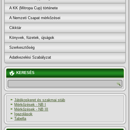
A KK (Mitropa Cup) története
A Nemzeti Csapat mérkőzései
Cikktár
Könyvek, füzetek, újságok
Szerkesztőség
Adatkezelési Szabályzat
KERESÉS
Játékoskeret és szakmai stáb
Mérkőzések - NB I
Mérkőzések - NB III
Igazolások
Tabella