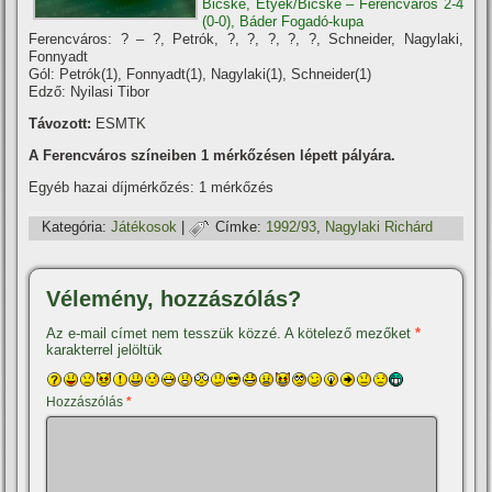
Bicske, Etyek/Bicske – Ferencváros 2-4
(0-0), Báder Fogadó-kupa
Ferencváros: ? – ?, Petrók, ?, ?, ?, ?, ?, Schneider, Nagylaki,
Fonnyadt
Gól: Petrók(1), Fonnyadt(1), Nagylaki(1), Schneider(1)
Edző: Nyilasi Tibor
Távozott:
ESMTK
A Ferencváros szí­neiben 1 mérkőzésen lépett pályára.
Egyéb hazai díjmérkőzés: 1 mérkőzés
Kategória:
Játékosok
|
Címke:
1992/93
,
Nagylaki Richárd
Vélemény, hozzászólás?
Az e-mail címet nem tesszük közzé.
A kötelező mezőket
*
karakterrel jelöltük
Hozzászólás
*