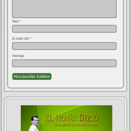
Név
*
E-mail cím
*
Honlap