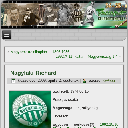
«
Magyarok az olimpián 1. 1896-1936
1992.X.11. Katar – Magyarország 1-4
»
Nagylaki Richárd
Közzétéve:
2009. április 2. csütörtök
|
Szerző:
K@rcsi
Született:
1974.06.15.
Posztja:
csatár
Magassága:
cm,
súlya:
kg
Érkezett:
Egyetlen mérkőzés(?):
1992.10.10.,