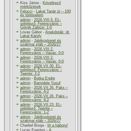
Kiss János
-
Következő
mérkőzések
Felucci
-
Lakat Tanár úr – 100
év történelem
admin
-
2026.VIII.5. EL-
selejtező: Ferencváros –
Górnik Zabrze: 1-0
Lovas Gábor
-
Anekdoták: dr.
Lakat Károly
admin
-
Játékoskeret és
szakmai stáb – 2026/27
admin
-
2026.VIII.2.
Ferencváros – Vasas: 0-0
admin
-
2026.VIII.2.
Ferencváros – Vasas: 0-0
admin
-
2026.VII.30. EL-
selejtező: Ferencváros –
Twente: 2-2
admin
-
Botka Endre
admin
-
Bamidele Yusuf
admin
-
2026.VII.26. Paks –
Ferencváros: 4-2
admin
-
2026.VII.26. Paks –
Ferencváros: 4-2
admin
-
2026.VII.23. EL-
selejtező: Twente –
Ferencváros: 1-2
admin
-
Játékoskeret és
szakmai stáb – 2026/27
Charbel Bouja
-
Itt a háboru!
Lucas Fuentes
-
A