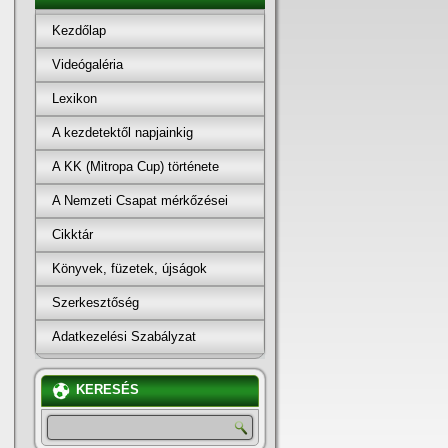
Kezdőlap
Videógaléria
Lexikon
A kezdetektől napjainkig
A KK (Mitropa Cup) története
A Nemzeti Csapat mérkőzései
Cikktár
Könyvek, füzetek, újságok
Szerkesztőség
Adatkezelési Szabályzat
KERESÉS