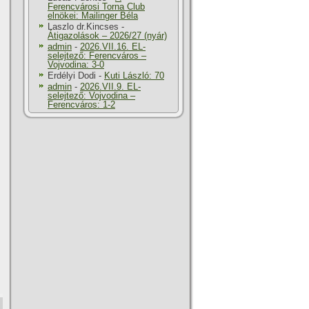
Ferencvárosi Torna Club
elnökei: Mailinger Béla
Laszlo dr.Kincses
-
Átigazolások – 2026/27 (nyár)
admin
-
2026.VII.16. EL-
selejtező: Ferencváros –
Vojvodina: 3-0
Erdélyi Dodi
-
Kuti László: 70
admin
-
2026.VII.9. EL-
selejtező: Vojvodina –
Ferencváros: 1-2