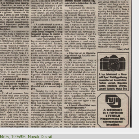
94/95
,
1995/96
,
Novák Dezső