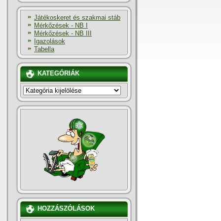
Játékoskeret és szakmai stáb
Mérkőzések - NB I
Mérkőzések - NB III
Igazolások
Tabella
KATEGÓRIÁK
KATEGÓRIÁK
HOZZÁSZÓLÁSOK