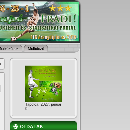
Mérkőzések
Múltidéző
»
Tapolca, 2027. január
9.
OLDALAK