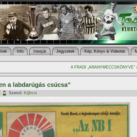
í­rek
Info
Interjúk
Jegyzetek
Kép, Könyv & Videotár
A FRADI „ARANYMECCSKÖNYVE”
en a labdarúgás csúcsa”
|
Szerző:
K@rcsi