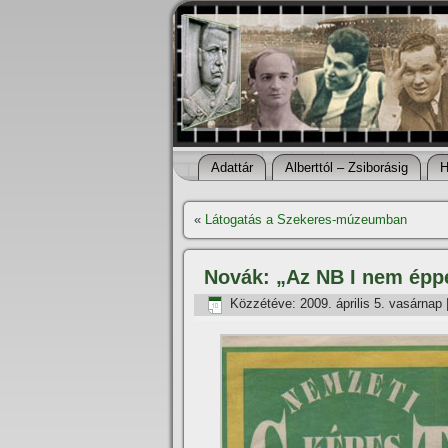
Adattár
Alberttól – Zsiborásig
H
«
Látogatás a Szekeres-múzeumban
Novák: „Az NB I nem épp
Közzétéve:
2009. április 5. vasárnap