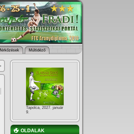
Mérkőzések
Múltidéző
»
Tapolca, 2027. január
9.
OLDALAK