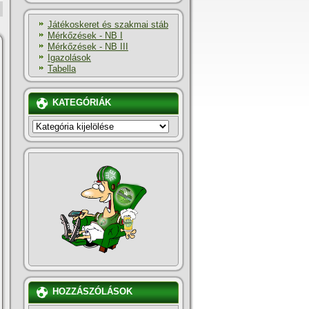
Játékoskeret és szakmai stáb
Mérkőzések - NB I
Mérkőzések - NB III
Igazolások
Tabella
KATEGÓRIÁK
KATEGÓRIÁK
HOZZÁSZÓLÁSOK