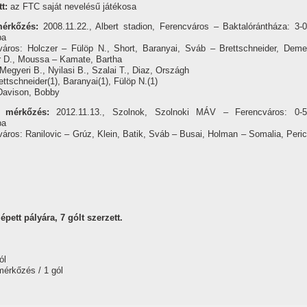
t:
az FTC saját nevelésű játékosa
érkőzés:
2008.11.22., Albert stadion, Ferencváros – Baktalórántháza: 3-0
pa
város: Holczer – Fülöp N., Short, Baranyai, Sváb – Brettschneider, Deme
r D., Moussa – Kamate, Bartha
Megyeri B., Nyilasi B., Szalai T., Diaz, Országh
ettschneider(1), Baranyai(1), Fülöp N.(1)
Davison, Bobby
 mérkőzés:
2012.11.13., Szolnok, Szolnoki MÁV – Ferencváros: 0-5
pa
áros: Ranilovic – Grúz, Klein, Batik, Sváb – Busai, Holman – Somalia, Peric
pett pályára, 7 gólt szerzett.
ól
mérkőzés / 1 gól