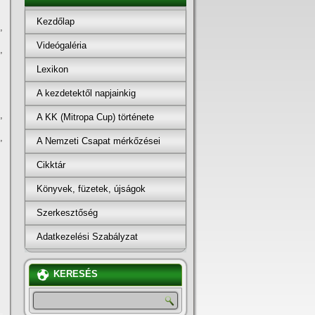
Kezdőlap
,
Videógaléria
,
Lexikon
A kezdetektől napjainkig
,
A KK (Mitropa Cup) története
,
A Nemzeti Csapat mérkőzései
Cikktár
Könyvek, füzetek, újságok
Szerkesztőség
Adatkezelési Szabályzat
KERESÉS