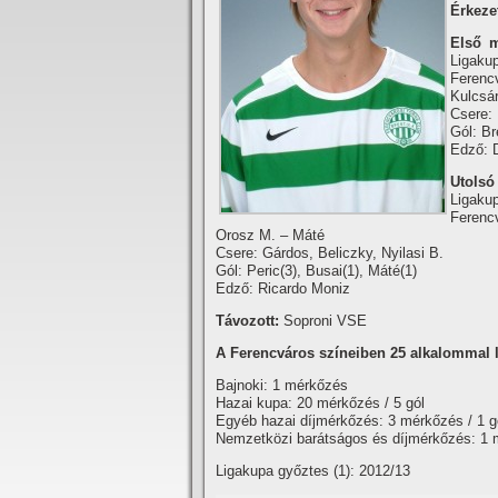
Érkezet
Első m
Ligaku
Ferenc
Kulcsá
Csere: 
Gól: Br
Edző: 
Utolsó
Ligaku
Ferencv
Orosz M. – Máté
Csere: Gárdos, Beliczky, Nyilasi B.
Gól: Peric(3), Busai(1), Máté(1)
Edző: Ricardo Moniz
Távozott:
Soproni VSE
A Ferencváros szí­neiben 25 alkalommal lé
Bajnoki: 1 mérkőzés
Hazai kupa: 20 mérkőzés / 5 gól
Egyéb hazai dí­jmérkőzés: 3 mérkőzés / 1 g
Nemzetközi barátságos és dí­jmérkőzés: 1 
Ligakupa győztes (1): 2012/13