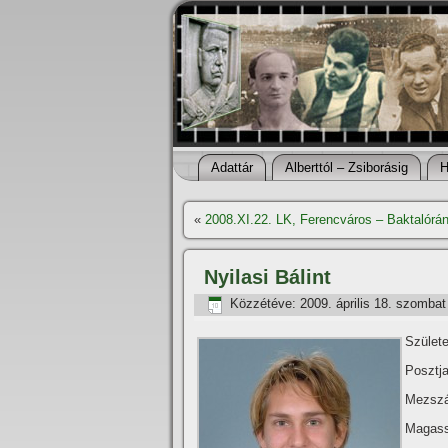
Adattár
Alberttól – Zsiborásig
H
«
2008.XI.22. LK, Ferencváros – Baktalórán
Nyilasi Bálint
Közzétéve:
2009. április 18. szombat
Születe
Posztja
Mezszá
Magass