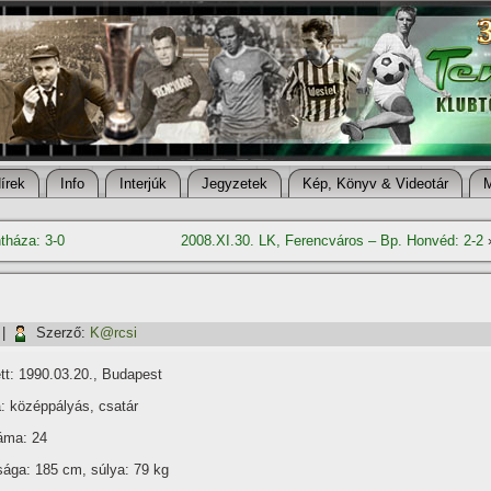
í­rek
Info
Interjúk
Jegyzetek
Kép, Könyv & Videotár
tháza: 3-0
2008.XI.30. LK, Ferencváros – Bp. Honvéd: 2-2
|
Szerző:
K@rcsi
tt: 1990.03.20., Budapest
: középpályás, csatár
ma: 24
ága: 185 cm, súlya: 79 kg