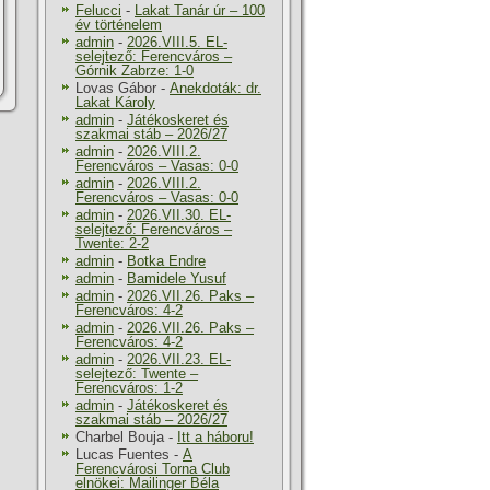
Felucci
-
Lakat Tanár úr – 100
év történelem
admin
-
2026.VIII.5. EL-
selejtező: Ferencváros –
Górnik Zabrze: 1-0
Lovas Gábor
-
Anekdoták: dr.
Lakat Károly
admin
-
Játékoskeret és
szakmai stáb – 2026/27
admin
-
2026.VIII.2.
Ferencváros – Vasas: 0-0
admin
-
2026.VIII.2.
Ferencváros – Vasas: 0-0
admin
-
2026.VII.30. EL-
selejtező: Ferencváros –
Twente: 2-2
admin
-
Botka Endre
admin
-
Bamidele Yusuf
admin
-
2026.VII.26. Paks –
Ferencváros: 4-2
admin
-
2026.VII.26. Paks –
Ferencváros: 4-2
admin
-
2026.VII.23. EL-
selejtező: Twente –
Ferencváros: 1-2
admin
-
Játékoskeret és
szakmai stáb – 2026/27
Charbel Bouja
-
Itt a háboru!
Lucas Fuentes
-
A
Ferencvárosi Torna Club
elnökei: Mailinger Béla