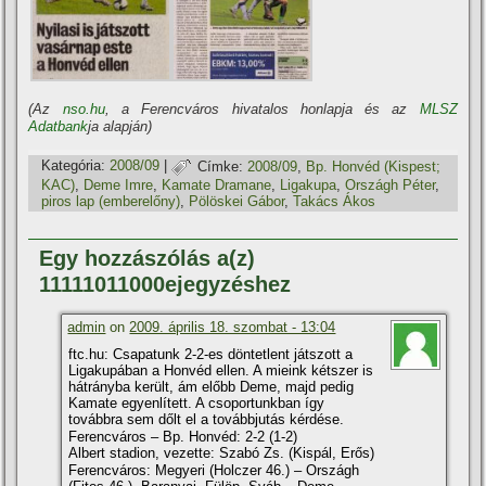
(Az
nso.hu
, a Ferencváros hivatalos honlapja és az
MLSZ
Adatbank
ja alapján)
Kategória:
2008/09
|
Címke:
2008/09
,
Bp. Honvéd (Kispest;
KAC)
,
Deme Imre
,
Kamate Dramane
,
Ligakupa
,
Országh Péter
,
piros lap (emberelőny)
,
Pölöskei Gábor
,
Takács Ákos
Egy hozzászólás a(z)
11111011000ejegyzéshez
admin
on
2009. április 18. szombat - 13:04
ftc.hu: Csapatunk 2-2-es döntetlent játszott a
Ligakupában a Honvéd ellen. A mieink kétszer is
hátrányba került, ám előbb Deme, majd pedig
Kamate egyenlí­tett. A csoportunkban í­gy
továbbra sem dőlt el a továbbjutás kérdése.
Ferencváros – Bp. Honvéd: 2-2 (1-2)
Albert stadion, vezette: Szabó Zs. (Kispál, Erős)
Ferencváros: Megyeri (Holczer 46.) – Országh