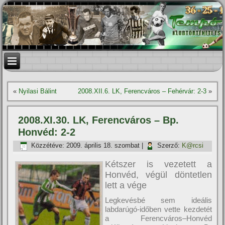
«
Nyilasi Bálint
2008.XII.6. LK, Ferencváros – Fehérvár: 2-3
»
2008.XI.30. LK, Ferencváros – Bp.
Honvéd: 2-2
Közzétéve:
2009. április 18. szombat
|
Szerző:
K@rcsi
Kétszer is vezetett a
Honvéd, végül döntetlen
lett a vége
Legkevésbé sem ideális
labdarúgó-időben vette kezdetét
a Ferencváros–Honvéd