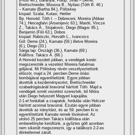
(Fitos 46.), Baranyai, Fülöp, Sváb – Deme,
Brettschneider, Moussa B., Nyilasi (Tóth B. 46.)
– Kamate (Bartha 84.), Pölöskey
kispad: Szalai, Kutasi, Heitler
Bp. Honvéd: Tóth I. – Debreceni, Moreira (Abbas
74.), Hercegfalvi (Arsenijevic 63.), Maróti, Vincze
Z., Takács Á., Stojakovic, Diego (Magoc 85.),
Benjamin (Filó 63.), Dobos
kispad: Rabóczki, Horváth L., Ivancsics
Gól: Deme (24.), Kamate (59.) illetve Moreira
(6.), Diego (33.)
Sárga lap: Országh (36.), Kamate (69.)
Kiállí­tva: Takács Á. (66.)
A Honvéd kezdett jobban, a vendégek korán
megszerezték a vezetést Moreira hatalmas
góljával. Mi Pölöskey révén veszélyeztettünk
először, majd a 24. percben Deme óriási
bombájával egyenlí­tettünk. Egyre jobban
átvettük a kezdeményezést, Brettschneider
szabadrúgásánál bravúrral hárí­tott Tóth. Majd a
vendégek ismét vezetést szereztek, bő félóra
után Diego helyezett Megyeri kapujába.
2-1-el fordultak a csapatok, fordulás után Holczer
hárí­tott azonnal bravúrral. Ezután egyre jobban
átvettük az irányí­tást, és az 59. percben ki is
egyenlí­tettünk Kamate remek lövésével. Az
utolsó 25 percben Takács kiállí­tása után
emberelőnybe kerültünk, a győztes gólt azonban
nem sikerült megszerezni, í­gy a találkozó 2-2-es
döntetlennel zárult.