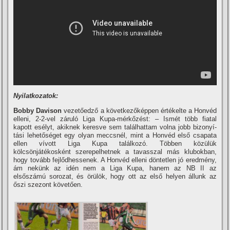
Nyilatkozatok:
Bobby Davison
vezetőedző a következőképpen értékelte a Honvéd
elleni, 2-2-vel záruló Liga Kupa-mérkőzést: – Ismét több fiatal
kapott esélyt, akiknek keresve sem találhattam volna jobb bizonyí­
tási lehetőséget egy olyan meccsnél, mint a Honvéd első csapata
ellen ví­vott Liga Kupa találkozó. Többen közülük
kölcsönjátékosként szerepelhetnek a tavasszal más klubokban,
hogy tovább fejlődhessenek. A Honvéd elleni döntetlen jó eredmény,
ám nekünk az idén nem a Liga Kupa, hanem az NB II az
elsőszámú sorozat, és örülök, hogy ott az első helyen állunk az
őszi szezont követően.