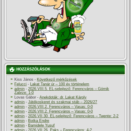
HOZZÁSZÓLÁSOK
Kiss János
-
Következő mérkőzések
Felucci
-
Lakat Tanár úr – 100 év történelem
admin
-
2026.VIII.5. EL-selejtező: Ferencváros – Górnik
Zabrze: 1-0
Lovas Gábor
-
Anekdoták: dr. Lakat Károly
admin
-
Játékoskeret és szakmai stáb – 2026/27
admin
-
2026.VIII.2. Ferencváros – Vasas: 0-0
admin
-
2026.VIII.2. Ferencváros – Vasas: 0-0
admin
-
2026.VII.30. EL-selejtező: Ferencváros – Twente: 2-2
admin
-
Botka Endre
admin
-
Bamidele Yusuf
admin
-
2026.VII.26. Paks – Ferencváros: 4-2