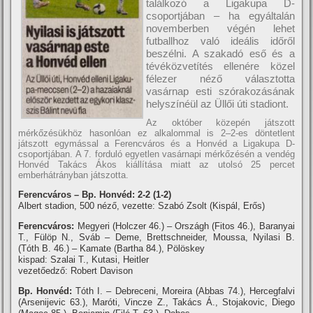
találkozó a Ligakupa D-
csoportjában – ha egyáltalán
novemberben végén lehet
futballhoz való ideális időről
beszélni. A szakadó eső és a
tévéközvetí­tés ellenére közel
félezer néző választotta
vasárnap esti szórakozásának
helyszí­néül az Üllői úti stadiont.
Az október közepén játszott
mérkőzésükhöz hasonlóan ez alkalommal is 2–2-es döntetlent
játszott egymással a Ferencváros és a Honvéd a Ligakupa D-
csoportjában. A 7. forduló egyetlen vasárnapi mérkőzésén a vendég
Honvéd Takács Ákos kiállí­tása miatt az utolsó 25 percet
emberhátrányban játszotta.
Ferencváros – Bp. Honvéd: 2-2 (1-2)
Albert stadion, 500 néző, vezette: Szabó Zsolt (Kispál, Erős)
Ferencváros:
Megyeri (Holczer 46.) – Országh (Fitos 46.), Baranyai
T., Fülöp N., Sváb – Deme, Brettschneider, Moussa, Nyilasi B.
(Tóth B. 46.) – Kamate (Bartha 84.), Pölöskey
kispad: Szalai T., Kutasi, Heitler
vezetőedző: Robert Davison
Bp. Honvéd:
Tóth I. – Debreceni, Moreira (Abbas 74.), Hercegfalvi
(Arsenijevic 63.), Maróti, Vincze Z., Takács Á., Stojakovic, Diego