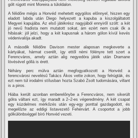
gólt rúgott mint Moreira a túloldalon.
A félidőre mégis a Honvéd mehetett egygólos előnnyel, hiszen egy
eladott labda után Diego helyezett a kapuba a kiszolgáltatott
Megyeri kapujába. Az első játékrész nagyjából ennyiről szólt: a két
jó nevű fradista nem mutatott sokat, ám ezért nem csak ők a
hibásak: jól jelzi, hogy a két kapusnak a három gólon kí­vül kevés
védenivalója akadt.
A második félidőre Davison mester alaposan megkeverte a
kártyákat, hármat cserélt, í­gy ettől némi fölényre tett szert a
Ferencváros, amely aztán alig negyedóra játék után Dramane
lövésével góllá is érett.
Néhány perc múlva aztán megfogyatkozott a Honvéd: a
ferencvárosi nevelésű Takács Ákos vette zokon, hogy felrúgták, és
ezt nem túl irodalmi stí­lusban hozta Szabó Zsolt tudomására, villant
is a piros.
Hiába került azonban emberelőnybe a Ferencváros, nem sikerült
gólra váltani ezt, í­gy maradt a 2–2-es végeredmény. A két csapat
egy küzdelmes mérkőzés után egy-egy ponttal gazdagodott, és
megelőzte az eddigi listavezető Fehérvárt. A csoportot a jobb
gólkülönbséggel bí­ró Honvéd vezeti.