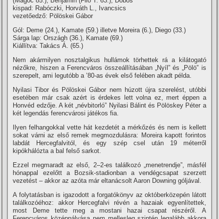
(Magoc 85.), Benjamin (Filó T. 63.), Dobos
kispad: Rabóczki, Horváth L., Ivancsics
vezetőedző: Pölöskei Gábor
Gól: Deme (24.), Kamate (59.) illetve Moreira (6.), Diego (33.)
Sárga lap: Országh (36.), Kamate (69.)
Kiállí­tva: Takács Á. (65.)
Nem akármilyen nosztalgikus hullámok törhettek rá a kilátogató
nézőkre, hiszen a Ferencváros összeállí­tásában „Nyí­l” és „Pölö” is
szerepelt, ami legutóbb a ’80-as évek első felében akadt példa.
Nyilasi Tibor és Pölöskei Gábor nem húzott újra szerelést, utóbbi
esetében már csak azért is érdekes lett volna ez, mert éppen a
Honvéd edzője. A két „névbitorló” Nyilasi Bálint és Pölöskey Péter a
két legendás ferencvárosi játékos fia.
Ilyen felhangokkal vette hát kezdetét a mérkőzés és nem is kellett
sokat várni az első remek megmozdulásra: Moreira kapott forintos
labdát Hercegfalvitól, és egy szép csel után 19 méterről
kipókhálózta a bal felső sarkot.
Ezzel megmaradt az első, 2–2-es találkozó „menetrendje”, másfél
hónappal ezelőtt a Bozsik-stadionban a vendégcsapat szerzett
vezetést – akkor az azóta már eltanácsolt Aaron Downing góljával.
A folytatásban is igazodott a forgatókönyv az októberközepén látott
találkozóéhoz: akkor Hercegfalvi révén a hazaiak egyenlí­tettek,
most Deme tette meg a mostani hazai csapat részéről. A
Ferencváros középpályása nem mellesleg szintén legalább akkora