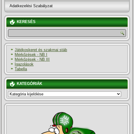
Adatkezelési Szabályzat
KERESÉS
Játékoskeret és szakmai stáb
Mérkőzések - NB I
Mérkőzések - NB III
Igazolások
Tabella
KATEGÓRIÁK
KATEGÓRIÁK