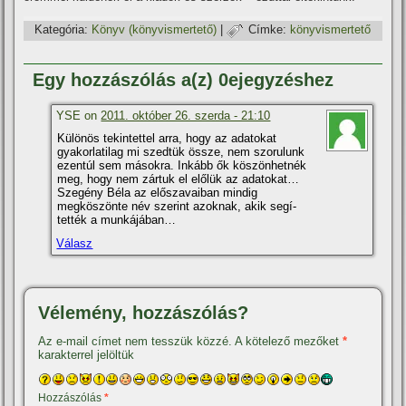
Kategória:
Könyv (könyvismertető)
|
Címke:
könyvismertető
Egy hozzászólás a(z) 0ejegyzéshez
YSE on
2011. október 26. szerda - 21:10
Különös tekintettel arra, hogy az adatokat
gyakorlatilag mi szedtük össze, nem szorulunk
ezentúl sem másokra. Inkább ők köszönhetnék
meg, hogy nem zártuk el előlük az adatokat…
Szegény Béla az előszavaiban mindig
megköszönte név szerint azoknak, akik segí­
tették a munkájában…
Válasz
Vélemény, hozzászólás?
Az e-mail címet nem tesszük közzé.
A kötelező mezőket
*
karakterrel jelöltük
Hozzászólás
*