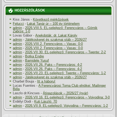
HOZZÁSZÓLÁSOK
Kiss János
-
Következő mérkőzések
Felucci
-
Lakat Tanár úr – 100 év történelem
admin
-
2026.VIII.5. EL-selejtező: Ferencváros – Górnik
Zabrze: 1-0
Lovas Gábor
-
Anekdoták: dr. Lakat Károly
admin
-
Játékoskeret és szakmai stáb – 2026/27
admin
-
2026.VIII.2. Ferencváros – Vasas: 0-0
admin
-
2026.VIII.2. Ferencváros – Vasas: 0-0
admin
-
2026.VII.30. EL-selejtező: Ferencváros – Twente: 2-2
admin
-
Botka Endre
admin
-
Bamidele Yusuf
admin
-
2026.VII.26. Paks – Ferencváros: 4-2
admin
-
2026.VII.26. Paks – Ferencváros: 4-2
admin
-
2026.VII.23. EL-selejtező: Twente – Ferencváros: 1-2
admin
-
Játékoskeret és szakmai stáb – 2026/27
Charbel Bouja
-
Itt a háboru!
Lucas Fuentes
-
A Ferencvárosi Torna Club elnökei: Mailinger
Béla
Laszlo dr.Kincses
-
Átigazolások – 2026/27 (nyár)
admin
-
2026.VII.16. EL-selejtező: Ferencváros – Vojvodina: 3-0
Erdélyi Dodi
-
Kuti László: 70
admin
-
2026.VII.9. EL-selejtező: Vojvodina – Ferencváros: 1-2