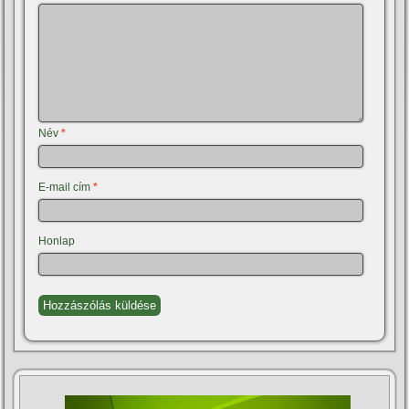
Név
*
E-mail cím
*
Honlap