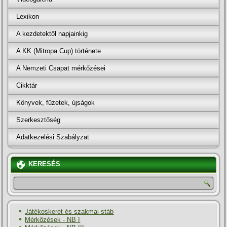
Lexikon
A kezdetektől napjainkig
A KK (Mitropa Cup) története
A Nemzeti Csapat mérkőzései
Cikktár
Könyvek, füzetek, újságok
Szerkesztőség
Adatkezelési Szabályzat
KERESÉS
Játékoskeret és szakmai stáb
Mérkőzések - NB I