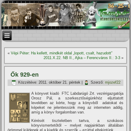
«
Vépi Péter: Ha kellett, mindkét oldal „lopott, csalt, hazudott”
2011.X.22. NB II., Ajka – Ferencváros II.: 3-3
»
Ők 929-en
Közzétéve:
2011. október 21. péntek
|
Szerző:
mjozef22
A könyvet kiadó FTC Labdarúgó Zrt. vezérigazgatója
Orosz Pál, a szerkesztőségünkhöz eljuttatott
levelében az kérte, hogy a könyvből adatokat és
képeket ne jelentessünk meg az interneten addig,
amí­g a könyv forgalomban van.
Kérését tiszteletben tartva, a szokásos
könyvismertetőtől – melyet napjainkban általában
örömmel küldenek el a kiadók és szerzők – ezúttal eltekintünk.