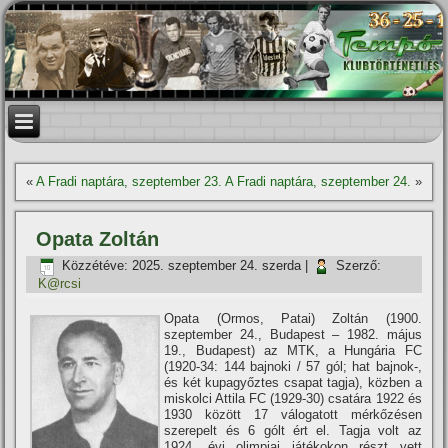
«
A Fradi naptára, szeptember 23.
A Fradi naptára, szeptember 24.
»
Opata Zoltán
Közzétéve:
2025. szeptember 24. szerda
|
Szerző:
K@rcsi
Opata (Ormos, Patai) Zoltán (1900.
szeptember 24., Budapest – 1982. május
19., Budapest) az MTK, a Hungária FC
(1920-34: 144 bajnoki / 57 gól; hat bajnok-,
és két kupagyőztes csapat tagja), közben a
miskolci Attila FC (1929-30) csatára 1922 és
1930 között 17 válogatott mérkőzésen
szerepelt és 6 gólt ért el. Tagja volt az
1924. évi olimpiai játékokon részt vett