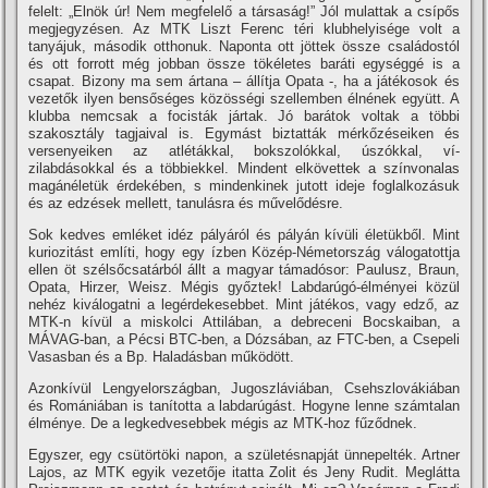
felelt: „Elnök úr! Nem megfelelő a társaság!” Jól mulattak a csí­pős
megjegyzésen. Az MTK Liszt Ferenc téri klubhelyisége volt a
tanyájuk, második otthonuk. Naponta ott jöttek össze családostól
és ott forrott még jobban össze tökéletes baráti egységgé is a
csapat. Bizony ma sem ártana – állí­tja Opata -, ha a játékosok és
vezetők ilyen bensőséges közösségi szellemben élnének együtt. A
klubba nemcsak a focisták jártak. Jó barátok voltak a többi
szakosztály tagjaival is. Egymást biztatták mérkőzéseiken és
versenyeiken az atlétákkal, bokszolókkal, úszókkal, ví­
zilabdásokkal és a többiekkel. Mindent elkövettek a szí­nvonalas
magánéletük érdekében, s mindenkinek jutott ideje foglalkozásuk
és az edzések mellett, tanulásra és művelődésre.
Sok kedves emléket idéz pályáról és pályán kí­vüli életükből. Mint
kuriozitást emlí­ti, hogy egy í­zben Közép-Németország válogatottja
ellen öt szélsőcsatárból állt a magyar támadósor: Paulusz, Braun,
Opata, Hirzer, Weisz. Mégis győztek! Labdarúgó-élményei közül
nehéz kiválogatni a legérdekesebbet. Mint játékos, vagy edző, az
MTK-n kí­vül a miskolci Attilában, a debreceni Bocskaiban, a
MÁVAG-ban, a Pécsi BTC-ben, a Dózsában, az FTC-ben, a Csepeli
Vasasban és a Bp. Haladásban működött.
Azonkí­vül Lengyelországban, Jugoszláviában, Csehszlovákiában
és Romániában is taní­totta a labdarúgást. Hogyne lenne számtalan
élménye. De a legkedvesebbek mégis az MTK-hoz fűződnek.
Egyszer, egy csütörtöki napon, a születésnapját ünnepelték. Artner
Lajos, az MTK egyik vezetője itatta Zolit és Jeny Rudit. Meglátta