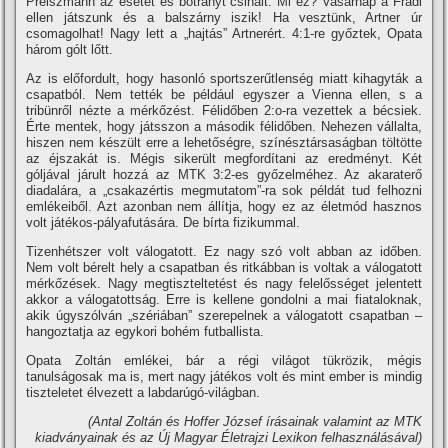
Preiszmann az esetet és botrányt csinált. Mi ez? Vasárnap a Fradi
ellen játszunk és a balszárny iszik! Ha vesztünk, Artner úr
csomagolhat! Nagy lett a „hajtás” Artnerért. 4:1-re győztek, Opata
három gólt lőtt.
Az is előfordult, hogy hasonló sportszerűtlenség miatt kihagyták a
csapatból. Nem tették be például egyszer a Vienna ellen, s a
tribünről nézte a mérkőzést. Félidőben 2:o-ra vezettek a bécsiek.
Érte mentek, hogy játsszon a második félidőben. Nehezen vállalta,
hiszen nem készült erre a lehetőségre, szí­nésztársaságban töltötte
az éjszakát is. Mégis sikerült megfordí­tani az eredményt. Két
góljával járult hozzá az MTK 3:2-es győzelméhez. Az akaraterő
diadalára, a „csakazértis megmutatom”-ra sok példát tud felhozni
emlékeiből. Azt azonban nem állí­tja, hogy ez az életmód hasznos
volt játékos-pályafutására. De bí­rta fizikummal.
Tizenhétszer volt válogatott. Ez nagy szó volt abban az időben.
Nem volt bérelt hely a csapatban és ritkábban is voltak a válogatott
mérkőzések. Nagy megtiszteltetést és nagy felelősséget jelentett
akkor a válogatottság. Erre is kellene gondolni a mai fiataloknak,
akik úgyszólván „szériában” szerepelnek a válogatott csapatban –
hangoztatja az egykori bohém futballista.
Opata Zoltán emlékei, bár a régi világot tükrözik, mégis
tanulságosak ma is, mert nagy játékos volt és mint ember is mindig
tiszteletet élvezett a labdarúgó-világban.
(Antal Zoltán és Hoffer József í­rásainak valamint az MTK
kiadványainak és az Új Magyar Életrajzi Lexikon felhasználásával)