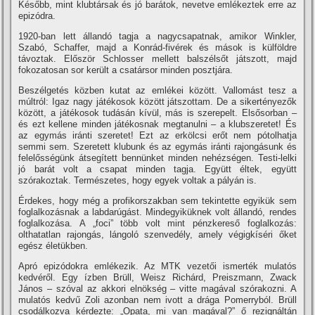
Később, mint klubtársak és jó barátok, nevetve emlékeztek erre az
epizódra.
1920-ban lett állandó tagja a nagycsapatnak, amikor Winkler,
Szabó, Schaffer, majd a Konrád-fivérek és mások is külföldre
távoztak. Először Schlosser mellett balszélsőt játszott, majd
fokozatosan sor került a csatársor minden posztjára.
Beszélgetés közben kutat az emlékei között. Vallomást tesz a
múltról: Igaz nagy játékosok között játszottam. De a sikertényezők
között, a játékosok tudásán kí­vül, más is szerepelt. Elsősorban –
és ezt kellene minden játékosnak megtanulni – a klubszeretet! És
az egymás iránti szeretet! Ezt az erkölcsi erőt nem pótolhatja
semmi sem. Szeretett klubunk és az egymás iránti rajongásunk és
felelősségünk átsegí­tett bennünket minden nehézségen. Testi-lelki
jó barát volt a csapat minden tagja. Együtt éltek, együtt
szórakoztak. Természetes, hogy egyek voltak a pályán is.
Érdekes, hogy még a profikorszakban sem tekintette egyikük sem
foglalkozásnak a labdarúgást. Mindegyiküknek volt állandó, rendes
foglalkozása. A „foci” több volt mint pénzkereső foglalkozás:
olthatatlan rajongás, lángoló szenvedély, amely végigkí­séri őket
egész életükben.
Apró epizódokra emlékezik. Az MTK vezetői ismerték mulatós
kedvéről. Egy í­zben Brüll, Weisz Richárd, Preiszmann, Zwack
János – szóval az akkori elnökség – vitte magával szórakozni. A
mulatós kedvű Zoli azonban nem ivott a drága Pomerryból. Brüll
csodálkozva kérdezte: „Opata, mi van magával?” ő rezignáltán