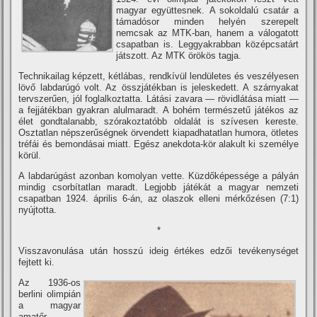
magyar együttesnek. A sokoldalú csatár a
támadósor minden helyén szerepelt
nemcsak az MTK-ban, hanem a válogatott
csapatban is. Leggyakrabban középcsatárt
játszott. Az MTK örökös tagja.
Technikailag képzett, kétlábas, rendkí­vül lendületes és veszélyesen
lövő labdarúgó volt. Az összjátékban is jeleskedett. A szárnyakat
tervszerűen, jól foglalkoztatta. Látási zavara — rövidlátása miatt —
a fejjátékban gyakran alulmaradt. A bohém természetű játékos az
élet gondtalanabb, szórakoztatóbb oldalát is szí­vesen kereste.
Osztatlan népszerűségnek örvendett kiapadhatatlan humora, ötletes
tréfái és bemondásai miatt. Egész anekdota-kör alakult ki személye
körül.
A labdarúgást azonban komolyan vette. Küzdőképessége a pályán
mindig csorbí­tatlan maradt. Legjobb játékát a magyar nemzeti
csapatban 1924. április 6-án, az olaszok elleni mérkőzésen (7:1)
nyújtotta.
*
Visszavonulása után hosszú ideig értékes edzői tevékenységet
fejtett ki.
Az 1936-os
berlini olimpián
a magyar
amatőr