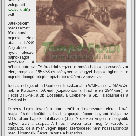
válogatott
szakvezető
je
volt.
Játékosként
megszerzett
féltucatnyi
bajnoki cí­me
után a HASK
Zagreb-bel
nyert először
bajnokságot
edzőként. A
háború után az ITA Arad-dal végzett a román bajnoki pontvadászat
élén, majd az 1957/58-as idényben a lengyel bajnokságban is a
bajnoki dobogó tetején fejezte be a Górnik Zabrze-val.
Idehaza dolgozott a Debreceni Bocskainál, a WMFC-nél, a MÁVAG-
nál, a Kolozsvári AC-nál (kupadöntős a Fradi ellen 1944-ben), a
Pécsi BTC-nél, a Bp. Dózsánál, a Csepelnél, a Bp. Haladásnál és a
Fradinál is.
Dimény Lajos távozása után került a Ferencváros élére, 1947.
május 15-én debütált a Fradi kispadján éppen egykori klubja, az
MTK elleni bajnoki találkozón (3:3). A szezon végén a negyedik
helyen zárt a csapat. A hí­res mexikói túrán még Ő vezette a
csapatot, de a nyár végén lejáró szerződését nem hosszabbí­totta
meg. Urbancsik Gábor váltotta a kispadon.