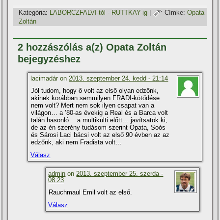
Kategória:
LABORCZFALVI-tól - RUTTKAY-ig
|
Címke:
Opata
Zoltán
2 hozzászólás a(z) Opata Zoltán
bejegyzéshez
lacimadár on
2013. szeptember 24. kedd - 21:14
Jól tudom, hogy ő volt az első olyan edzőnk,
akinek korábban semmilyen FRADI-kötődése
nem volt? Mert nem sok ilyen csapat van a
világon… a ’80-as évekig a Real és a Barca volt
talán hasonló… a multikulti előtt… javí­tsatok ki,
de az én szerény tudásom szerint Opata, Soós
és Sárosi Laci bácsi volt az első 90 évben az az
edzőnk, aki nem Fradista volt…
Válasz
admin
on
2013. szeptember 25. szerda -
08:23
Rauchmaul Emil volt az első.
Válasz