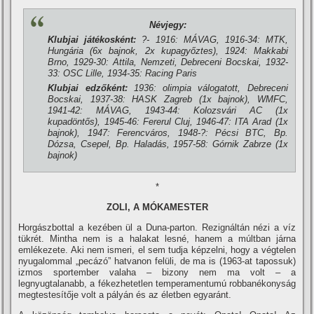
Névjegy:
Klubjai játékosként:
?- 1916: MÁVAG, 1916-34: MTK,
Hungária (6x bajnok, 2x kupagyőztes), 1924: Makkabi
Brno, 1929-30: Attila, Nemzeti, Debreceni Bocskai, 1932-
33: OSC Lille, 1934-35: Racing Paris
Klubjai edzőként:
1936: olimpia válogatott, Debreceni
Bocskai, 1937-38: HASK Zagreb (1x bajnok), WMFC,
1941-42: MÁVAG, 1943-44: Kolozsvári AC (1x
kupadöntős), 1945-46: Fererul Cluj, 1946-47: ITA Arad (1x
bajnok), 1947: Ferencváros, 1948-?: Pécsi BTC, Bp.
Dózsa, Csepel, Bp. Haladás, 1957-58: Górnik Zabrze (1x
bajnok)
*
ZOLI, A MÓKAMESTER
Horgászbottal a kezében ül a Duna-parton. Rezignáltán nézi a ví­z
tükrét. Mintha nem is a halakat lesné, hanem a múltban járna
emlékezete. Aki nem ismeri, el sem tudja képzelni, hogy a végtelen
nyugalommal „pecázó” hatvanon felüli, de ma is (1963-at tapossuk)
izmos sportember valaha – bizony nem ma volt – a
legnyugtalanabb, a fékezhetetlen temperamentumú robbanékonyság
megtestesí­tője volt a pályán és az életben egyaránt.