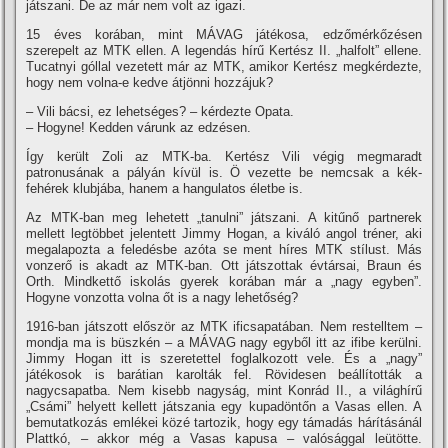
játszani. De az már nem volt az igazi.
15 éves korában, mint MÁVAG játékosa, edzőmérkőzésen
szerepelt az MTK ellen. A legendás hí­rű Kertész II. „halfolt” ellene.
Tucatnyi góllal vezetett már az MTK, amikor Kertész megkérdezte,
hogy nem volna-e kedve átjönni hozzájuk?
– Vili bácsi, ez lehetséges? – kérdezte Opata.
– Hogyne! Kedden várunk az edzésen.
Így került Zoli az MTK-ba. Kertész Vili végig megmaradt
patronusának a pályán kí­vül is. Ö vezette be nemcsak a kék-
fehérek klubjába, hanem a hangulatos életbe is.
Az MTK-ban meg lehetett „tanulni” játszani. A kitűnő partnerek
mellett legtöbbet jelentett Jimmy Hogan, a kiváló angol tréner, aki
megalapozta a feledésbe azóta se ment hí­res MTK stí­lust. Más
vonzerő is akadt az MTK-ban. Ott játszottak évtársai, Braun és
Orth. Mindkettő iskolás gyerek korában már a „nagy egyben”.
Hogyne vonzotta volna őt is a nagy lehetőség?
1916-ban játszott először az MTK ificsapatában. Nem restelltem –
mondja ma is büszkén – a MÁVAG nagy egyből itt az ifibe kerülni.
Jimmy Hogan itt is szeretettel foglalkozott vele. És a „nagy”
játékosok is barátian karolták fel. Rövidesen beállí­tották a
nagycsapatba. Nem kisebb nagyság, mint Konrád II., a világhí­rű
„Csámi” helyett kellett játszania egy kupadöntőn a Vasas ellen. A
bemutatkozás emlékei közé tartozik, hogy egy támadás hárí­tásánál
Plattkó, – akkor még a Vasas kapusa – valósággal leütötte.