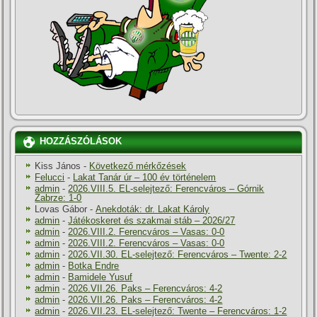
HOZZÁSZÓLÁSOK
Kiss János
-
Következő mérkőzések
Felucci
-
Lakat Tanár úr – 100 év történelem
admin
-
2026.VIII.5. EL-selejtező: Ferencváros – Górnik
Zabrze: 1-0
Lovas Gábor
-
Anekdoták: dr. Lakat Károly
admin
-
Játékoskeret és szakmai stáb – 2026/27
admin
-
2026.VIII.2. Ferencváros – Vasas: 0-0
admin
-
2026.VIII.2. Ferencváros – Vasas: 0-0
admin
-
2026.VII.30. EL-selejtező: Ferencváros – Twente: 2-2
admin
-
Botka Endre
admin
-
Bamidele Yusuf
admin
-
2026.VII.26. Paks – Ferencváros: 4-2
admin
-
2026.VII.26. Paks – Ferencváros: 4-2
admin
-
2026.VII.23. EL-selejtező: Twente – Ferencváros: 1-2