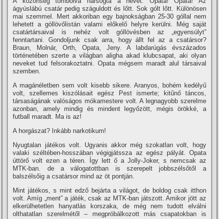
A közönség tombolva harsogta a nevét: Opata! Opata! Az
ágyúslábú csatár pedig száguldott és lőtt. Sok gólt lőtt. Különösen
mai szemmel. Mert akkoriban egy bajnokságban 25-30 góllal nem
lehetett a góllövőlistán valami előkelő helyre kerülni. Még saját
csatártársaival is nehéz volt góllövésben az „egyensúlyt”
fenntartani. Gondoljunk csak arra, hogy állt fel az a csatársor?
Braun, Molnár, Orth, Opata, Jeny. A labdarúgás évszázados
történetében szerte a világban aligha akad klubcsapat, aki olyan
neveket tud felsorakoztatni. Opata mégsem maradt alul társaival
szemben.
A magánéletben sem volt kisebb sikere. Aranyos, bohém kedélyű
volt, szellemes kiszólásait egész Pest ismerte; kitűnő táncos,
társaságának valóságos mókamestere volt. A legnagyobb szerelme
azonban, amely mindig és mindent legyőzött, mégis örökké, a
futball maradt. Ma is az!
A horgászat? Inkább narkotikum!
Nyugtalan játékos volt. Ugyanis akkor még szokatlan volt, hogy
valaki széltében-hosszában végigjátssza az egész pályát. Opata
úttörő volt ezen a téren. Így lett ő a Jolly-Joker, s nemcsak az
MTK-ban. de a válogatottban is szerepelt jobbszélsőtől a
balszélsőig a csatársor mind az öt pontján.
Mint játékos, s mint edző bejárta a világot, de boldog csak itthon
volt. Amí­g „ment” a játék, csak az MTK-ban játszott. Amikor jött az
elkerülhetetlen hanyatlás korszaka, de még nem tudott elválni
olthatatlan szerelmétől – megpróbálkozott más csapatokban is