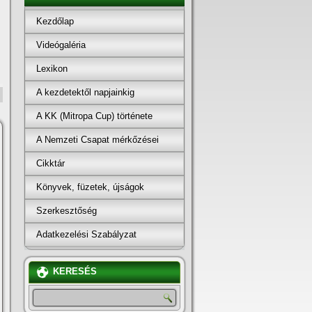
Kezdőlap
Videógaléria
Lexikon
A kezdetektől napjainkig
A KK (Mitropa Cup) története
A Nemzeti Csapat mérkőzései
Cikktár
Könyvek, füzetek, újságok
Szerkesztőség
Adatkezelési Szabályzat
KERESÉS