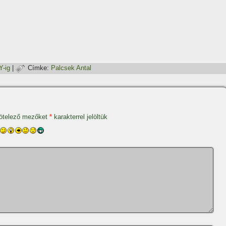
-ig
|
Címke:
Palcsek Antal
ötelező mezőket
*
karakterrel jelöltük