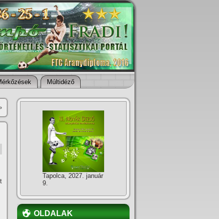
Mérkőzések
Múltidéző
»
Tapolca, 2027. január
t
9.
OLDALAK