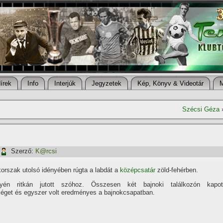
í­rek
Info
Interjúk
Jegyzetek
Kép, Könyv & Videotár
Szécsi Géza
Szerző:
K@rcsi
orszak utolsó idényében rúgta a labdát a
középcsatár
zöld-fehérben.
lyén ritkán jutott szóhoz. Összesen két bajnoki találkozón kapot
séget és egyszer volt eredményes a bajnokcsapatban.