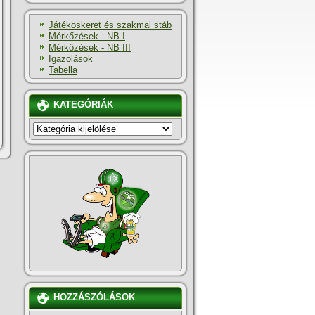
Játékoskeret és szakmai stáb
Mérkőzések - NB I
Mérkőzések - NB III
Igazolások
Tabella
KATEGÓRIÁK
KATEGÓRIÁK
HOZZÁSZÓLÁSOK