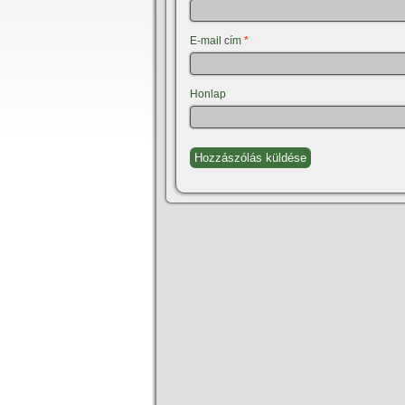
E-mail cím
*
Honlap