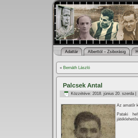
Adattár
Alberttól – Zsiborásig
H
«
Bernáth László
Palcsek Antal
Közzétéve:
2018. június 20. szerda
|
Az amatőr k
Pataki he
játéklehető