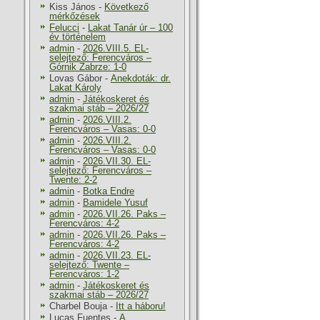
Kiss János
-
Következő
mérkőzések
Felucci
-
Lakat Tanár úr – 100
év történelem
admin
-
2026.VIII.5. EL-
selejtező: Ferencváros –
Górnik Zabrze: 1-0
Lovas Gábor
-
Anekdoták: dr.
Lakat Károly
admin
-
Játékoskeret és
szakmai stáb – 2026/27
admin
-
2026.VIII.2.
Ferencváros – Vasas: 0-0
admin
-
2026.VIII.2.
Ferencváros – Vasas: 0-0
admin
-
2026.VII.30. EL-
selejtező: Ferencváros –
Twente: 2-2
admin
-
Botka Endre
admin
-
Bamidele Yusuf
admin
-
2026.VII.26. Paks –
Ferencváros: 4-2
admin
-
2026.VII.26. Paks –
Ferencváros: 4-2
admin
-
2026.VII.23. EL-
selejtező: Twente –
Ferencváros: 1-2
admin
-
Játékoskeret és
szakmai stáb – 2026/27
Charbel Bouja
-
Itt a háboru!
Lucas Fuentes
-
A