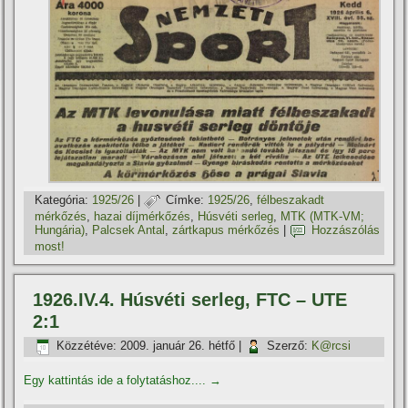
Kategória:
1925/26
|
Címke:
1925/26
,
félbeszakadt
mérkőzés
,
hazai dí­jmérkőzés
,
Húsvéti serleg
,
MTK (MTK-VM;
Hungária)
,
Palcsek Antal
,
zártkapus mérkőzés
|
Hozzászólás
most!
1926.IV.4. Húsvéti serleg, FTC – UTE
2:1
Közzétéve:
2009. január 26. hétfő
|
Szerző:
K@rcsi
Egy kattintás ide a folytatáshoz....
→