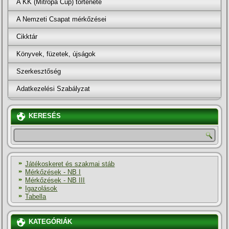
A KK (Mitropa Cup) története
A Nemzeti Csapat mérkőzései
Cikktár
Könyvek, füzetek, újságok
Szerkesztőség
Adatkezelési Szabályzat
KERESÉS
Játékoskeret és szakmai stáb
Mérkőzések - NB I
Mérkőzések - NB III
Igazolások
Tabella
KATEGÓRIÁK