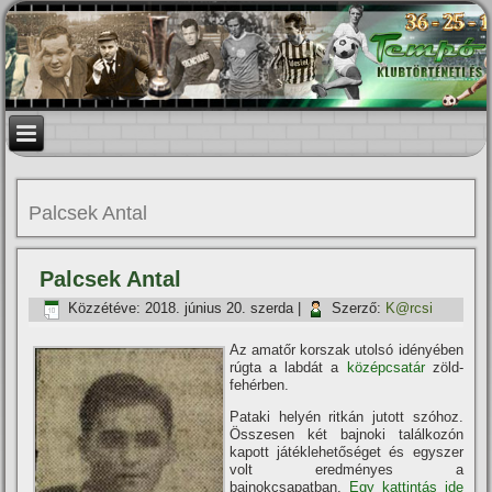
Palcsek Antal
Palcsek Antal
Közzétéve:
2018. június 20. szerda
|
Szerző:
K@rcsi
Az amatőr korszak utolsó idényében
rúgta a labdát a
középcsatár
zöld-
fehérben.
Pataki helyén ritkán jutott szóhoz.
Összesen két bajnoki találkozón
kapott játéklehetőséget és egyszer
volt eredményes a
bajnokcsapatban.
Egy kattintás ide