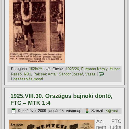
Kategória:
1925/26
|
Címke:
1925/26
,
Furmann Károly
,
Huber
Rezső
,
NB1
,
Palcsek Antal
,
Sándor József
,
Vasas
|
Hozzászólás most!
1925.VIII.30. Országos bajnoki döntő,
FTC – MTK 1:4
Közzétéve:
2009. január 25. vasárnap
|
Szerző:
K@rcsi
Az FTC
nem tudta