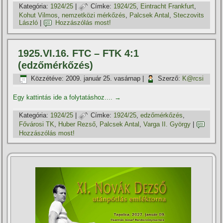
Kategória:
1924/25
|
Címke:
1924/25
,
Eintracht Frankfurt
,
Kohut Vilmos
,
nemzetközi mérkőzés
,
Palcsek Antal
,
Steczovits
László
|
Hozzászólás most!
1925.VI.16. FTC – FTK 4:1
(edzőmérkőzés)
Közzétéve:
2009. január 25. vasárnap
|
Szerző:
K@rcsi
Egy kattintás ide a folytatáshoz....
→
Kategória:
1924/25
|
Címke:
1924/25
,
edzőmérkőzés
,
Fővárosi TK
,
Huber Rezső
,
Palcsek Antal
,
Varga II. György
|
Hozzászólás most!