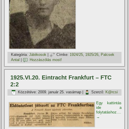
Kategória:
Játékosok
|
Címke:
1924/25
,
1925/26
,
Palcsek
Antal
|
Hozzászólás most!
1925.VI.20. Eintracht Frankfurt – FTC
2:2
Közzétéve:
2009. január 25. vasárnap
|
Szerző:
K@rcsi
Egy kattintás
ide a
folytatáshoz....
→