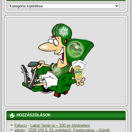
KATEGÓRIÁK
HOZZÁSZÓLÁSOK
Felucci
-
Lakat Tanár úr – 100 év történelem
admin
-
2026.VIII.5. EL-selejtező: Ferencváros – Górnik