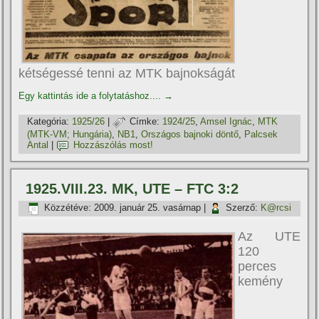
kétségessé tenni az MTK bajnokságát
Egy kattintás ide a folytatáshoz....
→
Kategória:
1925/26
|
Címke:
1924/25
,
Amsel Ignác
,
MTK
(MTK-VM; Hungária)
,
NB1
,
Országos bajnoki döntő
,
Palcsek
Antal
|
Hozzászólás most!
1925.VIII.23. MK, UTE – FTC 3:2
Közzétéve:
2009. január 25. vasárnap
|
Szerző:
K@rcsi
Az UTE
120
perces
kemény