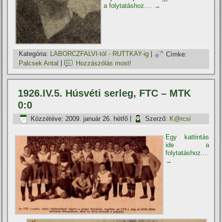
a folytatáshoz....
→
Kategória:
LABORCZFALVI-tól - RUTTKAY-ig
|
Címke:
Palcsek Antal
|
Hozzászólás most!
1926.IV.5. Húsvéti serleg, FTC – MTK
0:0
Közzétéve:
2009. január 26. hétfő
|
Szerző:
K@rcsi
Egy kattintás
ide a
folytatáshoz....
→