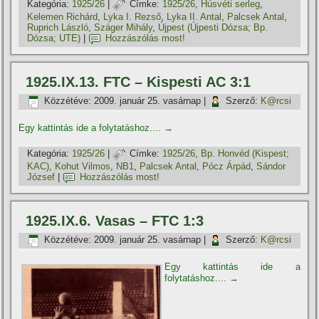
Kategória:
1925/26
|
Címke:
1925/26
,
Húsvéti serleg
,
Kelemen Richárd
,
Lyka I. Rezső
,
Lyka II. Antal
,
Palcsek Antal
,
Ruprich László
,
Száger Mihály
,
Újpest (Újpesti Dózsa; Bp.
Dózsa; UTE)
|
Hozzászólás most!
1925.IX.13. FTC – Kispesti AC 3:1
Közzétéve:
2009. január 25. vasárnap
|
Szerző:
K@rcsi
Egy kattintás ide a folytatáshoz....
→
Kategória:
1925/26
|
Címke:
1925/26
,
Bp. Honvéd (Kispest;
KAC)
,
Kohut Vilmos
,
NB1
,
Palcsek Antal
,
Pócz Árpád
,
Sándor
József
|
Hozzászólás most!
1925.IX.6. Vasas – FTC 1:3
Közzétéve:
2009. január 25. vasárnap
|
Szerző:
K@rcsi
Egy kattintás ide a
folytatáshoz....
→