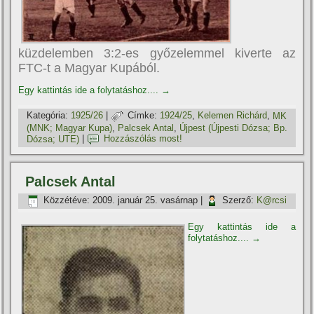
küzdelemben 3:2-es győzelemmel kiverte az
FTC-t a Magyar Kupából.
Egy kattintás ide a folytatáshoz....
→
Kategória:
1925/26
|
Címke:
1924/25
,
Kelemen Richárd
,
MK
(MNK; Magyar Kupa)
,
Palcsek Antal
,
Újpest (Újpesti Dózsa; Bp.
Dózsa; UTE)
|
Hozzászólás most!
Palcsek Antal
Közzétéve:
2009. január 25. vasárnap
|
Szerző:
K@rcsi
Egy kattintás ide a
folytatáshoz....
→