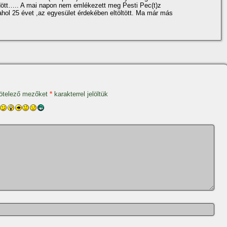
ött….. A mai napon nem emlékezett meg Pesti Pec(t)z
hol 25 évet ,az egyesület érdekében eltöltött. Ma már más
ötelező mezőket
*
karakterrel jelöltük