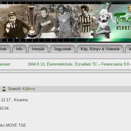
í­rek
Info
Interjúk
Jegyzetek
Kép, Könyv & Videotár
rosért
1944.II.13. Éremmérkőzés, Erzsébeti TC – Ferencváros 0:8
|
Szerző:
K@rcsi
12.17., Kisanna
10.04.
olci MOVE TSE