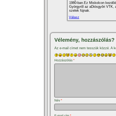
1980-ban.Ez Miskolcon kezdőd
Györgyről az aDiósgyőri VTK, a
szelek fújnak.
Válasz
Vélemény, hozzászólás?
Az e-mail címet nem tesszük közzé.
A k
Hozzászólás
*
Név
*
E-mail cím
*