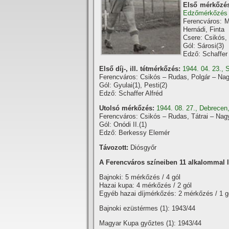
Első mérkőzés
Edzőmérkőzés
Ferencváros: Me
Hernádi, Finta
Csere: Csikós, 
Gól: Sárosi(3)
Edző: Schaffer 
Első díj-, ill. tétmérkőzés:
1944. 04. 23., 
Ferencváros: Csikós – Rudas, Polgár – Nagy I
Gól: Gyulai(1), Pesti(2)
Edző: Schaffer Alfréd
Utolsó mérkőzés:
1944. 08. 27., Debrecen
Ferencváros: Csikós – Rudas, Tátrai – Nagy 
Gól: Onódi II.(1)
Edző: Berkessy Elemér
Távozott:
Diósgyőr
A Ferencváros szí­neiben 11 alkalommal lé
Bajnoki: 5 mérkőzés / 4 gól
Hazai kupa: 4 mérkőzés / 2 gól
Egyéb hazai dí­jmérkőzés: 2 mérkőzés / 1 g
Bajnoki ezüstérmes (1): 1943/44
Magyar Kupa győztes (1): 1943/44