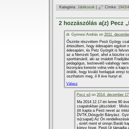
Kategória:
Játékosok
|
Címke:
1943/
2 hozzászólás a(z) Pecz 
dr. Gyimesi András on
2011. decembe
Őszinte részvétem Pesti György csal
értesültem, hogy édesapám egykori mi
édesapám, és Petz Györgöt is felvon
az a Nemzeti Sport, ahol a büszke csap
sporttársáról, aki az imádott Fradijá
pedagógus, testnevelő valahogy nem tu
bizonyára kereste volna vele a kapcso
örülök, hogy kiváló honlapjuk ennyi 
oszthatom meg, ő 8 éve hunyt el.
Válasz
Pecz ső
on
2014. december 17.
Ma 2014.12.17-én lenne 90 éve
csapatokban játszódott : Misk
(itt kapta a Pesti nevet az int
DVTK,Diósgyőri Bányász. Gyim
is(csapat).Az Ön rendelkezésér
, ezért ment el onnan.Baráti k
könyv hí­vei. Pesti Úr támadta