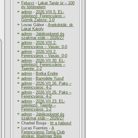
Felucci
-
Lakat Tanár úr – 100
év történelem
admin
-
2026.VIII.5. EL-
selejtező: Ferencváros –
Górnik Zabrze: 1-0
Lovas Gábor
-
Anekdoták: dr.
Lakat Károly
admin
-
Játékoskeret és
szakmai stáb – 2026/27
admin
-
2026.VIII.2.
Ferencváros – Vasas: 0-0
admin
-
2026.VIII.2.
Ferencváros – Vasas: 0-0
admin
-
2026.VII.30. EL-
selejtező: Ferencváros –
Twente: 2-2
admin
-
Botka Endre
admin
-
Bamidele Yusuf
admin
-
2026.VII.26. Paks –
Ferencváros: 4-2
admin
-
2026.VII.26. Paks –
Ferencváros: 4-2
admin
-
2026.VII.23. EL-
selejtező: Twente –
Ferencváros: 1-2
admin
-
Játékoskeret és
szakmai stáb – 2026/27
Charbel Bouja
-
Itt a háboru!
Lucas Fuentes
-
A
Ferencvárosi Torna Club
elnökei: Mailinger Béla