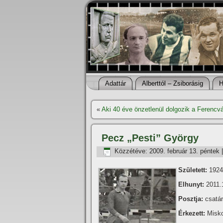
Adattár
Alberttól – Zsiborásig
H
«
Aki 40 éve önzetlenül dolgozik a Ferencvá
Pecz „Pesti” György
Közzétéve:
2009. február 13. péntek
Született:
1924.
Elhunyt:
2011.
Posztja:
csatár
Érkezett:
Misk