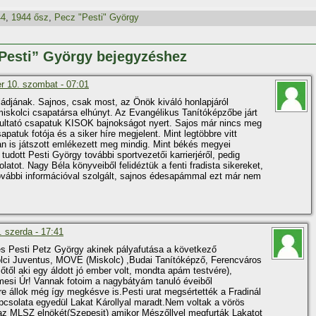
44
,
1944 ősz
,
Pecz "Pesti" György
„Pesti” György bejegyzéshez
r 10. szombat - 07:01
ádjának. Sajnos, csak most, az Önök kiváló honlapjáról
skolci csapatársa elhúnyt. Az Evangélikus Taní­tóképzőbe járt
ultató csapatuk KISOK bajnokságot nyert. Sajos már nincs meg
atuk fotója és a siker hí­re megjelent. Mint legtöbbre vitt
ban is játszott emlékezett meg mindig. Mint békés megyei
dott Pesti György további sportvezetői karrierjéről, pedig
latot. Nagy Béla könyveiből felidéztük a fenti fradista sikereket,
további információval szolgált, sajnos édesapámmal ezt már nem
 szerda - 17:41
s Pesti Petz György akinek pályafutása a következő
olci Juventus, MOVE (Miskolc) ,Budai Taní­tóképző, Ferencváros
ézőtől aki egy áldott jó ember volt, mondta apám testvére),
esi Úr! Vannak fotoim a nagybátyám tanuló éveiből
e állok még í­gy megkésve is.Pesti urat megsértették a Fradinál
apcsolata egyedül Lakat Károllyal maradt.Nem voltak a vörös
 az MLSZ elnökét(Szepesit) amikor Mészőllyel megfurták Lakatot