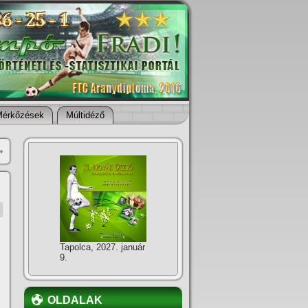
Mérkőzések
Múltidéző
»
Tapolca, 2027. január
9.
OLDALAK