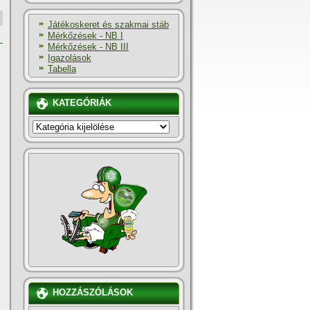
Játékoskeret és szakmai stáb
Mérkőzések - NB I
Mérkőzések - NB III
Igazolások
Tabella
KATEGÓRIÁK
KATEGÓRIÁK
HOZZÁSZÓLÁSOK