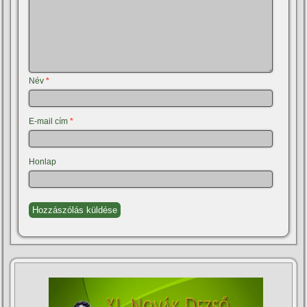
Név
*
E-mail cím
*
Honlap