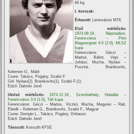
66 kg
I. korszak:
Érkezett:
Leninvárosi MTK
Első mérkőzés:
1974.08.19., Népstadion,
Ferencváros – Pirin
Blagoevgrad 4:0 (2:0), MLSZ
kupa
Ferencváros: Géczi –
Martos, Bálint, Vépi –
Juhász, Mucha, Nyilasi –
Pusztai, Branikovits,
Kelemen G., Máté
Csere: Takács, Pogány, Szabó F.
Gól: Nyilasi(2), Branikovits(1), Szabó F.(1)
Edző: Dalnoki Jenő
Utolsó mérkőzés:
1974.12.18., Szombathely, Haladás –
Ferencváros 3:0 (1:0), Téli kupa
Ferencváros: Géczi – Martos, Viczkó, Mucha, Megyesi – Rab,
Ebedli – Kelemen G., Branikovits, Szabó F., Magyar
Csere: Domján L., Takács, Pogány, Onhausz
Edző: Dalnoki Jenő
Távozott:
Kossuth KFSE