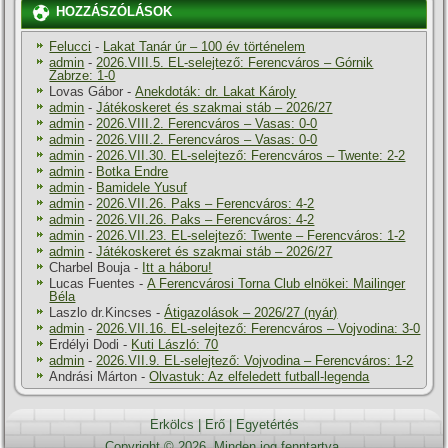
HOZZÁSZÓLÁSOK
Felucci
-
Lakat Tanár úr – 100 év történelem
admin
-
2026.VIII.5. EL-selejtező: Ferencváros – Górnik
Zabrze: 1-0
Lovas Gábor
-
Anekdoták: dr. Lakat Károly
admin
-
Játékoskeret és szakmai stáb – 2026/27
admin
-
2026.VIII.2. Ferencváros – Vasas: 0-0
admin
-
2026.VIII.2. Ferencváros – Vasas: 0-0
admin
-
2026.VII.30. EL-selejtező: Ferencváros – Twente: 2-2
admin
-
Botka Endre
admin
-
Bamidele Yusuf
admin
-
2026.VII.26. Paks – Ferencváros: 4-2
admin
-
2026.VII.26. Paks – Ferencváros: 4-2
admin
-
2026.VII.23. EL-selejtező: Twente – Ferencváros: 1-2
admin
-
Játékoskeret és szakmai stáb – 2026/27
Charbel Bouja
-
Itt a háboru!
Lucas Fuentes
-
A Ferencvárosi Torna Club elnökei: Mailinger
Béla
Laszlo dr.Kincses
-
Átigazolások – 2026/27 (nyár)
admin
-
2026.VII.16. EL-selejtező: Ferencváros – Vojvodina: 3-0
Erdélyi Dodi
-
Kuti László: 70
admin
-
2026.VII.9. EL-selejtező: Vojvodina – Ferencváros: 1-2
Andrási Márton
-
Olvastuk: Az elfeledett futball-legenda
Erkölcs
|
Erő
|
Egyetértés
Copyright © 2026. Minden jog fenntartva.