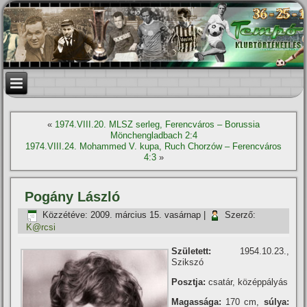
«
1974.VIII.20. MLSZ serleg, Ferencváros – Borussia
Mönchengladbach 2:4
1974.VIII.24. Mohammed V. kupa, Ruch Chorzów – Ferencváros
4:3
»
Pogány László
Közzétéve:
2009. március 15. vasárnap
|
Szerző:
K@rcsi
Született:
1954.10.23.,
Szikszó
Posztja:
csatár, középpályás
Magassága:
170 cm,
súlya: