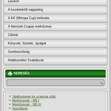
Lexikon
A kezdetektől napjainkig
A KK (Mitropa Cup) története
A Nemzeti Csapat mérkőzései
Cikktár
Könyvek, füzetek, újságok
Szerkesztőség
Adatkezelési Szabályzat
KERESÉS
Játékoskeret és szakmai stáb
Mérkőzések - NB I
Mérkőzések - NB III
Igazolások