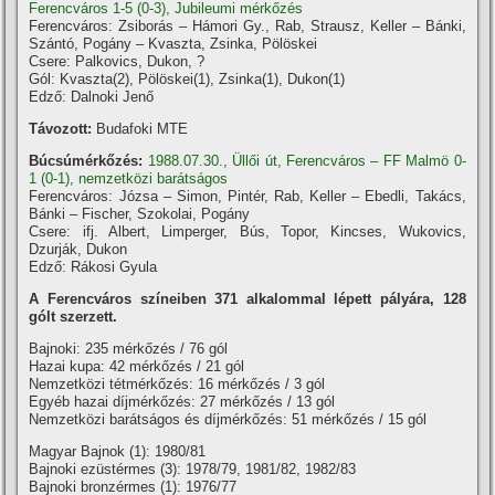
Ferencváros 1-5 (0-3), Jubileumi mérkőzés
Ferencváros: Zsiborás – Hámori Gy., Rab, Strausz, Keller – Bánki,
Szántó, Pogány – Kvaszta, Zsinka, Pölöskei
Csere: Palkovics, Dukon, ?
Gól: Kvaszta(2), Pölöskei(1), Zsinka(1), Dukon(1)
Edző: Dalnoki Jenő
Távozott:
Budafoki MTE
Búcsúmérkőzés:
1988.07.30., Üllői út, Ferencváros – FF Malmö 0-
1 (0-1), nemzetközi barátságos
Ferencváros: Józsa – Simon, Pintér, Rab, Keller – Ebedli, Takács,
Bánki – Fischer, Szokolai, Pogány
Csere: ifj. Albert, Limperger, Bús, Topor, Kincses, Wukovics,
Dzurják, Dukon
Edző: Rákosi Gyula
A Ferencváros szí­neiben 371 alkalommal lépett pályára, 128
gólt szerzett.
Bajnoki: 235 mérkőzés / 76 gól
Hazai kupa: 42 mérkőzés / 21 gól
Nemzetközi tétmérkőzés: 16 mérkőzés / 3 gól
Egyéb hazai dí­jmérkőzés: 27 mérkőzés / 13 gól
Nemzetközi barátságos és dí­jmérkőzés: 51 mérkőzés / 15 gól
Magyar Bajnok (1): 1980/81
Bajnoki ezüstérmes (3): 1978/79, 1981/82, 1982/83
Bajnoki bronzérmes (1): 1976/77