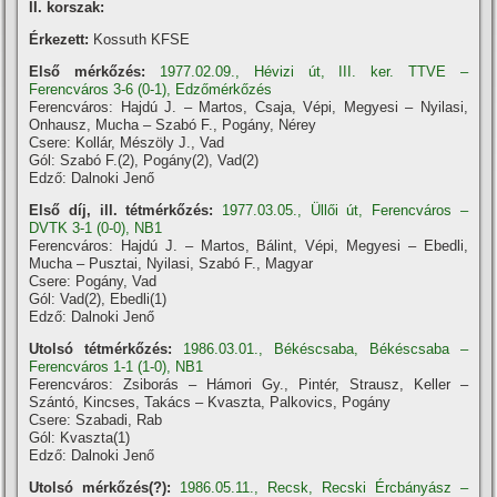
II. korszak:
Érkezett:
Kossuth KFSE
Első mérkőzés:
1977.02.09., Hévizi út, III. ker. TTVE –
Ferencváros 3-6 (0-1), Edzőmérkőzés
Ferencváros: Hajdú J. – Martos, Csaja, Vépi, Megyesi – Nyilasi,
Onhausz, Mucha – Szabó F., Pogány, Nérey
Csere: Kollár, Mészöly J., Vad
Gól: Szabó F.(2), Pogány(2), Vad(2)
Edző: Dalnoki Jenő
Első díj, ill. tétmérkőzés:
1977.03.05., Üllői út, Ferencváros –
DVTK 3-1 (0-0), NB1
Ferencváros: Hajdú J. – Martos, Bálint, Vépi, Megyesi – Ebedli,
Mucha – Pusztai, Nyilasi, Szabó F., Magyar
Csere: Pogány, Vad
Gól: Vad(2), Ebedli(1)
Edző: Dalnoki Jenő
Utolsó tétmérkőzés:
1986.03.01., Békéscsaba, Békéscsaba –
Ferencváros 1-1 (1-0), NB1
Ferencváros: Zsiborás – Hámori Gy., Pintér, Strausz, Keller –
Szántó, Kincses, Takács – Kvaszta, Palkovics, Pogány
Csere: Szabadi, Rab
Gól: Kvaszta(1)
Edző: Dalnoki Jenő
Utolsó mérkőzés(?):
1986.05.11., Recsk, Recski Ércbányász –