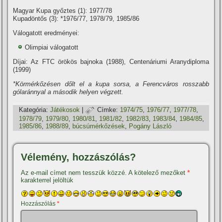
Magyar Kupa győztes (1): 1977/78
Kupadöntős (3): *1976/77, 1978/79, 1985/86
Válogatott eredményei:
Olimpiai válogatott
Dí­jai: Az FTC örökös bajnoka (1988), Centenáriumi Aranydiploma
(1999)
*Körmérkőzésen dőlt el a kupa sorsa, a Ferencváros rosszabb
gólaránnyal a második helyen végzett.
Kategória:
Játékosok
|
Címke:
1974/75
,
1976/77
,
1977/78
,
1978/79
,
1979/80
,
1980/81
,
1981/82
,
1982/83
,
1983/84
,
1984/85
,
1985/86
,
1988/89
,
búcsúmérkőzések
,
Pogány László
Vélemény, hozzászólás?
Az e-mail címet nem tesszük közzé.
A kötelező mezőket
*
karakterrel jelöltük
Hozzászólás
*