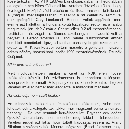
közé tartoztam. Az MTK 1987-es bajnokcsapatában is. Pedig abban
az együttesben Hí­res Gábor elhitte Verebes József edzőnek, hogy
ő a legjobb középhátvéd Európában, és Boda Imre sem kételkedett
a „mágus” megállapí­tásában, miszerint a mi centerünk semmivel
sem gyöngébb Gary Linekernél. Bennem voltak aggályok, mert
eleinte azt hallottam a Hungária körúti törzsközönségtől: ez a falábú
meg minek jött ide? Aztán a Csepel ellen 0-2-ről mesterhármassal
fordí­tottam, és zúgott az ütemes szeibertgyuri… Hasonló volt a
helyzet a Ferencvárosban is, ahol rendre huszonötezer ember
buzdí­tott bennünket. Igaz, a Fradiban csak nyolc gólt szereztem –
előtte az MTK-ban kétszer voltam második a góllistán –, viszont
adtam néhány használható labdát 1990 mesterlövészének, Dzurják
Csöpinek…
Miért nem volt válogatott?
Mert nyolcvanhétben, amikor a keret az NDK elleni lipcsei
találkozóra készült, két edzőmeccset is lemondtam a lányom,
Szonja születése miatt. A kapitányként és klubedzőként is dolgozó
Verebes az első nemet még elfogadta, a másodikat már nem.
Az életmódja nem szólt közbe?
Ha mindazok, akikkel az éjszakában találkoztam, soha nem
lehettek volna válogatottak, akkor már megszűnt volna a nemzeti
tizenegy… De volt bennünk betyárbecsület. Egyszer egy egész
éjszakát átmulattunk – nem mondom meg, kikkel – Debrecenben.
Verebes reggel azt látta, hogy töltött káposztát eszem az Arany
Bikában a svédasztalról. Mondta: négyezer. (Értsd: forintban ennyi