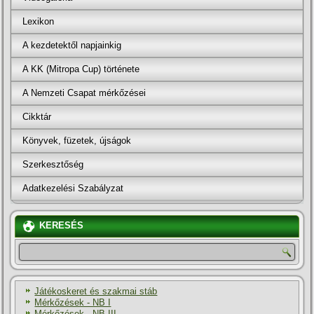
Lexikon
A kezdetektől napjainkig
A KK (Mitropa Cup) története
A Nemzeti Csapat mérkőzései
Cikktár
Könyvek, füzetek, újságok
Szerkesztőség
Adatkezelési Szabályzat
KERESÉS
Játékoskeret és szakmai stáb
Mérkőzések - NB I
Mérkőzések - NB III