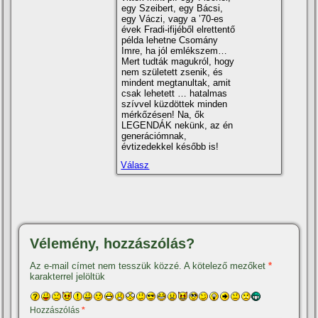
egy Szeibert, egy Bácsi,
egy Váczi, vagy a ’70-es
évek Fradi-ifijéből elrettentő
példa lehetne Csomány
Imre, ha jól emlékszem…
Mert tudták magukról, hogy
nem született zsenik, és
mindent megtanultak, amit
csak lehetett … hatalmas
szí­vvel küzdöttek minden
mérkőzésen! Na, ők
LEGENDÁK nekünk, az én
generációmnak,
évtizedekkel később is!
Válasz
Vélemény, hozzászólás?
Az e-mail címet nem tesszük közzé.
A kötelező mezőket
*
karakterrel jelöltük
Hozzászólás
*