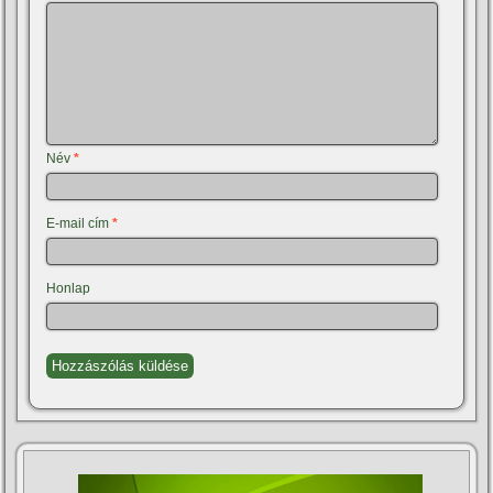
Név
*
E-mail cím
*
Honlap