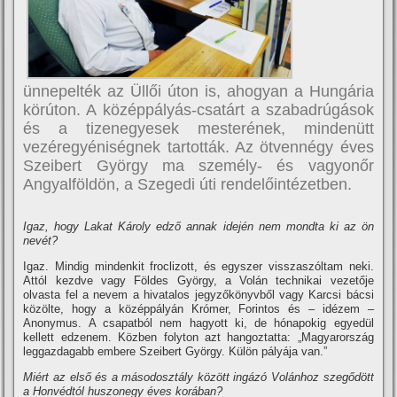
ünnepelték az Üllői úton is, ahogyan a Hungária
körúton. A középpályás-csatárt a szabadrúgások
és a tizenegyesek mesterének, mindenütt
vezéregyéniségnek tartották. Az ötvennégy éves
Szeibert György ma személy- és vagyonőr
Angyalföldön, a Szegedi úti rendelőintézetben.
Igaz, hogy Lakat Károly edző annak idején nem mondta ki az ön
nevét?
Igaz. Mindig mindenkit froclizott, és egyszer visszaszóltam neki.
Attól kezdve vagy Földes György, a Volán technikai vezetője
olvasta fel a nevem a hivatalos jegyzőkönyvből vagy Karcsi bácsi
közölte, hogy a középpályán Krómer, Forintos és – idézem –
Anonymus. A csapatból nem hagyott ki, de hónapokig egyedül
kellett edzenem. Közben folyton azt hangoztatta: „Magyarország
leggazdagabb embere Szeibert György. Külön pályája van.”
Miért az első és a másodosztály között ingázó Volánhoz szegődött
a Honvédtól huszonegy éves korában?