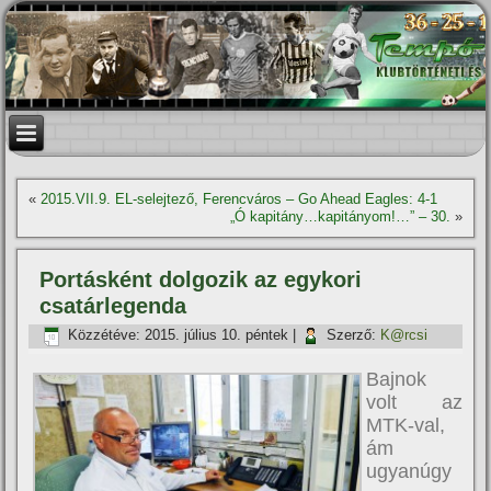
«
2015.VII.9. EL-selejtező, Ferencváros – Go Ahead Eagles: 4-1
„Ó kapitány…kapitányom!…” – 30.
»
Portásként dolgozik az egykori
csatárlegenda
Közzétéve:
2015. július 10. péntek
|
Szerző:
K@rcsi
Bajnok
volt az
MTK-val,
ám
ugyanúgy