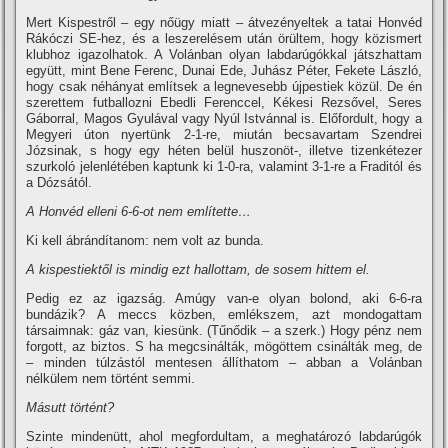
Mert Kispestről – egy nőügy miatt – átvezényeltek a tatai Honvéd
Rákóczi SE-hez, és a leszerelésem után örültem, hogy közismert
klubhoz igazolhatok. A Volánban olyan labdarúgókkal játszhattam
együtt, mint Bene Ferenc, Dunai Ede, Juhász Péter, Fekete László,
hogy csak néhányat emlí­tsek a legnevesebb újpestiek közül. De én
szerettem futballozni Ebedli Ferenccel, Kékesi Rezsővel, Seres
Gáborral, Magos Gyulával vagy Nyúl Istvánnal is. Előfordult, hogy a
Megyeri úton nyertünk 2-1-re, miután becsavartam Szendrei
Józsinak, s hogy egy héten belül huszonöt-, illetve tizenkétezer
szurkoló jelenlétében kaptunk ki 1-0-ra, valamint 3-1-re a Fraditól és
a Dózsától.
A Honvéd elleni 6-6-ot nem emlí­tette…
Ki kell ábrándí­tanom: nem volt az bunda.
A kispestiektől is mindig ezt hallottam, de sosem hittem el.
Pedig ez az igazság. Amúgy van-e olyan bolond, aki 6-6-ra
bundázik? A meccs közben, emlékszem, azt mondogattam
társaimnak: gáz van, kiesünk. (Tűnődik – a szerk.) Hogy pénz nem
forgott, az biztos. S ha megcsinálták, mögöttem csinálták meg, de
– minden túlzástól mentesen állí­thatom – abban a Volánban
nélkülem nem történt semmi.
Másutt történt?
Szinte mindenütt, ahol megfordultam, a meghatározó labdarúgók