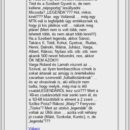
Tiéd és a Szeibert Gyurié is, de nem
kellene „népsportig” lesüllyedni …
Micsoda? „LEGENDA”??? Hol, mikor,
kinél??? Max. egy Volánnál … még egy
MTK-nál is legfeljebb úgy emlékeznek rá,
hogy jó kis játékos volt … nálunk meg
pláne! (Mert nem is volt több, nem
lehetett több, és nem akart több lenni!!!)
Ha a Szeibert legenda, akkor Sárosi,
Takács II, Toldi, Kohut, Gyetvai,. Rudas,
Henni, Dalnoki, Mátrai, Juhász, Varga,
Albert, Rákosi, Nyilasi stb. stb. stb. nem
akarok 500 nevet felsorolni, nos, akkor
ŐK NEM AZOK!!!
Varga Roland és Lamah viszont az …
Szóval, az ilyen bombasztikus cí­mek is
sokat ártanak az amúgy is önértékelési
zavarban szenvedő „futballistáinknak” …
és az olvasónak is, aki először nem
tudta, hogy melyik, még mai is élő
csatárLEGENDÁRÓL lesz szó??? Mert a
’49-es csatársorból már senki sem él, és
a ’63-68 közöttiből is elment a 2 zseni …
Szőke Pista? Rákosi „Matyi”? Fenyvesi
„Tüske”? Mert az utolsó „legendák” ők
voltak az Üllői úton … azóta volt néhány
jó csatár (Máté, Szokolai, Kuntic), n, de
„legenda”???
Válasz