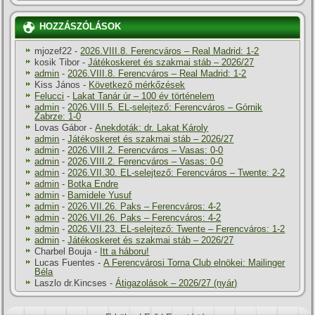
HOZZÁSZÓLÁSOK
mjozef22
-
2026.VIII.8. Ferencváros – Real Madrid: 1-2
kosik Tibor
-
Játékoskeret és szakmai stáb – 2026/27
admin
-
2026.VIII.8. Ferencváros – Real Madrid: 1-2
Kiss János
-
Következő mérkőzések
Felucci
-
Lakat Tanár úr – 100 év történelem
admin
-
2026.VIII.5. EL-selejtező: Ferencváros – Górnik
Zabrze: 1-0
Lovas Gábor
-
Anekdoták: dr. Lakat Károly
admin
-
Játékoskeret és szakmai stáb – 2026/27
admin
-
2026.VIII.2. Ferencváros – Vasas: 0-0
admin
-
2026.VIII.2. Ferencváros – Vasas: 0-0
admin
-
2026.VII.30. EL-selejtező: Ferencváros – Twente: 2-2
admin
-
Botka Endre
admin
-
Bamidele Yusuf
admin
-
2026.VII.26. Paks – Ferencváros: 4-2
admin
-
2026.VII.26. Paks – Ferencváros: 4-2
admin
-
2026.VII.23. EL-selejtező: Twente – Ferencváros: 1-2
admin
-
Játékoskeret és szakmai stáb – 2026/27
Charbel Bouja
-
Itt a háboru!
Lucas Fuentes
-
A Ferencvárosi Torna Club elnökei: Mailinger
Béla
Laszlo dr.Kincses
-
Átigazolások – 2026/27 (nyár)