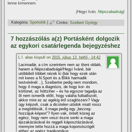
lenne kimennem.
(Hegyi Iván,
Népszabadság
)
Kategória:
Sportolók
|
Címke:
Szeibert György
7 hozzászólás a(z) Portásként dolgozik
az egykori csatárlegenda bejegyzéshez
L.I. alias kispufi on
2015. július 13. hétfő - 14:42
Lacimadár, a cí­m szerintem nem az itteni oldalé,
hanem a Népszabadságé/Hegyi Iváné, bár
utóbbiból többet nézek ki (bár hogy ezek után
mit keres a N.Sport és a Blikk harmadik
testvérénél…), Szeibertre pedig nem mondom,
hogy ő maga a diagnózis, de hogy kor- és
kórtünet, az hóttziher – és ha egyszer tagadja az
őt nem ismerők előtt, hogy valaha futballozott,
akkor mire ez az egekig érő szaglószerv? Vagy
úgy képzeli, csak a dicstelen utódok miatt rossz
a megí­télésük, ő maga pedig egy „bezzeg-
hozzájuk-képest”? Ilyen vak, öntelt közeg az
egész, hogy nem veszi észre senki a maga
éjszakázásával és reggeli káposztázásával,
mennyire tette hozzá a maga koporsószögét
ehhez az egész tragikomikus