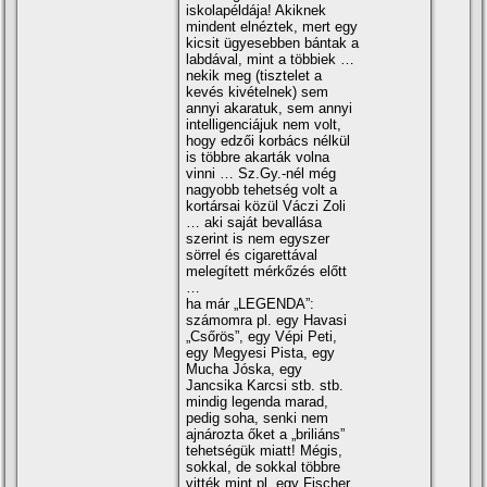
iskolapéldája! Akiknek
mindent elnéztek, mert egy
kicsit ügyesebben bántak a
labdával, mint a többiek …
nekik meg (tisztelet a
kevés kivételnek) sem
annyi akaratuk, sem annyi
intelligenciájuk nem volt,
hogy edzői korbács nélkül
is többre akarták volna
vinni … Sz.Gy.-nél még
nagyobb tehetség volt a
kortársai közül Váczi Zoli
… aki saját bevallása
szerint is nem egyszer
sörrel és cigarettával
melegí­tett mérkőzés előtt
…
ha már „LEGENDA”:
számomra pl. egy Havasi
„Csőrös”, egy Vépi Peti,
egy Megyesi Pista, egy
Mucha Jóska, egy
Jancsika Karcsi stb. stb.
mindig legenda marad,
pedig soha, senki nem
ajnározta őket a „briliáns”
tehetségük miatt! Mégis,
sokkal, de sokkal többre
vitték mint pl. egy Fischer,