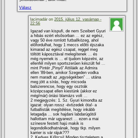
Válasz
lacimadár on
2015. július 12. vasárnap -
22:56
Igazad van kispufi, de nem Szeibert Gyuri
a hibás ezért elsősorban … ez az egész,
vagy 50 éve romlott futballközeg, ahol
előfordulhat, hogy 1 meccs előtti éjszaka
kimarad az egész csapat, reggel meg
töltött káposztával melegí­tenek … és
még nyernek is … el tjudom képzelni, az
ellenfél milyen sportszerűen készült fel …
mint Pintér „Pinyő” Attiláék az Admira
ellen ’89-ben, amikor Szegeden vodka
nem maradt az „egységekben” … utána
meg jött a sí­rás, hogy micsoda
balszerencse, hogy egy osztrák
középcsapat ellen kiestünk (akkor ez
még/már) óriási blamázs volt …
2 megjegyzés: 1. Sz. Gyuri kimondta az
igazat: olyan rossz -évtizedek óta!- a
futballisták megí­télése, hogy inkább
letagadja … sok hajdani labdarúgótól
hallottam már ugyanezt … ezen a mai
szí­nesre festett hajú makik is
legondolkodhatnának, hogy tkp. milyen
karrier is vár rájuk???
2. Kedves K@rcsi! Minden tiszteletem a