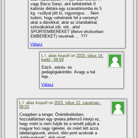
vagy Bácsi Sanyi, akit befektettek 0
kalóriás diétára egy szanatóriumba és 5
kg. +súllyal jött ki, vigyorogva … Nem
tudom, hogy vehetnénk fel a versenyt
akár a dánokkal, akár az izlandiakkal,
szlovákokkal stb. stb., ahol
SPORTEMBEREKET (illetve elsősorban:
EMBEREKET) nevelnek … ???
Válasz
L.I. alias kispufi on
2015. július 14.
kedd - 08:59
Edző-, edzés- és
pedagógiakérdés. Avagy a hal
feje…
Válasz
L.I. alias kispufi on
2015. július 12. vasárnap -
09:03
Cseppben a tenger. Önértékelésben,
hozzáállásban egy qrwára jellemző interjú ez,
hogy miért is nem futják be a remélt pályát a
magyar foci nagy í­géretei, és miért lett azzá
labdarúgásunk, amivé, élén pont azoknak a
„kritikusoknak”, akik miatt.