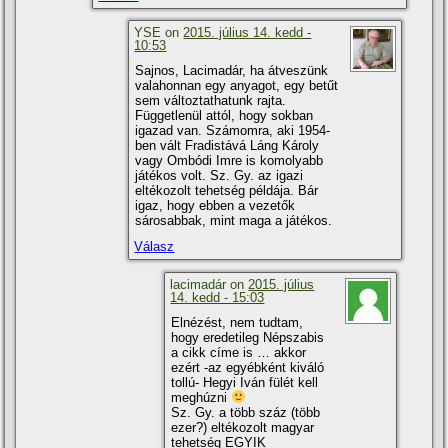
YSE on
2015. július 14. kedd -
10:53
Sajnos, Lacimadár, ha átveszünk
valahonnan egy anyagot, egy betűt
sem változtathatunk rajta.
Függetlenül attól, hogy sokban
igazad van. Számomra, aki 1954-
ben vált Fradistává Láng Károly
vagy Ombódi Imre is komolyabb
játékos volt. Sz. Gy. az igazi
eltékozolt tehetség példája. Bár
igaz, hogy ebben a vezetők
sárosabbak, mint maga a játékos.
Válasz
lacimadár on
2015. július
14. kedd - 15:03
Elnézést, nem tudtam,
hogy eredetileg Népszabis
a cikk cí­me is … akkor
ezért -az egyébként kiváló
tollú- Hegyi Iván fülét kell
meghúzni
Sz. Gy. a több száz (több
ezer?) eltékozolt magyar
tehetség EGYIK