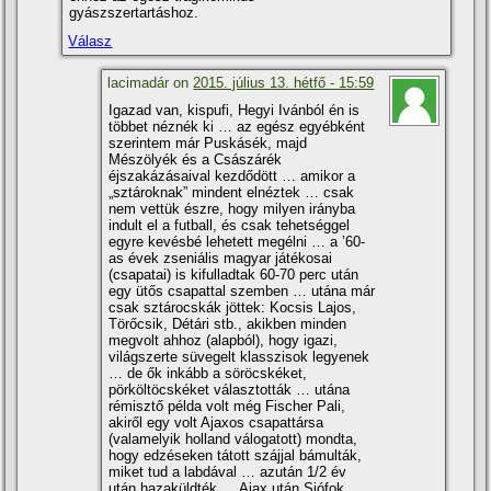
gyászszertartáshoz.
Válasz
lacimadár on
2015. július 13. hétfő - 15:59
Igazad van, kispufi, Hegyi Ivánból én is
többet néznék ki … az egész egyébként
szerintem már Puskásék, majd
Mészölyék és a Császárék
éjszakázásaival kezdődött … amikor a
„sztároknak” mindent elnéztek … csak
nem vettük észre, hogy milyen irányba
indult el a futball, és csak tehetséggel
egyre kevésbé lehetett megélni … a ’60-
as évek zseniális magyar játékosai
(csapatai) is kifulladtak 60-70 perc után
egy ütős csapattal szemben … utána már
csak sztárocskák jöttek: Kocsis Lajos,
Törőcsik, Détári stb., akikben minden
megvolt ahhoz (alapból), hogy igazi,
világszerte süvegelt klasszisok legyenek
… de ők inkább a söröcskéket,
pörköltöcskéket választották … utána
rémisztő példa volt még Fischer Pali,
akiről egy volt Ajaxos csapattársa
(valamelyik holland válogatott) mondta,
hogy edzéseken tátott szájjal bámulták,
miket tud a labdával … azután 1/2 év
után hazaküldték … Ajax után Siófok …