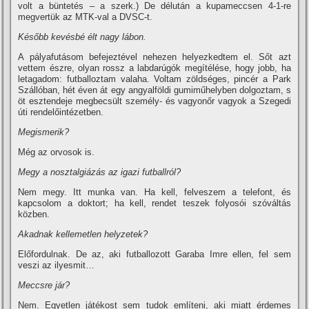
volt a büntetés – a szerk.) De délután a kupameccsen 4-1-re
megvertük az MTK-val a DVSC-t.
Később kevésbé élt nagy lábon.
A pályafutásom befejeztével nehezen helyezkedtem el. Sőt azt
vettem észre, olyan rossz a labdarúgók megí­télése, hogy jobb, ha
letagadom: futballoztam valaha. Voltam zöldséges, pincér a Park
Szállóban, hét éven át egy angyalföldi gumiműhelyben dolgoztam, s
öt esztendeje megbecsült személy- és vagyonőr vagyok a Szegedi
úti rendelőintézetben.
Megismerik?
Még az orvosok is.
Megy a nosztalgiázás az igazi futballról?
Nem megy. Itt munka van. Ha kell, felveszem a telefont, és
kapcsolom a doktort; ha kell, rendet teszek folyosói szóváltás
közben.
Akadnak kellemetlen helyzetek?
Előfordulnak. De az, aki futballozott Garaba Imre ellen, fel sem
veszi az ilyesmit…
Meccsre jár?
Nem. Egyetlen játékost sem tudok emlí­teni, aki miatt érdemes