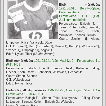
Első mérkőzés:
1991.06.01., Berettyóújfalu,
Berettyóújfalui SE –
Ferencváros 1-11 (1-3),
Jubileumi mérkőzés
Ferencváros: Balogh T. –
Telek, Pintér, Keller, Dzurják,
Topor, Páling, Koch,
Wukovics, Szenes, Dukon
Csere: Szeiler, ifj. Albert,
Limperger, Rácz, Vanicsek, Báder
Gól: Dzurják(3), Rácz(1), Báder(1), Dukon(1), Koch(1), Wukovics(1),
Szenes(1), Limperger(1), öngól(1)
Edző: Nyilasi Tibor
(Mucha József)
Első tétmérkőzés:
1991.08.24., Vác, Váci Izzó – Ferencváros 1-1
(0-1), NB1
Ferencváros: Balogh T. – Kuznyecov, Telek, Keller – Páling,
Lipcsei, Koch, Rácz – Schneider, Wukovics, Deszatnik
Csere: Simon, Szenes
Gól: Wukovics(1)
Edző: Nyilasi Tibor
Utolsó tét-, ill. díjmérkőzés:
1992.04.25., Győr, Győri Rába ETO –
Ferencváros 1-6 (0-4), NB1
Ferencváros: Balogh T. – Simon, Telek, Kuznyecov – Páling, Fodor
I., Lipcsei, Szenes, Keller – Balogh G., Wukovics
Csere: Szekeres, Rácz