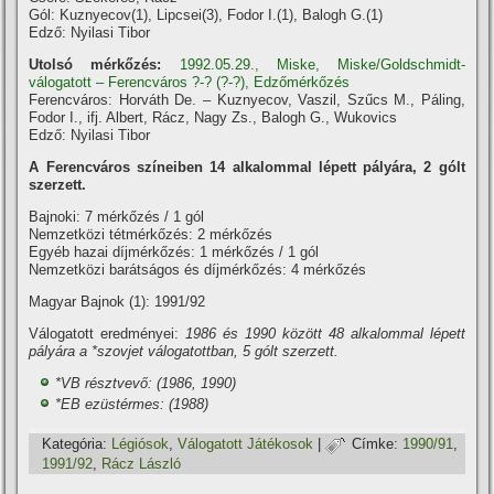
Gól: Kuznyecov(1), Lipcsei(3), Fodor I.(1), Balogh G.(1)
Edző: Nyilasi Tibor
Utolsó mérkőzés:
1992.05.29., Miske, Miske/Goldschmidt-
válogatott – Ferencváros ?-? (?-?), Edzőmérkőzés
Ferencváros: Horváth De. – Kuznyecov, Vaszil, Szűcs M., Páling,
Fodor I., ifj. Albert, Rácz, Nagy Zs., Balogh G., Wukovics
Edző: Nyilasi Tibor
A Ferencváros szí­neiben 14 alkalommal lépett pályára, 2 gólt
szerzett.
Bajnoki: 7 mérkőzés / 1 gól
Nemzetközi tétmérkőzés: 2 mérkőzés
Egyéb hazai dí­jmérkőzés: 1 mérkőzés / 1 gól
Nemzetközi barátságos és dí­jmérkőzés: 4 mérkőzés
Magyar Bajnok (1): 1991/92
Válogatott eredményei:
1986 és 1990 között 48 alkalommal lépett
pályára a *szovjet válogatottban, 5 gólt szerzett.
*VB résztvevő: (1986, 1990)
*EB ezüstérmes: (1988)
Kategória:
Légiósok
,
Válogatott Játékosok
|
Címke:
1990/91
,
1991/92
,
Rácz László