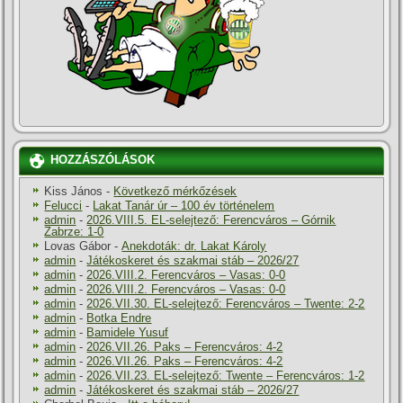
HOZZÁSZÓLÁSOK
Kiss János
-
Következő mérkőzések
Felucci
-
Lakat Tanár úr – 100 év történelem
admin
-
2026.VIII.5. EL-selejtező: Ferencváros – Górnik
Zabrze: 1-0
Lovas Gábor
-
Anekdoták: dr. Lakat Károly
admin
-
Játékoskeret és szakmai stáb – 2026/27
admin
-
2026.VIII.2. Ferencváros – Vasas: 0-0
admin
-
2026.VIII.2. Ferencváros – Vasas: 0-0
admin
-
2026.VII.30. EL-selejtező: Ferencváros – Twente: 2-2
admin
-
Botka Endre
admin
-
Bamidele Yusuf
admin
-
2026.VII.26. Paks – Ferencváros: 4-2
admin
-
2026.VII.26. Paks – Ferencváros: 4-2
admin
-
2026.VII.23. EL-selejtező: Twente – Ferencváros: 1-2
admin
-
Játékoskeret és szakmai stáb – 2026/27