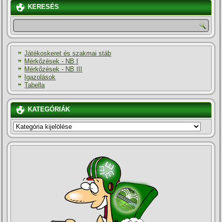
KERESÉS
Játékoskeret és szakmai stáb
Mérkőzések - NB I
Mérkőzések - NB III
Igazolások
Tabella
KATEGÓRIÁK
KATEGÓRIÁK