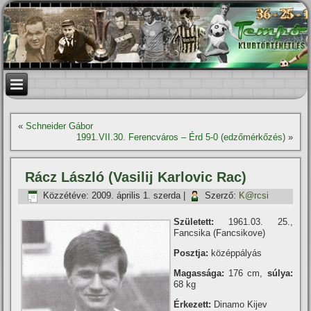
«
Schneider Gábor
1991.VII.30. Ferencváros – Érd 5-0 (edzőmérkőzés)
»
Rácz László (Vasilij Karlovic Rac)
Közzétéve:
2009. április 1. szerda
|
Szerző:
K@rcsi
Született:
1961.03. 25.,
Fancsika (Fancsikove)
Posztja:
középpályás
Magassága:
176 cm,
súlya:
68 kg
Érkezett:
Dinamo Kijev