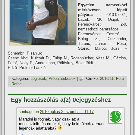
Egyetlen nemzetközi
mérkőzésen lépett
pályára:
2010.07.02.,
Eszék, NK Osijek –
Ferencváros: 2-0,
nemzetközi barátságos
Ferencváros: Castro* –
Balog Z., Csizmadia,
Tutoric, Junior – Rósa,
Stanic, Maróti, Józsi –
Schembri, Pisanjuk
Csere: Abdi, Kulcsár D., Fülöp N., Rodenbücher, Vass M., Gárdos,
Fefo*, Nagy P., Andrezinho, Pölöskey, Bölcsföldi
Edző: Prukner László
Kategória:
Légiósok
,
Próbajátékosok
|
Címke:
2010/11
,
Fefo
Rafael
Egy hozzászólás a(z) 0ejegyzéshez
santiago on
2010. július 3. szombat - 11:17
Maradni is fognak, vagy csak az a
megtiszteltetés éri őket, hogy bekerülnek a Fradi
legendák adattárába?