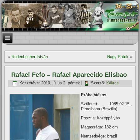
«
Rodenbücher István
Nagy Patrik
»
Rafael Fefo – Rafael Aparecido Elisbao
Közzétéve:
2010. július 2. péntek
|
Szerző:
K@rcsi
Próbajátékos
Született: 1985.02.15.,
Piracibaba (Brazilia)
Posztja: középpályás
Magassága: 182 cm
Nemzetisége: brazil