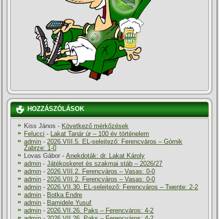
HOZZÁSZÓLÁSOK
Kiss János
-
Következő mérkőzések
Felucci
-
Lakat Tanár úr – 100 év történelem
admin
-
2026.VIII.5. EL-selejtező: Ferencváros – Górnik
Zabrze: 1-0
Lovas Gábor
-
Anekdoták: dr. Lakat Károly
admin
-
Játékoskeret és szakmai stáb – 2026/27
admin
-
2026.VIII.2. Ferencváros – Vasas: 0-0
admin
-
2026.VIII.2. Ferencváros – Vasas: 0-0
admin
-
2026.VII.30. EL-selejtező: Ferencváros – Twente: 2-2
admin
-
Botka Endre
admin
-
Bamidele Yusuf
admin
-
2026.VII.26. Paks – Ferencváros: 4-2
admin
-
2026.VII.26. Paks – Ferencváros: 4-2