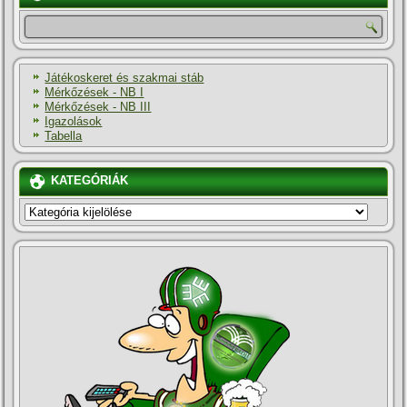
Játékoskeret és szakmai stáb
Mérkőzések - NB I
Mérkőzések - NB III
Igazolások
Tabella
KATEGÓRIÁK
KATEGÓRIÁK