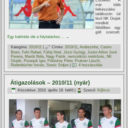
Eszéken. A
már több
felkészülési
találkozón túl
lévő NK Osijek
mindkét
félidőben egy
gólt szerzett.
Egy kattintás ide a folytatáshoz....
→
Kategória:
2010/11
|
Címke:
2010/11
,
Andrezinho
,
Castro
Bram
,
Fefo Rafael
,
Fülöp Noel
,
Józsi György
,
Junior Ailton José
Pereira
,
Maróti Béla
,
Nagy Patrik
,
nemzetközi mérkőzés
,
NK
Osijek
,
Pisanjuk Igor
,
Pölöskey Péter
,
Prukner László
,
Rodenbücher István
,
Stanic Srdjan
|
4 hozzászólás
Átigazolások – 2010/11 (nyár)
Közzétéve:
2010. április 19. hétfő
|
Szerző:
K@rcsi