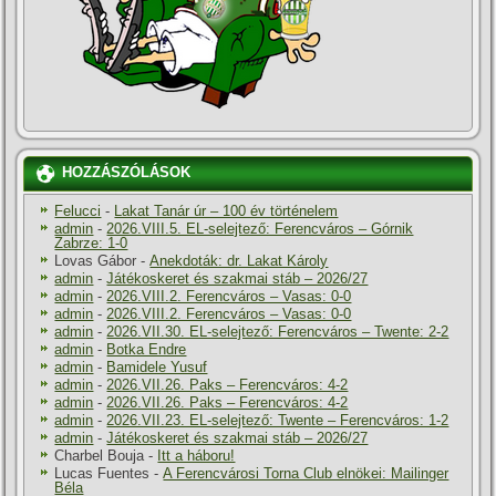
HOZZÁSZÓLÁSOK
Felucci
-
Lakat Tanár úr – 100 év történelem
admin
-
2026.VIII.5. EL-selejtező: Ferencváros – Górnik
Zabrze: 1-0
Lovas Gábor
-
Anekdoták: dr. Lakat Károly
admin
-
Játékoskeret és szakmai stáb – 2026/27
admin
-
2026.VIII.2. Ferencváros – Vasas: 0-0
admin
-
2026.VIII.2. Ferencváros – Vasas: 0-0
admin
-
2026.VII.30. EL-selejtező: Ferencváros – Twente: 2-2
admin
-
Botka Endre
admin
-
Bamidele Yusuf
admin
-
2026.VII.26. Paks – Ferencváros: 4-2
admin
-
2026.VII.26. Paks – Ferencváros: 4-2
admin
-
2026.VII.23. EL-selejtező: Twente – Ferencváros: 1-2
admin
-
Játékoskeret és szakmai stáb – 2026/27
Charbel Bouja
-
Itt a háboru!
Lucas Fuentes
-
A Ferencvárosi Torna Club elnökei: Mailinger
Béla