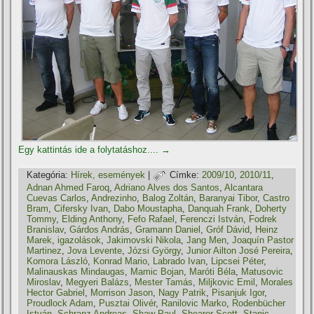
Egy kattintás ide a folytatáshoz....
→
Kategória:
Hí­rek, események
|
Címke:
2009/10
,
2010/11
,
Adnan Ahmed Faroq
,
Adriano Alves dos Santos
,
Alcantara
Cuevas Carlos
,
Andrezinho
,
Balog Zoltán
,
Baranyai Tibor
,
Castro
Bram
,
Cifersky Ivan
,
Dabo Moustapha
,
Danquah Frank
,
Doherty
Tommy
,
Elding Anthony
,
Fefo Rafael
,
Ferenczi István
,
Fodrek
Branislav
,
Gárdos András
,
Gramann Daniel
,
Gróf Dávid
,
Heinz
Marek
,
igazolások
,
Jakimovski Nikola
,
Jang Men
,
Joaquí­n Pastor
Martinez
,
Jova Levente
,
Józsi György
,
Junior Ailton José Pereira
,
Komora László
,
Konrad Mario
,
Labrado Ivan
,
Lipcsei Péter
,
Malinauskas Mindaugas
,
Mamic Bojan
,
Maróti Béla
,
Matusovic
Miroslav
,
Megyeri Balázs
,
Mester Tamás
,
Miljkovic Emil
,
Morales
Hector Gabriel
,
Morrison Jason
,
Nagy Patrik
,
Pisanjuk Igor
,
Proudlock Adam
,
Pusztai Olivér
,
Ranilovic Marko
,
Rodenbücher
István
,
Schranz Andreas
,
Shaw Paul
,
Shearer Scott
,
Stanic