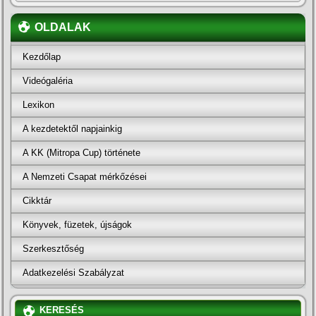
OLDALAK
Kezdőlap
Videógaléria
Lexikon
A kezdetektől napjainkig
A KK (Mitropa Cup) története
A Nemzeti Csapat mérkőzései
Cikktár
Könyvek, füzetek, újságok
Szerkesztőség
Adatkezelési Szabályzat
KERESÉS