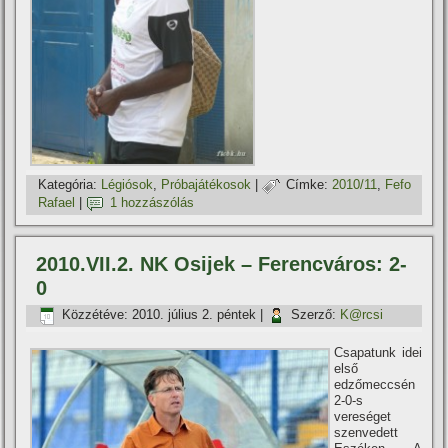
Kategória:
Légiósok
,
Próbajátékosok
|
Címke:
2010/11
,
Fefo
Rafael
|
1 hozzászólás
2010.VII.2. NK Osijek – Ferencváros: 2-
0
Közzétéve:
2010. július 2. péntek
|
Szerző:
K@rcsi
Csapatunk idei
első
edzőmeccsén
2-0-s
vereséget
szenvedett