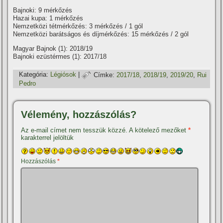
Bajnoki: 9 mérkőzés
Hazai kupa: 1 mérkőzés
Nemzetközi tétmérkőzés: 3 mérkőzés / 1 gól
Nemzetközi barátságos és dí­jmérkőzés: 15 mérkőzés / 2 gól
Magyar Bajnok (1): 2018/19
Bajnoki ezüstérmes (1): 2017/18
Kategória:
Légiósok
|
Címke:
2017/18
,
2018/19
,
2019/20
,
Rui
Pedro
Vélemény, hozzászólás?
Az e-mail címet nem tesszük közzé.
A kötelező mezőket
*
karakterrel jelöltük
Hozzászólás
*