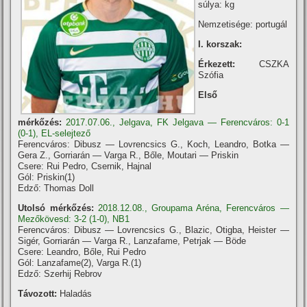
súlya: kg
Nemzetisége: portugál
I. korszak:
Érkezett:
CSZKA
Szófia
Első
mérkőzés:
2017.07.06., Jelgava, FK Jelgava — Ferencváros: 0-1
(0-1), EL-selejtező
Ferencváros: Dibusz — Lovrencsics G., Koch, Leandro, Botka —
Gera Z., Gorriarán — Varga R., Bőle, Moutari — Priskin
Csere: Rui Pedro, Csernik, Hajnal
Gól: Priskin(1)
Edző: Thomas Doll
Utolsó mérkőzés:
2018.12.08., Groupama Aréna, Ferencváros —
Mezőkövesd: 3-2 (1-0), NB1
Ferencváros: Dibusz — Lovrencsics G., Blazic, Otigba, Heister —
Sigér, Gorriarán — Varga R., Lanzafame, Petrjak — Böde
Csere: Leandro, Bőle, Rui Pedro
Gól: Lanzafame(2), Varga R.(1)
Edző: Szerhij Rebrov
Távozott:
Haladás