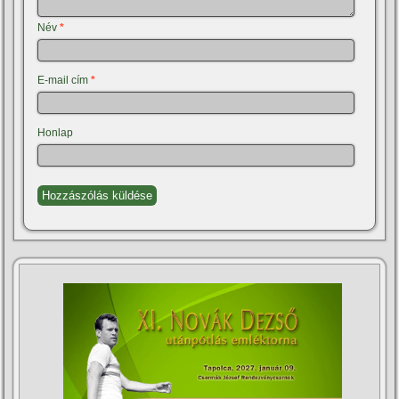
Név
*
E-mail cím
*
Honlap