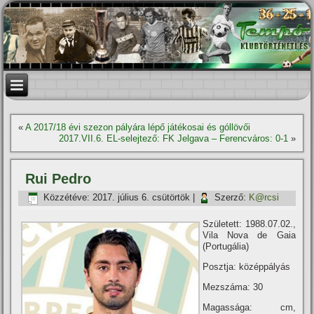
«
A 2017/18 évi szezon pályára lépő játékosai és góllövői
2017.VII.6. EL-selejtező: FK Jelgava – Ferencváros: 0-1
»
Rui Pedro
Közzétéve:
2017. július 6. csütörtök
|
Szerző:
K@rcsi
Született: 1988.07.02.,
Vila Nova de Gaia
(Portugália)
Posztja: középpályás
Mezszáma: 30
Magassága: cm,