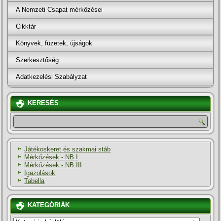
A Nemzeti Csapat mérkőzései
Cikktár
Könyvek, füzetek, újságok
Szerkesztőség
Adatkezelési Szabályzat
KERESÉS
Játékoskeret és szakmai stáb
Mérkőzések - NB I
Mérkőzések - NB III
Igazolások
Tabella
KATEGÓRIÁK
KATEGÓRIÁK