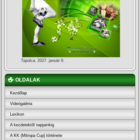
Tapolca, 2027. január 9.
OLDALAK
Kezdőlap
Videógaléria
Lexikon
A kezdetektől napjainkig
A KK (Mitropa Cup) története