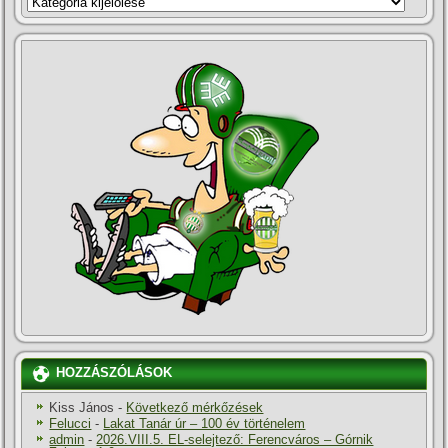
HOZZÁSZÓLÁSOK
Kiss János
-
Következő mérkőzések
Felucci
-
Lakat Tanár úr – 100 év történelem
admin
-
2026.VIII.5. EL-selejtező: Ferencváros – Górnik