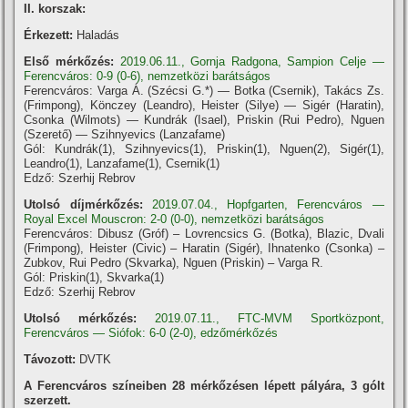
II. korszak:
Érkezett:
Haladás
Első mérkőzés:
2019.06.11., Gornja Radgona, Sampion Celje —
Ferencváros: 0-9 (0-6), nemzetközi barátságos
Ferencváros: Varga Á. (Szécsi G.*) — Botka (Csernik), Takács Zs.
(Frimpong), Könczey (Leandro), Heister (Silye) — Sigér (Haratin),
Csonka (Wilmots) — Kundrák (Isael), Priskin (Rui Pedro), Nguen
(Szerető) — Szihnyevics (Lanzafame)
Gól: Kundrák(1), Szihnyevics(1), Priskin(1), Nguen(2), Sigér(1),
Leandro(1), Lanzafame(1), Csernik(1)
Edző: Szerhij Rebrov
Utolsó dí­jmérkőzés:
2019.07.04., Hopfgarten, Ferencváros —
Royal Excel Mouscron: 2-0 (0-0), nemzetközi barátságos
Ferencváros: Dibusz (Gróf) – Lovrencsics G. (Botka), Blazic, Dvali
(Frimpong), Heister (Civic) – Haratin (Sigér), Ihnatenko (Csonka) –
Zubkov, Rui Pedro (Skvarka), Nguen (Priskin) – Varga R.
Gól: Priskin(1), Skvarka(1)
Edző: Szerhij Rebrov
Utolsó mérkőzés:
2019.07.11., FTC-MVM Sportközpont,
Ferencváros — Siófok: 6-0 (2-0), edzőmérkőzés
Távozott:
DVTK
A Ferencváros szí­neiben 28 mérkőzésen lépett pályára, 3 gólt
szerzett.