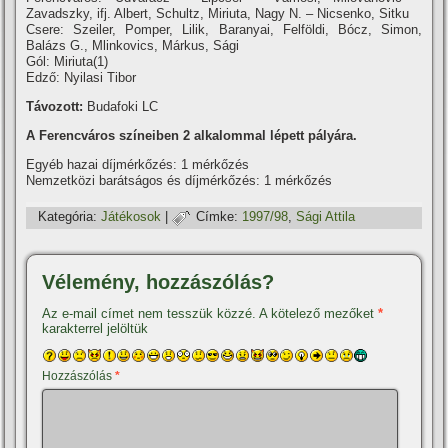
Zavadszky, ifj. Albert, Schultz, Miriuta, Nagy N. – Nicsenko, Sitku
Csere: Szeiler, Pomper, Lilik, Baranyai, Felföldi, Bócz, Simon,
Balázs G., Mlinkovics, Márkus, Sági
Gól: Miriuta(1)
Edző: Nyilasi Tibor
Távozott:
Budafoki LC
A Ferencváros szí­neiben 2 alkalommal lépett pályára.
Egyéb hazai dí­jmérkőzés: 1 mérkőzés
Nemzetközi barátságos és dí­jmérkőzés: 1 mérkőzés
Kategória:
Játékosok
|
Címke:
1997/98
,
Sági Attila
Vélemény, hozzászólás?
Az e-mail címet nem tesszük közzé.
A kötelező mezőket
*
karakterrel jelöltük
Hozzászólás
*