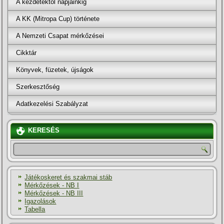
A kezdetektől napjainkig
A KK (Mitropa Cup) története
A Nemzeti Csapat mérkőzései
Cikktár
Könyvek, füzetek, újságok
Szerkesztőség
Adatkezelési Szabályzat
KERESÉS
Játékoskeret és szakmai stáb
Mérkőzések - NB I
Mérkőzések - NB III
Igazolások
Tabella