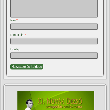
Név
*
E-mail cím
*
Honlap