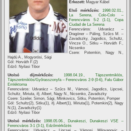
Érkezett:
Magyar Kábel
Első mérkőzés:
1998.02.01.,
La Serena, Colo-Colo –
Ferencváros 5-2 (1-1), Copa
Ciudad de La Serena
Ferencváros: Udvarácz –
Dragóner – Páling, Szűcs M. –
Zavadszky, Jagodics, Schultz,
Vincze O., Sitku – Horváth F.,
Nicsenko
Csere: Potemkin, Nagy N.,
Hajdú A., Mogyorósi, Sági
Gól: Horváth F.(2)
Edző: Nyilasi Tibor
Utolsó díjmérkőzés:
1998.04.19., Tápszentmiklós,
Tápszentmiklós/Győrasszonyfa – Ferencváros 2-9 (0-6), Falu Gábor
Emléktorna
Ferencváros: Udvarácz – Szűcs M., Vámosi, Jagodics, Lipcsei,
Schultz, Miriuta, ifj. Albert, Nagy N., Nicsenko, Zavadszky
Csere: Szeiler, Simon, Sági, Mlinkovics, Sitku, Potemkin, Pomper
Gól: Schultz(2), Sitku(1), ifj. Albert(1), Miriuta(1), Potemkin(2), Nagy
N.(1), Zavadszky(1)
Edző: Nyilasi Tibor
Utolsó mérkőzés:
1998.05.06., Dunakeszi, Dunakeszi VSE –
Ferencváros 3-1 (3-1), Edzőmérkőzés
Ferencváros: Udvarácz – Lipcsei – Vámosi, Milovanovic –