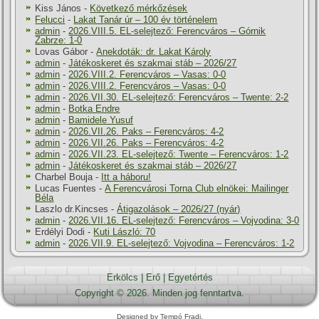
Kiss János
-
Következő mérkőzések
Felucci
-
Lakat Tanár úr – 100 év történelem
admin
-
2026.VIII.5. EL-selejtező: Ferencváros – Górnik
Zabrze: 1-0
Lovas Gábor
-
Anekdoták: dr. Lakat Károly
admin
-
Játékoskeret és szakmai stáb – 2026/27
admin
-
2026.VIII.2. Ferencváros – Vasas: 0-0
admin
-
2026.VIII.2. Ferencváros – Vasas: 0-0
admin
-
2026.VII.30. EL-selejtező: Ferencváros – Twente: 2-2
admin
-
Botka Endre
admin
-
Bamidele Yusuf
admin
-
2026.VII.26. Paks – Ferencváros: 4-2
admin
-
2026.VII.26. Paks – Ferencváros: 4-2
admin
-
2026.VII.23. EL-selejtező: Twente – Ferencváros: 1-2
admin
-
Játékoskeret és szakmai stáb – 2026/27
Charbel Bouja
-
Itt a háboru!
Lucas Fuentes
-
A Ferencvárosi Torna Club elnökei: Mailinger
Béla
Laszlo dr.Kincses
-
Átigazolások – 2026/27 (nyár)
admin
-
2026.VII.16. EL-selejtező: Ferencváros – Vojvodina: 3-0
Erdélyi Dodi
-
Kuti László: 70
admin
-
2026.VII.9. EL-selejtező: Vojvodina – Ferencváros: 1-2
Erkölcs
|
Erő
|
Egyetértés
Copyright © 2026. Minden jog fenntartva.
Designed by Tempó Fradi.