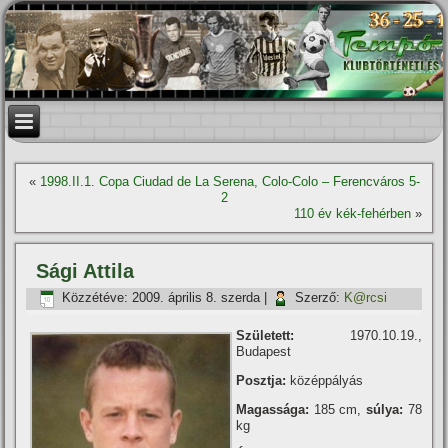
«
1998.II.1. Copa Ciudad de La Serena, Colo-Colo – Ferencváros 5-
2
110 év kék-fehérben
»
Sági Attila
Közzétéve:
2009. április 8. szerda
|
Szerző:
K@rcsi
Született:
1970.10.19.,
Budapest
Posztja:
középpályás
Magassága:
185 cm,
súlya:
78
kg