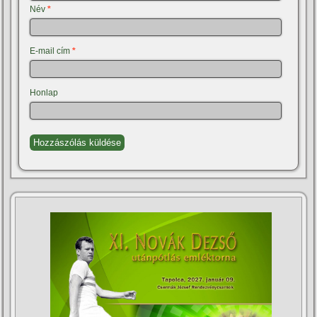
Név
*
E-mail cím
*
Honlap