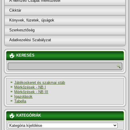
A Nemzeti Csapat mérkőzései
Cikktár
Könyvek, füzetek, újságok
Szerkesztőség
Adatkezelési Szabályzat
KERESÉS
Játékoskeret és szakmai stáb
Mérkőzések - NB I
Mérkőzések - NB III
Igazolások
Tabella
KATEGÓRIÁK
KATEGÓRIÁK