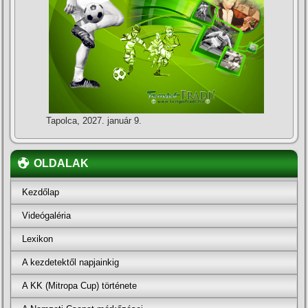
Tapolca, 2027. január 9.
OLDALAK
Kezdőlap
Videógaléria
Lexikon
A kezdetektől napjainkig
A KK (Mitropa Cup) története