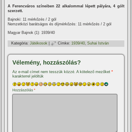
A Ferencváros szí­neiben 22 alkalommal lépett pályára, 4 gólt
szerzett.
Bajnoki: 11 mérkőzés / 2 gól
Nemzetközi barátságos és dí­jmérkőzés: 11 mérkőzés / 2 gól
Magyar Bajnok (1): 1939/40
Kategória:
Játékosok
|
Címke:
1939/40
,
Suhai István
Vélemény, hozzászólás?
Az e-mail címet nem tesszük közzé.
A kötelező mezőket
*
karakterrel jelöltük
Hozzászólás
*