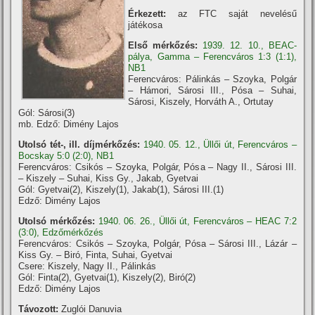
Érkezett:
az FTC saját nevelésű
játékosa
Első mérkőzés:
1939. 12. 10., BEAC-
pálya, Gamma – Ferencváros 1:3 (1:1),
NB1
Ferencváros: Pálinkás – Szoyka, Polgár
– Hámori, Sárosi III., Pósa – Suhai,
Sárosi, Kiszely, Horváth A., Ortutay
Gól: Sárosi(3)
mb. Edző: Dimény Lajos
Utolsó tét-, ill. díjmérkőzés:
1940. 05. 12., Üllői út, Ferencváros –
Bocskay 5:0 (2:0), NB1
Ferencváros: Csikós – Szoyka, Polgár, Pósa – Nagy II., Sárosi III.
– Kiszely – Suhai, Kiss Gy., Jakab, Gyetvai
Gól: Gyetvai(2), Kiszely(1), Jakab(1), Sárosi III.(1)
Edző: Dimény Lajos
Utolsó mérkőzés:
1940. 06. 26., Üllői út, Ferencváros – HEAC 7:2
(3:0), Edzőmérkőzés
Ferencváros: Csikós – Szoyka, Polgár, Pósa – Sárosi III., Lázár –
Kiss Gy. – Biró, Finta, Suhai, Gyetvai
Csere: Kiszely, Nagy II., Pálinkás
Gól: Finta(2), Gyetvai(1), Kiszely(2), Biró(2)
Edző: Dimény Lajos
Távozott:
Zuglói Danuvia