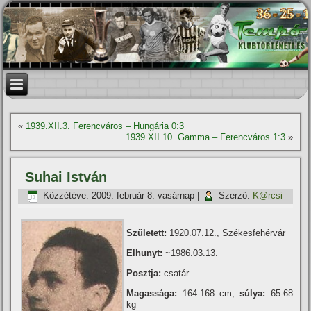
«
1939.XII.3. Ferencváros – Hungária 0:3
1939.XII.10. Gamma – Ferencváros 1:3
»
Suhai István
Közzétéve:
2009. február 8. vasárnap
|
Szerző:
K@rcsi
Született:
1920.07.12., Székesfehérvár
Elhunyt:
~1986.03.13.
Posztja:
csatár
Magassága:
164-168 cm,
súlya:
65-68
kg