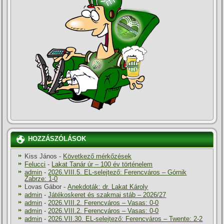
HOZZÁSZÓLÁSOK
Kiss János
-
Következő mérkőzések
Felucci
-
Lakat Tanár úr – 100 év történelem
admin
-
2026.VIII.5. EL-selejtező: Ferencváros – Górnik
Zabrze: 1-0
Lovas Gábor
-
Anekdoták: dr. Lakat Károly
admin
-
Játékoskeret és szakmai stáb – 2026/27
admin
-
2026.VIII.2. Ferencváros – Vasas: 0-0
admin
-
2026.VIII.2. Ferencváros – Vasas: 0-0
admin
-
2026.VII.30. EL-selejtező: Ferencváros – Twente: 2-2