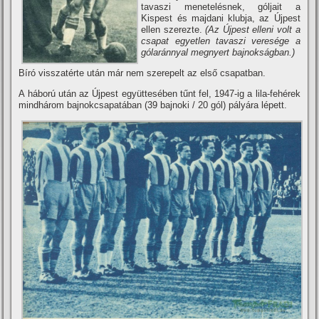
tavaszi menetelésnek, góljait a
Kispest és majdani klubja, az Újpest
ellen szerezte.
(Az Újpest elleni volt a
csapat egyetlen tavaszi veresége a
gólaránnyal megnyert bajnokságban.)
Bí­ró visszatérte után már nem szerepelt az első csapatban.
A háború után az Újpest együttesében tűnt fel, 1947-ig a lila-fehérek
mindhárom bajnokcsapatában (39 bajnoki / 20 gól) pályára lépett.