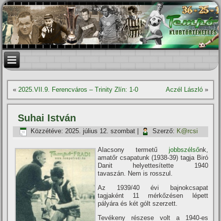
«
2025.VII.9. Ferencváros – Trinity Zlín: 1-0
Aczél László
»
Suhai István
Közzétéve:
2025. július 12. szombat
|
Szerző:
K@rcsi
Alacsony termetű
jobbszélső
nk,
amatőr csapatunk (1938-39) tagja Biró
Danit helyettesí­tette 1940
tavaszán. Nem is rosszul.
Az 1939/40 évi bajnokcsapat
tagjaként 11 mérkőzésen lépett
pályára és két gólt szerzett.
Tevékeny részese volt a 1940-es