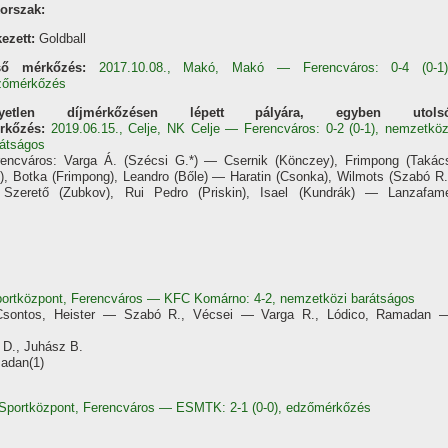
korszak:
ezett:
Goldball
ső mérkőzés:
2017.10.08., Makó, Makó — Ferencváros: 0-4 (0-1)
zőmérkőzés
yetlen dí­jmérkőzésen lépett pályára, egyben utols
rkőzés
:
2019.06.15., Celje, NK Celje — Ferencváros: 0-2 (0-1), nemzetköz
rátságos
rencváros: Varga Á. (Szécsi G.*) — Csernik (Könczey), Frimpong (Takác
), Botka (Frimpong), Leandro (Bőle) — Haratin (Csonka), Wilmots (Szabó R.
Szerető (Zubkov), Rui Pedro (Priskin), Isael (Kundrák) — Lanzafam
ortközpont, Ferencváros — KFC Komárno: 4-2, nemzetközi barátságos
 Csontos, Heister — Szabó R., Vécsei — Varga R., Lódico, Ramadan 
r D., Juhász B.
madan(1)
Sportközpont, Ferencváros — ESMTK: 2-1 (0-0), edzőmérkőzés