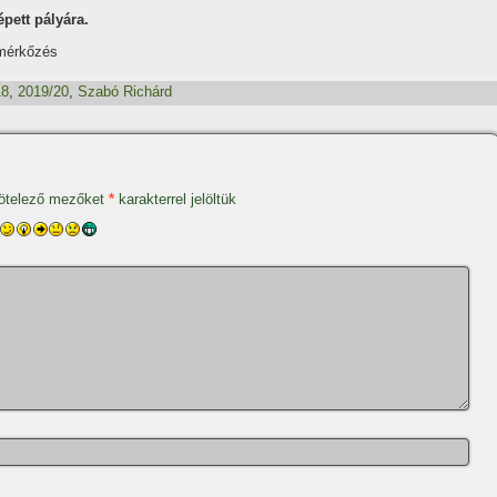
pett pályára.
 mérkőzés
18
,
2019/20
,
Szabó Richárd
ötelező mezőket
*
karakterrel jelöltük