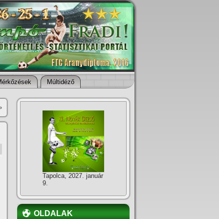
Mérkőzések
Múltidéző
»
Tapolca, 2027. január
9.
OLDALAK