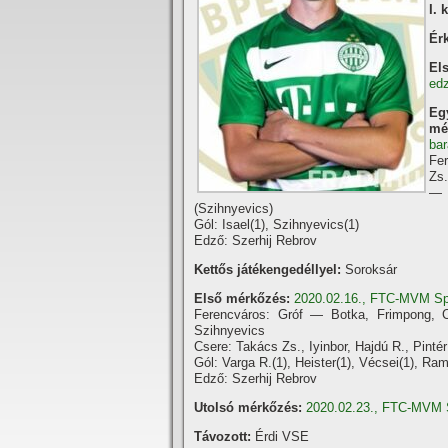
I. 
Érk
El
ed
Eg
mé
ba
Fe
Zs.
— 
(Szihnyevics)
Gól: Isael(1), Szihnyevics(1)
Edző: Szerhij Rebrov
Kettős játékengedéllyel:
Soroksár
Első mérkőzés:
2020.02.16., FTC-MVM Sp
Ferencváros: Gróf — Botka, Frimpong,
Szihnyevics
Csere: Takács Zs., Iyinbor, Hajdú R., Pinté
Gól: Varga R.(1), Heister(1), Vécsei(1), Ra
Edző: Szerhij Rebrov
Utolsó mérkőzés:
2020.02.23., FTC-MVM 
Távozott:
Érdi VSE