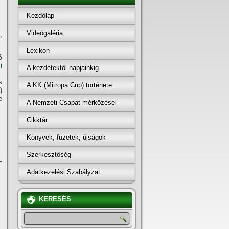
Kezdőlap
Videógaléria
,
Lexikon
ó
i
A kezdetektől napjainkig
s
A KK (Mitropa Cup) története
)
e
A Nemzeti Csapat mérkőzései
Cikktár
Könyvek, füzetek, újságok
Szerkesztőség
—
Adatkezelési Szabályzat
KERESÉS