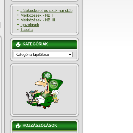
Játékoskeret és szakmai stáb
Mérkőzések - NB I
Mérkőzések - NB III
Igazolások
Tabella
KATEGÓRIÁK
KATEGÓRIÁK
HOZZÁSZÓLÁSOK