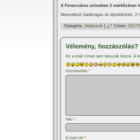
A Ferencváros szí­neiben 2 mérkőzésen lé
Nemzetközi barátságos és dí­jmérkőzés: 2
Kategória:
Játékosok
|
Címke:
2017/
Vélemény, hozzászólás?
Az e-mail címet nem tesszük közzé.
A k
Hozzászólás
*
Név
*
E-mail cím
*