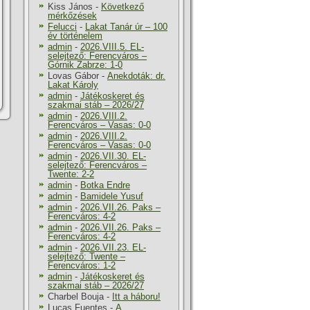
Kiss János
-
Következő
mérkőzések
Felucci
-
Lakat Tanár úr – 100
év történelem
admin
-
2026.VIII.5. EL-
selejtező: Ferencváros –
Górnik Zabrze: 1-0
Lovas Gábor
-
Anekdoták: dr.
Lakat Károly
admin
-
Játékoskeret és
szakmai stáb – 2026/27
admin
-
2026.VIII.2.
Ferencváros – Vasas: 0-0
admin
-
2026.VIII.2.
Ferencváros – Vasas: 0-0
admin
-
2026.VII.30. EL-
selejtező: Ferencváros –
Twente: 2-2
admin
-
Botka Endre
admin
-
Bamidele Yusuf
admin
-
2026.VII.26. Paks –
Ferencváros: 4-2
admin
-
2026.VII.26. Paks –
Ferencváros: 4-2
admin
-
2026.VII.23. EL-
selejtező: Twente –
Ferencváros: 1-2
admin
-
Játékoskeret és
szakmai stáb – 2026/27
Charbel Bouja
-
Itt a háboru!
Lucas Fuentes
-
A