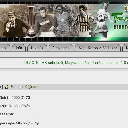
í­rek
Info
Interjúk
Jegyzetek
Kép, Könyv & Videotár
2017.X.10. VB-selejtező, Magyarország – Feröer-szigetek: 1-0
p
|
Szerző:
K@rcsi
letett: 2000.01.23.
ztja: középpályás
zszáma:
gassága: cm, súlya: kg