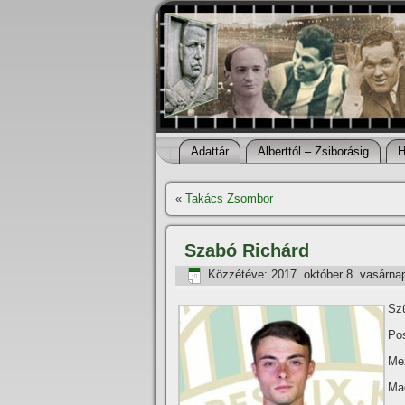
Adattár
Alberttól – Zsiborásig
H
«
Takács Zsombor
Szabó Richárd
Közzétéve:
2017. október 8. vasárna
Szü
Pos
Me
Ma