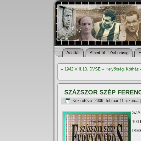
Adattár
Alberttól – Zsiborásig
H
«
1942.VIII.10. DVSE – Helyőrségi Kórház 
SZÁZSZOR SZÉP FEREN
Közzétéve:
2009. február 11. szerda
SZÁ
100
ISM