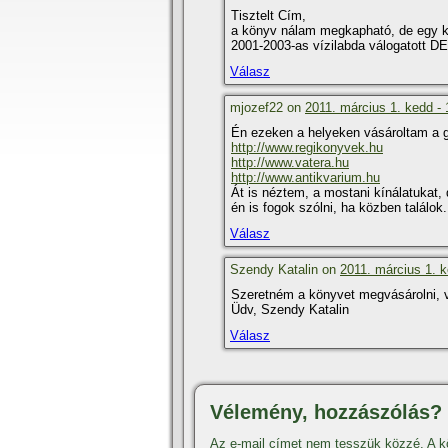
Tisztelt Cí­m,
a könyv nálam megkapható, de egy ke
2001-2003-as ví­zilabda válogatott D
Válasz
mjozef22 on
2011. március 1. kedd - 
Én ezeken a helyeken vásároltam a 
http://www.regikonyvek.hu
http://www.vatera.hu
http://www.antikvarium.hu
Át is néztem, a mostani kí­nálatukat
én is fogok szólni, ha közben találok.
Válasz
Szendy Katalin on
2011. március 1. k
Szeretném a könyvet megvásárolni, v
Üdv, Szendy Katalin
Válasz
Vélemény, hozzászólás?
Az e-mail címet nem tesszük közzé.
A k