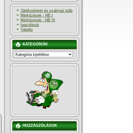
Játékoskeret és szakmai stáb
Mérkőzések - NB I
Mérkőzések - NB III
Igazolások
Tabella
KATEGÓRIÁK
KATEGÓRIÁK
HOZZÁSZÓLÁSOK