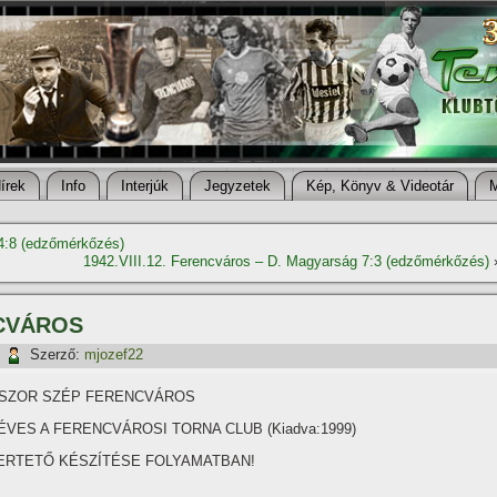
í­rek
Info
Interjúk
Jegyzetek
Kép, Könyv & Videotár
4:8 (edzőmérkőzés)
1942.VIII.12. Ferencváros – D. Magyarság 7:3 (edzőmérkőzés)
CVÁROS
|
Szerző:
mjozef22
SZOR SZÉP FERENCVÁROS
 ÉVES A FERENCVÁROSI TORNA CLUB (Kiadva:1999)
ERTETŐ KÉSZÍTÉSE FOLYAMATBAN!