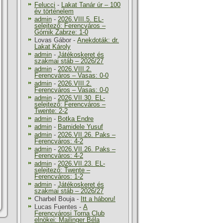
Felucci
-
Lakat Tanár úr – 100
év történelem
admin
-
2026.VIII.5. EL-
selejtező: Ferencváros –
Górnik Zabrze: 1-0
Lovas Gábor
-
Anekdoták: dr.
Lakat Károly
admin
-
Játékoskeret és
szakmai stáb – 2026/27
admin
-
2026.VIII.2.
Ferencváros – Vasas: 0-0
admin
-
2026.VIII.2.
Ferencváros – Vasas: 0-0
admin
-
2026.VII.30. EL-
selejtező: Ferencváros –
Twente: 2-2
admin
-
Botka Endre
admin
-
Bamidele Yusuf
admin
-
2026.VII.26. Paks –
Ferencváros: 4-2
admin
-
2026.VII.26. Paks –
Ferencváros: 4-2
admin
-
2026.VII.23. EL-
selejtező: Twente –
Ferencváros: 1-2
admin
-
Játékoskeret és
szakmai stáb – 2026/27
Charbel Bouja
-
Itt a háboru!
Lucas Fuentes
-
A
Ferencvárosi Torna Club
elnökei: Mailinger Béla