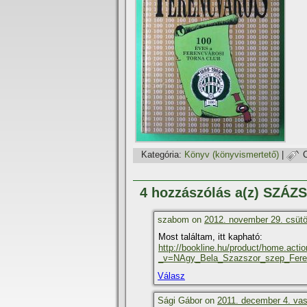
Kategória:
Könyv (könyvismertető)
|
4 hozzászólás a(z) SZ
szabom on
2012. november 29. csütö
Most találtam, itt kapható:
http://bookline.hu/product/home.acti
_v=NAgy_Bela_Szazszor_szep_Fere
Válasz
Sági Gábor on
2011. december 4. vas