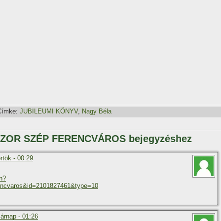
Címke:
JUBILEUMI KÖNYV
,
Nagy Béla
ÁZSZOR SZÉP FERENCVÁROS bejegyzéshez
rtök - 00:29
on?
ncvaros&id=2101827461&type=10
árnap - 01:26