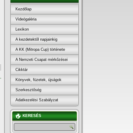
Kezdőlap
Videógaléria
Lexikon
A kezdetektől napjainkig
A KK (Mitropa Cup) története
A Nemzeti Csapat mérkőzései
Cikktár
Könyvek, füzetek, újságok
Szerkesztőség
Adatkezelési Szabályzat
KERESÉS