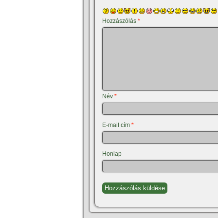
Hozzászólás
*
Név
*
E-mail cím
*
Honlap