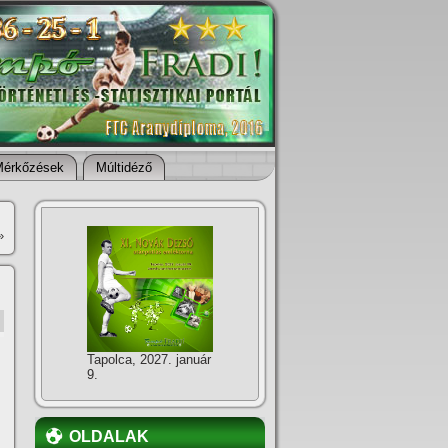
Mérkőzések
Múltidéző
»
Tapolca, 2027. január
9.
OLDALAK