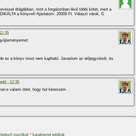
véssel drágábban, mint a forgalomban lévő többi kötet, mert a
EDIKÁLTA a könyvet! Ajánlatom: 20000 Ft. Választ várok, G
12:35
gyűjteményemet:
, de ez a könyv most nem kapható. Javaslom az előjegyzését, és
edd - 12:35
an-e valami ötlet, hogy hol keressem.
ötelező mezőket
*
karakterrel jelöltük