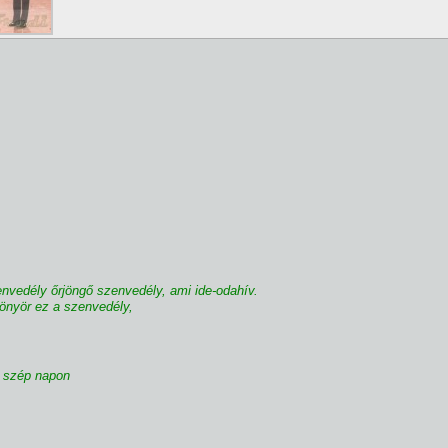
vedély őrjöngő szenvedély, ami ide-odahí­v.
önyör ez a szenvedély,
 szép napon