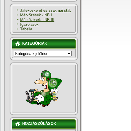
Játékoskeret és szakmai stáb
Mérkőzések - NB I
Mérkőzések - NB III
Igazolások
Tabella
KATEGÓRIÁK
KATEGÓRIÁK
HOZZÁSZÓLÁSOK