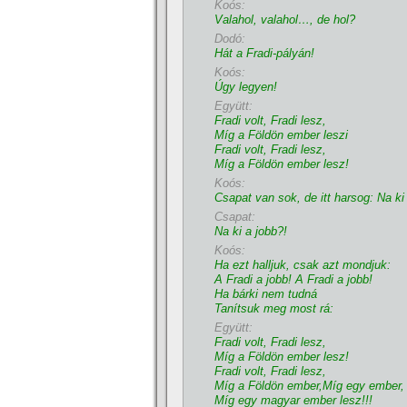
Koós:
Valahol, valahol…, de hol?
Dodó:
Hát a Fradi-pályán!
Koós:
Úgy legyen!
Együtt:
Fradi volt, Fradi lesz,
Mí­g a Földön ember leszi
Fradi volt, Fradi lesz,
Mí­g a Földön ember lesz!
Koós:
Csapat van sok, de itt harsog: Na ki
Csapat:
Na ki a jobb?!
Koós:
Ha ezt halljuk, csak azt mondjuk:
A Fradi a jobb! A Fradi a jobb!
Ha bárki nem tudná
Taní­tsuk meg most rá:
Együtt:
Fradi volt, Fradi lesz,
Mí­g a Földön ember lesz!
Fradi volt, Fradi lesz,
Mí­g a Földön ember,Mí­g egy ember,
Mí­g egy magyar ember lesz!!!