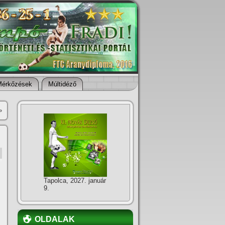
Mérkőzések
Múltidéző
»
Tapolca, 2027. január
9.
OLDALAK