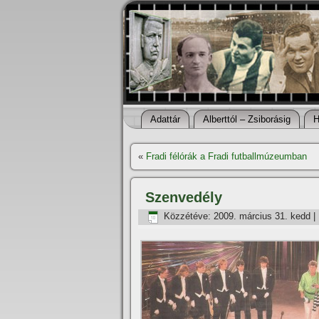
Adattár
Alberttól – Zsiborásig
H
«
Fradi félórák a Fradi futballmúzeumban
Szenvedély
Közzétéve:
2009. március 31. kedd
|