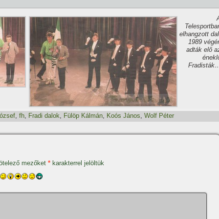
Telesportba
elhangzott dal
1989 végé
adták elő a
énekl
Fradisták
ózsef
,
fh
,
Fradi dalok
,
Fülöp Kálmán
,
Koós János
,
Wolf Péter
ötelező mezőket
*
karakterrel jelöltük