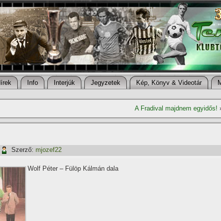
í­rek
Info
Interjúk
Jegyzetek
Kép, Könyv & Videotár
A Fradival majdnem egyidős!
Szerző:
mjozef22
Wolf Péter – Fülöp Kálmán dala