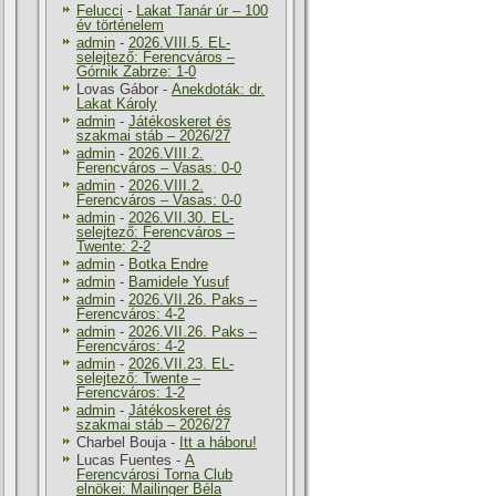
Felucci
-
Lakat Tanár úr – 100
év történelem
admin
-
2026.VIII.5. EL-
selejtező: Ferencváros –
Górnik Zabrze: 1-0
Lovas Gábor
-
Anekdoták: dr.
Lakat Károly
admin
-
Játékoskeret és
szakmai stáb – 2026/27
admin
-
2026.VIII.2.
Ferencváros – Vasas: 0-0
admin
-
2026.VIII.2.
Ferencváros – Vasas: 0-0
admin
-
2026.VII.30. EL-
selejtező: Ferencváros –
Twente: 2-2
admin
-
Botka Endre
admin
-
Bamidele Yusuf
admin
-
2026.VII.26. Paks –
Ferencváros: 4-2
admin
-
2026.VII.26. Paks –
Ferencváros: 4-2
admin
-
2026.VII.23. EL-
selejtező: Twente –
Ferencváros: 1-2
admin
-
Játékoskeret és
szakmai stáb – 2026/27
Charbel Bouja
-
Itt a háboru!
Lucas Fuentes
-
A
Ferencvárosi Torna Club
elnökei: Mailinger Béla