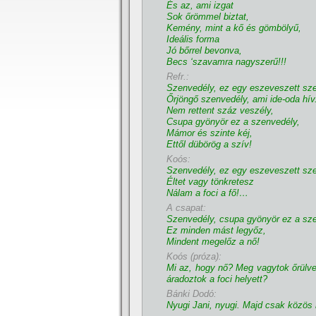
És az, ami izgat
Sok őrömmel biztat,
Kemény, mint a kő és gömbölyű,
Ideális forma
Jó bőrrel bevonva,
Becs ‘szavamra nagyszerű!!!
Refr.:
Szenvedély, ez egy eszeveszett sz
Őrjöngő szenvedély, ami ide-oda hí­v
Nem rettent száz veszély,
Csupa gyönyör ez a szenvedély,
Mámor és szinte kéj,
Ettől dübörög a szí­v!
Koós:
Szenvedély, ez egy eszeveszett sz
Éltet vagy tönkretesz
Nálam a foci a fő!…
A csapat:
Szenvedély, csupa gyönyör ez a sz
Ez minden mást legyőz,
Mindent megelőz a nő!
Koós (próza):
Mi az, hogy nő? Meg vagytok őrülve
áradoztok a foci helyett?
Bánki Dodó:
Nyugi Jani, nyugi. Majd csak közös 