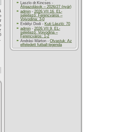
Laszlo dr.Kincses
-
Átigazolások – 2026/27 (nyár)
A
admin
-
2026.VII.16. EL-
selejtező: Ferencváros –
n
Vojvodina: 3-0
t
Erdélyi Dodi
-
Kuti László: 70
n
admin
-
2026.VII.9. EL-
z
selejtező: Vojvodina –
ő
Ferencváros: 1-2
…
Andrási Márton
-
Olvastuk: Az
elfeledett futball-legenda