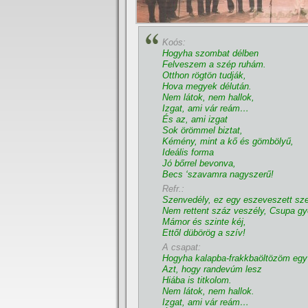
Koós:
Hogyha szombat délben
Felveszem a szép ruhám.
Otthon rögtön tudják,
Hova megyek délután.
Nem látok, nem hallok,
Izgat, ami vár reám…
És az, ami izgat
Sok örömmel biztat,
Kémény, mint a kő és gömbölyű,
Ideális forma
Jó bőrrel bevonva,
Becs ‘szavamra nagyszerű!
Refr.:
Szenvedély, ez egy eszeveszett szen
Nem rettent száz veszély, Csupa gy
Mámor és szinte kéj,
Ettől dübörög a szí­v!
A csapat:
Hogyha kalapba-frakkbaöltözöm egy
Azt, hogy randevúm lesz
Hiába is titkolom.
Nem látok, nem hallok.
Izgat, ami vár reám…