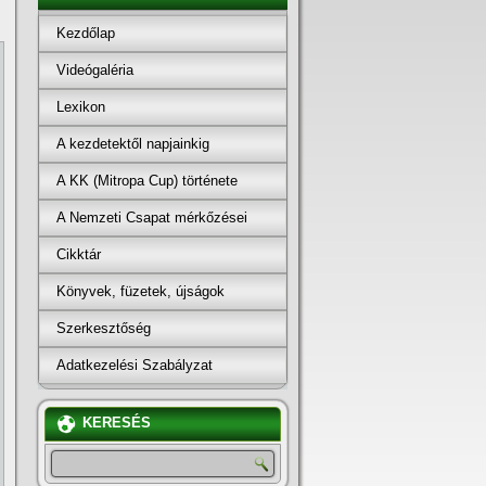
Kezdőlap
Videógaléria
Lexikon
A kezdetektől napjainkig
A KK (Mitropa Cup) története
A Nemzeti Csapat mérkőzései
Cikktár
Könyvek, füzetek, újságok
Szerkesztőség
Adatkezelési Szabályzat
KERESÉS