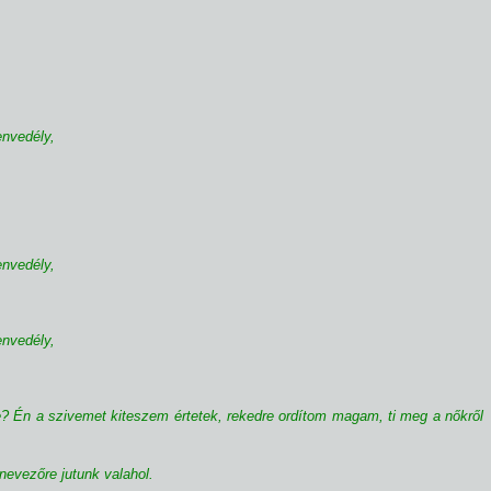
envedély,
.
envedély,
envedély,
? Én a szivemet kiteszem értetek, rekedre ordí­tom magam, ti meg a nőkről
nevezőre jutunk valahol.