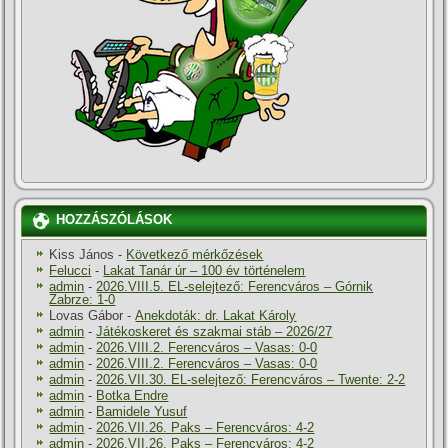
HOZZÁSZÓLÁSOK
Kiss János
-
Következő mérkőzések
Felucci
-
Lakat Tanár úr – 100 év történelem
admin
-
2026.VIII.5. EL-selejtező: Ferencváros – Górnik
Zabrze: 1-0
Lovas Gábor
-
Anekdoták: dr. Lakat Károly
admin
-
Játékoskeret és szakmai stáb – 2026/27
admin
-
2026.VIII.2. Ferencváros – Vasas: 0-0
admin
-
2026.VIII.2. Ferencváros – Vasas: 0-0
admin
-
2026.VII.30. EL-selejtező: Ferencváros – Twente: 2-2
admin
-
Botka Endre
admin
-
Bamidele Yusuf
admin
-
2026.VII.26. Paks – Ferencváros: 4-2
admin
-
2026.VII.26. Paks – Ferencváros: 4-2