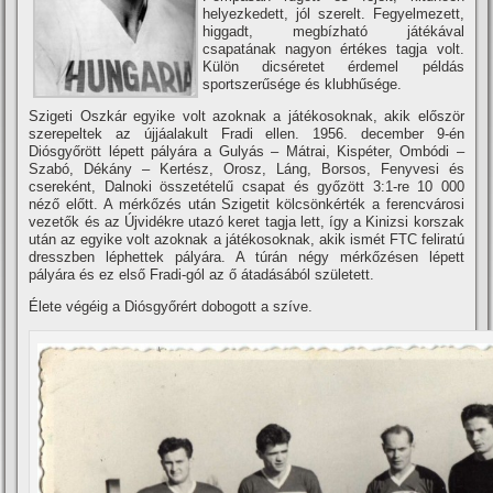
helyezkedett, jól szerelt. Fegyelmezett,
higgadt, megbí­zható játékával
csapatának nagyon értékes tagja volt.
Külön dicséretet érdemel példás
sportszerűsége és klubhűsége.
Szigeti Oszkár egyike volt azoknak a játékosoknak, akik először
szerepeltek az újjáalakult Fradi ellen. 1956. december 9-én
Diósgyőrött lépett pályára a Gulyás – Mátrai, Kispéter, Ombódi –
Szabó, Dékány – Kertész, Orosz, Láng, Borsos, Fenyvesi és
csereként, Dalnoki összetételű csapat és győzött 3:1-re 10 000
néző előtt. A mérkőzés után Szigetit kölcsönkérték a ferencvárosi
vezetők és az Újvidékre utazó keret tagja lett, í­gy a Kinizsi korszak
után az egyike volt azoknak a játékosoknak, akik ismét FTC feliratú
dresszben léphettek pályára. A túrán négy mérkőzésen lépett
pályára és ez első Fradi-gól az ő átadásából született.
Élete végéig a Diósgyőrért dobogott a szí­ve.