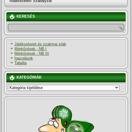
Adatkezelési Szabályzat
KERESÉS
Játékoskeret és szakmai stáb
Mérkőzések - NB I
Mérkőzések - NB III
Igazolások
Tabella
KATEGÓRIÁK
KATEGÓRIÁK