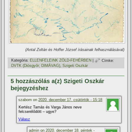
(Antal Zoltán és Hoffer József í­rásainak felhasználásával)
Kategória:
ELLENFELEINK ZÖLD-FEHÉRBEN
|
Címke:
DVTK (Diósgyőr; DIMÁVAG)
,
Szigeti Oszkár
5 hozzászólás a(z) Szigeti Oszkár
bejegyzéshez
szabom on
2020. december 17. csütörtök - 15:18
Kertész Tamás és Varga János neve
felcserélődött – ugye?
Válasz
admin
on
2020. december 18. péntek -