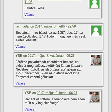
11:03
Javítva, kösz.
Válasz
lacimadár on
2017. május 8. hétfő - 22:59
Bocsánat, Imre bácsi, az az 1957. dec. 17. az
nem 1956. dec. 17.? Tudom, hogy igen, és csak
elütés lehetett …
Válasz
YSE on
2017. május 7. vasárnap - 09:26
Játékos pályafutását csatárként kezdte, én
először még balösszekötőként láttam játszani.
Nevéhez fűződik az első „újrafradi” gólpassz:
1957. december 17-én az ő átadásából lőtte
Fenyvesi vezető gólunkat.
Válasz
YSE on
2017. május 9. kedd - 06:27
Hát ezt elütöttem, szerencsére nem ezen
múlt a „világ dicsősége”.
Válasz