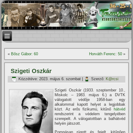
«
Bősz Gábor: 60
Horváth Ferenc: 50
»
Szigeti Oszkár
Közzétéve:
2023. május 6. szombat
|
Szerző:
K@rcsi
Szigeti Oszkár (1933. szeptember 10.,
Miskolc – 1983. május 6.) a DVTK
válogatott védője 1958-ban egy
alkalommal kapott helyet a legjobbak
közt. Az erős fizikumú, kitűnő
hátvéd
rendszerint a védelem tengelyében
szerepelt. A válogatottban a balhátvéd
helyén játszott.
Pompásan rúgott és fejelt, kitűnően