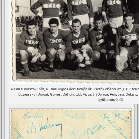
A Kinizsi-korszak után, a Fradi Jugoszláviai túráján ők viselték először az „FTC” felira
Buzánszky (Dorog), Gulyás, Dalnoki. Elől: Varga J. (Dorog), Fenyvesi, Dékány, 
gyűjteményéből)