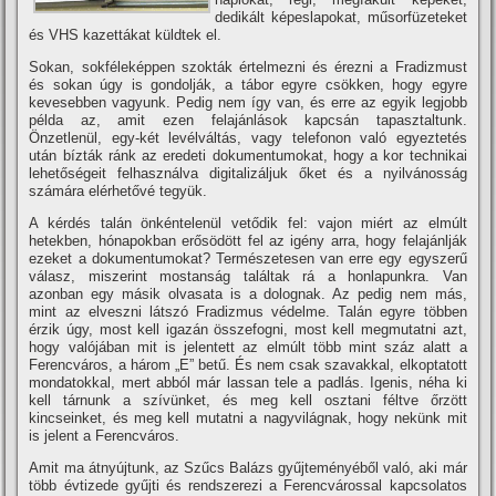
dedikált képeslapokat, műsorfüzeteket
és VHS kazettákat küldtek el.
Sokan, sokféleképpen szokták értelmezni és érezni a Fradizmust
és sokan úgy is gondolják, a tábor egyre csökken, hogy egyre
kevesebben vagyunk. Pedig nem í­gy van, és erre az egyik legjobb
példa az, amit ezen felajánlások kapcsán tapasztaltunk.
Önzetlenül, egy-két levélváltás, vagy telefonon való egyeztetés
után bí­zták ránk az eredeti dokumentumokat, hogy a kor technikai
lehetőségeit felhasználva digitalizáljuk őket és a nyilvánosság
számára elérhetővé tegyük.
A kérdés talán önkéntelenül vetődik fel: vajon miért az elmúlt
hetekben, hónapokban erősödött fel az igény arra, hogy felajánlják
ezeket a dokumentumokat? Természetesen van erre egy egyszerű
válasz, miszerint mostanság találtak rá a honlapunkra. Van
azonban egy másik olvasata is a dolognak. Az pedig nem más,
mint az elveszni látszó Fradizmus védelme. Talán egyre többen
érzik úgy, most kell igazán összefogni, most kell megmutatni azt,
hogy valójában mit is jelentett az elmúlt több mint száz alatt a
Ferencváros, a három „E” betű. És nem csak szavakkal, elkoptatott
mondatokkal, mert abból már lassan tele a padlás. Igenis, néha ki
kell tárnunk a szí­vünket, és meg kell osztani féltve őrzött
kincseinket, és meg kell mutatni a nagyvilágnak, hogy nekünk mit
is jelent a Ferencváros.
Amit ma átnyújtunk, az Szűcs Balázs gyűjteményéből való, aki már
több évtizede gyűjti és rendszerezi a Ferencvárossal kapcsolatos