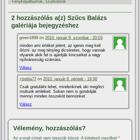
Fényképalbumok
,
szurkolóink
2 hozzászólás a(z) Szűcs Balázs
galériája bejegyzéshez
green1899 on
2010. január 9. szombat - 20:03
minden ami értéket jelent, az igenis meg kell
őrizni. az meg tényleg dicséretes, hogy vannak
olyanok akik fel is ajánlják kincseiket a nagy
nyilvánosság számára.
Válasz
+trebla77
on
2010. január 8. péntek - 19:00
Csak gratulálni lehet, mindenkinek aki megőrzi
multunk emlékeit. Sokan nem is gondolják
mennyi minden összeköt bennünket.
Válasz
Vélemény, hozzászólás?
Az e-mail címet nem tesszük közzé.
A kötelező mezőket
*