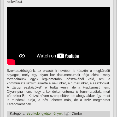
relikviákat.
Szerkesztőségünk, az olvasóink nevében is köszöni a megküldött
anyagot, mely egy olyan kor dokumentumait tárja elénk, mely
történelmünk egyik legkomorabb időszakából való, ami a
kommunista rezsim elvette a nevünket, a cí­merünket, a zászlónkat.
A „tárgyi eszközöket” el tudta venni, de a Fradizmust nem.
Olyannyira nem, hogy a kor dokumentumai is fennmaradtak, mert
bár akkor Bp. Kinizsi néven szerepeltünk, de ahogy akkor, í­gy most
is mindenki tudja, a név lehetett más, de a szí­v megmaradt
Ferencvárosnak.
Kategória:
Szurkolói gyűjtemények
|
Címke: