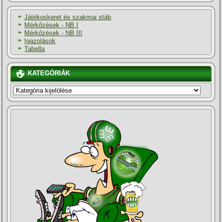
Játékoskeret és szakmai stáb
Mérkőzések - NB I
Mérkőzések - NB III
Igazolások
Tabella
KATEGÓRIÁK
KATEGÓRIÁK