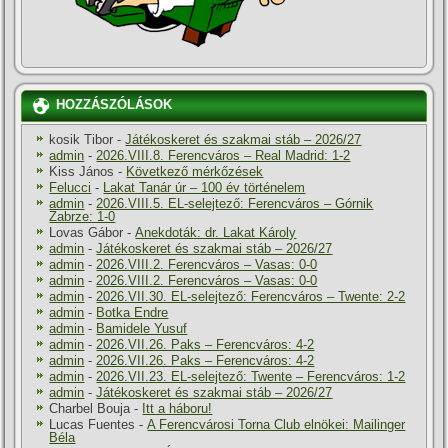
HOZZÁSZÓLÁSOK
kosik Tibor
-
Játékoskeret és szakmai stáb – 2026/27
admin
-
2026.VIII.8. Ferencváros – Real Madrid: 1-2
Kiss János
-
Következő mérkőzések
Felucci
-
Lakat Tanár úr – 100 év történelem
admin
-
2026.VIII.5. EL-selejtező: Ferencváros – Górnik
Zabrze: 1-0
Lovas Gábor
-
Anekdoták: dr. Lakat Károly
admin
-
Játékoskeret és szakmai stáb – 2026/27
admin
-
2026.VIII.2. Ferencváros – Vasas: 0-0
admin
-
2026.VIII.2. Ferencváros – Vasas: 0-0
admin
-
2026.VII.30. EL-selejtező: Ferencváros – Twente: 2-2
admin
-
Botka Endre
admin
-
Bamidele Yusuf
admin
-
2026.VII.26. Paks – Ferencváros: 4-2
admin
-
2026.VII.26. Paks – Ferencváros: 4-2
admin
-
2026.VII.23. EL-selejtező: Twente – Ferencváros: 1-2
admin
-
Játékoskeret és szakmai stáb – 2026/27
Charbel Bouja
-
Itt a háboru!
Lucas Fuentes
-
A Ferencvárosi Torna Club elnökei: Mailinger
Béla