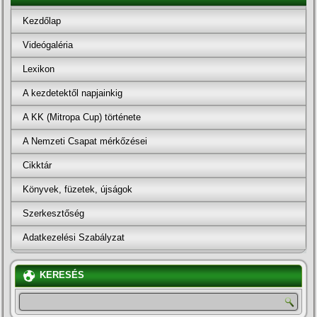
Kezdőlap
Videógaléria
Lexikon
A kezdetektől napjainkig
A KK (Mitropa Cup) története
A Nemzeti Csapat mérkőzései
Cikktár
Könyvek, füzetek, újságok
Szerkesztőség
Adatkezelési Szabályzat
KERESÉS