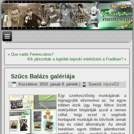
«
Quo vadis Ferencváros?
Kik játszották a legtöbb bajnoki mérkőzést a Fradiban?
»
Szűcs Balázs galériája
Közzétéve:
2010. január 8. péntek
|
Szerző:
mjozef22
Egy szerkesztőség munkájának a
legnagyobb elismerése az, ha egyre
többen érzik úgy, hogy féltve őrzött
ereklyéiket felajánlják azzal a nemes
céllal, hogy ezzel is segí­tsék
honlapunk munkáját és bőví­tsék annak
kép és videó állományát. Az elmúlt
hetekben egyre többen jelentkeztek:
naplókat, régi, megfakult képeket,