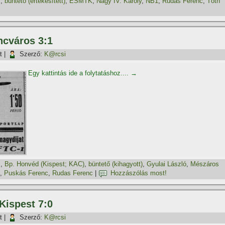
z
,
büntető (értékesí­tett)
,
ESMTK
,
Nagy IV. Károly
,
NB1
,
Rudas Ferenc
,
Tóth
ncváros 3:1
t
|
Szerző:
K@rcsi
Egy kattintás ide a folytatáshoz....
→
z
,
Bp. Honvéd (Kispest; KAC)
,
büntető (kihagyott)
,
Gyulai László
,
Mészáros
,
Puskás Ferenc
,
Rudas Ferenc
|
Hozzászólás most!
Kispest 7:0
t
|
Szerző:
K@rcsi