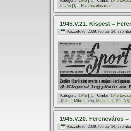
Kategória:
1945
|
Címke:
1945 tavas
István
|
Hozzászólás most!
1945.V.21. Kispest – Fere
Közzétéve:
2009. február 14. szomba
Kategória:
1945
|
Címke:
1945 tavas
József
,
Mike István
,
Mindszenti Pál
,
NB1
1945.V.20. Ferencváros – 
Közzétéve:
2009. február 14. szomba