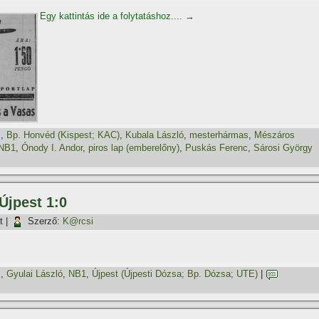
Egy kattintás ide a folytatáshoz....
→
z
,
Bp. Honvéd (Kispest; KAC)
,
Kubala László
,
mesterhármas
,
Mészáros
NB1
,
Ónody I. Andor
,
piros lap (emberelőny)
,
Puskás Ferenc
,
Sárosi György
Újpest 1:0
t
|
Szerző:
K@rcsi
z
,
Gyulai László
,
NB1
,
Újpest (Újpesti Dózsa; Bp. Dózsa; UTE)
|