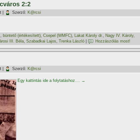
ncváros 2:2
t
|
Szerző:
K@rcsi
z
,
büntető (értékesí­tett)
,
Csepel (WMFC)
,
Lakat Károly dr.
,
Nagy IV. Károly
,
rosi III. Béla
,
Szabadkai Lajos
,
Trenka László
|
Hozzászólás most!
t
|
Szerző:
K@rcsi
Egy kattintás ide a folytatáshoz....
→