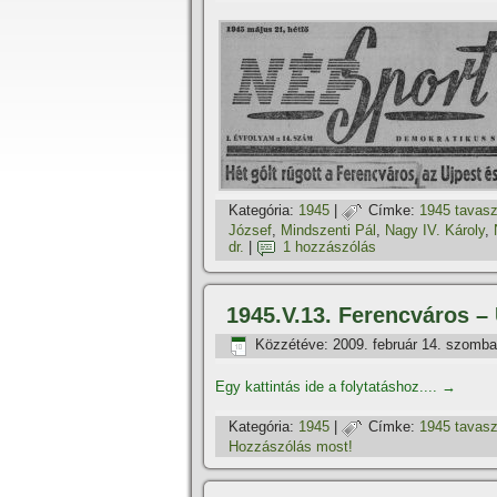
Kategória:
1945
|
Címke:
1945 tavas
József
,
Mindszenti Pál
,
Nagy IV. Károly
,
dr.
|
1 hozzászólás
1945.V.13. Ferencváros – 
Közzétéve:
2009. február 14. szomba
Egy kattintás ide a folytatáshoz....
→
Kategória:
1945
|
Címke:
1945 tavas
Hozzászólás most!