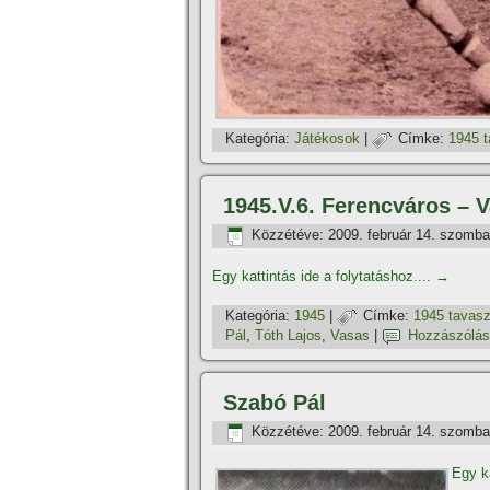
Kategória:
Játékosok
|
Címke:
1945 
1945.V.6. Ferencváros – V
Közzétéve:
2009. február 14. szomba
Egy kattintás ide a folytatáshoz....
→
Kategória:
1945
|
Címke:
1945 tavas
Pál
,
Tóth Lajos
,
Vasas
|
Hozzászólás
Szabó Pál
Közzétéve:
2009. február 14. szomba
Egy ka