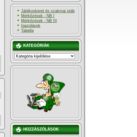
Játékoskeret és szakmai stáb
Mérkőzések - NB I
Mérkőzések - NB III
Igazolások
Tabella
KATEGÓRIÁK
KATEGÓRIÁK
HOZZÁSZÓLÁSOK