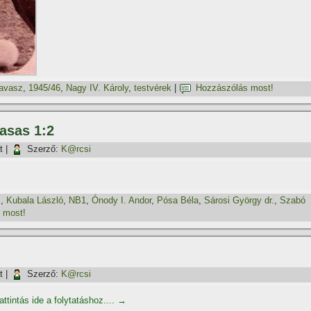
tavasz
,
1945/46
,
Nagy IV. Károly
,
testvérek
|
Hozzászólás most!
asas 1:2
t
|
Szerző:
K@rcsi
z
,
Kubala László
,
NB1
,
Ónody I. Andor
,
Pósa Béla
,
Sárosi György dr.
,
Szabó
 most!
t
|
Szerző:
K@rcsi
ttintás ide a folytatáshoz....
→