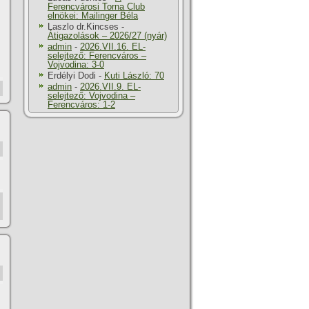
Ferencvárosi Torna Club
elnökei: Mailinger Béla
Laszlo dr.Kincses
-
Átigazolások – 2026/27 (nyár)
admin
-
2026.VII.16. EL-
selejtező: Ferencváros –
Vojvodina: 3-0
Erdélyi Dodi
-
Kuti László: 70
admin
-
2026.VII.9. EL-
selejtező: Vojvodina –
Ferencváros: 1-2