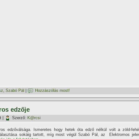
sz
,
Szabó Pál
|
Hozzászólás most!
ros edzője
t
|
Szerző:
K@rcsi
os edzőválsága. Ismeretes hogy hetek óta edző nélkül volt a zöld-fehé
álasztása sokáig tartott, mí­g most végül Szabó Pál, az Elektromos jele