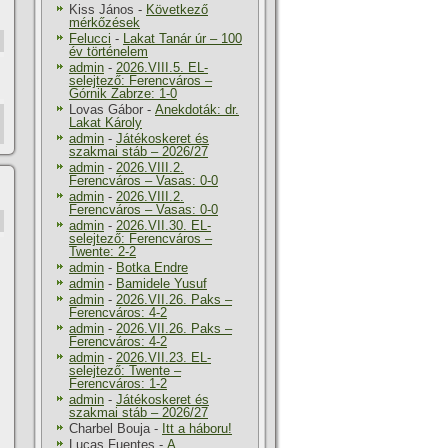
Kiss János
-
Következő
mérkőzések
Felucci
-
Lakat Tanár úr – 100
év történelem
admin
-
2026.VIII.5. EL-
selejtező: Ferencváros –
Górnik Zabrze: 1-0
Lovas Gábor
-
Anekdoták: dr.
Lakat Károly
admin
-
Játékoskeret és
szakmai stáb – 2026/27
admin
-
2026.VIII.2.
Ferencváros – Vasas: 0-0
admin
-
2026.VIII.2.
Ferencváros – Vasas: 0-0
admin
-
2026.VII.30. EL-
selejtező: Ferencváros –
Twente: 2-2
admin
-
Botka Endre
admin
-
Bamidele Yusuf
admin
-
2026.VII.26. Paks –
Ferencváros: 4-2
admin
-
2026.VII.26. Paks –
Ferencváros: 4-2
admin
-
2026.VII.23. EL-
selejtező: Twente –
Ferencváros: 1-2
admin
-
Játékoskeret és
szakmai stáb – 2026/27
Charbel Bouja
-
Itt a háboru!
Lucas Fuentes
-
A