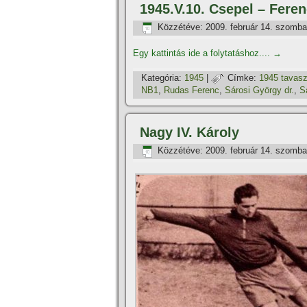
1945.V.10. Csepel – Fere
Közzétéve:
2009. február 14. szomba
Egy kattintás ide a folytatáshoz....
→
Kategória:
1945
|
Címke:
1945 tavas
NB1
,
Rudas Ferenc
,
Sárosi György dr.
,
Sá
Nagy IV. Károly
Közzétéve:
2009. február 14. szomba