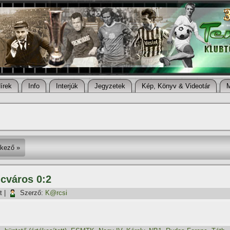
í­rek
Info
Interjúk
Jegyzetek
Kép, Könyv & Videotár
kező »
cváros 0:2
t
|
Szerző:
K@rcsi