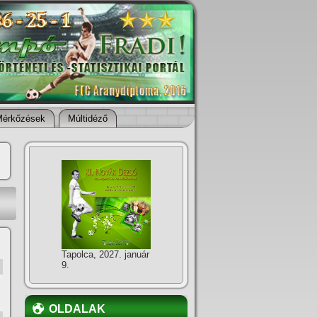
Mérkőzések
Múltidéző
Tapolca, 2027. január
9.
OLDALAK