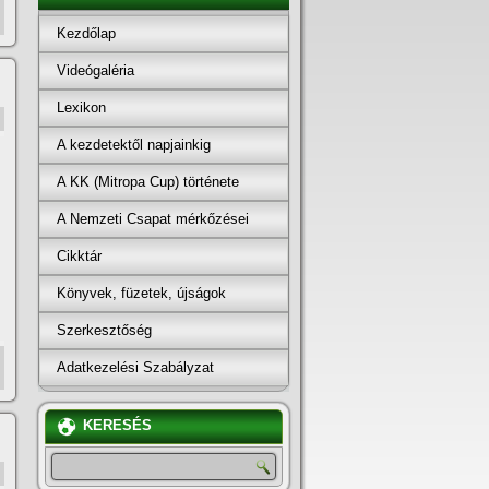
Kezdőlap
Videógaléria
Lexikon
A kezdetektől napjainkig
A KK (Mitropa Cup) története
A Nemzeti Csapat mérkőzései
Cikktár
Könyvek, füzetek, újságok
Szerkesztőség
Adatkezelési Szabályzat
KERESÉS