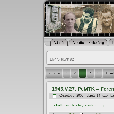
Adattár
Alberttól – Zsiborásig
H
1945 tavasz
« Előző
1
2
3
4
5
Követ
1945.V.27. PeMTK – Feren
Közzétéve:
2009. február 14. szomba
Egy kattintás ide a folytatáshoz....
→