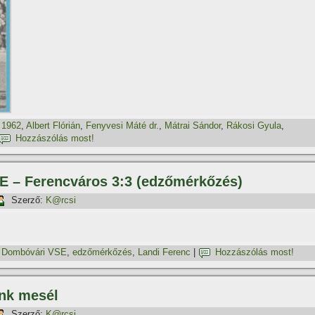
,
1962
,
Albert Flórián
,
Fenyvesi Máté dr.
,
Mátrai Sándor
,
Rákosi Gyula
,
Hozzászólás most!
E – Ferencváros 3:3 (edzőmérkőzés)
Szerző:
K@rcsi
,
Dombóvári VSE
,
edzőmérkőzés
,
Landi Ferenc
|
Hozzászólás most!
nk mesél
Szerző:
K@rcsi