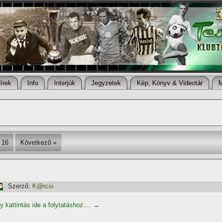
í­rek
Info
Interjúk
Jegyzetek
Kép, Könyv & Videotár
16
Következő »
Szerző:
K@rcsi
y kattintás ide a folytatáshoz....
→