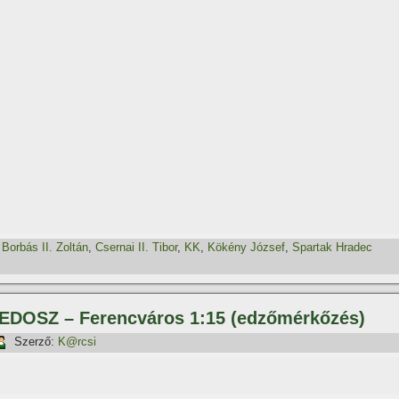
,
Borbás II. Zoltán
,
Csernai II. Tibor
,
KK
,
Kökény József
,
Spartak Hradec
EDOSZ – Ferencváros 1:15 (edzőmérkőzés)
Szerző:
K@rcsi