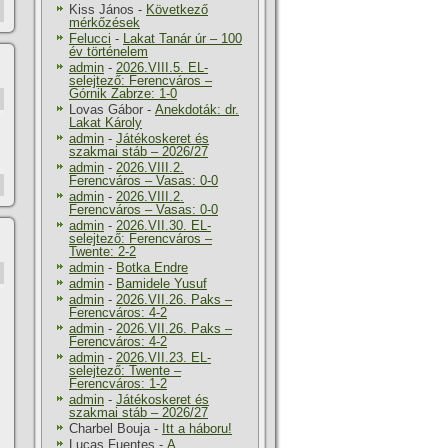
Kiss János
-
Következő
mérkőzések
Felucci
-
Lakat Tanár úr – 100
év történelem
admin
-
2026.VIII.5. EL-
selejtező: Ferencváros –
Górnik Zabrze: 1-0
Lovas Gábor
-
Anekdoták: dr.
Lakat Károly
admin
-
Játékoskeret és
szakmai stáb – 2026/27
admin
-
2026.VIII.2.
Ferencváros – Vasas: 0-0
admin
-
2026.VIII.2.
Ferencváros – Vasas: 0-0
admin
-
2026.VII.30. EL-
selejtező: Ferencváros –
Twente: 2-2
admin
-
Botka Endre
admin
-
Bamidele Yusuf
admin
-
2026.VII.26. Paks –
Ferencváros: 4-2
admin
-
2026.VII.26. Paks –
Ferencváros: 4-2
admin
-
2026.VII.23. EL-
selejtező: Twente –
Ferencváros: 1-2
admin
-
Játékoskeret és
szakmai stáb – 2026/27
Charbel Bouja
-
Itt a háboru!
Lucas Fuentes
-
A