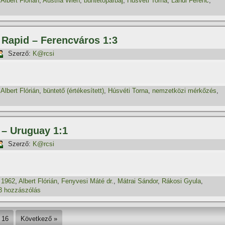
,
Albert Flórián
,
Austria Wien
,
büntetőpárbaj
,
Húsvéti Torna
,
Landi Ferenc
,
, Rapid – Ferencváros 1:3
Szerző:
K@rcsi
,
Albert Flórián
,
büntető (értékesí­tett)
,
Húsvéti Torna
,
nemzetközi mérkőzés
,
 – Uruguay 1:1
Szerző:
K@rcsi
,
1962
,
Albert Flórián
,
Fenyvesi Máté dr.
,
Mátrai Sándor
,
Rákosi Gyula
,
3 hozzászólás
16
Következő »