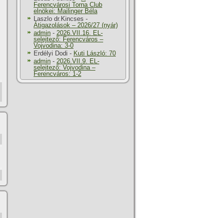
Ferencvárosi Torna Club
elnökei: Mailinger Béla
Laszlo dr.Kincses
-
Átigazolások – 2026/27 (nyár)
admin
-
2026.VII.16. EL-
selejtező: Ferencváros –
Vojvodina: 3-0
Erdélyi Dodi
-
Kuti László: 70
admin
-
2026.VII.9. EL-
selejtező: Vojvodina –
Ferencváros: 1-2