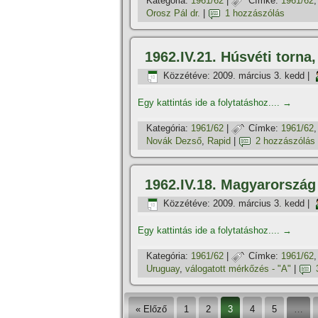
Kategória:
1961/62
|
Címke:
1961/62
Orosz Pál dr.
|
1 hozzászólás
1962.IV.21. Húsvéti torna
Közzétéve:
2009. március 3. kedd
|
Egy kattintás ide a folytatáshoz....
→
Kategória:
1961/62
|
Címke:
1961/62
Novák Dezső
,
Rapid
|
2 hozzászólás
1962.IV.18. Magyarország
Közzétéve:
2009. március 3. kedd
|
Egy kattintás ide a folytatáshoz....
→
Kategória:
1961/62
|
Címke:
1961/62
Uruguay
,
válogatott mérkőzés - "A"
|
« Előző
1
2
3
4
5
…