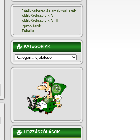
Játékoskeret és szakmai stáb
Mérkőzések - NB I
Mérkőzések - NB III
Igazolások
Tabella
KATEGÓRIÁK
KATEGÓRIÁK
HOZZÁSZÓLÁSOK