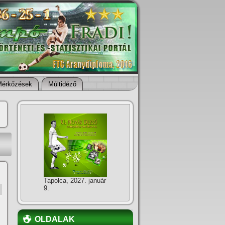
Mérkőzések
Múltidéző
Tapolca, 2027. január
9.
OLDALAK