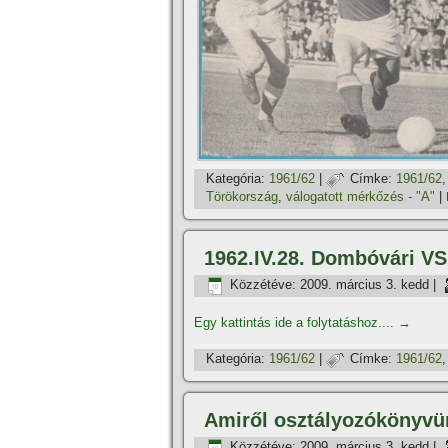
Kategória:
1961/62
|
Címke:
1961/62
Törökország
,
válogatott mérkőzés - "A"
|
1962.IV.28. Dombóvári VS
Közzétéve:
2009. március 3. kedd
|
Egy kattintás ide a folytatáshoz....
→
Kategória:
1961/62
|
Címke:
1961/62
Amiről osztályozókönyvü
Közzétéve:
2009. március 3. kedd
|