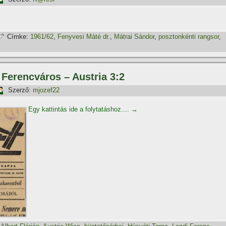
Címke:
1961/62
,
Fenyvesi Máté dr.
,
Mátrai Sándor
,
posztonkénti rangsor
,
, Ferencváros – Austria 3:2
Szerző:
mjozef22
Egy kattintás ide a folytatáshoz....
→