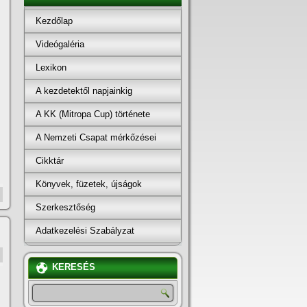
Kezdőlap
Videógaléria
Lexikon
A kezdetektől napjainkig
A KK (Mitropa Cup) története
A Nemzeti Csapat mérkőzései
Cikktár
Könyvek, füzetek, újságok
Szerkesztőség
Adatkezelési Szabályzat
KERESÉS