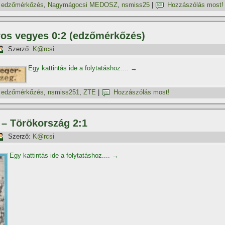
,
edzőmérkőzés
,
Nagymágocsi MEDOSZ
,
nsmiss25
|
Hozzászólás most!
ros vegyes 0:2 (edzőmérkőzés)
Szerző:
K@rcsi
Egy kattintás ide a folytatáshoz....
→
,
edzőmérkőzés
,
nsmiss251
,
ZTE
|
Hozzászólás most!
 – Törökország 2:1
Szerző:
K@rcsi
Egy kattintás ide a folytatáshoz....
→