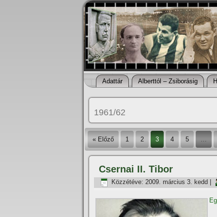
Adattár
Alberttól – Zsiborásig
H
1961/62
« Előző
1
2
3
4
5
…
Csernai II. Tibor
Közzétéve:
2009. március 3. kedd
|
Eg