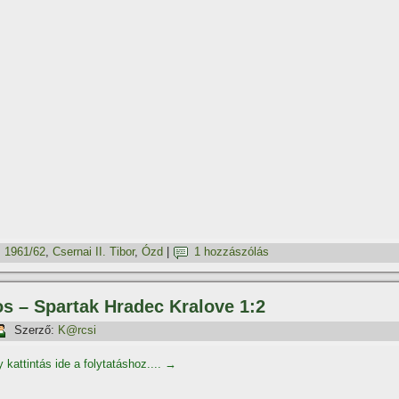
:
1961/62
,
Csernai II. Tibor
,
Ózd
|
1 hozzászólás
os – Spartak Hradec Kralove 1:2
Szerző:
K@rcsi
 kattintás ide a folytatáshoz....
→