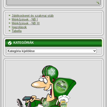
Játékoskeret és szakmai stáb
Mérkőzések - NB I
Mérkőzések - NB III
Igazolások
Tabella
KATEGÓRIÁK
KATEGÓRIÁK