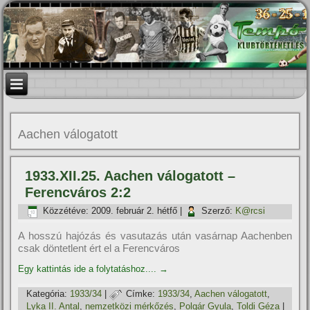
Aachen válogatott
1933.XII.25. Aachen válogatott –
Ferencváros 2:2
Közzétéve:
2009. február 2. hétfő
|
Szerző:
K@rcsi
A hosszú hajózás és vasutazás után vasárnap Aachenben
csak döntetlent ért el a Ferencváros
Egy kattintás ide a folytatáshoz....
→
Kategória:
1933/34
|
Címke:
1933/34
,
Aachen válogatott
,
Lyka II. Antal
,
nemzetközi mérkőzés
,
Polgár Gyula
,
Toldi Géza
|