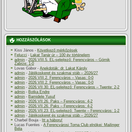
HOZZÁSZÓLÁSOK
Kiss János
-
Következő mérkőzések
Felucci
-
Lakat Tanár úr – 100 év történelem
admin
-
2026.VIII.5. EL-selejtező: Ferencváros – Górnik
Zabrze: 1-0
Lovas Gábor
-
Anekdoták: dr. Lakat Károly
admin
-
Játékoskeret és szakmai stáb – 2026/27
admin
-
2026.VIII.2. Ferencváros – Vasas: 0-0
admin
-
2026.VIII.2. Ferencváros – Vasas: 0-0
admin
-
2026.VII.30. EL-selejtező: Ferencváros – Twente: 2-2
admin
-
Botka Endre
admin
-
Bamidele Yusuf
admin
-
2026.VII.26. Paks – Ferencváros: 4-2
admin
-
2026.VII.26. Paks – Ferencváros: 4-2
admin
-
2026.VII.23. EL-selejtező: Twente – Ferencváros: 1-2
admin
-
Játékoskeret és szakmai stáb – 2026/27
Charbel Bouja
-
Itt a háboru!
Lucas Fuentes
-
A Ferencvárosi Torna Club elnökei: Mailinger
Béla