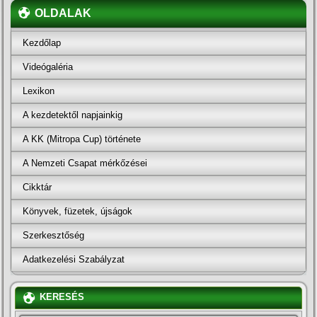
OLDALAK
Kezdőlap
Videógaléria
Lexikon
A kezdetektől napjainkig
A KK (Mitropa Cup) története
A Nemzeti Csapat mérkőzései
Cikktár
Könyvek, füzetek, újságok
Szerkesztőség
Adatkezelési Szabályzat
KERESÉS