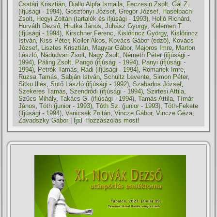
Csatári Krisztián
,
Diallo Alpfa Ismaila
,
Feczesin Zsolt
,
Gál Z.
(ifjúsági - 1994)
,
Gosztonyi József
,
Gregor József
,
Haselbach
Zsolt
,
Hegyi Zoltán (tartalék és ifjúsági - 1993)
,
Holló Richárd
,
Horváth Dezső
,
Hrutka János
,
Juhász György
,
Kelemen T.
(ifjúsági - 1994)
,
Kirschner Ferenc
,
Kislőrincz György
,
Kislőrincz
István
,
Kiss Péter
,
Koller Ákos
,
Kovács Gábor (edző)
,
Kovács
József
,
Lisztes Krisztián
,
Magyar Gábor
,
Majoros Imre
,
Marton
László
,
Nádudvari Zsolt
,
Nagy Zsolt
,
Németh Péter (ifjúsági -
1994)
,
Páling Zsolt
,
Pangó (ifjúsági - 1994)
,
Panyi (ifjúsági -
1994)
,
Petrók Tamás
,
Rádi (ifjúsági - 1994)
,
Romanek Imre
,
Ruzsa Tamás
,
Sabján István
,
Schultz Levente
,
Simon Péter
,
Sitku Illés
,
Sütő László (ifjúsági - 1992)
,
Szabados József
,
Szekeres Tamás
,
Szendrődi (ifjúsági - 1994)
,
Szirtesi Attila
,
Szűcs Mihály
,
Takács G. (ifjúsági - 1994)
,
Tamás Attila
,
Tí­már
János
,
Tóth (junior - 1993)
,
Tóth Sz. (junior - 1993)
,
Tóth-Fekete
(ifjúsági - 1994)
,
Vanicsek Zoltán
,
Vincze Gábor
,
Vincze Géza
,
Zavadszky Gábor
|
Hozzászólás most!