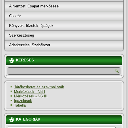
A Nemzeti Csapat mérkőzései
Cikktár
Könyvek, füzetek, újságok
Szerkesztőség
Adatkezelési Szabályzat
KERESÉS
Játékoskeret és szakmai stáb
Mérkőzések - NB I
Mérkőzések - NB III
Igazolások
Tabella
KATEGÓRIÁK