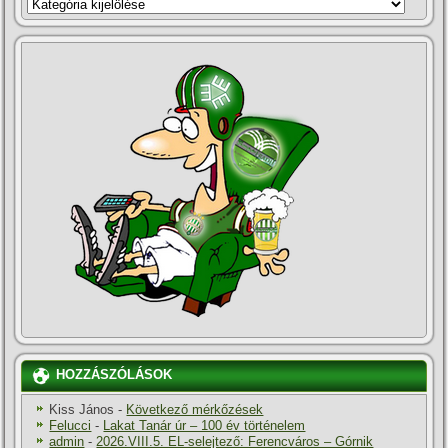
KATEGÓRIÁK
HOZZÁSZÓLÁSOK
Kiss János
-
Következő mérkőzések
Felucci
-
Lakat Tanár úr – 100 év történelem
admin
-
2026.VIII.5. EL-selejtező: Ferencváros – Górnik