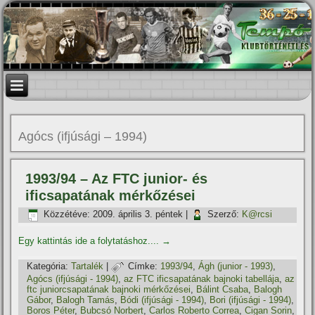
Agócs (ifjúsági – 1994)
1993/94 – Az FTC junior- és
ificsapatának mérkőzései
Közzétéve:
2009. április 3. péntek
|
Szerző:
K@rcsi
Egy kattintás ide a folytatáshoz....
→
Kategória:
Tartalék
|
Címke:
1993/94
,
Ágh (junior - 1993)
,
Agócs (ifjúsági - 1994)
,
az FTC ificsapatának bajnoki tabellája
,
az
ftc juniorcsapatának bajnoki mérkőzései
,
Bálint Csaba
,
Balogh
Gábor
,
Balogh Tamás
,
Bódi (ifjúsági - 1994)
,
Bori (ifjúsági - 1994)
,
Boros Péter
,
Bubcsó Norbert
,
Carlos Roberto Correa
,
Cigan Sorin
,