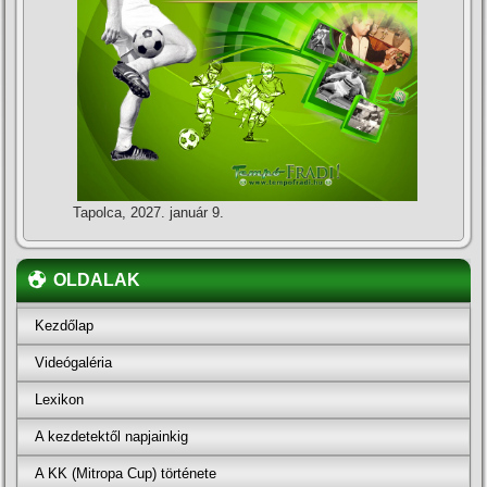
Tapolca, 2027. január 9.
OLDALAK
Kezdőlap
Videógaléria
Lexikon
A kezdetektől napjainkig
A KK (Mitropa Cup) története