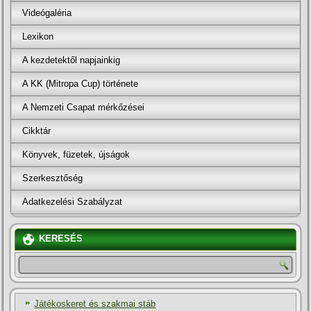
Videógaléria
Lexikon
A kezdetektől napjainkig
A KK (Mitropa Cup) története
A Nemzeti Csapat mérkőzései
Cikktár
Könyvek, füzetek, újságok
Szerkesztőség
Adatkezelési Szabályzat
KERESÉS
Játékoskeret és szakmai stáb