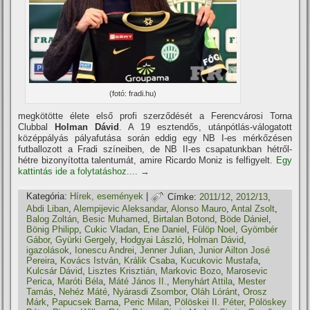
(fotó: fradi.hu)
megkötötte élete első profi szerződését a Ferencvárosi Torna
Clubbal
Holman Dávid
. A 19 esztendős, utánpótlás-válogatott
középpályás pályafutása során eddig egy NB I-es mérkőzésen
futballozott a Fradi szí­neiben, de NB II-es csapatunkban hétről-
hétre bizonyí­totta talentumát, amire Ricardo Moniz is felfigyelt.
Egy
kattintás ide a folytatáshoz....
→
Kategória:
Hí­rek, események
|
Címke:
2011/12
,
2012/13
,
Abdi Liban
,
Alempijevic Aleksandar
,
Alonso Mauro
,
Antal Zsolt
,
Balog Zoltán
,
Besic Muhamed
,
Birtalan Botond
,
Böde Dániel
,
Bönig Philipp
,
Cukic Vladan
,
Ene Daniel
,
Fülöp Noel
,
Gyömbér
Gábor
,
Gyürki Gergely
,
Hodgyai László
,
Holman Dávid
,
igazolások
,
Ionescu Andrei
,
Jenner Julian
,
Junior Ailton José
Pereira
,
Kovács István
,
Králik Csaba
,
Kucukovic Mustafa
,
Kulcsár Dávid
,
Lisztes Krisztián
,
Markovic Bozo
,
Marosevic
Perica
,
Maróti Béla
,
Máté János II.
,
Menyhárt Attila
,
Mester
Tamás
,
Nehéz Máté
,
Nyárasdi Zsombor
,
Oláh Lóránt
,
Orosz
Márk
,
Papucsek Barna
,
Peric Milan
,
Pölöskei II. Péter
,
Pölöskey