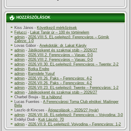
HOZZÁSZÓLÁSOK
Kiss János
-
Következő mérkőzések
Felucci
-
Lakat Tanár úr – 100 év történelem
admin
-
2026.VIII.5. EL-selejtező: Ferencváros – Górnik
Zabrze: 1-0
Lovas Gábor
-
Anekdoták: dr. Lakat Károly
admin
-
Játékoskeret és szakmai stáb – 2026/27
admin
-
2026.VIII.2. Ferencváros – Vasas: 0-0
admin
-
2026.VIII.2. Ferencváros – Vasas: 0-0
admin
-
2026.VII.30. EL-selejtező: Ferencváros – Twente: 2-2
admin
-
Botka Endre
admin
-
Bamidele Yusuf
admin
-
2026.VII.26. Paks – Ferencváros: 4-2
admin
-
2026.VII.26. Paks – Ferencváros: 4-2
admin
-
2026.VII.23. EL-selejtező: Twente – Ferencváros: 1-2
admin
-
Játékoskeret és szakmai stáb – 2026/27
Charbel Bouja
-
Itt a háboru!
Lucas Fuentes
-
A Ferencvárosi Torna Club elnökei: Mailinger
Béla
Laszlo dr.Kincses
-
Átigazolások – 2026/27 (nyár)
admin
-
2026.VII.16. EL-selejtező: Ferencváros – Vojvodina: 3-0
Erdélyi Dodi
-
Kuti László: 70
admin
-
2026.VII.9. EL-selejtező: Vojvodina – Ferencváros: 1-2