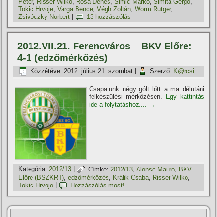
Péter
,
Risser Wilko
,
Rósa Dénes
,
Simic Marko
,
Simita Gergő
,
Tokic Hrvoje
,
Varga Bence
,
Végh Zoltán
,
Worm Rutger
,
Zsivóczky Norbert
|
13 hozzászólás
2012.VII.21. Ferencváros – BKV Előre:
4-1 (edzőmérkőzés)
Közzétéve:
2012. július 21. szombat
|
Szerző:
K@rcsi
Csapatunk négy gólt lőtt a ma délutáni
felkészülési mérkőzésen.
Egy kattintás
ide a folytatáshoz....
→
Kategória:
2012/13
|
Címke:
2012/13
,
Alonso Mauro
,
BKV
Előre (BSZKRT)
,
edzőmérkőzés
,
Králik Csaba
,
Risser Wilko
,
Tokic Hrvoje
|
Hozzászólás most!