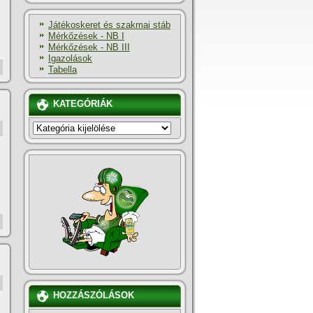
Játékoskeret és szakmai stáb
Mérkőzések - NB I
Mérkőzések - NB III
Igazolások
Tabella
KATEGÓRIÁK
KATEGÓRIÁK
HOZZÁSZÓLÁSOK