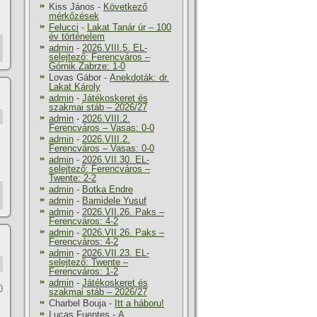
Kiss János
-
Következő
mérkőzések
Felucci
-
Lakat Tanár úr – 100
év történelem
admin
-
2026.VIII.5. EL-
selejtező: Ferencváros –
Górnik Zabrze: 1-0
Lovas Gábor
-
Anekdoták: dr.
Lakat Károly
admin
-
Játékoskeret és
szakmai stáb – 2026/27
admin
-
2026.VIII.2.
Ferencváros – Vasas: 0-0
admin
-
2026.VIII.2.
Ferencváros – Vasas: 0-0
admin
-
2026.VII.30. EL-
selejtező: Ferencváros –
Twente: 2-2
admin
-
Botka Endre
admin
-
Bamidele Yusuf
admin
-
2026.VII.26. Paks –
Ferencváros: 4-2
admin
-
2026.VII.26. Paks –
Ferencváros: 4-2
admin
-
2026.VII.23. EL-
selejtező: Twente –
Ferencváros: 1-2
admin
-
Játékoskeret és
0
szakmai stáb – 2026/27
Charbel Bouja
-
Itt a háboru!
Lucas Fuentes
-
A