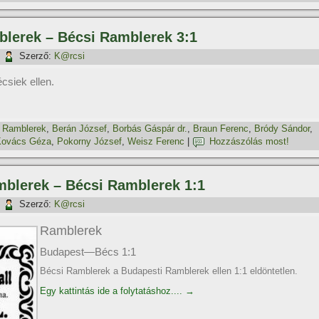
blerek – Bécsi Ramblerek 3:1
|
Szerző:
K@rcsi
csiek ellen.
 Ramblerek
,
Berán József
,
Borbás Gáspár dr.
,
Braun Ferenc
,
Bródy Sándor
,
Kovács Géza
,
Pokorny József
,
Weisz Ferenc
|
Hozzászólás most!
mblerek – Bécsi Ramblerek 1:1
|
Szerző:
K@rcsi
Ramblerek
Budapest—Bécs 1:1
Bécsi Ramblerek a Budapesti Ramblerek ellen 1:1 eldöntetlen.
Egy kattintás ide a folytatáshoz....
→