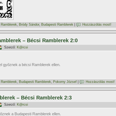
 Ramblerek
,
Bródy Sándor
,
Budapesti Ramblerek
|
Hozzászólás most!
Ramblerek – Bécsi Ramblerek 2:0
Szerző:
K@rcsi
l győznek a bécsi Ramblerek ellen.
 Ramblerek
,
Budapesti Ramblerek
,
Pokorny József
|
Hozzászólás most!
blerek – Bécsi Ramblerek 2:3
Szerző:
K@rcsi
őznek a Budapesti Ramblerek ellen.