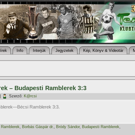
í­rek
Info
Interjúk
Jegyzetek
Kép, Könyv & Videotár
rek – Budapesti Ramblerek 3:3
|
Szerző:
K@rcsi
blerek—Bécsi Ramblerek 3:3.
 Ramblerek
,
Borbás Gáspár dr.
,
Bródy Sándor
,
Budapesti Ramblerek
,
!