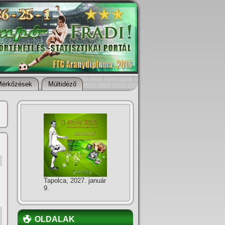
Mérkőzések
Múltidéző
Tapolca, 2027. január
9.
OLDALAK