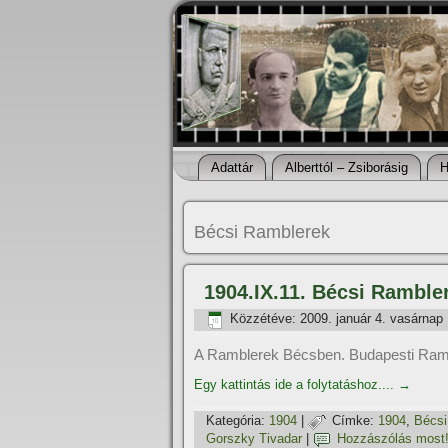
Adattár
Alberttól – Zsiborásig
H
Bécsi Ramblerek
1904.IX.11. Bécsi Ramble
Közzétéve:
2009. január 4. vasárnap
A Ramblerek Bécsben. Budapesti Ram
Egy kattintás ide a folytatáshoz....
→
Kategória:
1904
|
Címke:
1904
,
Bécsi
Gorszky Tivadar
|
Hozzászólás most