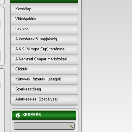
Kezdőlap
Videógaléria
Lexikon
A kezdetektől napjainkig
A KK (Mitropa Cup) története
A Nemzeti Csapat mérkőzései
Cikktár
Könyvek, füzetek, újságok
Szerkesztőség
Adatkezelési Szabályzat
KERESÉS