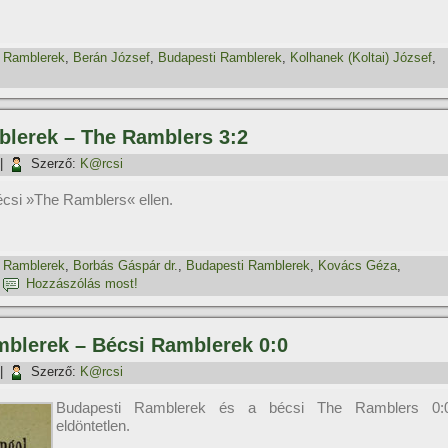
 Ramblerek
,
Berán József
,
Budapesti Ramblerek
,
Kolhanek (Koltai) József
,
blerek – The Ramblers 3:2
|
Szerző:
K@rcsi
csi »The Ramblers« ellen.
 Ramblerek
,
Borbás Gáspár dr.
,
Budapesti Ramblerek
,
Kovács Géza
,
|
Hozzászólás most!
mblerek – Bécsi Ramblerek 0:0
|
Szerző:
K@rcsi
Budapesti Ramblerek és a bécsi The Ramblers 0:
eldöntetlen.