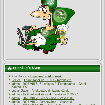
HOZZÁSZÓLÁSOK
Kiss János
-
Következő mérkőzések
Felucci
-
Lakat Tanár úr – 100 év történelem
admin
-
2026.VIII.5. EL-selejtező: Ferencváros – Górnik
Zabrze: 1-0
Lovas Gábor
-
Anekdoták: dr. Lakat Károly
admin
-
Játékoskeret és szakmai stáb – 2026/27
admin
-
2026.VIII.2. Ferencváros – Vasas: 0-0
admin
-
2026.VIII.2. Ferencváros – Vasas: 0-0