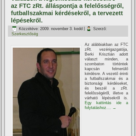
az FTC zRt. álláspontja a felelősségről,
futballszakmai kérdésekről, a tervezett
lépésekről.
Közzétéve:
2009. november 3. kedd
|
Szerző:
Szerkesztőség
Az alábbiakban az FTC
zRt. vezérigazgatója,
Berki Krisztián adott
választ minden, a
szombaton történtek
kapcsán felmerülő
kérdésre. A vezető érinti
a futballszakmai és a
biztonsági kérdéseket,
és beszél a zRt.
felelősségéről, illetve a
várható lépésekről is.
Egy kattintás ide a
folytatáshoz....
→