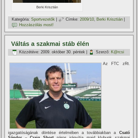
Berki Krisztián
Kategória:
Sportvezetők
|
Címke:
2009/10
,
Berki Krisztián
|
Hozzászólás most!
Váltás a szakmai stáb élén
Közzétéve:
2009. október 30. péntek
|
Szerző:
K@rcsi
Az FTC zRt.
igazgatóságának döntése értelmében a továbbiakban a
Csató
Sándor – Craig Short
páros irányí­tja majd klubunk szakmai