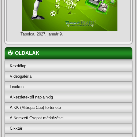
Tapolca, 2027. január 9.
OLDALAK
Kezdőlap
Videógaléria
Lexikon
A kezdetektől napjainkig
A KK (Mitropa Cup) története
A Nemzeti Csapat mérkőzései
Cikktár