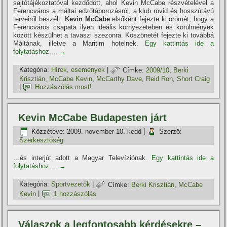
sajtótájékoztatóval kezdődött, ahol Kevin McCabe részvételével a
Ferencváros a máltai edzőtáborozásról, a klub rövid és hosszútávú
terveiről beszélt.
Kevin McCabe
elsőként fejezte ki örömét, hogy a
Ferencváros csapata ilyen ideális környezeteben és körülmények
között készülhet a tavaszi szezonra. Köszönetét fejezte ki továbbá
Máltának, illetve a Maritim hotelnek.
Egy kattintás ide a
folytatáshoz....
→
Kategória:
Hí­rek, események
|
Címke:
2009/10
,
Berki
Krisztián
,
McCabe Kevin
,
McCarthy Dave
,
Reid Ron
,
Short Craig
|
Hozzászólás most!
Kevin McCabe Budapesten járt
Közzétéve:
2009. november 10. kedd
|
Szerző:
Szerkesztőség
…és interjút adott a Magyar Televí­ziónak.
Egy kattintás ide a
folytatáshoz....
→
Kategória:
Sportvezetők
|
Címke:
Berki Krisztián
,
McCabe
Kevin
|
1 hozzászólás
Válaszok a legfontosabb kérdésekre –