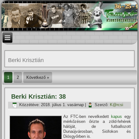
Berki Krisztián
1
2
Következő »
Berki Krisztián: 38
Közzétéve:
2018. július 1. vasárnap
|
Szerző:
K@rcsi
Az FTC-ben nevelkedett
kapus
egy
mérkőzésen őrizte a zöld-fehérek
hálóját, de futballozott
Dunaújvárosban, Siófokon és
Diósgyőrben is.