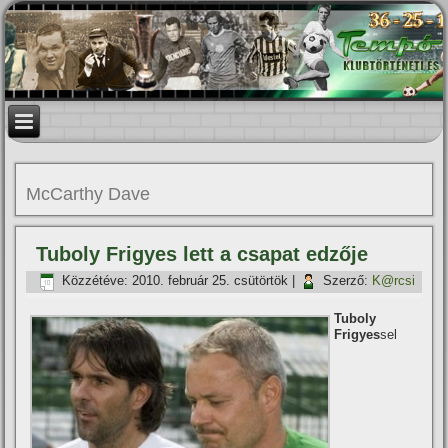
McCarthy Dave
Tuboly Frigyes lett a csapat edzője
Közzétéve:
2010. február 25. csütörtök
|
Szerző:
K@rcsi
Tuboly
Frigyes
sel