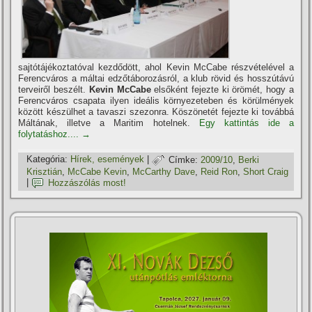
sajtótájékoztatóval kezdődött, ahol Kevin McCabe részvételével a
Ferencváros a máltai edzőtáborozásról, a klub rövid és hosszútávú
terveiről beszélt.
Kevin McCabe
elsőként fejezte ki örömét, hogy a
Ferencváros csapata ilyen ideális környezeteben és körülmények
között készülhet a tavaszi szezonra. Köszönetét fejezte ki továbbá
Máltának, illetve a Maritim hotelnek.
Egy kattintás ide a
folytatáshoz....
→
Kategória:
Hí­rek, események
|
Címke:
2009/10
,
Berki
Krisztián
,
McCabe Kevin
,
McCarthy Dave
,
Reid Ron
,
Short Craig
|
Hozzászólás most!