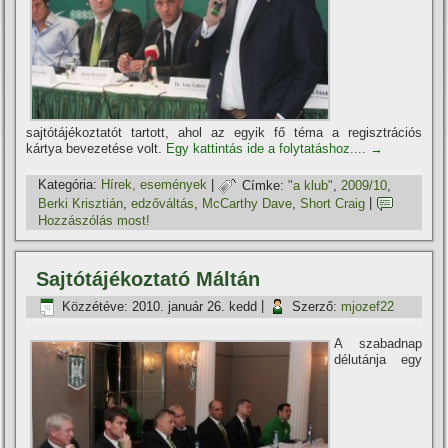
sajtótájékoztatót tartott, ahol az egyik fő téma a regisztrációs
kártya bevezetése volt.
Egy kattintás ide a folytatáshoz....
→
Kategória:
Hí­rek, események
|
Címke:
"a klub"
,
2009/10
,
Berki Krisztián
,
edzőváltás
,
McCarthy Dave
,
Short Craig
|
Hozzászólás most!
Sajtótájékoztató Máltán
Közzétéve:
2010. január 26. kedd
|
Szerző:
mjozef22
A szabadnap
délutánja egy