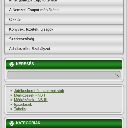
A KK (Mitropa Cup) története
A Nemzeti Csapat mérkőzései
Cikktár
Könyvek, füzetek, újságok
Szerkesztőség
Adatkezelési Szabályzat
KERESÉS
Játékoskeret és szakmai stáb
Mérkőzések - NB I
Mérkőzések - NB III
Igazolások
Tabella
KATEGÓRIÁK