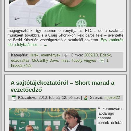
megegyeztünk, í­gy papí­ron ő irányí­tja az FTC-t, de a szakmai
munkáért továbbra is a Craig Short-Ron Reid páros felel – jelentette
be Berki Krisztián vezérigaztató a szurkolói ankéton.
Egy kattintás
ide a folytatáshoz....
→
Kategória:
Hí­rek, események
|
Címke:
2009/10
,
Edzők
,
edzőváltás
,
McCarthy Dave
,
mlsz
,
Tuboly Frigyes
|
1
hozzászólás
A sajtótájékoztatóról – Short marad a
vezetőedző
Közzétéve:
2010. február 12. péntek
|
Szerző:
mjozef22
A Ferencváros
labdarúgó
csapata
péntek délután