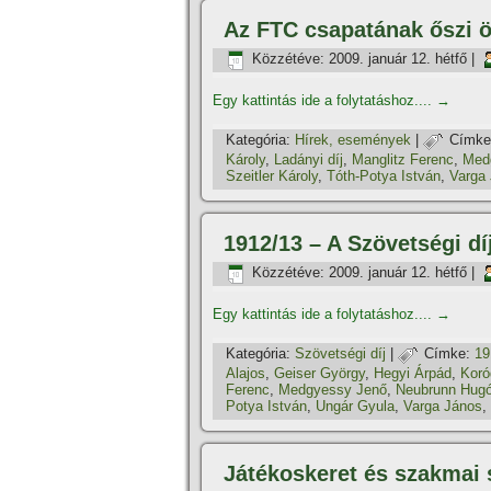
Az FTC csapatának őszi ös
Közzétéve:
2009. január 12. hétfő
|
Egy kattintás ide a folytatáshoz....
→
Kategória:
Hí­rek, események
|
Címke
Károly
,
Ladányi dí­j
,
Manglitz Ferenc
,
Med
Szeitler Károly
,
Tóth-Potya István
,
Varga
1912/13 – A Szövetségi dí­
Közzétéve:
2009. január 12. hétfő
|
Egy kattintás ide a folytatáshoz....
→
Kategória:
Szövetségi dí­j
|
Címke:
19
Alajos
,
Geiser György
,
Hegyi Árpád
,
Koró
Ferenc
,
Medgyessy Jenő
,
Neubrunn Hug
Potya István
,
Ungár Gyula
,
Varga János
,
Játékoskeret és szakmai 