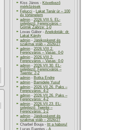
Kiss János
-
Következő
mérkőzések
Felucci
-
Lakat Tanár úr – 100
év történelem
admin
-
2026.VIII.5. EL-
selejtező: Ferencváros –
Górnik Zabrze: 1-0
Lovas Gábor
-
Anekdoták: dr.
Lakat Károly
admin
-
Játékoskeret és
szakmai stáb – 2026/27
admin
-
2026.VIII.2.
Ferencváros – Vasas: 0-0
admin
-
2026.VIII.2.
Ferencváros – Vasas: 0-0
admin
-
2026.VII.30. EL-
selejtező: Ferencváros –
Twente: 2-2
admin
-
Botka Endre
admin
-
Bamidele Yusuf
admin
-
2026.VII.26. Paks –
Ferencváros: 4-2
admin
-
2026.VII.26. Paks –
Ferencváros: 4-2
admin
-
2026.VII.23. EL-
selejtező: Twente –
Ferencváros: 1-2
admin
-
Játékoskeret és
szakmai stáb – 2026/27
Charbel Bouja
-
Itt a háboru!
Lucas Fuentes
-
A