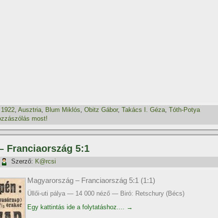
,
1922
,
Ausztria
,
Blum Miklós
,
Obitz Gábor
,
Takács I. Géza
,
Tóth-Potya
zzászólás most!
– Franciaország 5:1
Szerző:
K@rcsi
Magyarország – Franciaország 5:1 (1:1)
Üllői-uti pálya — 14 000 néző — Biró: Retschury (Bécs)
Egy kattintás ide a folytatáshoz....
→