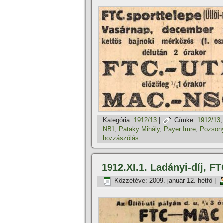
Kategória:
1912/13
|
Címke:
1912/13
NB1
,
Pataky Mihály
,
Payer Imre
,
Pozsonyi
hozzászólás
1912.XI.1. Ladányi-dí­j, 
Közzétéve:
2009. január 12. hétfő
|