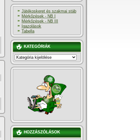
Játékoskeret és szakmai stáb
Mérkőzések - NB I
Mérkőzések - NB III
Igazolások
Tabella
KATEGÓRIÁK
KATEGÓRIÁK
HOZZÁSZÓLÁSOK