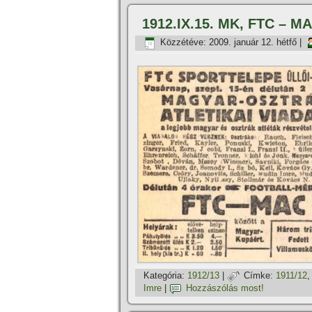
1912.IX.15. MK, FTC – MA
Közzétéve:
2009. január 12. hétfő
|
Kategória:
1912/13
|
Címke:
1911/12
Imre
|
Hozzászólás most!