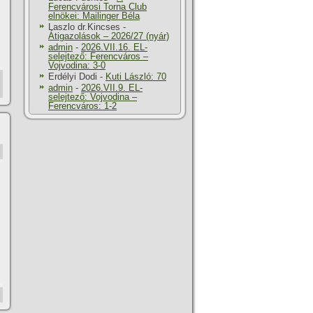
Ferencvárosi Torna Club
elnökei: Mailinger Béla
Laszlo dr.Kincses
-
Átigazolások – 2026/27 (nyár)
admin
-
2026.VII.16. EL-
selejtező: Ferencváros –
Vojvodina: 3-0
Erdélyi Dodi
-
Kuti László: 70
admin
-
2026.VII.9. EL-
selejtező: Vojvodina –
Ferencváros: 1-2