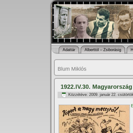
Adattár
Alberttól – Zsiborásig
H
Blum Miklós
1922.IV.30. Magyarország 
Közzétéve:
2009. január 22. csütörtö
E