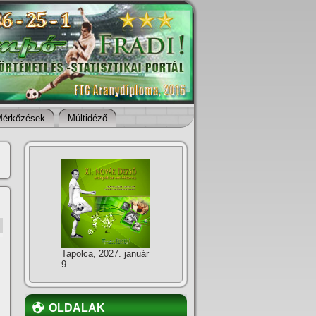
Mérkőzések
Múltidéző
Tapolca, 2027. január
9.
OLDALAK