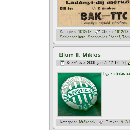
Kategória:
1912/13
|
Címke:
1912/13
Schlosser Imre
,
Szandovics József
,
Tóth
Blum II. Miklós
Közzétéve:
2009. január 12. hétfő
|
Egy kattintás id
Kategória:
Játékosok
|
Címke:
1912/