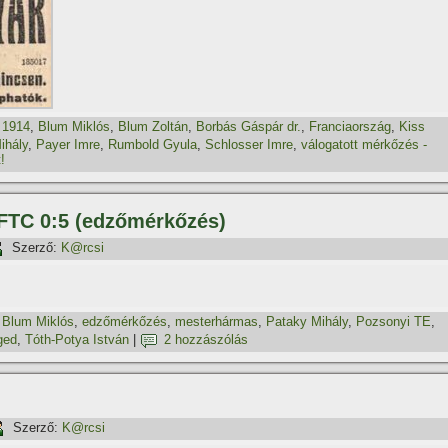
,
1914
,
Blum Miklós
,
Blum Zoltán
,
Borbás Gáspár dr.
,
Franciaország
,
Kiss
ihály
,
Payer Imre
,
Rumbold Gyula
,
Schlosser Imre
,
válogatott mérkőzés -
!
 FTC 0:5 (edzőmérkőzés)
Szerző:
K@rcsi
,
Blum Miklós
,
edzőmérkőzés
,
mesterhármas
,
Pataky Mihály
,
Pozsonyi TE
,
ged
,
Tóth-Potya István
|
2 hozzászólás
Szerző:
K@rcsi