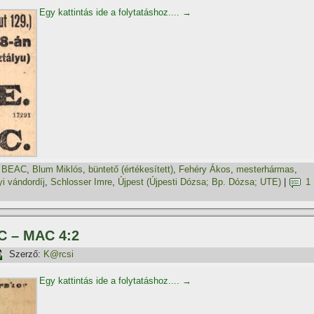
Egy kattintás ide a folytatáshoz....
→
,
BEAC
,
Blum Miklós
,
büntető (értékesí­tett)
,
Fehéry Ákos
,
mesterhármas
,
 vándordí­j
,
Schlosser Imre
,
Újpest (Újpesti Dózsa; Bp. Dózsa; UTE)
|
1
FTC – MAC 4:2
Szerző:
K@rcsi
Egy kattintás ide a folytatáshoz....
→