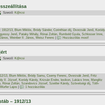
szeállí­tása
Szerző:
K@rcsi
:
1912/13
,
Blum Miklós
,
Bródy Sándor
,
Corinthian dí­j
,
Dvorzsák Jenő
,
Koródy
gyessy Jenő
,
Pataky Mihály
,
Rónai Zoltán
,
Rumbold Gyula
,
Schlosser Imre
,
 János
,
Weinber II. János
,
Weisz Ferenc
|
Hozzászólás most!
jért
Szerző:
K@rcsi
12/13
,
Blum Miklós
,
Bródy Samu
,
Cserny Ferenc
,
Dvorzsák Jenő
,
Fritz
dy II. József
,
Koródy Károly
,
Krizsán Endre
,
lexikon
,
Lukács Imre
,
Manglitz
ó
,
Rónai Zoltán
,
Szandovics József
,
Szeitler Károly
,
Szövetségi dí­j
,
Tóth-
Wurfer Lajos
|
1 hozzászólás
stáb – 1912/13