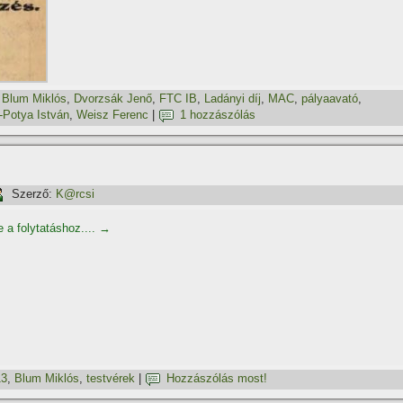
,
Blum Miklós
,
Dvorzsák Jenő
,
FTC IB
,
Ladányi dí­j
,
MAC
,
pályaavató
,
-Potya István
,
Weisz Ferenc
|
1 hozzászólás
Szerző:
K@rcsi
e a folytatáshoz....
→
13
,
Blum Miklós
,
testvérek
|
Hozzászólás most!