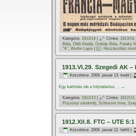
Kategória:
1913/14
|
Címke:
1913/14
Béla
,
Oláh Aladár
,
Ordódy Béla
,
Pataky M
"A"
,
Wurfer Lajos
|
Hozzászólás most
1913.VI.29. Szegedi AK –
Közzétéve:
2009. január 13. kedd
|
Egy kattintás ide a folytatáshoz....
→
Kategória:
1912/13
|
Címke:
1912/13
Pozsonyi vándordí­j
,
Schlosser Imre
,
Sze
1912.XII.8. FTC – UTE 5:1
Közzétéve:
2009. január 12. hétfő
|