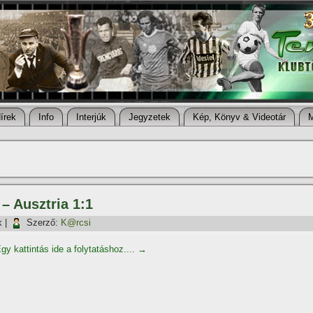
í­rek
Info
Interjúk
Jegyzetek
Kép, Könyv & Videotár
– Ausztria 1:1
k
|
Szerző:
K@rcsi
gy kattintás ide a folytatáshoz....
→