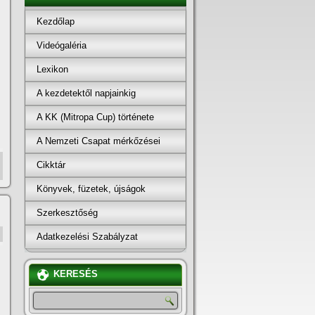
Kezdőlap
Videógaléria
Lexikon
A kezdetektől napjainkig
A KK (Mitropa Cup) története
A Nemzeti Csapat mérkőzései
Cikktár
Könyvek, füzetek, újságok
Szerkesztőség
Adatkezelési Szabályzat
KERESÉS