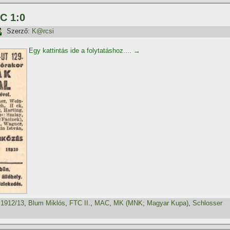
C 1:0
Szerző:
K@rcsi
Egy kattintás ide a folytatáshoz....
→
,
1912/13
,
Blum Miklós
,
FTC II.
,
MAC
,
MK (MNK; Magyar Kupa)
,
Schlosser