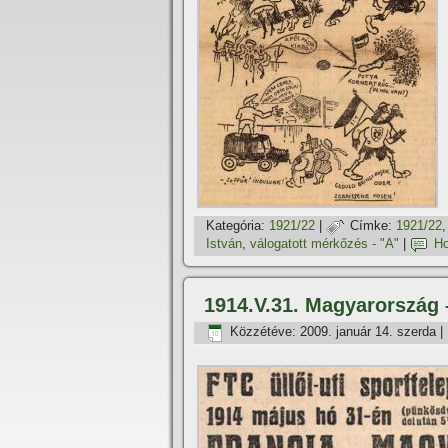
Kategória:
1921/22
|
Címke:
1921/22
István
,
válogatott mérkőzés - "A"
|
Ho
1914.V.31. Magyarország 
Közzétéve:
2009. január 14. szerda
|