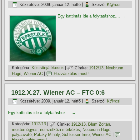
Közzétéve:
2009. január 12. hétfő
|
Szerző:
K@rcsi
Egy kattintás ide a folytatáshoz....
→
Kategória:
Kölcsönjátékosok
|
Címke:
1912/13
,
Neubrunn
Hugó
,
Wiener AC
|
Hozzászólás most!
1912.X.27. Wiener AC – FTC 0:6
Közzétéve:
2009. január 12. hétfő
|
Szerző:
K@rcsi
Egy kattintás ide a folytatáshoz....
→
Kategória:
1912/13
|
Címke:
1912/13
,
Blum Zoltán
,
mesternégyes
,
nemzetközi mérkőzés
,
Neubrunn Hugó
,
pályaavató
,
Pataky Mihály
,
Schlosser Imre
,
Wiener AC
|
Hozzászólás most!