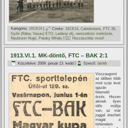
Kategória:
1913/14
|
Címke:
1913/14
,
Caledonians
,
FTC IB
,
Győri (Rába; Vasas) ETO
,
Ladányi dí­j
,
nemzetközi mérkőzés
,
Neubrunn Hugó
,
Pataky Mihály
|
Hozzászólás most!
1913.VI.1. MK-döntő, FTC – BAK 2:1
Közzétéve:
2009. január 13. kedd
|
Szerző:
lalolib
Visszaugorni
az időben több
mint száz évet
igazán
felemelő
érzés. Hiszen
akinek ilyen
idős múltja
van, az már
joggal érezheti
magát a
történelem