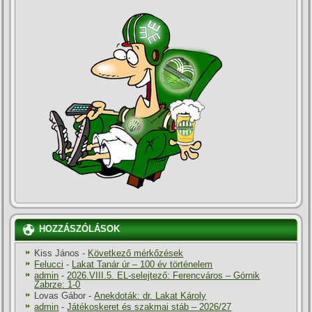
HOZZÁSZÓLÁSOK
Kiss János
-
Következő mérkőzések
Felucci
-
Lakat Tanár úr – 100 év történelem
admin
-
2026.VIII.5. EL-selejtező: Ferencváros – Górnik
Zabrze: 1-0
Lovas Gábor
-
Anekdoták: dr. Lakat Károly
admin
-
Játékoskeret és szakmai stáb – 2026/27