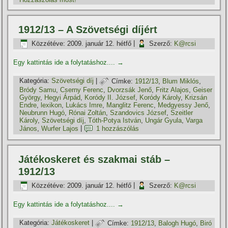
1912/13 – A Szövetségi dí­jért
Közzétéve:
2009. január 12. hétfő
|
Szerző:
K@rcsi
Egy kattintás ide a folytatáshoz....
→
Kategória:
Szövetségi dí­j
|
Címke:
1912/13
,
Blum Miklós
,
Bródy Samu
,
Cserny Ferenc
,
Dvorzsák Jenő
,
Fritz Alajos
,
Geiser
György
,
Hegyi Árpád
,
Koródy II. József
,
Koródy Károly
,
Krizsán
Endre
,
lexikon
,
Lukács Imre
,
Manglitz Ferenc
,
Medgyessy Jenő
,
Neubrunn Hugó
,
Rónai Zoltán
,
Szandovics József
,
Szeitler
Károly
,
Szövetségi dí­j
,
Tóth-Potya István
,
Ungár Gyula
,
Varga
János
,
Wurfer Lajos
|
1 hozzászólás
Játékoskeret és szakmai stáb –
1912/13
Közzétéve:
2009. január 12. hétfő
|
Szerző:
K@rcsi
Egy kattintás ide a folytatáshoz....
→
Kategória:
Játékoskeret
|
Címke:
1912/13
,
Balogh Hugó
,
Biró