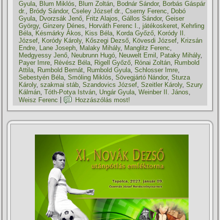
Gyula
,
Blum Miklós
,
Blum Zoltán
,
Bodnár Sándor
,
Borbás Gáspár
dr.
,
Bródy Sándor
,
Cseley József dr.
,
Cserny Ferenc
,
Dobó
Gyula
,
Dvorzsák Jenő
,
Fritz Alajos
,
Gállos Sándor
,
Geiser
György
,
Ginzery Dénes
,
Horváth Ferenc I.
,
játékoskeret
,
Kehrling
Béla
,
Késmárky Ákos
,
Kiss Béla
,
Korda Győző
,
Koródy II.
József
,
Koródy Károly
,
Kőszegi Dezső
,
Kövesdi József
,
Krizsán
Endre
,
Lane Joseph
,
Malaky Mihály
,
Manglitz Ferenc
,
Medgyessy Jenő
,
Neubrunn Hugó
,
Neuwelt Emil
,
Pataky Mihály
,
Payer Imre
,
Révész Béla
,
Rigell Győző
,
Rónai Zoltán
,
Rumbold
Attila
,
Rumbold Bernát
,
Rumbold Gyula
,
Schlosser Imre
,
Sebestyén Béla
,
Smóling Miklós
,
Sövegjártó Nándor
,
Sturza
Károly
,
szakmai stáb
,
Szandovics József
,
Szeitler Károly
,
Szury
Kálmán
,
Tóth-Potya István
,
Ungár Gyula
,
Weinber II. János
,
Weisz Ferenc
|
Hozzászólás most!