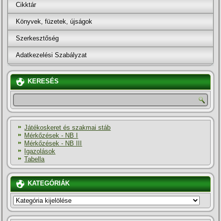
Cikktár
Könyvek, füzetek, újságok
Szerkesztőség
Adatkezelési Szabályzat
KERESÉS
Játékoskeret és szakmai stáb
Mérkőzések - NB I
Mérkőzések - NB III
Igazolások
Tabella
KATEGÓRIÁK
KATEGÓRIÁK