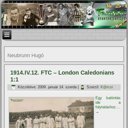
Neubrunn Hugó
1914.IV.12. FTC – London Caledonians
1:1
Közzétéve:
2009. január 14. szerda
|
Szerző:
K@rcsi
Egy kattintás
ide a
folytatáshoz....
→