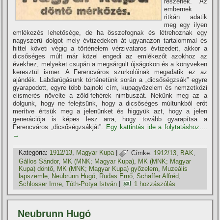
részének. Az
embernek
ritkán adatik
meg egy ilyen
emlékezés lehetősége, de ha összefognak és létrehoznak egy
nagyszerű dolgot mely évtizedeken át ugyanazon tartalommal és
hittel követi végig a történelem vérzivataros évtizedeit, akkor a
dicsőséges múlt már közel engedi az emlékezőt azokhoz az
évekhez, melyeket csupán a megsárgult újságokon és a könyveken
keresztül ismer. A Ferencváros szurkolóinak megadatik ez az
ajándék. Labdarúgásunk történetünk során a „dicsőségzsák” egyre
gyarapodott, egyre több bajnoki cí­m, kupagyőzelem és nemzetközi
elismerés növelte a zöld-fehérek nimbuszát. Nekünk meg az a
dolgunk, hogy ne felejtsünk, hogy a dicsőséges múltunkból erőt
merí­tve értsük meg a jelenünket és higgyük azt, hogy a jelen
generációja is képes lesz arra, hogy tovább gyarapí­tsa a
Ferencváros „dicsőségzsákját”.
Egy kattintás ide a folytatáshoz....
→
Kategória:
1912/13
,
Magyar Kupa
|
Címke:
1912/13
,
BAK
,
Gállos Sándor
,
MK (MNK; Magyar Kupa)
,
MK (MNK; Magyar
Kupa) döntő
,
MK (MNK; Magyar Kupa) győzelem
,
Muzeális
lapszemle
,
Neubrunn Hugó
,
Rudas Ernő
,
Schaffer Alfréd
,
Schlosser Imre
,
Tóth-Potya István
|
1 hozzászólás
Neubrunn Hugó