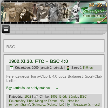
BSC
1902.XI.30. FTC – BSC 4:0
Közzétéve:
2009. január 2. péntek
|
Szerző:
K@rcsi
Ferenczvárosi Torna-Club I. 4:0 győz Budapesti Sport-Club
I. ellen.
Egy kattintás ide a folytatáshoz....
→
Kategória:
1902
|
Címke:
1902
,
Bródy Sándor
,
BSC
,
Feketeházy Tibor
,
Manglitz Ferenc
,
NB1
,
piros lap
(emberhátrány)
,
Schwarcz (Fekete) Leó
|
Hozzászólás most!