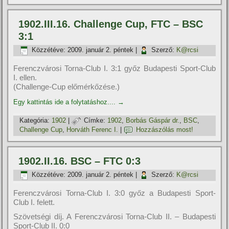
1902.III.16. Challenge Cup, FTC – BSC
3:1
Közzétéve:
2009. január 2. péntek
|
Szerző:
K@rcsi
Ferenczvárosi Torna-Club I. 3:1 győz Budapesti Sport-Club
I. ellen.
(Challenge-Cup előmérkőzése.)
Egy kattintás ide a folytatáshoz....
→
Kategória:
1902
|
Címke:
1902
,
Borbás Gáspár dr.
,
BSC
,
Challenge Cup
,
Horváth Ferenc I.
|
Hozzászólás most!
1902.II.16. BSC – FTC 0:3
Közzétéve:
2009. január 2. péntek
|
Szerző:
K@rcsi
Ferenczvárosi Torna-Club I. 3:0 győz a Budapesti Sport-
Club I. felett.
Szövetségi dí­j. A Ferenczvárosi Torna-Club II. – Budapesti
Sport-Club II. 0:0