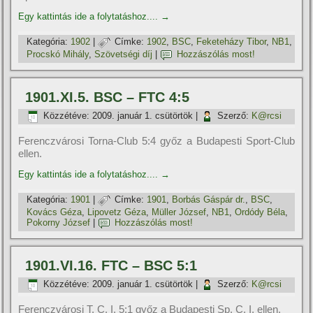
Egy kattintás ide a folytatáshoz....
→
Kategória:
1902
|
Címke:
1902
,
BSC
,
Feketeházy Tibor
,
NB1
,
Procskó Mihály
,
Szövetségi dí­j
|
Hozzászólás most!
1901.XI.5. BSC – FTC 4:5
Közzétéve:
2009. január 1. csütörtök
|
Szerző:
K@rcsi
Ferenczvárosi Torna-Club 5:4 győz a Budapesti Sport-Club
ellen.
Egy kattintás ide a folytatáshoz....
→
Kategória:
1901
|
Címke:
1901
,
Borbás Gáspár dr.
,
BSC
,
Kovács Géza
,
Lipovetz Géza
,
Müller József
,
NB1
,
Ordódy Béla
,
Pokorny József
|
Hozzászólás most!
1901.VI.16. FTC – BSC 5:1
Közzétéve:
2009. január 1. csütörtök
|
Szerző:
K@rcsi
Ferenczvárosi T. C. I. 5:1 győz a Budapesti Sp. C. I. ellen.