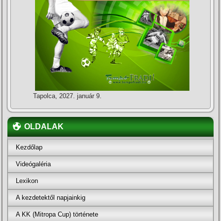
Tapolca, 2027. január 9.
OLDALAK
Kezdőlap
Videógaléria
Lexikon
A kezdetektől napjainkig
A KK (Mitropa Cup) története