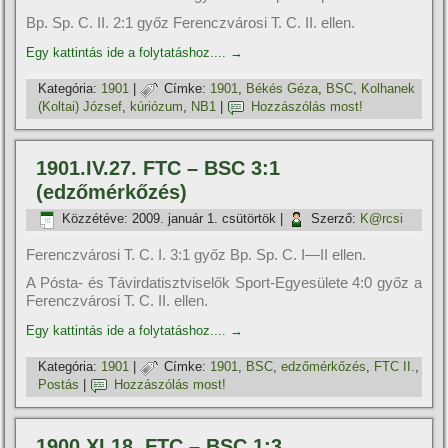
Bp. Sp. C. II. 2:1 győz Ferenczvárosi T. C. II. ellen.
Egy kattintás ide a folytatáshoz....
→
Kategória:
1901
|
Címke:
1901
,
Békés Géza
,
BSC
,
Kolhanek
(Koltai) József
,
kúriózum
,
NB1
|
Hozzászólás most!
1901.IV.27. FTC – BSC 3:1
(edzőmérkőzés)
Közzétéve:
2009. január 1. csütörtök
|
Szerző:
K@rcsi
Ferenczvárosi T. C. I. 3:1 győz Bp. Sp. C. I—II ellen.
A Pósta- és Távirdatisztviselők Sport-Egyesülete 4:0 győz a
Ferenczvárosi T. C. II. ellen.
Egy kattintás ide a folytatáshoz....
→
Kategória:
1901
|
Címke:
1901
,
BSC
,
edzőmérkőzés
,
FTC II.
,
Postás
|
Hozzászólás most!
1900.XI.18. FTC – BSC 1:3