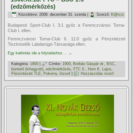
(edzőmérkőzés)
Közzétéve:
2008. december 31. szerda
|
Szerző:
K@rcsi
Budapesti Sport-Club I. 3:1 győz a Ferenczvárosi Torna-
Club I. ellen.
Ferenczvárosi Torna-Club II. 11:0 győz a Pénzintézeti
Tisztviselők Labdarúgó-Társasága ellen.
Egy kattintás ide a folytatáshoz....
→
Kategória:
1900
|
Címke:
1900
,
Borbás Gáspár dr.
,
BSC
,
büntető (kihagyott)
,
edzőmérkőzés
,
FTC II.
,
Horn K. Lajos
,
Pénzintézeti TLE
,
Pokorny József
|
Hozzászólás most!