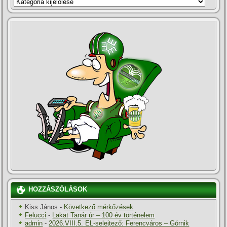
KATEGÓRIÁK
HOZZÁSZÓLÁSOK
Kiss János
-
Következő mérkőzések
Felucci
-
Lakat Tanár úr – 100 év történelem
admin
-
2026.VIII.5. EL-selejtező: Ferencváros – Górnik