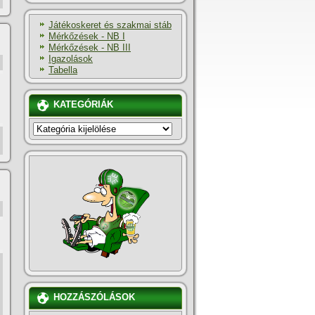
Játékoskeret és szakmai stáb
Mérkőzések - NB I
Mérkőzések - NB III
Igazolások
Tabella
KATEGÓRIÁK
KATEGÓRIÁK
HOZZÁSZÓLÁSOK