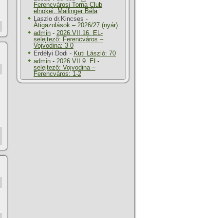
Ferencvárosi Torna Club
elnökei: Mailinger Béla
Laszlo dr.Kincses
-
Átigazolások – 2026/27 (nyár)
admin
-
2026.VII.16. EL-
selejtező: Ferencváros –
Vojvodina: 3-0
Erdélyi Dodi
-
Kuti László: 70
admin
-
2026.VII.9. EL-
selejtező: Vojvodina –
Ferencváros: 1-2