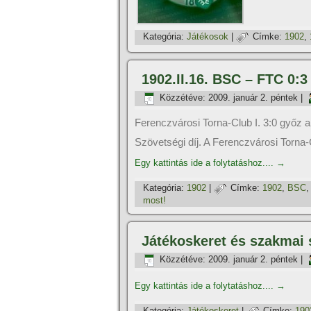
Kategória:
Játékosok
|
Címke:
1902
,
1902.II.16. BSC – FTC 0:3
Közzétéve:
2009. január 2. péntek
|
Ferenczvárosi Torna-Club I. 3:0 győz a 
Szövetségi dí­j. A Ferenczvárosi Torna-C
Egy kattintás ide a folytatáshoz....
→
Kategória:
1902
|
Címke:
1902
,
BSC
most!
Játékoskeret és szakmai 
Közzétéve:
2009. január 2. péntek
|
Egy kattintás ide a folytatáshoz....
→
Kategória:
Játékoskeret
|
Címke:
190