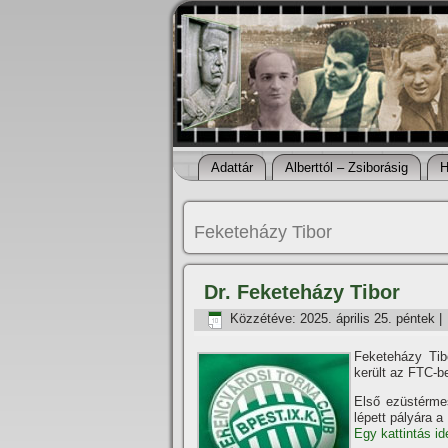
Adattár
Alberttól – Zsiborásig
H
Feketeházy Tibor
Dr. Feketeházy Tibor
Közzétéve:
2025. április 25. péntek
|
Feketeházy Tibo
került az FTC-b
Első ezüstérm
lépett pályára 
Egy kattintás id