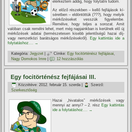
elérkeztem addig, hogy folytatni tudom.
Az előző részekben – kellő fejfájások kí­
séretben – eldöntöttük (???), hogy melyik
mérkőzéseket vesszük figyelembe.
Remélve, hogy teljes a sorozat. Amit
valóban csak remélni lehet, mert még napjainkban is kerülnek elő új
mérkőzések adatai (természetesen kisebb jelentőségű hazai dí­j-
vagy nemzetközi barátságos mérkőzésekről).
Egy kattintás ide a
folytatáshoz....
→
Kategória:
Jegyzet
|
Címke:
Egy focitörténész fejfájásai
,
Nagy Domokos Imre
|
12 hozzászólás
Egy focitörténész fejfájásai III.
Közzétéve:
2012. február 15. szerda
|
Szerző:
Szerkesztőség
Hazai „hivatalos” mérkőzések vagy
mennyi az annyi? – 2. rész
Egy kattintás
ide a folytatáshoz....
→