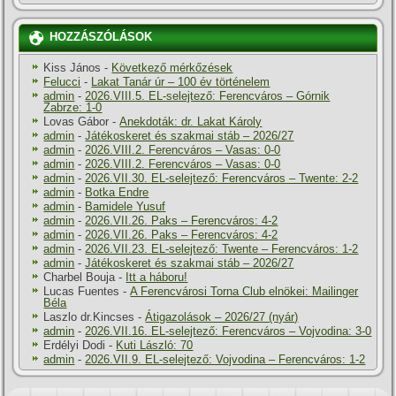
HOZZÁSZÓLÁSOK
Kiss János
-
Következő mérkőzések
Felucci
-
Lakat Tanár úr – 100 év történelem
admin
-
2026.VIII.5. EL-selejtező: Ferencváros – Górnik
Zabrze: 1-0
Lovas Gábor
-
Anekdoták: dr. Lakat Károly
admin
-
Játékoskeret és szakmai stáb – 2026/27
admin
-
2026.VIII.2. Ferencváros – Vasas: 0-0
admin
-
2026.VIII.2. Ferencváros – Vasas: 0-0
admin
-
2026.VII.30. EL-selejtező: Ferencváros – Twente: 2-2
admin
-
Botka Endre
admin
-
Bamidele Yusuf
admin
-
2026.VII.26. Paks – Ferencváros: 4-2
admin
-
2026.VII.26. Paks – Ferencváros: 4-2
admin
-
2026.VII.23. EL-selejtező: Twente – Ferencváros: 1-2
admin
-
Játékoskeret és szakmai stáb – 2026/27
Charbel Bouja
-
Itt a háboru!
Lucas Fuentes
-
A Ferencvárosi Torna Club elnökei: Mailinger
Béla
Laszlo dr.Kincses
-
Átigazolások – 2026/27 (nyár)
admin
-
2026.VII.16. EL-selejtező: Ferencváros – Vojvodina: 3-0
Erdélyi Dodi
-
Kuti László: 70
admin
-
2026.VII.9. EL-selejtező: Vojvodina – Ferencváros: 1-2