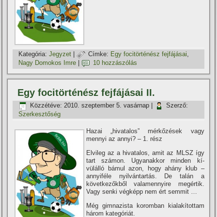
Kategória:
Jegyzet
|
Címke:
Egy focitörténész fejfájásai
,
Nagy Domokos Imre
|
10 hozzászólás
Egy focitörténész fejfájásai II.
Közzétéve:
2010. szeptember 5. vasárnap
|
Szerző:
Szerkesztőség
Hazai „hivatalos” mérkőzések vagy
mennyi az annyi? – 1. rész
Elvileg az a hivatalos, amit az MLSZ í­gy
tart számon. Ugyanakkor minden kí­
vülálló bámul azon, hogy ahány klub –
annyiféle nyilvántartás. De talán a
következőkből valamennyire megértik.
Vagy senki végképp nem ért semmit …
Még gimnazista koromban kialakí­tottam
három kategóriát.