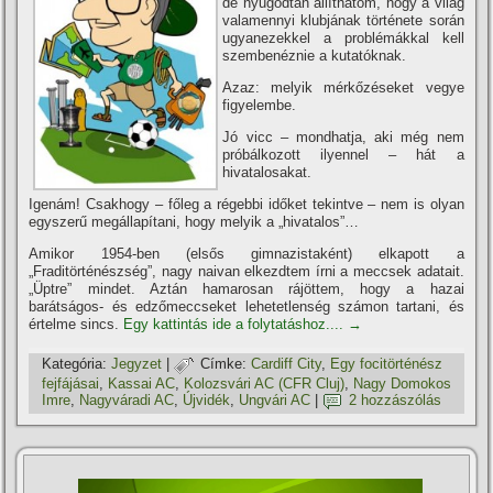
de nyugodtan állí­thatom, hogy a világ
valamennyi klubjának története során
ugyanezekkel a problémákkal kell
szembenéznie a kutatóknak.
Azaz: melyik mérkőzéseket vegye
figyelembe.
Jó vicc – mondhatja, aki még nem
próbálkozott ilyennel – hát a
hivatalosakat.
Igenám! Csakhogy – főleg a régebbi időket tekintve – nem is olyan
egyszerű megállapí­tani, hogy melyik a „hivatalos”…
Amikor 1954-ben (elsős gimnazistaként) elkapott a
„Fraditörténészség”, nagy naivan elkezdtem í­rni a meccsek adatait.
„Üptre” mindet. Aztán hamarosan rájöttem, hogy a hazai
barátságos- és edzőmeccseket lehetetlenség számon tartani, és
értelme sincs.
Egy kattintás ide a folytatáshoz....
→
Kategória:
Jegyzet
|
Címke:
Cardiff City
,
Egy focitörténész
fejfájásai
,
Kassai AC
,
Kolozsvári AC (CFR Cluj)
,
Nagy Domokos
Imre
,
Nagyváradi AC
,
Újvidék
,
Ungvári AC
|
2 hozzászólás