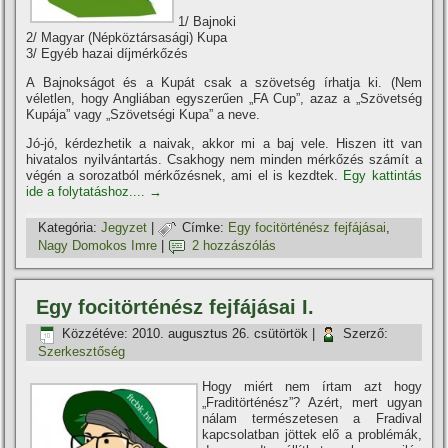
1/ Bajnoki
2/ Magyar (Népköztársasági) Kupa
3/ Egyéb hazai dí­jmérkőzés
A Bajnokságot és a Kupát csak a szövetség í­rhatja ki. (Nem
véletlen, hogy Angliában egyszerűen „FA Cup”, azaz a „Szövetség
Kupája” vagy „Szövetségi Kupa” a neve.
Jó-jó, kérdezhetik a naivak, akkor mi a baj vele. Hiszen itt van
hivatalos nyilvántartás. Csakhogy nem minden mérkőzés számí­t a
végén a sorozatból mérkőzésnek, ami el is kezdtek.
Egy kattintás
ide a folytatáshoz....
→
Kategória:
Jegyzet
|
Címke:
Egy focitörténész fejfájásai
,
Nagy Domokos Imre
|
2 hozzászólás
Egy focitörténész fejfájásai I.
Közzétéve:
2010. augusztus 26. csütörtök
|
Szerző:
Szerkesztőség
Hogy miért nem í­rtam azt hogy
„Fraditörténész”? Azért, mert ugyan
nálam természetesen a Fradival
kapcsolatban jöttek elő a problémák,