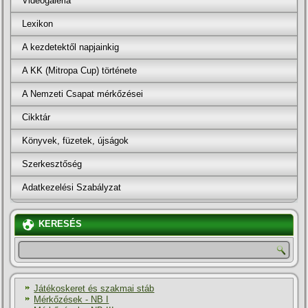
Videógaléria
Lexikon
A kezdetektől napjainkig
A KK (Mitropa Cup) története
A Nemzeti Csapat mérkőzései
Cikktár
Könyvek, füzetek, újságok
Szerkesztőség
Adatkezelési Szabályzat
KERESÉS
Játékoskeret és szakmai stáb
Mérkőzések - NB I