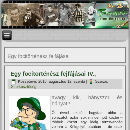
Egy focitörténész fejfájásai
Egy focitörténész fejfájásai IV.,
Közzétéve:
2015. augusztus 12. szerda
|
Szerző:
Szerkesztőség
avagy kik, hányszor és
hányat?
Öt évvel ezelőtt hagytam abba a
sorozatot, aztán sok minden jött közbe –
többek között egy ideig törzsvendég
voltam a Kékgolyó utcában – de csak