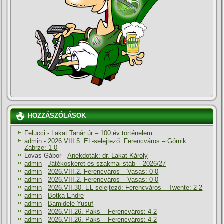
HOZZÁSZÓLÁSOK
Felucci
-
Lakat Tanár úr – 100 év történelem
admin
-
2026.VIII.5. EL-selejtező: Ferencváros – Górnik
Zabrze: 1-0
Lovas Gábor
-
Anekdoták: dr. Lakat Károly
admin
-
Játékoskeret és szakmai stáb – 2026/27
admin
-
2026.VIII.2. Ferencváros – Vasas: 0-0
admin
-
2026.VIII.2. Ferencváros – Vasas: 0-0
admin
-
2026.VII.30. EL-selejtező: Ferencváros – Twente: 2-2
admin
-
Botka Endre
admin
-
Bamidele Yusuf
admin
-
2026.VII.26. Paks – Ferencváros: 4-2
admin
-
2026.VII.26. Paks – Ferencváros: 4-2