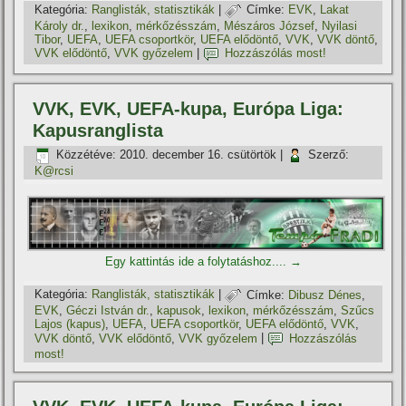
Kategória:
Ranglisták, statisztikák
|
Címke:
EVK
,
Lakat
Károly dr.
,
lexikon
,
mérkőzésszám
,
Mészáros József
,
Nyilasi
Tibor
,
UEFA
,
UEFA csoportkör
,
UEFA elődöntő
,
VVK
,
VVK döntő
,
VVK elődöntő
,
VVK győzelem
|
Hozzászólás most!
VVK, EVK, UEFA-kupa, Európa Liga:
Kapusranglista
Közzétéve:
2010. december 16. csütörtök
|
Szerző:
K@rcsi
Egy kattintás ide a folytatáshoz....
→
Kategória:
Ranglisták, statisztikák
|
Címke:
Dibusz Dénes
,
EVK
,
Géczi István dr.
,
kapusok
,
lexikon
,
mérkőzésszám
,
Szűcs
Lajos (kapus)
,
UEFA
,
UEFA csoportkör
,
UEFA elődöntő
,
VVK
,
VVK döntő
,
VVK elődöntő
,
VVK győzelem
|
Hozzászólás
most!