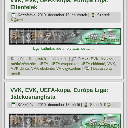
VVK, EVK, UEFA-kupa, Európa Liga:
Ellenfelek
Közzétéve:
2010. december 16. csütörtök
|
Szerző:
K@rcsi
Egy kattintás ide a folytatáshoz....
→
Kategória:
Ranglisták, statisztikák
|
Címke:
EVK
,
lexikon
,
mérkőzésszám
,
UEFA
,
UEFA csoportkör
,
UEFA elődöntő
,
VVK
,
VVK döntő
,
VVK elődöntő
,
VVK győzelem
|
Hozzászólás
most!
VVK, EVK, UEFA-kupa, Európa Liga:
Játékosranglista
Közzétéve:
2010. december 13. hétfő
|
Szerző:
K@rcsi