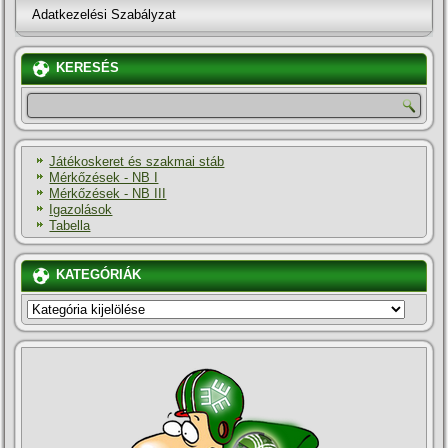
Adatkezelési Szabályzat
KERESÉS
Játékoskeret és szakmai stáb
Mérkőzések - NB I
Mérkőzések - NB III
Igazolások
Tabella
KATEGÓRIÁK
KATEGÓRIÁK