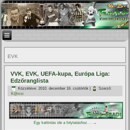
EVK
VVK, EVK, UEFA-kupa, Európa Liga:
Edzőranglista
Közzétéve:
2010. december 16. csütörtök
|
Szerző:
K@rcsi
Egy kattintás ide a folytatáshoz....
→