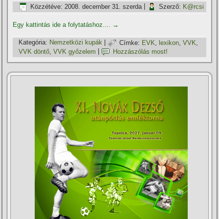
Közzétéve:
2008. december 31. szerda
|
Szerző:
K@rcsi
Egy kattintás ide a folytatáshoz....
→
Kategória:
Nemzetközi kupák
|
Címke:
EVK
,
lexikon
,
VVK
,
VVK döntő
,
VVK győzelem
|
Hozzászólás most!