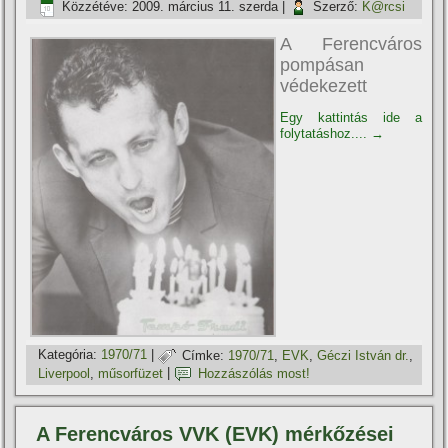
Közzétéve:
2009. március 11. szerda
|
Szerző:
K@rcsi
A Ferencváros
pompásan
védekezett
Egy kattintás ide a
folytatáshoz....
→
Kategória:
1970/71
|
Címke:
1970/71
,
EVK
,
Géczi István dr.
,
Liverpool
,
műsorfüzet
|
Hozzászólás most!
A Ferencváros VVK (EVK) mérkőzései