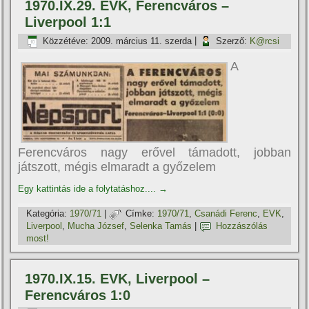
1970.IX.29. EVK, Ferencváros –
Liverpool 1:1
Közzétéve:
2009. március 11. szerda
|
Szerző:
K@rcsi
A
Ferencváros nagy erővel támadott, jobban
játszott, mégis elmaradt a győzelem
Egy kattintás ide a folytatáshoz....
→
Kategória:
1970/71
|
Címke:
1970/71
,
Csanádi Ferenc
,
EVK
,
Liverpool
,
Mucha József
,
Selenka Tamás
|
Hozzászólás
most!
1970.IX.15. EVK, Liverpool –
Ferencváros 1:0