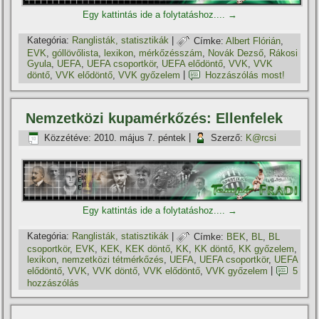
Egy kattintás ide a folytatáshoz....
→
Kategória:
Ranglisták, statisztikák
|
Címke:
Albert Flórián
,
EVK
,
góllövőlista
,
lexikon
,
mérkőzésszám
,
Novák Dezső
,
Rákosi
Gyula
,
UEFA
,
UEFA csoportkör
,
UEFA elődöntő
,
VVK
,
VVK
döntő
,
VVK elődöntő
,
VVK győzelem
|
Hozzászólás most!
Nemzetközi kupamérkőzés: Ellenfelek
Közzétéve:
2010. május 7. péntek
|
Szerző:
K@rcsi
Egy kattintás ide a folytatáshoz....
→
Kategória:
Ranglisták, statisztikák
|
Címke:
BEK
,
BL
,
BL
csoportkör
,
EVK
,
KEK
,
KEK döntő
,
KK
,
KK döntő
,
KK győzelem
,
lexikon
,
nemzetközi tétmérkőzés
,
UEFA
,
UEFA csoportkör
,
UEFA
elődöntő
,
VVK
,
VVK döntő
,
VVK elődöntő
,
VVK győzelem
|
5
hozzászólás