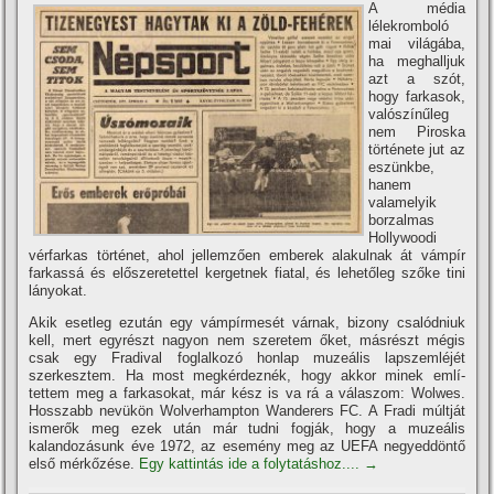
A média
lélekromboló
mai világába,
ha meghalljuk
azt a szót,
hogy farkasok,
valószí­nűleg
nem Piroska
története jut az
eszünkbe,
hanem
valamelyik
borzalmas
Hollywoodi
vérfarkas történet, ahol jellemzően emberek alakulnak át vámpí­r
farkassá és előszeretettel kergetnek fiatal, és lehetőleg szőke tini
lányokat.
Akik esetleg ezután egy vámpí­rmesét várnak, bizony csalódniuk
kell, mert egyrészt nagyon nem szeretem őket, másrészt mégis
csak egy Fradival foglalkozó honlap muzeális lapszemléjét
szerkesztem. Ha most megkérdeznék, hogy akkor minek emlí­
tettem meg a farkasokat, már kész is va rá a válaszom: Wolwes.
Hosszabb nevükön Wolverhampton Wanderers FC. A Fradi múltját
ismerők meg ezek után már tudni fogják, hogy a muzeális
kalandozásunk éve 1972, az esemény meg az UEFA negyeddöntő
első mérkőzése.
Egy kattintás ide a folytatáshoz....
→