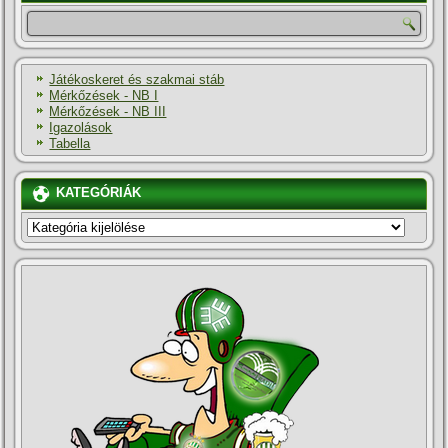
Játékoskeret és szakmai stáb
Mérkőzések - NB I
Mérkőzések - NB III
Igazolások
Tabella
KATEGÓRIÁK
KATEGÓRIÁK