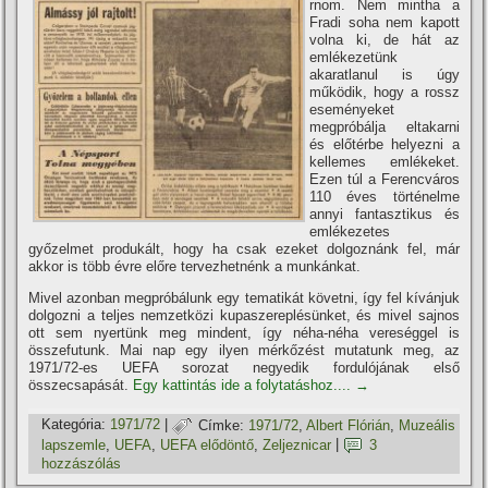
rnom. Nem mintha a
Fradi soha nem kapott
volna ki, de hát az
emlékezetünk
akaratlanul is úgy
működik, hogy a rossz
eseményeket
megpróbálja eltakarni
és előtérbe helyezni a
kellemes emlékeket.
Ezen túl a Ferencváros
110 éves történelme
annyi fantasztikus és
emlékezetes
győzelmet produkált, hogy ha csak ezeket dolgoznánk fel, már
akkor is több évre előre tervezhetnénk a munkánkat.
Mivel azonban megpróbálunk egy tematikát követni, í­gy fel kí­vánjuk
dolgozni a teljes nemzetközi kupaszereplésünket, és mivel sajnos
ott sem nyertünk meg mindent, í­gy néha-néha vereséggel is
összefutunk. Mai nap egy ilyen mérkőzést mutatunk meg, az
1971/72-es UEFA sorozat negyedik fordulójának első
összecsapását.
Egy kattintás ide a folytatáshoz....
→
Kategória:
1971/72
|
Címke:
1971/72
,
Albert Flórián
,
Muzeális
lapszemle
,
UEFA
,
UEFA elődöntő
,
Zeljeznicar
|
3
hozzászólás