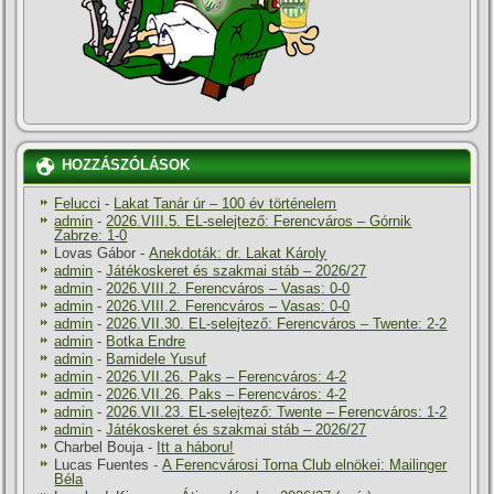
HOZZÁSZÓLÁSOK
Felucci
-
Lakat Tanár úr – 100 év történelem
admin
-
2026.VIII.5. EL-selejtező: Ferencváros – Górnik
Zabrze: 1-0
Lovas Gábor
-
Anekdoták: dr. Lakat Károly
admin
-
Játékoskeret és szakmai stáb – 2026/27
admin
-
2026.VIII.2. Ferencváros – Vasas: 0-0
admin
-
2026.VIII.2. Ferencváros – Vasas: 0-0
admin
-
2026.VII.30. EL-selejtező: Ferencváros – Twente: 2-2
admin
-
Botka Endre
admin
-
Bamidele Yusuf
admin
-
2026.VII.26. Paks – Ferencváros: 4-2
admin
-
2026.VII.26. Paks – Ferencváros: 4-2
admin
-
2026.VII.23. EL-selejtező: Twente – Ferencváros: 1-2
admin
-
Játékoskeret és szakmai stáb – 2026/27
Charbel Bouja
-
Itt a háboru!
Lucas Fuentes
-
A Ferencvárosi Torna Club elnökei: Mailinger
Béla