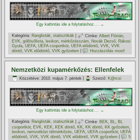
Egy kattintás ide a folytatáshoz....
→
Kategória:
Ranglisták, statisztikák
|
Címke:
Albert Flórián
,
EVK
,
góllövőlista
,
lexikon
,
mérkőzésszám
,
Novák Dezső
,
Rákosi
Gyula
,
UEFA
,
UEFA csoportkör
,
UEFA elődöntő
,
VVK
,
VVK
döntő
,
VVK elődöntő
,
VVK győzelem
|
Hozzászólás most!
Nemzetközi kupamérkőzés: Ellenfelek
Közzétéve:
2010. május 7. péntek
|
Szerző:
K@rcsi
Egy kattintás ide a folytatáshoz....
→
Kategória:
Ranglisták, statisztikák
|
Címke:
BEK
,
BL
,
BL
csoportkör
,
EVK
,
KEK
,
KEK döntő
,
KK
,
KK döntő
,
KK győzelem
,
lexikon
,
nemzetközi tétmérkőzés
,
UEFA
,
UEFA csoportkör
,
UEFA
elődöntő
,
VVK
,
VVK döntő
,
VVK elődöntő
,
VVK győzelem
|
5