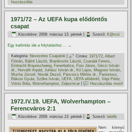
hozzászólás
1971/72 – Az UEFA kupa elődöntős
csapat
Közzétéve:
2009. március 13. péntek
|
Szerző:
K@rcsi
Egy kattintás ide a folytatáshoz....
→
Kategória:
Nevezetes Csapatok
|
Címke:
1971/72
,
Albert
Flórián
,
Bálint László
,
Branikovits László
,
Csanádi Ferenc
,
Eintracht Braunschweig
,
Fenerbahce
,
Füsi János
,
Géczi István
dr.
,
Horváth Árpád
,
Juhász István dr.
,
Kű Lajos
,
Megyesi István
,
Mucha József
,
Novák Dezső
,
Páncsics Miklós dr.
,
Panionosz
,
Rákosi Gyula
,
Szőke István
,
UEFA
,
UEFA elődöntő
,
Vépi Péter
,
Vörös Béla
,
Wolverhampton
,
Zeljeznicar
|
Hozzászólás most!
1972.IV.19. UEFA, Wolverhampton –
Ferencváros 2:1
Közzétéve:
2009. március 13. péntek
|
Szerző:
lalolib
Nem könnyű