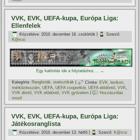
VVK, EVK, UEFA-kupa, Európa Liga:
Ellenfelek
Közzétéve:
2010. december 16. csütörtök
|
Szerző:
K@rcsi
Egy kattintás ide a folytatáshoz....
→
Kategória:
Ranglisták, statisztikák
|
Címke:
EVK
,
lexikon
,
mérkőzésszám
,
UEFA
,
UEFA csoportkör
,
UEFA elődöntő
,
VVK
,
VVK döntő
,
VVK elődöntő
,
VVK győzelem
|
Hozzászólás
most!
VVK, EVK, UEFA-kupa, Európa Liga:
Játékosranglista
Közzétéve:
2010. december 13. hétfő
|
Szerző:
K@rcsi