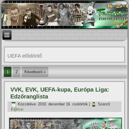
UEFA elődöntő
1
2
Következő »
VVK, EVK, UEFA-kupa, Európa Liga:
Edzőranglista
Közzétéve:
2010. december 16. csütörtök
|
Szerző:
K@rcsi