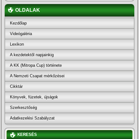
OLDALAK
Kezdőlap
Videógaléria
Lexikon
A kezdetektől napjainkig
A KK (Mitropa Cup) története
A Nemzeti Csapat mérkőzései
Cikktár
Könyvek, füzetek, újságok
Szerkesztőség
Adatkezelési Szabályzat
KERESÉS