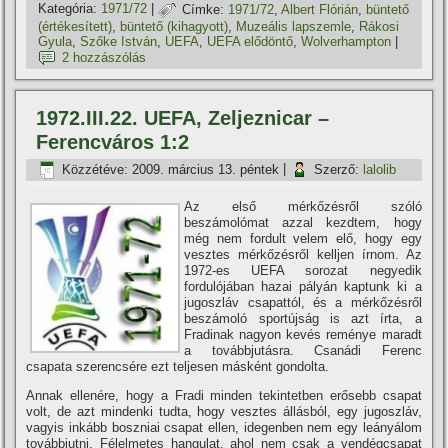
Kategória:
1971/72
|
Címke:
1971/72
,
Albert Flórián
,
büntető
(értékesí­tett)
,
büntető (kihagyott)
,
Muzeális lapszemle
,
Rákosi
Gyula
,
Szőke István
,
UEFA
,
UEFA elődöntő
,
Wolverhampton
|
2 hozzászólás
1972.III.22. UEFA, Zeljeznicar –
Ferencváros 1:2
Közzétéve:
2009. március 13. péntek
|
Szerző:
lalolib
Az első mérkőzésről szóló
beszámolómat azzal kezdtem, hogy
még nem fordult velem elő, hogy egy
vesztes mérkőzésről kelljen í­rnom. Az
1972-es UEFA sorozat negyedik
fordulójában hazai pályán kaptunk ki a
jugoszláv csapattól, és a mérkőzésről
beszámoló sportújság is azt í­rta, a
Fradinak nagyon kevés reménye maradt
a továbbjutásra. Csanádi Ferenc
csapata szerencsére ezt teljesen másként gondolta.
Annak ellenére, hogy a Fradi minden tekintetben erősebb csapat
volt, de azt mindenki tudta, hogy vesztes állásból, egy jugoszláv,
vagyis inkább boszniai csapat ellen, idegenben nem egy leányálom
továbbjutni. Félelmetes hangulat, ahol nem csak a vendégcsapat