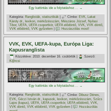
Egy kattintás ide a folytatáshoz....
→
Kategória:
Ranglisták, statisztikák
|
Címke:
EVK
,
Lakat
Károly dr.
,
lexikon
,
mérkőzésszám
,
Mészáros József
,
Nyilasi
Tibor
,
UEFA
,
UEFA csoportkör
,
UEFA elődöntő
,
VVK
,
VVK döntő
,
VVK elődöntő
,
VVK győzelem
|
Hozzászólás most!
VVK, EVK, UEFA-kupa, Európa Liga:
Kapusranglista
Közzétéve:
2010. december 16. csütörtök
|
Szerző:
K@rcsi
Egy kattintás ide a folytatáshoz....
→
Kategória:
Ranglisták, statisztikák
|
Címke:
Dibusz Dénes
,
EVK
,
Géczi István dr.
,
kapusok
,
lexikon
,
mérkőzésszám
,
Szűcs
Lajos (kapus)
,
UEFA
,
UEFA csoportkör
,
UEFA elődöntő
,
VVK
,
VVK döntő
,
VVK elődöntő
,
VVK győzelem
|
Hozzászólás
most!