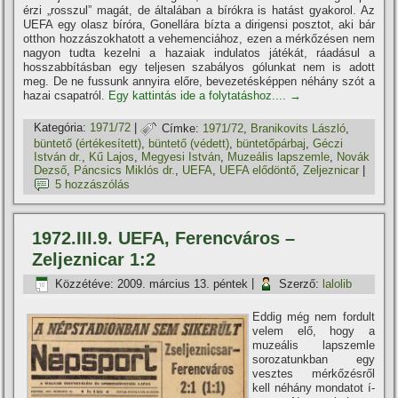
érzi „rosszul” magát, de általában a bí­rókra is hatást gyakorol. Az
UEFA egy olasz bí­róra, Gonellára bí­zta a dirigensi posztot, aki bár
otthon hozzászokhatott a vehemenciához, ezen a mérkőzésen nem
nagyon tudta kezelni a hazaiak indulatos játékát, ráadásul a
hosszabbí­tásban egy teljesen szabályos gólunkat nem is adott
meg. De ne fussunk annyira előre, bevezetésképpen néhány szót a
hazai csapatról.
Egy kattintás ide a folytatáshoz....
→
Kategória:
1971/72
|
Címke:
1971/72
,
Branikovits László
,
büntető (értékesí­tett)
,
büntető (védett)
,
büntetőpárbaj
,
Géczi
István dr.
,
Kű Lajos
,
Megyesi István
,
Muzeális lapszemle
,
Novák
Dezső
,
Páncsics Miklós dr.
,
UEFA
,
UEFA elődöntő
,
Zeljeznicar
|
5 hozzászólás
1972.III.9. UEFA, Ferencváros –
Zeljeznicar 1:2
Közzétéve:
2009. március 13. péntek
|
Szerző:
lalolib
Eddig még nem fordult
velem elő, hogy a
muzeális lapszemle
sorozatunkban egy
vesztes mérkőzésről
kell néhány mondatot í­