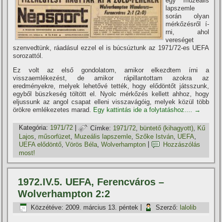
egy muzeális
lapszemle
során olyan
mérkőzésről í­
rni, ahol
vereséget
szenvedtünk, ráadásul ezzel el is búcsúztunk az 1971/72-es UEFA
sorozattól.
Ez volt az első gondolatom, amikor elkezdtem í­rni a
visszaemlékezést, de amikor rápillantottam azokra az
eredményekre, melyek lehetővé tették, hogy elődöntőt játsszunk,
egyből büszkeség töltött el. Nyolc mérkőzés kellett ahhoz, hogy
eljussunk az angol csapat elleni visszavágóig, melyek közül több
örökre emlékezetes marad.
Egy kattintás ide a folytatáshoz....
→
Kategória:
1971/72
|
Címke:
1971/72
,
büntető (kihagyott)
,
Kű
Lajos
,
műsorfüzet
,
Muzeális lapszemle
,
Szőke István
,
UEFA
,
UEFA elődöntő
,
Vörös Béla
,
Wolverhampton
|
Hozzászólás
most!
1972.IV.5. UEFA, Ferencváros –
Wolverhampton 2:2
Közzétéve:
2009. március 13. péntek
|
Szerző:
lalolib